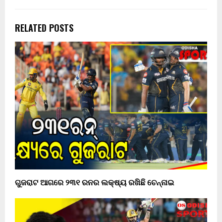
RELATED POSTS
ଗୁଜରାଟ ଆଗରେ ୨୩୧ ରନର ଲକ୍ଷ୍ୟ ରଖିଛି ଚେନ୍ନାଇ