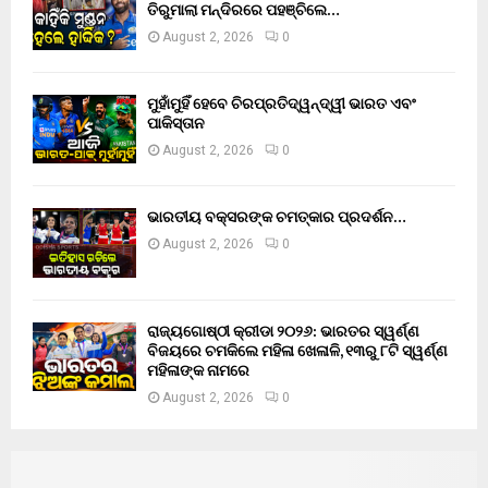
ତିରୁମାଲା ମନ୍ଦିରରେ ପହଞ୍ଚିଲେ…
August 2, 2026
0
ମୁହାଁମୁହିଁ ହେବେ ଚିରପ୍ରତିଦ୍ୱନ୍ଦ୍ୱୀ ଭାରତ ଏବଂ
ପାକିସ୍ତାନ
August 2, 2026
0
ଭାରତୀୟ ବକ୍ସରଙ୍କ ଚମତ୍କାର ପ୍ରଦର୍ଶନ…
August 2, 2026
0
ରାଜ୍ୟଗୋଷ୍ଠୀ କ୍ରୀଡା ୨୦୨୬: ଭାରତର ସ୍ୱର୍ଣ୍ଣ
ବିଜୟରେ ଚମକିଲେ ମହିଳା ଖେଳାଳି, ୧୩ରୁ ୮ଟି ସ୍ୱର୍ଣ୍ଣ
ମହିଳାଙ୍କ ନାମରେ
August 2, 2026
0