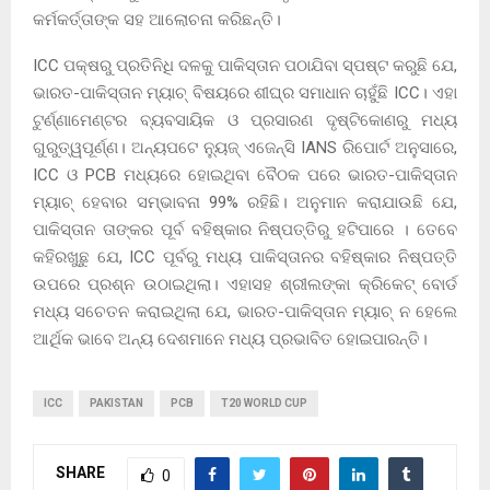
କର୍ମକର୍ତ୍ତାଙ୍କ ସହ ଆଲୋଚନା କରିଛନ୍ତି।
ICC ପକ୍ଷରୁ ପ୍ରତିନିଧି ଦଳକୁ ପାକିସ୍ତାନ ପଠାଯିବା ସ୍ପଷ୍ଟ କରୁଛି ଯେ,
ଭାରତ-ପାକିସ୍ତାନ ମ୍ୟାଚ୍ ବିଷୟରେ ଶୀଘ୍ର ସମାଧାନ ଚାହୁଁଛି ICC। ଏହା
ଟୁର୍ଣ୍ଣାମେଣ୍ଟର ବ୍ୟବସାୟିକ ଓ ପ୍ରସାରଣ ଦୃଷ୍ଟିକୋଣରୁ ମଧ୍ୟ
ଗୁରୁତ୍ୱପୂର୍ଣ୍ଣ। ଅନ୍ୟପଟେ ନ୍ୟୁଜ୍ ଏଜେନ୍ସି IANS ରିପୋର୍ଟ ଅନୁସାରେ,
ICC ଓ PCB ମଧ୍ୟରେ ହୋଇଥିବା ବୈଠକ ପରେ ଭାରତ-ପାକିସ୍ତାନ
ମ୍ୟାଚ୍ ହେବାର ସମ୍ଭାବନା 99% ରହିଛି। ଅନୁମାନ କରାଯାଉଛି ଯେ,
ପାକିସ୍ତାନ ତାଙ୍କର ପୂର୍ବ ବହିଷ୍କାର ନିଷ୍ପତ୍ତିରୁ ହଟିପାରେ । ତେବେ
କହିରଖୁଛୁ ଯେ, ICC ପୂର୍ବରୁ ମଧ୍ୟ ପାକିସ୍ତାନର ବହିଷ୍କାର ନିଷ୍ପତ୍ତି
ଉପରେ ପ୍ରଶ୍ନ ଉଠାଇଥିଲା। ଏହାସହ ଶ୍ରୀଲଙ୍କା କ୍ରିକେଟ୍ ବୋର୍ଡ
ମଧ୍ୟ ସଚେତନ କରାଇଥିଲା ଯେ, ଭାରତ-ପାକିସ୍ତାନ ମ୍ୟାଚ୍ ନ ହେଲେ
ଆର୍ଥିକ ଭାବେ ଅନ୍ୟ ଦେଶମାନେ ମଧ୍ୟ ପ୍ରଭାବିତ ହୋଇପାରନ୍ତି।
ICC
PAKISTAN
PCB
T20 WORLD CUP
SHARE
0