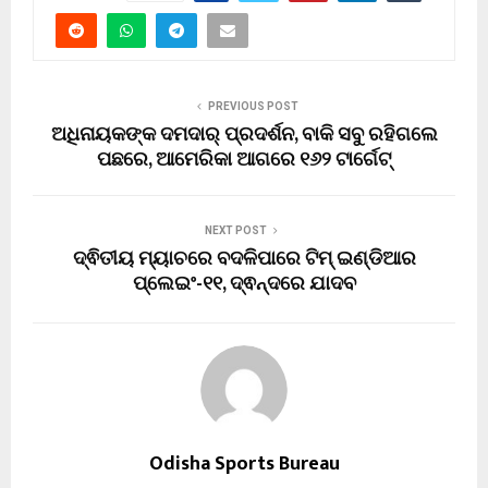
PREVIOUS POST
ଅଧିନାୟକଙ୍କ ଦମଦାର୍ ପ୍ରଦର୍ଶନ, ବାକି ସବୁ ରହିଗଲେ
ପଛରେ, ଆମେରିକା ଆଗରେ ୧୬୨ ଟାର୍ଗେଟ୍
NEXT POST
ଦ୍ଵିତୀୟ ମ୍ୟାଚରେ ବଦଳିପାରେ ଟିମ୍ ଇଣ୍ଡିଆର
ପ୍ଲେଇଂ-୧୧, ଦ୍ଵନ୍ଦରେ ଯାଦବ
Odisha Sports Bureau