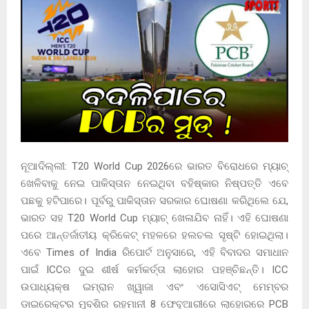
ନୂଆଦିଲ୍ଲୀ: T20 World Cup 2026ରେ ଭାରତ ବିରୋଧରେ ମ୍ୟାଚ୍
ଖେଳିବାକୁ ନେଇ ପାକିସ୍ତାନ ନେଇଥିବା ବହିଷ୍କାର ନିଷ୍ପତ୍ତି ଏବେ
ପଛକୁ ହଟିପାରେ। ପୂର୍ବରୁ ପାକିସ୍ତାନ ସରକାର ଘୋଷଣା କରିଥିଲେ ଯେ,
ଭାରତ ସହ T20 World Cup ମ୍ୟାଚ୍ ଖେଳାଯିବ ନାହିଁ। ଏହି ଘୋଷଣା
ପରେ ଆନ୍ତର୍ଜାତୀୟ କ୍ରିକେଟ୍ ମହଳରେ ହଲଚଲ ସୃଷ୍ଟି ହୋଇଥିଲା।
ଏବେ Times of India ରିପୋର୍ଟ ଅନୁସାରେ, ଏହି ବିବାଦର ସମାଧାନ
ପାଇଁ ICCର ଦୁଇ ଶୀର୍ଷ କର୍ମକର୍ତ୍ତା ଲାହୋର ପହଞ୍ଚିଛନ୍ତି। ICC
ଉପାଧ୍ୟକ୍ଷ ଇମ୍ରାନ ଖ୍ୱାଜା ଏବଂ ଏସୋସିଏଟ୍ ମେମ୍ବର
ଡାଇରେକ୍ଟର ମୁବଶିର ରହମାନୀ 8 ଫେବୃଆରୀରେ ଲାହୋରରେ PCB