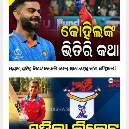
ମ୍ୟାଚ୍ ପୂର୍ବରୁ ବିରାଟ କୋହଲି ଡେଲ୍ ଷ୍ଟେନ୍‌ଙ୍କୁ କ’ଣ କହିଥିଲେ?