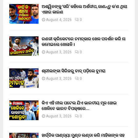
ଅଶ୍ୱିନଙ୍କୁ ‘ସରି’ କହିଲେ ଅର୍ଶଦୀପ, ଜାଣନ୍ତୁ କ’ଣ ଥିଲା
ଏହାର କାରଣ
August 4, 2026
0
ରଣଜୀ କ୍ରିକେଟରେ ଚମତ୍କାର ଖେଳ ପଦର୍ଶନ କରି ନା
କମେଇଲେ ଖେଳାଳି ।
August 3, 2026
0
ଶ୍ରୀଲଙ୍କା ସିରିଜରୁ ବାଦ୍ ପଡ଼ିଲେ ବୁମରା
August 3, 2026
0
କିଏ ଏହି ନୀଲ ପଟେଲ ଯିଏ ଭାରତୀୟ ମୂଳ ହୋଇ
ଖେଳିବେ ଭାରତ ବିପକ୍ଷରେ…
August 3, 2026
0
ହାର୍ଦ୍ଦିକ ପାଣ୍ଡ୍ୟା ମୁଣ୍ଡ ଲଣ୍ଡା କରି ମାହିକାଙ୍କ ସହ