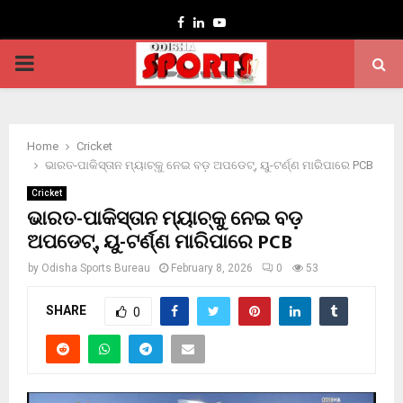
Facebook
Linkedin
Youtube
PRIMARY
MENU
Home
Cricket
ଭାରତ-ପାକିସ୍ତାନ ମ୍ୟାଚ୍‌କୁ ନେଇ ବଡ଼ ଅପଡେଟ୍, ୟୁ-ଟର୍ଣ୍ଣ ମାରିପାରେ PCB
Cricket
ଭାରତ-ପାକିସ୍ତାନ ମ୍ୟାଚ୍‌କୁ ନେଇ ବଡ଼
ଅପଡେଟ୍, ୟୁ-ଟର୍ଣ୍ଣ ମାରିପାରେ PCB
by
Odisha Sports Bureau
February 8, 2026
0
53
SHARE
0