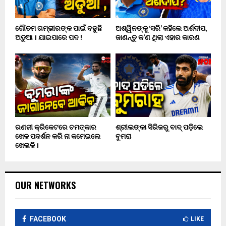
ଗୌତମ ଗମ୍ଭୀରଙ୍କ ପାଇଁ ବଢୁଛି
ଅଶ୍ୱିନଙ୍କୁ ‘ସରି’ କହିଲେ ଅର୍ଶଦୀପ,
ଅଡୁଆ । ଯାଇପାରେ ପଦ !
ଜାଣନ୍ତୁ କ’ଣ ଥିଲା ଏହାର କାରଣ
ରଣଜୀ କ୍ରିକେଟରେ ଚମତ୍କାର
ଶ୍ରୀଲଙ୍କା ସିରିଜରୁ ବାଦ୍ ପଡ଼ିଲେ
ଖେଳ ପଦର୍ଶନ କରି ନା କମେଇଲେ
ବୁମରା
ଖେଳାଳି ।
OUR NETWORKS
FACEBOOK
LIKE