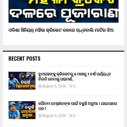
ଓଡିଶା ସିନିୟର୍ ମହିଳା କ୍ରିକେଟ ଦଳରେ ଚାନ୍ଦବାଲି ମାଟିର ଝିଅ
RECENT POSTS
ବୁମରାହଙ୍କୁ କ୍ରିକେଟରୁ 6 ମାସରୁ 1 ବର୍ଷ ପର୍ଯ୍ୟନ୍ତ
ବିରତି ନେବାକୁ ପରାମର୍ଶ..
August 6, 2026
0
ଗୌତମ ଗମ୍ଭୀରଙ୍କ ପାଇଁ ବଢୁଛି ଅଡୁଆ । ଯାଇପାରେ
ପଦ !
August 4, 2026
0