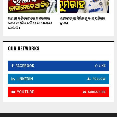
ରଣଜୀ କ୍ରିକେଟରେ ଚମତ୍କାର
ଶ୍ରୀଲଙ୍କା ସିରିଜରୁ ବାଦ୍ ପଡ଼ିଲେ
ଖେଳ ପଦର୍ଶନ କରି ନା କମେଇଲେ
ବୁମରା
ଖେଳାଳି ।
OUR NETWORKS
FACEBOOK
LIKE
LINKEDIN
FOLLOW
YOUTUBE
SUBSCRIBE