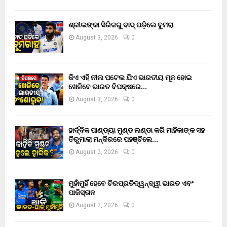
ଶ୍ରୀଲଙ୍କା ସିରିଜରୁ ବାଦ୍ ପଡ଼ିଲେ ବୁମରା
August 3, 2026
0
କିଏ ଏହି ନୀଲ ପଟେଲ ଯିଏ ଭାରତୀୟ ମୂଳ ହୋଇ
ଖେଳିବେ ଭାରତ ବିପକ୍ଷରେ…
August 3, 2026
0
ହାର୍ଦ୍ଦିକ ପାଣ୍ଡ୍ୟା ମୁଣ୍ଡ ଲଣ୍ଡା କରି ମାହିକାଙ୍କ ସହ
ତିରୁମାଲା ମନ୍ଦିରରେ ପହଞ୍ଚିଲେ…
August 2, 2026
0
ମୁହାଁମୁହିଁ ହେବେ ଚିରପ୍ରତିଦ୍ୱନ୍ଦ୍ୱୀ ଭାରତ ଏବଂ
ପାକିସ୍ତାନ
August 2, 2026
0