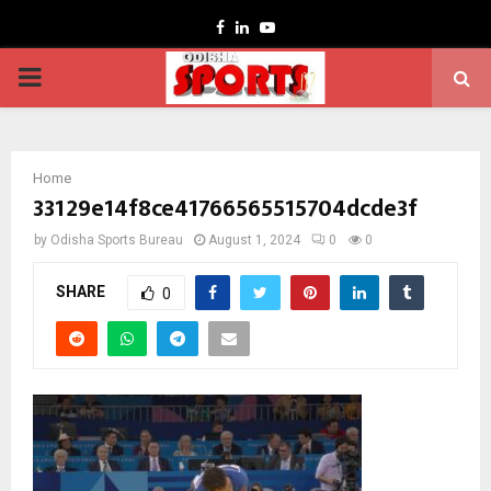
Facebook
Linkedin
Youtube
PRIMARY
MENU
Home
33129e14f8ce41766565515704dcde3f
by
Odisha Sports Bureau
August 1, 2024
0
0
SHARE
0