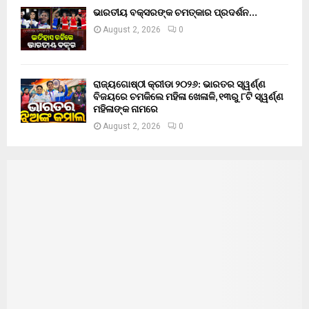
ଭାରତୀୟ ବକ୍ସରଙ୍କ ଚମତ୍କାର ପ୍ରଦର୍ଶନ…
August 2, 2026
0
ରାଜ୍ୟଗୋଷ୍ଠୀ କ୍ରୀଡା ୨୦୨୬: ଭାରତର ସ୍ୱର୍ଣ୍ଣ
ବିଜୟରେ ଚମକିଲେ ମହିଳା ଖେଳାଳି, ୧୩ରୁ ୮ଟି ସ୍ୱର୍ଣ୍ଣ
ମହିଳାଙ୍କ ନାମରେ
August 2, 2026
0