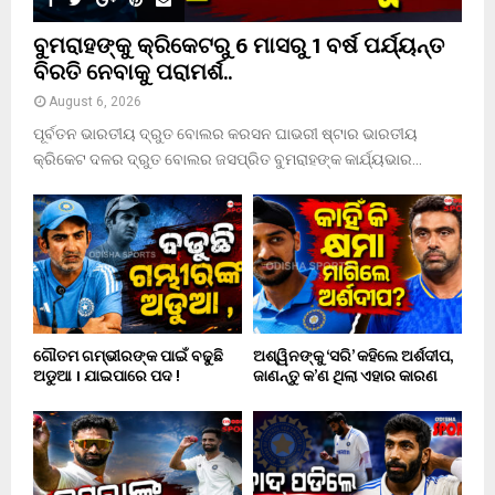
ବୁମରାହଙ୍କୁ କ୍ରିକେଟରୁ 6 ମାସରୁ 1 ବର୍ଷ ପର୍ଯ୍ୟନ୍ତ
ବିରତି ନେବାକୁ ପରାମର୍ଶ..
August 6, 2026
ପୂର୍ବତନ ଭାରତୀୟ ଦ୍ରୁତ ବୋଲର କରସନ ଘାଭରୀ ଷ୍ଟାର ଭାରତୀୟ
କ୍ରିକେଟ ଦଳର ଦ୍ରୁତ ବୋଲର ଜସପ୍ରିତ ବୁମରାହଙ୍କ କାର୍ଯ୍ୟଭାର...
ଗୌତମ ଗମ୍ଭୀରଙ୍କ ପାଇଁ ବଢୁଛି
ଅଶ୍ୱିନଙ୍କୁ ‘ସରି’ କହିଲେ ଅର୍ଶଦୀପ,
ଅଡୁଆ । ଯାଇପାରେ ପଦ !
ଜାଣନ୍ତୁ କ’ଣ ଥିଲା ଏହାର କାରଣ