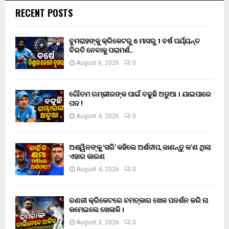
RECENT POSTS
ବୁମରାହଙ୍କୁ କ୍ରିକେଟରୁ 6 ମାସରୁ 1 ବର୍ଷ ପର୍ଯ୍ୟନ୍ତ
ବିରତି ନେବାକୁ ପରାମର୍ଶ..
August 6, 2026
0
ଗୌତମ ଗମ୍ଭୀରଙ୍କ ପାଇଁ ବଢୁଛି ଅଡୁଆ । ଯାଇପାରେ
ପଦ !
August 4, 2026
0
ଅଶ୍ୱିନଙ୍କୁ ‘ସରି’ କହିଲେ ଅର୍ଶଦୀପ, ଜାଣନ୍ତୁ କ’ଣ ଥିଲା
ଏହାର କାରଣ
August 4, 2026
0
ରଣଜୀ କ୍ରିକେଟରେ ଚମତ୍କାର ଖେଳ ପଦର୍ଶନ କରି ନା
କମେଇଲେ ଖେଳାଳି ।
August 3, 2026
0