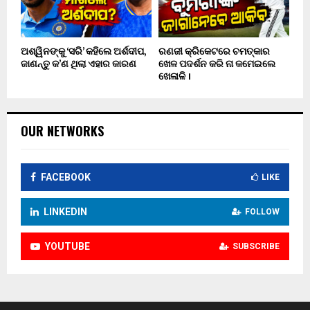
ଅଶ୍ୱିନଙ୍କୁ ‘ସରି’ କହିଲେ ଅର୍ଶଦୀପ,
ରଣଜୀ କ୍ରିକେଟରେ ଚମତ୍କାର
ଜାଣନ୍ତୁ କ’ଣ ଥିଲା ଏହାର କାରଣ
ଖେଳ ପଦର୍ଶନ କରି ନା କମେଇଲେ
ଖେଳାଳି ।
OUR NETWORKS
FACEBOOK
LIKE
LINKEDIN
FOLLOW
YOUTUBE
SUBSCRIBE