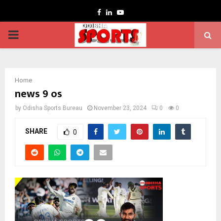
Facebook
Linkedin
Youtube
PRIMARY
MENU
Home
news 9 os
by
Odisha Sports Bureau
November 23, 2024
0
0
SHARE
0