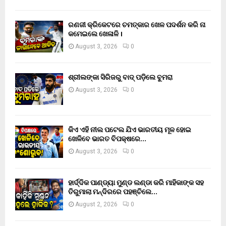
ରଣଜୀ କ୍ରିକେଟରେ ଚମତ୍କାର ଖେଳ ପଦର୍ଶନ କରି ନା
କମେଇଲେ ଖେଳାଳି ।
August 3, 2026
0
ଶ୍ରୀଲଙ୍କା ସିରିଜରୁ ବାଦ୍ ପଡ଼ିଲେ ବୁମରା
August 3, 2026
0
କିଏ ଏହି ନୀଲ ପଟେଲ ଯିଏ ଭାରତୀୟ ମୂଳ ହୋଇ
ଖେଳିବେ ଭାରତ ବିପକ୍ଷରେ…
August 3, 2026
0
ହାର୍ଦ୍ଦିକ ପାଣ୍ଡ୍ୟା ମୁଣ୍ଡ ଲଣ୍ଡା କରି ମାହିକାଙ୍କ ସହ
ତିରୁମାଲା ମନ୍ଦିରରେ ପହଞ୍ଚିଲେ…
August 2, 2026
0