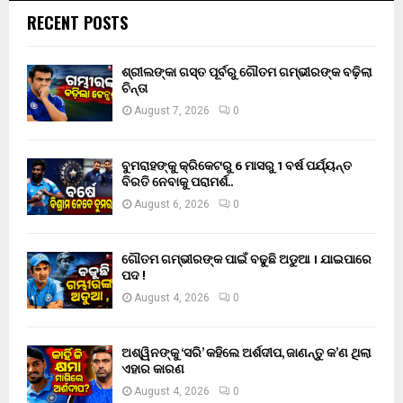
RECENT POSTS
ଶ୍ରୀଲଙ୍କା ଗସ୍ତ ପୂର୍ବରୁ ଗୌତମ ଗମ୍ଭୀରଙ୍କ ବଢ଼ିଲା
ଚିନ୍ତା
August 7, 2026
0
ବୁମରାହଙ୍କୁ କ୍ରିକେଟରୁ 6 ମାସରୁ 1 ବର୍ଷ ପର୍ଯ୍ୟନ୍ତ
ବିରତି ନେବାକୁ ପରାମର୍ଶ..
August 6, 2026
0
ଗୌତମ ଗମ୍ଭୀରଙ୍କ ପାଇଁ ବଢୁଛି ଅଡୁଆ । ଯାଇପାରେ
ପଦ !
August 4, 2026
0
ଅଶ୍ୱିନଙ୍କୁ ‘ସରି’ କହିଲେ ଅର୍ଶଦୀପ, ଜାଣନ୍ତୁ କ’ଣ ଥିଲା
ଏହାର କାରଣ
August 4, 2026
0