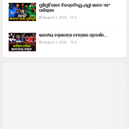
ମୁହାଁମୁହିଁ ହେବେ ଚିରପ୍ରତିଦ୍ୱନ୍ଦ୍ୱୀ ଭାରତ ଏବଂ
ପାକିସ୍ତାନ
August 2, 2026
0
ଭାରତୀୟ ବକ୍ସରଙ୍କ ଚମତ୍କାର ପ୍ରଦର୍ଶନ…
August 2, 2026
0