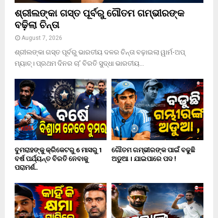
ଶ୍ରୀଲଙ୍କା ଗସ୍ତ ପୂର୍ବରୁ ଗୌତମ ଗମ୍ଭୀରଙ୍କ
ବଢ଼ିଲା ଚିନ୍ତା
August 7, 2026
ଶ୍ରୀଲଙ୍କା ଗସ୍ତ ପୂର୍ବରୁ ଭାରତୀୟ ଦଳର ଚିନ୍ତା ବଢ଼ାଇଲା ୱାର୍ମ-ଅପ୍
ମ୍ୟାଚ୍। ପ୍ରଥମ ଦିନର ଚା’ ବିରତି ସୁଦ୍ଧା ଭାରତୀୟ...
ବୁମରାହଙ୍କୁ କ୍ରିକେଟରୁ 6 ମାସରୁ 1
ଗୌତମ ଗମ୍ଭୀରଙ୍କ ପାଇଁ ବଢୁଛି
ବର୍ଷ ପର୍ଯ୍ୟନ୍ତ ବିରତି ନେବାକୁ
ଅଡୁଆ । ଯାଇପାରେ ପଦ !
ପରାମର୍ଶ..