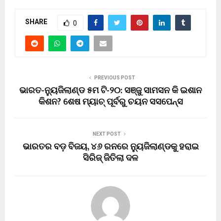
SHARE
0
PREVIOUS POST
ଭାରତ-ନ୍ୟୁଜିଲାଣ୍ଡ ୫ମ ଟି-୨୦: ସଞ୍ଜୁ ସାମସନ କି ଇଶାନ
କିଶନ? ଶେଷ ମ୍ୟାଚ୍ ପୂର୍ବରୁ ଚୟନ ସସପେନ୍ସ
NEXT POST
ଭାରତର ବଡ଼ ବିଜୟ, ୪୬ ରନରେ ନ୍ୟୁଜିଲାଣ୍ଡକୁ ହରାଇ
ସିରିଜ୍ ଜିତିଲା ଦଳ