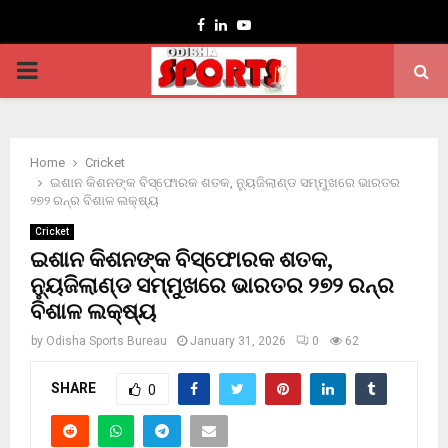
Facebook
Linkedin
Youtube
PRIMARY
MENU
Home
Cricket
ଇଶାନ କିଶନଙ୍କ ବିସ୍ଫୋରକ ଶତକ, ନ୍ୟୁଜିଲାଣ୍ଡ ସମ୍ମୁଖରେ ଭାରତର
୨୭୨ ରନ୍‌ର ବିଶାଳ ଲକ୍ଷ୍ୟ
Cricket
ଇଶାନ କିଶନଙ୍କ ବିସ୍ଫୋରକ ଶତକ,
ନ୍ୟୁଜିଲାଣ୍ଡ ସମ୍ମୁଖରେ ଭାରତର ୨୭୨ ରନ୍‌ର
ବିଶାଳ ଲକ୍ଷ୍ୟ
by
Odisha Sports Bureau
January 31, 2026
0
62
SHARE
0