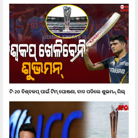
ଟି-20 ବିଶ୍ବକପ୍ ପାଇଁ ଟିିମ୍ ଘୋଷଣା, ବାଦ ପଡିଲେ ଶୁଭମନ୍ ଗିଲ୍