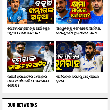
ଗୌତମ ଗମ୍ଭୀରଙ୍କ ପାଇଁ ବଢୁଛି
ଅଶ୍ୱିନଙ୍କୁ ‘ସରି’ କହିଲେ ଅର୍ଶଦୀପ,
ଅଡୁଆ । ଯାଇପାରେ ପଦ !
ଜାଣନ୍ତୁ କ’ଣ ଥିଲା ଏହାର କାରଣ
ରଣଜୀ କ୍ରିକେଟରେ ଚମତ୍କାର
ଶ୍ରୀଲଙ୍କା ସିରିଜରୁ ବାଦ୍ ପଡ଼ିଲେ
ଖେଳ ପଦର୍ଶନ କରି ନା କମେଇଲେ
ବୁମରା
ଖେଳାଳି ।
OUR NETWORKS