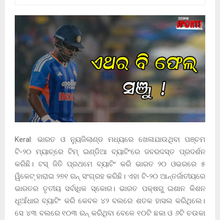
Keral: ଭାରତ ଓ ନ୍ୟୁଜିଲାଣ୍ଡ ମଧ୍ୟରେ ଖେଳାଯାଉଥିବା ପଞ୍ଚମ
ଟି-୨୦ ମ୍ୟାଚ୍‌ରେ ଟିମ୍‌ ଇଣ୍ଡିଆ ବ୍ୟାଟିଂରେ ଜବରଦସ୍ତ ପ୍ରଦର୍ଶନ
କରିଛି। ଟସ୍‌ ଜିତି ପ୍ରଥମେ ବ୍ୟାଟିଂ କରି ଭାରତ ୨୦ ଓଭରରେ ୫
ୱିକେଟ୍‌ ହାରାଇ ୨୭୧ ରନ୍‌ ସଂଗ୍ରହ କରିଛି। ଏହା ଟି-୨୦ ଆନ୍ତର୍ଜାତୀୟରେ
ଭାରତର ତୃତୀୟ ସର୍ବାଧିକ ସ୍କୋର। ଭାରତ ପକ୍ଷରୁ ଇଶାନ କିଶନ
ଧୂଆଁଧାର ବ୍ୟାଟିଂ କରି କେବଳ ୪୨ ବଲରେ ଶତକ ହାସଲ କରିଥିଲେ।
ସେ ୪୩ ବଲରେ ୧୦୩ ରନ୍ କରିଥିବା ବେଳେ ୧୦ଟି ଛକା ଓ ୬ଟି ଚଉକା