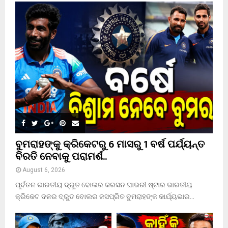
E
h
f
A
o
r
R
:
C
H
ବୁମରାହଙ୍କୁ କ୍ରିକେଟରୁ 6 ମାସରୁ 1 ବର୍ଷ ପର୍ଯ୍ୟନ୍ତ
ବିରତି ନେବାକୁ ପରାମର୍ଶ..
August 6, 2026
ପୂର୍ବତନ ଭାରତୀୟ ଦ୍ରୁତ ବୋଲର କରସନ ଘାଭରୀ ଷ୍ଟାର ଭାରତୀୟ
କ୍ରିକେଟ ଦଳର ଦ୍ରୁତ ବୋଲର ଜସପ୍ରିତ ବୁମରାହଙ୍କ କାର୍ଯ୍ୟଭାର...