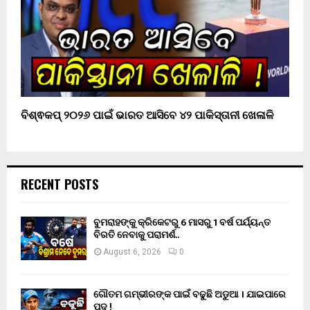
ବିଶ୍ଵକପ୍ ୨୦୨୬ ପାଇଁ ଭାରତ ଆସିବେ ୪୨ ପାକିସ୍ତାନୀ ଖେଳାଳି
RECENT POSTS
ବୁମରାହଙ୍କୁ କ୍ରିକେଟରୁ 6 ମାସରୁ 1 ବର୍ଷ ପର୍ଯ୍ୟନ୍ତ
ବିରତି ନେବାକୁ ପରାମର୍ଶ..
August 6, 2026
0
ଗୌତମ ଗମ୍ଭୀରଙ୍କ ପାଇଁ ବଢୁଛି ଅଡୁଆ । ଯାଇପାରେ
ପଦ !