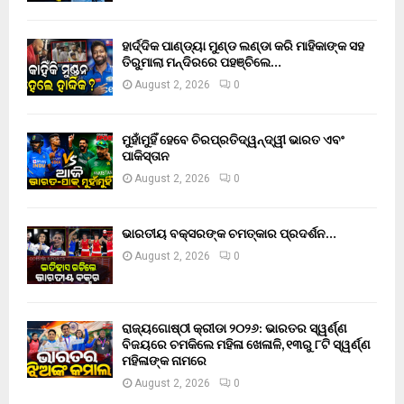
ହାର୍ଦ୍ଦିକ ପାଣ୍ଡ୍ୟା ମୁଣ୍ଡ ଲଣ୍ଡା କରି ମାହିକାଙ୍କ ସହ
ତିରୁମାଲା ମନ୍ଦିରରେ ପହଞ୍ଚିଲେ…
August 2, 2026
0
ମୁହାଁମୁହିଁ ହେବେ ଚିରପ୍ରତିଦ୍ୱନ୍ଦ୍ୱୀ ଭାରତ ଏବଂ
ପାକିସ୍ତାନ
August 2, 2026
0
ଭାରତୀୟ ବକ୍ସରଙ୍କ ଚମତ୍କାର ପ୍ରଦର୍ଶନ…
August 2, 2026
0
ରାଜ୍ୟଗୋଷ୍ଠୀ କ୍ରୀଡା ୨୦୨୬: ଭାରତର ସ୍ୱର୍ଣ୍ଣ
ବିଜୟରେ ଚମକିଲେ ମହିଳା ଖେଳାଳି, ୧୩ରୁ ୮ଟି ସ୍ୱର୍ଣ୍ଣ
ମହିଳାଙ୍କ ନାମରେ
August 2, 2026
0