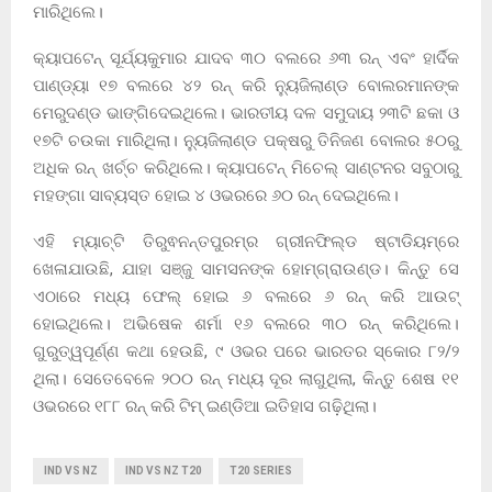
ମାରିଥିଲେ।
କ୍ୟାପଟେନ୍ ସୂର୍ଯ୍ୟକୁମାର ଯାଦବ ୩୦ ବଲରେ ୬୩ ରନ୍ ଏବଂ ହାର୍ଦିକ
ପାଣ୍ଡ୍ୟା ୧୭ ବଲରେ ୪୨ ରନ୍ କରି ନ୍ୟୁଜିଲାଣ୍ଡ ବୋଲରମାନଙ୍କ
ମେରୁଦଣ୍ଡ ଭାଙ୍ଗିଦେଇଥିଲେ। ଭାରତୀୟ ଦଳ ସମୁଦାୟ ୨୩ଟି ଛକା ଓ
୧୭ଟି ଚଉକା ମାରିଥିଲା। ନ୍ୟୁଜିଲାଣ୍ଡ ପକ୍ଷରୁ ତିନିଜଣ ବୋଲର ୫୦ରୁ
ଅଧିକ ରନ୍ ଖର୍ଚ୍ଚ କରିଥିଲେ। କ୍ୟାପଟେନ୍ ମିଚେଲ୍ ସାଣ୍ଟନର ସବୁଠାରୁ
ମହଙ୍ଗା ସାବ୍ୟସ୍ତ ହୋଇ ୪ ଓଭରରେ ୬୦ ରନ୍ ଦେଇଥିଲେ।
ଏହି ମ୍ୟାଚ୍‌ଟି ତିରୁଵନନ୍ତପୁରମ୍‌ର ଗ୍ରୀନଫିଲ୍ଡ ଷ୍ଟାଡିୟମ୍‌ରେ
ଖେଳାଯାଉଛି, ଯାହା ସଞ୍ଜୁ ସାମସନଙ୍କ ହୋମ୍‌ଗ୍ରାଉଣ୍ଡ। କିନ୍ତୁ ସେ
ଏଠାରେ ମଧ୍ୟ ଫେଲ୍‌ ହୋଇ ୬ ବଲରେ ୬ ରନ୍ କରି ଆଉଟ୍‌
ହୋଇଥିଲେ। ଅଭିଷେକ ଶର୍ମା ୧୬ ବଲରେ ୩୦ ରନ୍ କରିଥିଲେ।
ଗୁରୁତ୍ୱପୂର୍ଣ୍ଣ କଥା ହେଉଛି, ୯ ଓଭର ପରେ ଭାରତର ସ୍କୋର ୮୨/୨
ଥିଲା। ସେତେବେଳେ ୨୦୦ ରନ୍‌ ମଧ୍ୟ ଦୂର ଲାଗୁଥିଲା, କିନ୍ତୁ ଶେଷ ୧୧
ଓଭରରେ ୧୮୮ ରନ୍ କରି ଟିମ୍‌ ଇଣ୍ଡିଆ ଇତିହାସ ଗଢ଼ିଥିଲା।
IND VS NZ
IND VS NZ T20
T20 SERIES