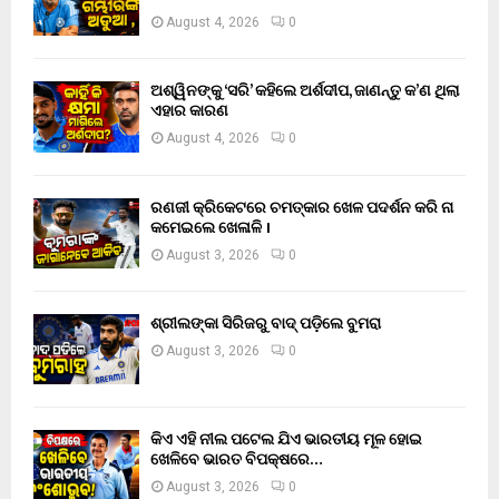
August 4, 2026
0
ଅଶ୍ୱିନଙ୍କୁ ‘ସରି’ କହିଲେ ଅର୍ଶଦୀପ, ଜାଣନ୍ତୁ କ’ଣ ଥିଲା
ଏହାର କାରଣ
August 4, 2026
0
ରଣଜୀ କ୍ରିକେଟରେ ଚମତ୍କାର ଖେଳ ପଦର୍ଶନ କରି ନା
କମେଇଲେ ଖେଳାଳି ।
August 3, 2026
0
ଶ୍ରୀଲଙ୍କା ସିରିଜରୁ ବାଦ୍ ପଡ଼ିଲେ ବୁମରା
August 3, 2026
0
କିଏ ଏହି ନୀଲ ପଟେଲ ଯିଏ ଭାରତୀୟ ମୂଳ ହୋଇ
ଖେଳିବେ ଭାରତ ବିପକ୍ଷରେ…
August 3, 2026
0