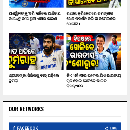
ଅଶ୍ୱିନଙ୍କୁ ‘ସରି’ କହିଲେ ଅର୍ଶଦୀପ,
ରଣଜୀ କ୍ରିକେଟରେ ଚମତ୍କାର
ଜାଣନ୍ତୁ କ’ଣ ଥିଲା ଏହାର କାରଣ
ଖେଳ ପଦର୍ଶନ କରି ନା କମେଇଲେ
ଖେଳାଳି ।
ଶ୍ରୀଲଙ୍କା ସିରିଜରୁ ବାଦ୍ ପଡ଼ିଲେ
କିଏ ଏହି ନୀଲ ପଟେଲ ଯିଏ ଭାରତୀୟ
ବୁମରା
ମୂଳ ହୋଇ ଖେଳିବେ ଭାରତ
ବିପକ୍ଷରେ…
OUR NETWORKS
FACEBOOK
LIKE