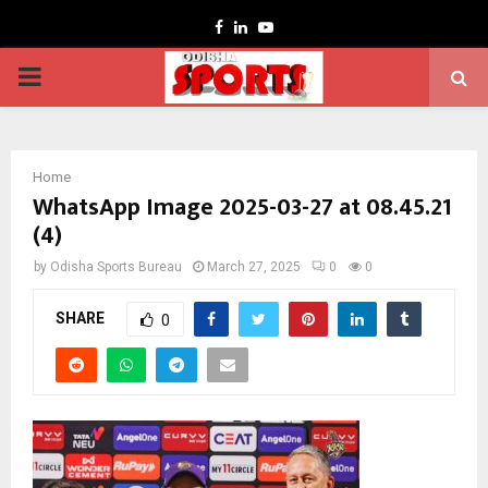
Facebook
Linkedin
Youtube
PRIMARY
MENU
Home
WhatsApp Image 2025-03-27 at 08.45.21
(4)
by
Odisha Sports Bureau
March 27, 2025
0
0
SHARE
0