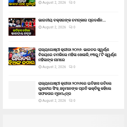
August 2, 2026
0
ଭାରତୀୟ ବକ୍ସରଙ୍କ ଚମତ୍କାର ପ୍ରଦର୍ଶନ…
August 2, 2026
0
ରାଜ୍ୟଗୋଷ୍ଠୀ କ୍ରୀଡା ୨୦୨୬: ଭାରତର ସ୍ୱର୍ଣ୍ଣ
ବିଜୟରେ ଚମକିଲେ ମହିଳା ଖେଳାଳି, ୧୩ରୁ ୮ଟି ସ୍ୱର୍ଣ୍ଣ
ମହିଳାଙ୍କ ନାମରେ
August 2, 2026
0
ରାଜ୍ୟଗୋଷ୍ଠୀ କ୍ରୀଡା ୨୦୨୬ରେ ଇତିହାସ ରଚିଲେ
ଗୁଲବୀର ସିଂହ, ହନୁମାନଙ୍କ ପ୍ରତି ଭକ୍ତିକୁ କହିଲେ
ସଫଳତାର ମୂଳମନ୍ତ୍ର
August 2, 2026
0