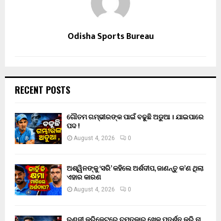
Odisha Sports Bureau
RECENT POSTS
ଗୌତମ ଗମ୍ଭୀରଙ୍କ ପାଇଁ ବଢୁଛି ଅଡୁଆ । ଯାଇପାରେ
ପଦ !
August 4, 2026
0
ଅଶ୍ୱିନଙ୍କୁ ‘ସରି’ କହିଲେ ଅର୍ଶଦୀପ, ଜାଣନ୍ତୁ କ’ଣ ଥିଲା
ଏହାର କାରଣ
August 4, 2026
0
ରଣଜୀ କ୍ରିକେଟରେ ଚମତ୍କାର ଖେଳ ପଦର୍ଶନ କରି ନା