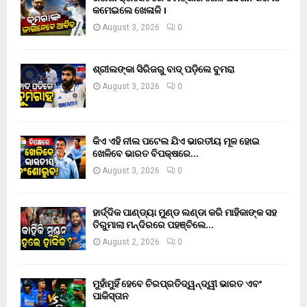
କମେଇଲେ ଖେଳାଳି ।
August 3, 2026
0
ଶ୍ରୀଲଙ୍କା ସିରିଜରୁ ବାଦ୍ ପଡ଼ିଲେ ବୁମରା
August 3, 2026
0
କିଏ ଏହି ନୀଲ ପଟେଲ ଯିଏ ଭାରତୀୟ ମୂଳ ହୋଇ
ଖେଳିବେ ଭାରତ ବିପକ୍ଷରେ…
August 3, 2026
0
ହାର୍ଦ୍ଦିକ ପାଣ୍ଡ୍ୟା ମୁଣ୍ଡ ଲଣ୍ଡା କରି ମାହିକାଙ୍କ ସହ
ତିରୁମାଲା ମନ୍ଦିରରେ ପହଞ୍ଚିଲେ…
August 2, 2026
0
ମୁହାଁମୁହିଁ ହେବେ ଚିରପ୍ରତିଦ୍ୱନ୍ଦ୍ୱୀ ଭାରତ ଏବଂ
ପାକିସ୍ତାନ