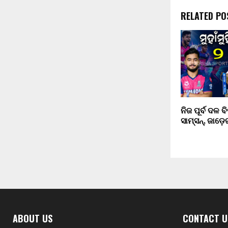
RELATED PO
ନିଜ ପୂର୍ବ ଦଳ
ସାମ୍‌ସନ୍‌, ଜାଡ଼େ
ABOUT US
CONTACT U