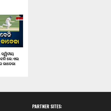
 ଦ୍ୱିତୀୟ
ବେନି କେ.ଏଲ
୍ର ଜାଡେଜା
PARTNER SITES: