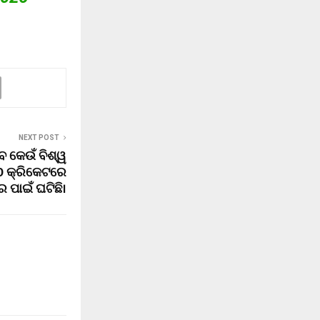
NEXT POST
େ କେଉଁ ବିଶ୍ୱ
-20 କ୍ରିକେଟରେ
 ପାଇଁ ଘଟିଛି।