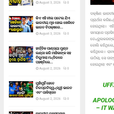
August 3, 2026
0
ଦକ୍ଷିଣ ଭାରତୀ
କିଏ ଏହି ନୀଲ ପଟେଲ ଯିଏ
ପ୍ରାର୍ଥନା କରି
ଭାରତୀୟ ମୂଳ ହୋଇ ଖେଳିବେ
ହୋଇଥିଲା। ଏହ
ଭାରତ ବିପକ୍ଷରେ…
ସମୟରେ ପ୍ରସିଦ୍
August 3, 2026
0
ତେନ୍ଦୁଲକରଙ୍କ
ବୋଲି କହିଥିଲେ,
ହାର୍ଦ୍ଦିକ ପାଣ୍ଡ୍ୟା ମୁଣ୍ଡ
କହିଥିଲେ। ରାମ
ଲଣ୍ଡା କରି ମାହିକାଙ୍କ ସହ
ତିରୁମାଲା ମନ୍ଦିରରେ
ଉଠିଲା, ସେ ତାଙ
ପହଞ୍ଚିଲେ…
ହୋଇଥିଲା ଏବଂ 
August 2, 2026
0
ମୁହାଁମୁହିଁ ହେବେ
UFF
ଚିରପ୍ରତିଦ୍ୱନ୍ଦ୍ୱୀ ଭାରତ
ଏବଂ ପାକିସ୍ତାନ
APOLOG
August 2, 2026
0
– IT 
ଭାରତୀୟ ବକ୍ସରଙ୍କ