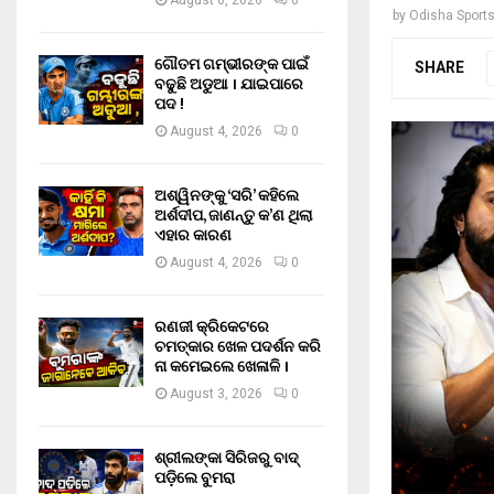
August 6, 2026
0
by
Odisha Sport
ଗୌତମ ଗମ୍ଭୀରଙ୍କ ପାଇଁ
SHARE
ବଢୁଛି ଅଡୁଆ । ଯାଇପାରେ
ପଦ !
August 4, 2026
0
ଅଶ୍ୱିନଙ୍କୁ ‘ସରି’ କହିଲେ
ଅର୍ଶଦୀପ, ଜାଣନ୍ତୁ କ’ଣ ଥିଲା
ଏହାର କାରଣ
August 4, 2026
0
ରଣଜୀ କ୍ରିକେଟରେ
ଚମତ୍କାର ଖେଳ ପଦର୍ଶନ କରି
ନା କମେଇଲେ ଖେଳାଳି ।
August 3, 2026
0
ଶ୍ରୀଲଙ୍କା ସିରିଜରୁ ବାଦ୍
ପଡ଼ିଲେ ବୁମରା