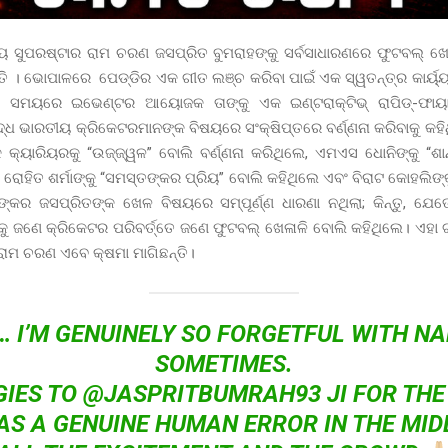
ୟ ସୁପରଷ୍ଟାର ରାମ ଚରଣ ଜସପ୍ରିତ ବୁମରାହଙ୍କୁ ସର୍ବସାଧାରଣରେ ଫୁଟବଲ୍ ଖେଳ
ଛନ୍ତି । ଭୋପାଳରେ ପେଡ୍ଡିର ଏକ ଗୀତ ଲଞ୍ଚ କରିବା ପାଇଁ ଏକ ସ୍ୱତନ୍ତ୍ର କାର୍ୟ୍
ି ସମୟରେ ଇଭେଣ୍ଟର ଆୟୋଜକ ତାଙ୍କୁ ଏକ ଇଣ୍ଟରାକ୍ଟିଭ୍ ରାପିଡ୍-ଫା
ଧ ଭାରତୀୟ କ୍ରିକେଟରମାନଙ୍କ ବିଷୟରେ ସଂକ୍ଷିପ୍ତରେ ବର୍ଣ୍ଣନା କରିବାକୁ କହ
 କ୍ୟାରିୟରକୁ “ଉଜ୍ଜ୍ୱଳ” ବୋଲି ବର୍ଣ୍ଣନା କରିଥିଲେ, ଏମଏସ ଧୋନିଙ୍କୁ “ଶାନ
 ରୋହିତ ଶର୍ମାଙ୍କୁ “ସମସ୍ତଙ୍କର ପ୍ରିୟ” ବୋଲି କହିଥିଲେ ଏବଂ ବିରାଟ କୋହଲିଙ୍କ
ଙ୍କର ଜସପ୍ରିତଙ୍କ ଖେଳ ବିଷୟରେ ସମ୍ପୂର୍ଣ୍ଣ ଧାରଣା ନଥିଲା; କିନ୍ତୁ, ଯେ
୍କୁ ଜଣେ କ୍ରିକେଟର ପରିବର୍ତ୍ତେ ଜଣେ ଫୁଟବଲ୍ ଖେଳାଳି ବୋଲି କହିଥିଲେ। ଏହା
ରାମ ଚରଣ ଏବେ କ୍ଷମା ମାଗିଛନ୍ତି।
… I’M GENUINELY SO FORGETFUL WITH N
SOMETIMES.
IES TO
@JASPRITBUMRAH93
JI FOR THE
WAS A GENUINE HUMAN ERROR IN THE MID