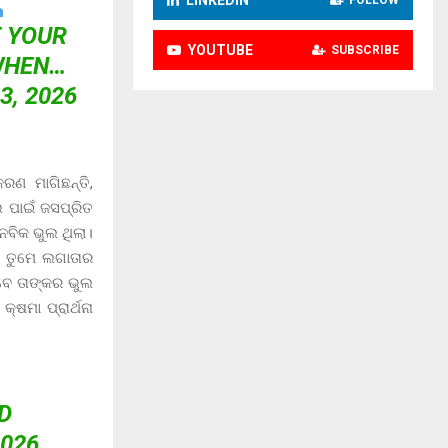
F YOUR
YOUTUBE
SUBSCRIBE
WHEN…
3, 2026
ରଣ ମାଗିଛନ୍ତି,
ଲ ପାଇଁ ଜସପ୍ରିତ
ାନବିକ ଭୁଲ ଥିଲା।
 ତୁମେ ଲଗାତାର
ବେ ତାଙ୍କର ଭୁଲ
ଷମା ପ୍ରାର୍ଥନା
D
2026