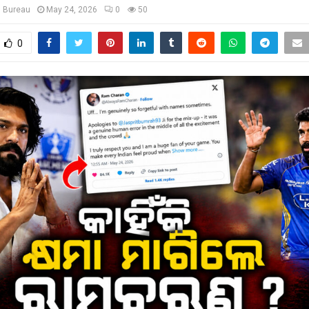
s Bureau
May 24, 2026
0
50
0