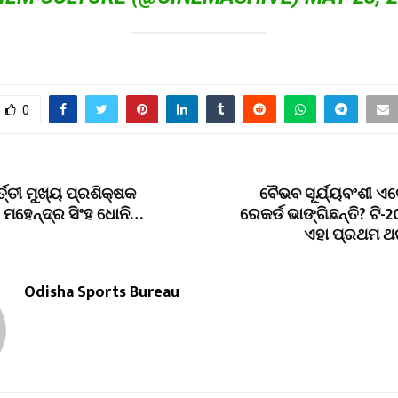
0
୍ତୀ ମୁଖ୍ୟ ପ୍ରଶିକ୍ଷକ
ବୈଭବ ସୂର୍ଯ୍ୟବଂଶୀ ଏବ
 ମହେନ୍ଦ୍ର ସିଂହ ଧୋନି…
ରେକର୍ଡ ଭାଙ୍ଗିଛନ୍ତି? ଟି
ଏହା ପ୍ରଥମ ଥର
Odisha Sports Bureau