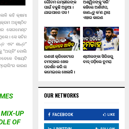
ଗୌତମ ଗମ୍ଭୀରଙ୍କ
ଅଶ୍ୱିନଙ୍କୁ ‘ସରି’
ପାଇଁ ବଢୁଛି ଅଡୁଆ ।
କହିଲେ ଅର୍ଶଦୀପ,
ଯାଇପାରେ ପଦ !
ଜାଣନ୍ତୁ କ’ଣ ଥିଲା
ାଳି କହି କ୍ଷମା
ଏହାର କାରଣ
ୟକ୍ରମ ଅନୁଷ୍ଠିତ
ୟାର ସେଗମେଣ୍ଟ
ିଥିଲେ। ସେ ସଚିନ
୍ତ ଏବଂ ଶାନ୍ତ”
ୁ “ଅଗ୍ନି” ବୋଲି
ରଣଜୀ କ୍ରିକେଟରେ
ଶ୍ରୀଲଙ୍କା ସିରିଜରୁ
ତେବେଳେ ବିଷୟଟି
ଚମତ୍କାର ଖେଳ
ବାଦ୍ ପଡ଼ିଲେ ବୁମରା
 ଟ୍ରୋଲିଂର କାରଣ
ପଦର୍ଶନ କରି ନା
କମେଇଲେ ଖେଳାଳି ।
OUR NETWORKS
AMES
 MIX-UP
FACEBOOK
LIKE
DLE OF
LINKEDIN
FOLLOW