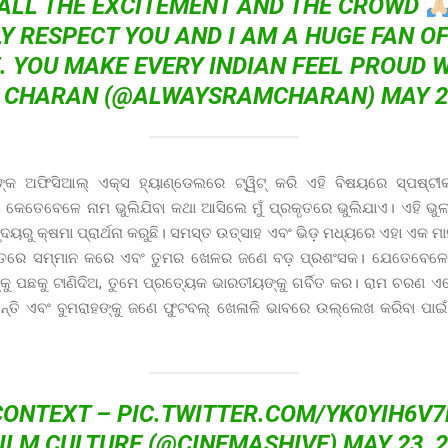
ALL THE EXCITEMENT AND THE CROWD
LY RESPECT YOU AND I AM A HUGE FAN O
. YOU MAKE EVERY INDIAN FEEL PROUD 
 CHARAN (@ALWAYSRAMCHARAN)
MAY 2
କ ଅଫିସିଆଲ୍ ଏକ୍ସ ହ୍ୟାଣ୍ଡେଲରେ ଟ୍ୱିଟ୍ କରି ଏହି ବିଷୟରେ ସ୍ପଷ୍ଟୀକ
, କେତେବେଳେ ନାମ ଭୁଲିଯିବା କଥା ଆସିଲେ ମୁଁ ପ୍ରକୃତରେ ଭୁଲିଯାଏ। ଏହି ଭୁ
 ହୃଦୟରୁ କ୍ଷମା ପ୍ରାର୍ଥନା କରୁଛି। ସମସ୍ତ ଉତ୍ସାହ ଏବଂ ଭିଡ଼ ମଧ୍ୟରେ ଏହା ଏକ ମ
୍ରକୃତରେ ସମ୍ମାନ କରେ ଏବଂ ତୁମର ଖେଳର ଜଣେ ବଡ଼ ପ୍ରଶଂସକ। ଯେତେବେଳେ
୍କୁ ପଛକୁ ଟାଣିଦିଅ, ତୁମେ ପ୍ରତ୍ୟେକ ଭାରତୀୟଙ୍କୁ ଗର୍ବିତ କର। ରାମ ଚରଣ ଏ
୍ତି ଏବଂ ବୁମରାହଙ୍କୁ ଜଣେ ଫୁଟବଲ୍ ଖେଳାଳି ଭାବରେ ଉଲ୍ଲେଖ କରିବା ପାଇଁ କ୍
CONTEXT –
PIC.TWITTER.COM/YK0YIH6V7
FILM CULTURE (@CINEMASHIVE)
MAY 23, 