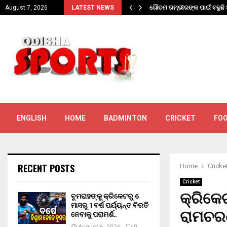
୍ୟନ୍ତ…
ଗୌତମ ଗମ୍ଭୀରଙ୍କ ପାଇଁ ବଢୁଛ
August 7, 2026
LATEST NEWS
ENGLISH
HOME
BADMINTON
CRICKET
FO
RECENT POSTS
Home
Cricke
Cricket
କ୍ରିକେ
ବୁମରାହଙ୍କୁ କ୍ରିକେଟରୁ 6
ମାସରୁ 1 ବର୍ଷ ପର୍ଯ୍ୟନ୍ତ ବିରତି
ରାମଚ
ନେବାକୁ ପରାମର୍ଶ..