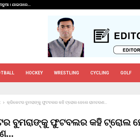
ି ଅଡୁଆ । ଯାଇପାରେ…
ଅଶ୍ୱିନଙ୍କୁ ‘ସରି’ କହ
OTBALL
HOCKEY
WRESTLING
CYCLING
GOLF
t
କ୍ରିକେଟର ବୁମରାଙ୍କୁ ଫୁଟବଲର କହି ଟ୍ରୋଲ ହେଲେ ରାମଚରଣ…
ଟର ବୁମରାଙ୍କୁ ଫୁଟବଲର କହି ଟ୍ରୋଲ 
ରଣ…