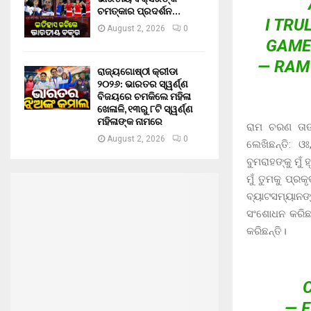
ଚମତ୍କାର ପ୍ରଦର୍ଶନ…
I TRU
August 2, 2026
0
GAME
— RAM
ରାଜ୍ୟଗୋଷ୍ଠୀ କ୍ରୀଡା
୨୦୨୬: ଭାରତର ସ୍ୱର୍ଣ୍ଣ
ବିଜୟରେ ଚମକିଲେ ମହିଳା
ଖେଳାଳି, ୧୩ରୁ ୮ଟି ସ୍ୱର୍ଣ୍ଣ
ମହିଳାଙ୍କ ନାମରେ
ରାମ ଚରଣ ତାଙ୍
August 2, 2026
0
ଲେଖିଛନ୍ତି: ଓଃ
ବୁମରାହଙ୍କୁ ମୁଁ
ମୁଁ ତୁମକୁ ପ
ବ୍ୟାଟସମ୍ୟାନଙ
ସଂଶୋଧନ କରିଛନ
କରିଛନ୍ତି।
— 