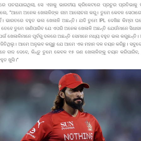
ରେ ପଚରାଯାଇଥିଲା, ସେ ଏହାକୁ ଭାରତୀୟ କ୍ରିକେଟରେ ପ୍ରଚୁର ପ୍ରତିଭାକୁ 
ଲେ, “ଆମେ ଅନେକ ଖେଳାଳିଙ୍କ ନାମ ଆଲୋଚନା କରୁ। ତୁମେ କେବଳ ସେଠାରେ
ହିଁ। ଭାରତରେ ବହୁତ ଭଲ ଖେଳାଳି ଅଛନ୍ତି। ଯଦି ତୁମେ IPL ଦେଖିଛ କିମ୍ବା ଘ
 ତେବେ ତୁମେ ଜାଣିପାରିବ ଯେ ଏପରି ଅନେକ ଖେଳାଳି ଅଛନ୍ତି ଯେଉଁମାନେ ସିଧାସ
ଯେଉଁ ଖେଳାଳିମାନେ ପୂର୍ବରୁ ଦଳରେ ଅଛନ୍ତି ସେମାନେ ମଧ୍ୟ ବହୁତ ଭଲ କରୁଛନ୍ତି
କପ୍ ଜିତିଥିଲୁ। ଆମେ ଅନୁଭବ କରୁଛୁ ଯେ ଆମେ ଏକ ମହାନ ଦଳ ଚୟନ କରିଛୁ। ସବୁବେ
ନେ ବାଦ ଦେବେ, କିନ୍ତୁ ତୁମେ କେବଳ ୧୫ ଜଣ ଖେଳାଳିଙ୍କୁ ଚୟନ କରିପାରିବ
ୁତ ଖୁସି।”