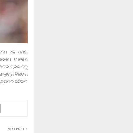
ିଲେ। ଏହି ସମୟ
ଜ୍ଜନକ। ତାଙ୍କର
ଖେଳର ପ୍ରଭାବକୁ
ଗାଲୁରୁର ବିଜୟର
୍ୟକ୍ରମର ଜଟିଳତା
NEXT POST