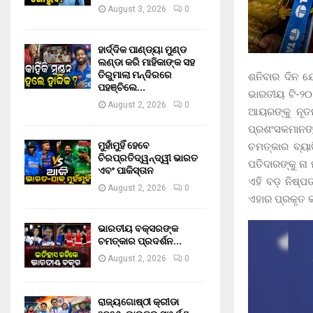
August 3, 2026
0
ହାର୍ଦ୍ଦିକ ପାଣ୍ଡ୍ୟା ମୁଣ୍ଡ
ଲଣ୍ଡା କରି ମାହିକାଙ୍କ ସହ
ତିରୁମାଲା ମନ୍ଦିରରେ
ଶନିବାର ଦିନ 
ପହଞ୍ଚିଲେ…
ଭାରତୀୟ ଟି-୨୦
August 2, 2026
0
ଆୟରଙ୍କୁ ନୂତନ
ପ୍ରଶଂସକମାନଙ୍
ମୁହାଁମୁହିଁ ହେବେ
ଚମତ୍କାର ବ୍ୟା
ଚିରପ୍ରତିଦ୍ୱନ୍ଦ୍ୱୀ ଭାରତ
ପତିଦାରଙ୍କୁ ନା
ଏବଂ ପାକିସ୍ତାନ
ଏହି ବଡ଼ ନିଷ୍
August 2, 2026
0
ଏହାର ପ୍ରକୃତ କ
ଭାରତୀୟ ବକ୍ସରଙ୍କ
ଚମତ୍କାର ପ୍ରଦର୍ଶନ…
August 2, 2026
0
ରାଜ୍ୟଗୋଷ୍ଠୀ କ୍ରୀଡା