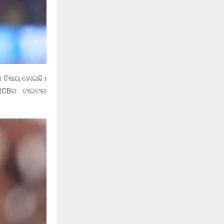
ାର ବିଷୟ ହୋଇଛି।
 RCBର ଟାଇଟଲ