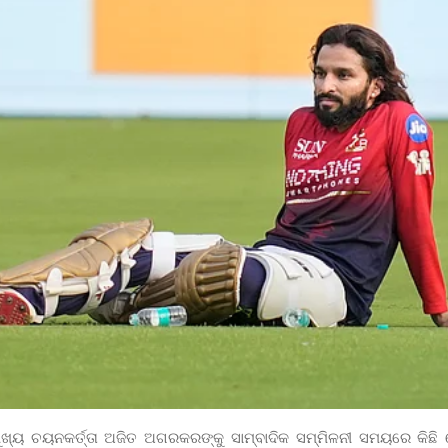
୍ୟ ଚୟନକର୍ତ୍ତା ଅଜିତ ଅଗରକରଙ୍କୁ ସାମ୍ବାଦିକ ସମ୍ମିଳନୀ ସମୟରେ କିଛି ଖ