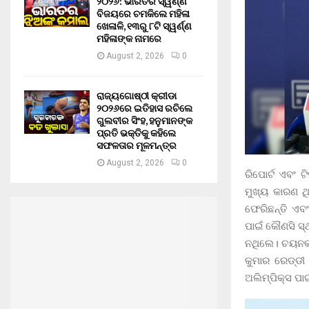
୨୦୨୬: ଭାରତର ସ୍ୱର୍ଣ୍ଣ
ବିଜୟରେ ଚମକିଲେ ମହିଳା
ଖେଳାଳି, ୧୩ରୁ ୮ଟି ସ୍ୱର୍ଣ୍ଣ
ମହିଳାଙ୍କ ନାମରେ
August 2, 2026
0
ରାଜ୍ୟଗୋଷ୍ଠୀ କ୍ରୀଡା
୨୦୨୬ରେ ଇତିହାସ ରଚିଲେ
ଗୁଲବୀର ସିଂହ, ହନୁମାନଙ୍କ
ପ୍ରତି ଭକ୍ତିକୁ କହିଲେ
ସଫଳତାର ମୂଳମନ୍ତ୍ର
August 2, 2026
0
ରିପୋର୍ଟ ଏବଂ 
ମୁଖ୍ୟ କାରଣ ଥ
ଫେରିଛନ୍ତି ଏବଂ
ପାଇଁ କୌଣସି ସ୍
ନଥିଲେ। ଚୟନକର୍ତ
କୁମାର ରେଡ୍ଡୀ
ଅଲିମ୍ପିକ୍ସ ପା