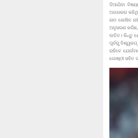
ଦିଆଯିବା ବିଷୟ
ଅଗରକର କହିଥି
ନାମ ଲେଖିବ ନା
ଅନୁସରଣ କରିଛ,
ଉଚିତ। କିନ୍ତୁ 
ପୂର୍ବରୁ ବିଶ୍ୱ
ରହିବେ ଯେଉଁମା
ଗୋଷ୍ଠୀ ସହିତ ବହ