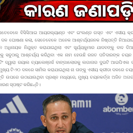
ଯେତେବେଳେ ବିସିସିଆଇ ଆୟରଲ୍ୟାଣ୍ଡ ଏବଂ ଇଂଲଣ୍ଡ ଗସ୍ତ ଏବଂ ଏସୀୟ କ୍ରୀ
 ଦଳ ଘୋଷଣା କଲା, ସେତେବେଳେ ଅନେକ ଆଶ୍ଚର୍ଯ୍ୟଜନକ ନିଷ୍ପତ୍ତି ନିଆଯା
 ଅଧିନାୟକ ନିଯୁକ୍ତ କରାଯାଇଥିଲା ଏବଂ ସୂର୍ଯ୍ୟକୁମାର ଯାଦବଙ୍କୁ ବାଦ ଦିଆଯା
କୁ ସବୁଠାରୁ ଆଶ୍ଚର୍ଯ୍ୟ କରିଥିବା ଏକ ନାମ ହେଉଛି ରଜତ ପତିଦାରଙ୍କ ଚୟନ
ଟିଂ ଦ୍ୱାରା ରୟାଲ ଚ୍ୟାଲେଞ୍ଜର୍ସ ବାଙ୍ଗାଲୋରକୁ ଲଗାତାର ଦୁଇଟି ଆଇପିଏଲ ଟ
 ମୁଖ୍ୟ ଟି-୨୦ ଦଳରେ ସାମିଲ କରାଯାଇଥିଲା ନା ତାଙ୍କୁ ଏସୀୟ କ୍ରୀଡା ଦଳରେ ଚ
ପତ୍ତି ଉପରେ ଉଠାଯାଉଥିବା ପ୍ରଶ୍ନ ମଧ୍ୟରେ, ମୁଖ୍ୟ ଚୟନକର୍ତ୍ତା ଅଜିତ ଅ
ାରଣ ସ୍ପଷ୍ଟ କରିଛନ୍ତି।