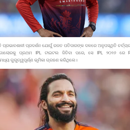
ି ପ୍ରଭାବଶାଳୀ ପ୍ରଦର୍ଶନ ଯୋଗୁଁ ରଜତ ପତିଦାରଙ୍କ ଦଳରେ ଅନୁପସ୍ଥିତି ଚର୍ଚ୍ଚ
୍ଗାଲୋରକୁ ପ୍ରଥମ IPL ଟାଇଟଲ ଜିତିବା ପରେ, ସେ IPL ୨୦୨୬ ରେ
ମଧ୍ୟ ଗୁରୁତ୍ୱପୂର୍ଣ୍ଣ ଭୂମିକା ଗ୍ରହଣ କରିଥିଲେ।