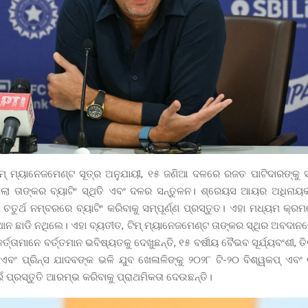
ଟିମ୍ ମ୍ୟାନେଜମେଣ୍ଟ ସୂତ୍ର ଅନୁଯାୟୀ, ୧୫ ଜଣିଆ ଦଳରେ ରଜତ ପାଟିଦାରଙ୍କୁ 
ିଲା ତାଙ୍କର ବ୍ୟାଟିଂ ସ୍ଥିତି ଏବଂ ଦଳର ସନ୍ତୁଳନ। ଶ୍ରେୟସ ଆୟର ଅଧିନା
 ଚତୁର୍ଥ ନମ୍ବରରେ ବ୍ୟାଟିଂ କରିବାକୁ ସମ୍ପୂର୍ଣ୍ଣ ପ୍ରସ୍ତୁତ। ଏହା ମଧ୍ୟମ କ୍ର
ଥାନ ଛାଡି ନଥିଲେ। ଏହା ବ୍ୟତୀତ, ଟିମ୍ ମ୍ୟାନେଜମେଣ୍ଟ ତାଙ୍କର ସ୍ଥିର ଅବଦାନରେ ସ
୍ତାମାନେ ବର୍ତ୍ତମାନ ଭବିଷ୍ୟତକୁ ଦେଖୁଛନ୍ତି, ୧୫ ବର୍ଷୀୟ ବୈଭବ ସୂର୍ଯ୍ୟବଂଶୀ, ତି
 ଏବଂ ପ୍ରିନ୍ସ ଯାଦବଙ୍କ ଭଳି ଯୁବ ଖେଳାଳିଙ୍କୁ ୨୦୨୮ ଟି-୨୦ ବିଶ୍ୱକପ୍ ଏବଂ
ଇଁ ପ୍ରସ୍ତୁତି ଆରମ୍ଭ କରିବାକୁ ପ୍ରାଥମିକତା ଦେଉଛନ୍ତି।