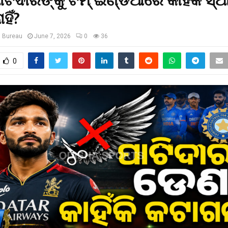
ିଦାରଙ୍କୁ ଟିମ୍ ଇଣ୍ଡିଆରେ କାହିଁକି ସ୍ଥ
ହିଁ?
s Bureau
June 7, 2026
0
36
0