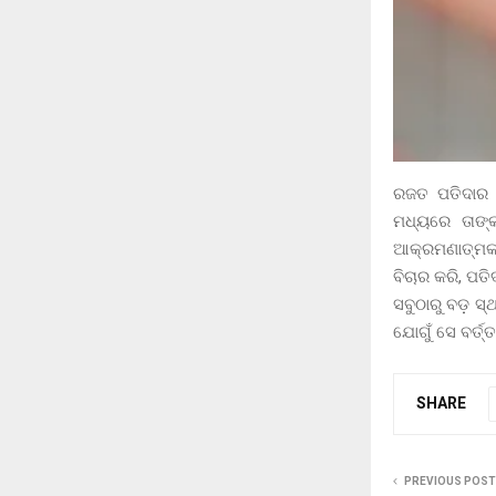
ରଜତ ପତିଦାର 
ମଧ୍ୟରେ ତାଙ୍କ
ଆକ୍ରମଣାତ୍ମକ 
ବିଚାର କରି, ପ
ସବୁଠାରୁ ବଡ଼ ସ
ଯୋଗୁଁ ସେ ବର୍ତ
SHARE
PREVIOUS POST