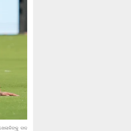
େଳାଳିଙ୍କୁ ବାଦ