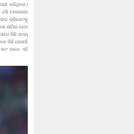
ଦାୟୀ କରିଥିଲେ।
 ବସି ୧୫ଜଣଙ୍କ
ରୋଇ କ୍ରିକେଟକୁ
ଳଖ ସାମିଲ ହେବା
। ଆମେ କିଛି ସମୟ
ଳେ କିଛି ଖେଳାଳି
, ଏବଂ ଆମେ ଏହି