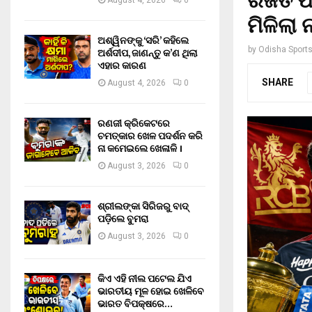
ରଜତ ପାଟ
August 4, 2026
0
ମିଳିଲା ନା
ଅଶ୍ୱିନଙ୍କୁ ‘ସରି’ କହିଲେ
by
Odisha Sport
ଅର୍ଶଦୀପ, ଜାଣନ୍ତୁ କ’ଣ ଥିଲା
ଏହାର କାରଣ
SHARE
August 4, 2026
0
ରଣଜୀ କ୍ରିକେଟରେ
ଚମତ୍କାର ଖେଳ ପଦର୍ଶନ କରି
ନା କମେଇଲେ ଖେଳାଳି ।
August 3, 2026
0
ଶ୍ରୀଲଙ୍କା ସିରିଜରୁ ବାଦ୍
ପଡ଼ିଲେ ବୁମରା
August 3, 2026
0
କିଏ ଏହି ନୀଲ ପଟେଲ ଯିଏ
ଭାରତୀୟ ମୂଳ ହୋଇ ଖେଳିବେ
ଭାରତ ବିପକ୍ଷରେ…