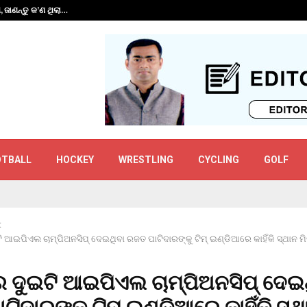
ପ, ଜାଣନ୍ତୁ କ’ଣ ଥିଲା…
ରଣଜୀ କ୍ରିକେଟରେ ଚ
OTBALL
HOCKEY
WRESTLING
CYCLING
GOLF
t
 ଆଇପିଏଲ ଚାମ୍ପିଅନସିପ୍ ଦେଇଥିବା ରଜତ ପାଟିଦାରଙ୍କୁ ଟିମ୍ ଇଣ୍ଡିଆରେ କାହିଁକି ସ୍ଥାନ ମିଳି
 ଦୁଇଟି ଆଇପିଏଲ ଚାମ୍ପିଅନସିପ୍ ଦେଇ