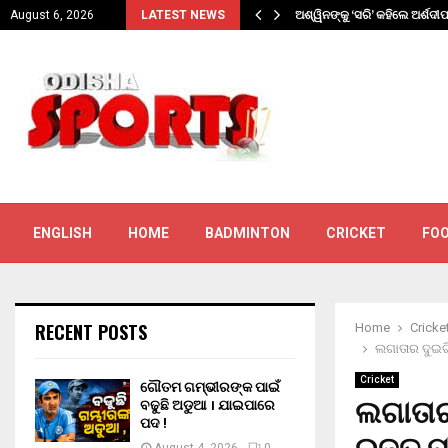
ଯାଇପାରେ…
ଅଶ୍ୱିନଙ୍କୁ ‘ସରି’ କହିଲେ ଅର୍ଶଦୀ
August 6, 2026
LATEST NEWS
ENGLISH
HOME
BADMINTON
CRICKET
FO
RECENT POSTS
Home
Cricke
ଲଗାତାର ଦୁଇଟି
Cricket
ଗୌତମ ଗମ୍ଭୀରଙ୍କ ପାଇଁ
ଲଗାତାର
ବଢୁଛି ଅଡୁଆ । ଯାଇପାରେ
ପଦ !