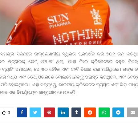
ସମଗ୍ର ସିଜିନରେ ଉଲ୍ଲେଖନୀୟ ସ୍ଥିରତା ପ୍ରଦର୍ଶନ କରି ୫୦୧ ରନ କରିଥ
ର ଷ୍ଟ୍ରାଇକ୍ ରେଟ୍ ୧୯୨.୬୯ ଥିଲା, ଯାହା ଟି୨୦ କ୍ରିକେଟରେ ବହୁତ ବିପ
ବ୍ୟାଟିଂ ସମୟରେ, ସେ ୩୦ ଚୌକା ଏବଂ ୪୨ଟି ବିଶାଳ ଛକା ମାରିଥିଲେ। ତାଙ୍କ 
ତିଦାର ମଧ୍ୟ ଏବଂ ଡେଥ୍ ଓଭରରେ ବୋଲରମାନଙ୍କୁ ପରାସ୍ତ କରିଥିଲେ, ଏବଂ ବେଙ୍
୍ଥପତି ହୋଇଥିଲେ। ଏହା ସତ୍ତ୍ୱେ, ଭାରତୀୟ କ୍ରିକେଟର ବ୍ୟସ୍ତ ଏବଂ ଭିଡ଼ ମଧ
୍ତମାନ ଏକ ବିପର୍ଯ୍ୟୟର ସମ୍ମୁଖୀନ ହେଉଛନ୍ତି।
0