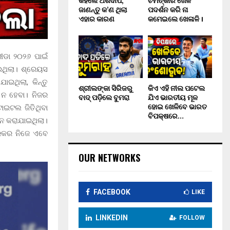
କହିଲେ ଅର୍ଶଦୀପ,
ଚମତ୍କାର ଖେଳ
ଜାଣନ୍ତୁ କ’ଣ ଥିଲା
ପଦର୍ଶନ କରି ନା
ଏହାର କାରଣ
କମେଇଲେ ଖେଳାଳି ।
ଡା ୨୦୨୬ ପାଇଁ
ଇଥିଲା। ଶ୍ରେୟସ
ଇଥିଲା, କିନ୍ତୁ
ଶ୍ରୀଲଙ୍କା ସିରିଜରୁ
କିଏ ଏହି ନୀଲ ପଟେଲ
 ନ ହେବା। ନିଜର
ବାଦ୍ ପଡ଼ିଲେ ବୁମରା
ଯିଏ ଭାରତୀୟ ମୂଳ
ହୋଇ ଖେଳିବେ ଭାରତ
ାଇଟଲ ଜିତିଥିବା
ବିପକ୍ଷରେ…
ୟନ କରାଯାଇଥିଲା।
ଗରକର ନିଜେ ଏବେ
OUR NETWORKS
FACEBOOK
LIKE
LINKEDIN
FOLLOW