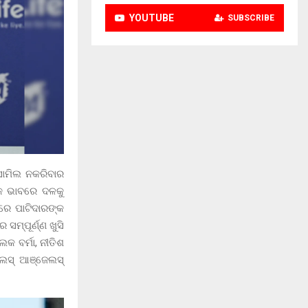
YOUTUBE
SUBSCRIBE
ସାମିଲ ନକରିବାର
ୟକ ଭାବରେ ଦଳକୁ
ମରେ ପାଟିଦାରଙ୍କ
ମ୍ପୂର୍ଣ୍ଣ ଖୁସି
ଲକ ବର୍ମା, ନୀତିଶ
 ଲସ୍ ଆଞ୍ଜେଲସ୍