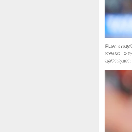
IPLରେ ସମ୍ପ୍ରତ
୨୦୨୫ରେ ବାଙ
ପ୍ରତିରକ୍ଷାରେ 