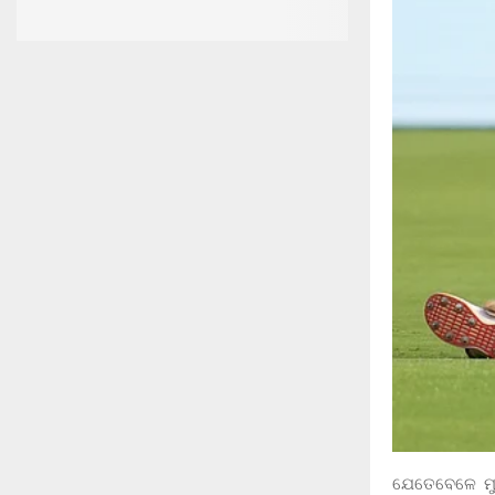
ଯେତେବେଳେ ମୁଖ