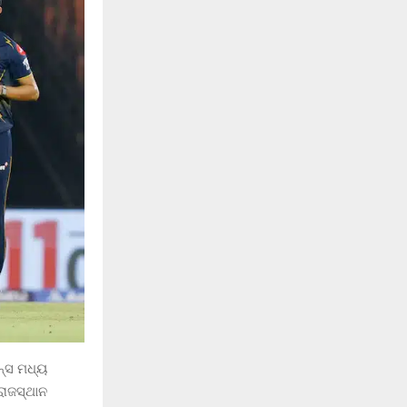
ନ୍ସ ମଧ୍ୟ
ରାଜସ୍ଥାନ