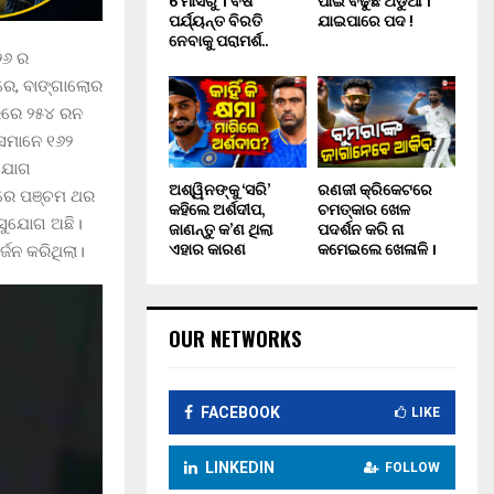
6 ମାସରୁ 1 ବର୍ଷ
ପାଇଁ ବଢୁଛି ଅଡୁଆ ।
ପର୍ଯ୍ୟନ୍ତ ବିରତି
ଯାଇପାରେ ପଦ !
ନେବାକୁ ପରାମର୍ଶ..
୨୬ ର
ରେ, ବାଙ୍ଗାଲୋର
ଭରରେ ୨୫୪ ରନ
ସେମାନେ ୧୬୨
ୁଯୋଗ
ଅଶ୍ୱିନଙ୍କୁ ‘ସରି’
ରଣଜୀ କ୍ରିକେଟରେ
ସରେ ପଞ୍ଚମ ଥର
କହିଲେ ଅର୍ଶଦୀପ,
ଚମତ୍କାର ଖେଳ
 ସୁଯୋଗ ଅଛି।
ଜାଣନ୍ତୁ କ’ଣ ଥିଲା
ପଦର୍ଶନ କରି ନା
ଏହାର କାରଣ
କମେଇଲେ ଖେଳାଳି ।
ଜନ କରିଥିଲା।
OUR NETWORKS
FACEBOOK
LIKE
LINKEDIN
FOLLOW