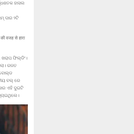
୍ଦ୍ଧଶତକ ହାସଲ
୍ ଦାର ୨ଟି
 ଖରାପ ଫିଲ୍ଡିଂ।
ଥିଲା। ରଜତ
 ବୋଲ୍ଡ
ତୀୟ ବଲ୍ ରେ
ର ଏହି ଦୁଇଟି
୍ଚାଇଥିଲେ।