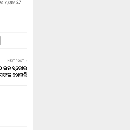
େ ମ୍ୟାଚ୍ 27
NEXT POST
00 ରନ ସ୍କୋର
 ସଫଳ ଖେଳାଳି