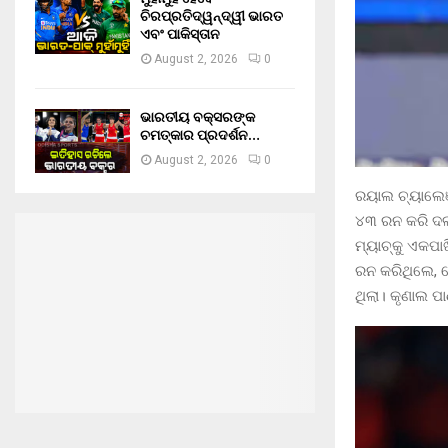
ଚିରପ୍ରତିଦ୍ୱନ୍ଦ୍ୱୀ ଭାରତ
ଏବଂ ପାକିସ୍ତାନ
August 2, 2026
0
ଭାରତୀୟ ବକ୍ସରଙ୍କ
ଚମତ୍କାର ପ୍ରଦର୍ଶନ…
August 2, 2026
0
ରୟାଲ ଚ୍ୟାଲେଞ୍
୪୩ ରନ କରି ଦଳ
ମ୍ୟାଚ୍‌କୁ ଏକପ
ରନ କରିଥିଲେ, ଯ
ଥିଲା। କୃଣାଲ 