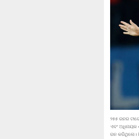
୨୫୫ ରନର ଟାର୍ଗେ
ଏବଂ ଅଧିନାୟକ 
ରନ କରିଥିଲେ। ନ