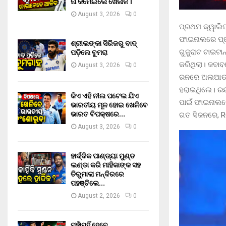
ନା କମେଇଲେ ଖେଳାଳି ।
August 3, 2026
0
ପ୍ରଥମ କ୍ୱାଲି
ଫାଇନାଲରେ ପ୍ର
ଶ୍ରୀଲଙ୍କା ସିରିଜରୁ ବାଦ୍
ପଡ଼ିଲେ ବୁମରା
ଗୁଜୁରାଟ ଟାଇଟା
କରିଥିଲା। ଜବାବ
August 3, 2026
0
ରନରେ ଅଲଆଉଟ 
ହରାଇଥିଲେ। ରୟ
କିଏ ଏହି ନୀଲ ପଟେଲ ଯିଏ
ପାଇଁ ଫାଇନାଲର
ଭାରତୀୟ ମୂଳ ହୋଇ ଖେଳିବେ
ଭାରତ ବିପକ୍ଷରେ…
ଗତ ସିଜନରେ, RC
August 3, 2026
0
ହାର୍ଦ୍ଦିକ ପାଣ୍ଡ୍ୟା ମୁଣ୍ଡ
ଲଣ୍ଡା କରି ମାହିକାଙ୍କ ସହ
ତିରୁମାଲା ମନ୍ଦିରରେ
ପହଞ୍ଚିଲେ…
August 2, 2026
0
ମୁହାଁମୁହିଁ ହେବେ