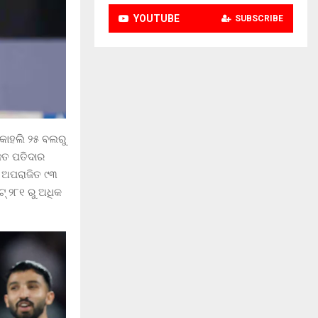
YOUTUBE
SUBSCRIBE
 କୋହଲି ୨୫ ବଲରୁ
ଜତ ପତିଦାର
ି ଅପରାଜିତ ୯୩
୍ ୨୮୧ ରୁ ଅଧିକ