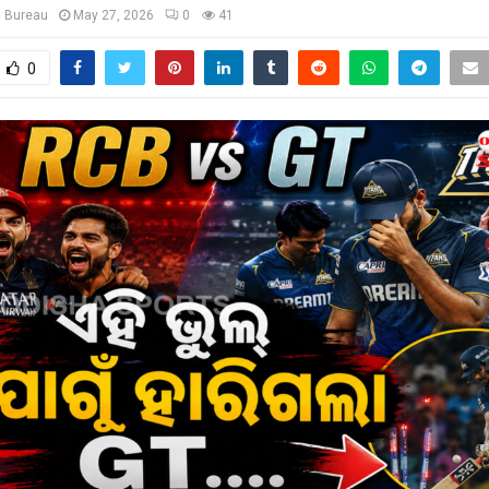
s Bureau
May 27, 2026
0
41
0