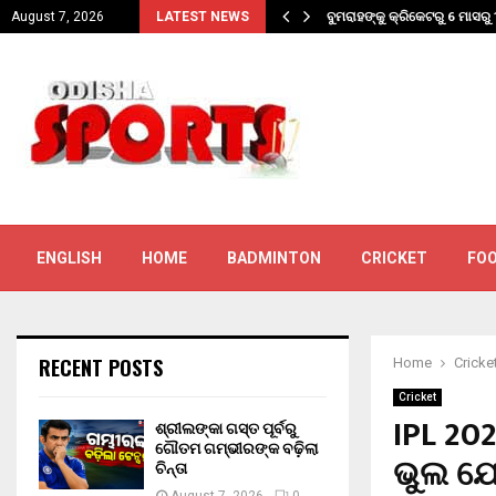
ବଢ଼ିଲା ଚିନ୍ତା
ବୁମରାହଙ୍କୁ କ୍ରିକେଟରୁ 6 ମାସରୁ 1
August 7, 2026
LATEST NEWS
ENGLISH
HOME
BADMINTON
CRICKET
FO
RECENT POSTS
Home
Cricke
Cricket
IPL 20
ଶ୍ରୀଲଙ୍କା ଗସ୍ତ ପୂର୍ବରୁ
ଗୌତମ ଗମ୍ଭୀରଙ୍କ ବଢ଼ିଲା
ଭୁଲ ଯୋ
ଚିନ୍ତା