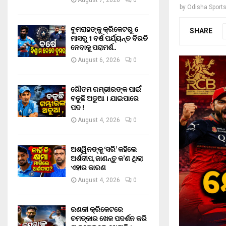
August 7, 2026
0
by
Odisha Sport
ବୁମରାହଙ୍କୁ କ୍ରିକେଟରୁ 6
SHARE
ମାସରୁ 1 ବର୍ଷ ପର୍ଯ୍ୟନ୍ତ ବିରତି
ନେବାକୁ ପରାମର୍ଶ..
August 6, 2026
0
ଗୌତମ ଗମ୍ଭୀରଙ୍କ ପାଇଁ
ବଢୁଛି ଅଡୁଆ । ଯାଇପାରେ
ପଦ !
August 4, 2026
0
ଅଶ୍ୱିନଙ୍କୁ ‘ସରି’ କହିଲେ
ଅର୍ଶଦୀପ, ଜାଣନ୍ତୁ କ’ଣ ଥିଲା
ଏହାର କାରଣ
August 4, 2026
0
ରଣଜୀ କ୍ରିକେଟରେ
ଚମତ୍କାର ଖେଳ ପଦର୍ଶନ କରି