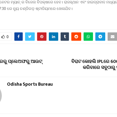
େଟର ମ୍ୟାଚ୍ ର ବିଜେତା ବିପକ୍ଷରେ ହେବ। ରାଜସ୍ଥାନ ଏବଂ ହାଇଦ୍ରାବାଦ ମଧ୍ୟର
7:30 ରେ ନ୍ୟୁ ଚଣ୍ଡିଗଡ଼ ଷ୍ଟାଡିୟମରେ ଖେଳାଯିବ।
0
ପରରୁ ପ୍ଲେଅଫରୁ ଆଉଟ୍
ବିରାଟ କୋହଲି IPLରେ 6
କରିବାରେ ସବୁଠାରୁ
Odisha Sports Bureau