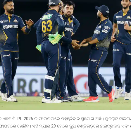
ର ଏବେ ବି IPL 2026 ର ଫାଇନାଲରେ ପହଞ୍ଚିବାର ସୁଯୋଗ ଅଛି। ଗୁଜରାଟ ଟାଇଟା
ିଫାୟରରେ ଖେଳିବ। ଏହି ମ୍ୟାଚ୍ 29 ମେରେ ନ୍ୟୁ ଚଣ୍ଡିଗଡ଼ରେ ହାଇଦ୍ରାବାଦ ଏବଂ 