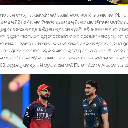
ଫାୟରରେ ଚମତ୍କାର ପ୍ରଦର୍ଶନ କରି ରୟାଲ ଚ୍ୟାଲେଞ୍ଜର୍ସ ବାଙ୍ଗାଲୋର IPL ୨୦
ବେଶ କରିଛି। ଧର୍ମଶାଳାର ହିମାଚଳ ପ୍ରଦେଶ କ୍ରିକେଟ ଆସୋସିଏସନ ଷ୍ଟାଡିୟମ
ନ୍ସକୁ ୯୨ ରନରେ ପରାସ୍ତ କରିଥିଲା। ପ୍ରଥମେ ବ୍ୟାଟିଂ କରି ବାଙ୍ଗାଲୋର ୨୦ ଓ
ରେ, ଗୁଜୁରାଟ ଟାଇଟାନ୍ସର ବ୍ୟାଟିଂ ସମ୍ପୂର୍ଣ୍ଣ ବିଫଳ ପ୍ରମାଣିତ ହୋଇଥିଲା, ଏବଂ 
ହୋଇଯାଇଥିଲେ। ଏହା ସହିତ, ସେମାନେ ଫାଇନାଲରେ ପହଞ୍ଚିବାର ପ୍ରଥମ ସ
ାଲ ଚ୍ୟାଲେଞ୍ଜର୍ସ ବାଙ୍ଗାଲୋର ଲଗାତାର ଦ୍ୱିତୀୟ ଥର ପାଇଁ ଏବଂ IPL ଇତିହା
େ ପହଞ୍ଚିଛି। ଏବେ ଏହି ଦଳ ପାଖରେ ନିଜର ଟାଇଟଲ ରକ୍ଷା କରିବାର ଏକ ମହାନ
B ପଞ୍ଜାବକୁ ପରାସ୍ତ କରି ପ୍ରଥମ ଥର ପାଇଁ IPL ଚାମ୍ପିଅନ ହେବାର ଗୌରବ ଅର୍