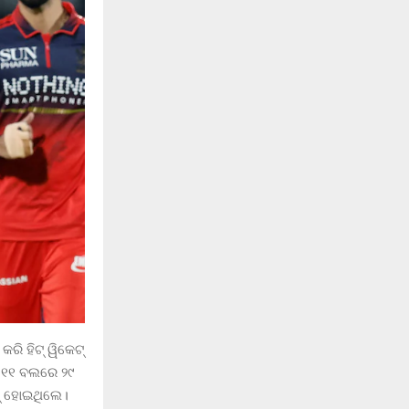
ରି ହିଟ୍ ୱିକେଟ୍
 ୧୧ ବଲରେ ୨୯
ଟ୍ ହୋଇଥିଲେ।