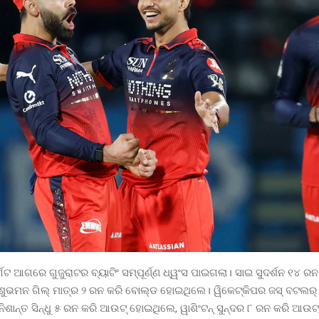
ଟ ଆଗରେ ଗୁଜୁରାଟର ବ୍ୟାଟିଂ ସମ୍ପୂର୍ଣ୍ଣ ଧ୍ୱଂସ ପାଇଗଲା। ସାଇ ସୁଦର୍ଶନ ୧୪ ରନ କ
ଶୁଭମନ ଗିଲ୍ ମାତ୍ର ୨ ରନ କରି ବୋଲ୍ଡ ହୋଇଥିଲେ। ୱିକେଟ୍କିପର ଜସ୍ ବଟଲର୍
ିଶାନ୍ତ ସିନ୍ଧୁ ୫ ରନ କରି ଆଉଟ୍ ହୋଇଥିଲେ, ୱାଶିଂଟନ୍ ସୁନ୍ଦର ୮ ରନ କରି ଆଉ