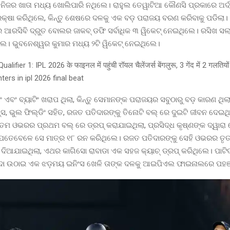
୍ ନିଜର ଖାତା ମଧ୍ୟ ଖୋଲିପାରି ନଥିଲେ। ରାହୁଲ ତେୱାଟିଆ କୌଣସି ପ୍ରକାରେ ଅର
 ରକ୍ଷା କରିଥିଲେ, କିନ୍ତୁ ଶେଷରେ ଦଳକୁ ଏକ ବଡ଼ ପରାଜୟ ବରଣ କରିବାକୁ ପଡିଲା।
ଆରସିବି ଦ୍ରୁତ ବୋଲର ଜାକବ୍ ଡଫି ସର୍ବାଧିକ ୩ ୱିକେଟ୍ ନେଇଥିଲେ। ରସିଖ ସଲାମ
ଲେ। ଭୁବନେଶ୍ୱର କୁମାର ମଧ୍ୟ ୨ଟି ୱିକେଟ୍ ନେଇଥିଲେ।
 ଏବଂ ବ୍ୟାଟିଂ ଖରାପ ଥିଲା, କିନ୍ତୁ ସେମାନଙ୍କ ପରାଜୟର ସବୁଠାରୁ ବଡ଼ କାରଣ ଥିଲା
ନ୍ସ, ଭୁଲ ଫିଲ୍ଡିଂ ସହିତ, ରଜତ ପତିଦାରଙ୍କୁ ତିନୋଟି ବଲ୍ ରେ ଦୁଇଟି ଜୀବନ ଦେଇ
ତମ ଓଭରର ପ୍ରଥମ ବଲ୍ ରେ ଡ୍ରପ୍ କରାଯାଇଥିଲା, ପ୍ରସିଦ୍ଧ କୃଷ୍ଣଙ୍କ ଦ୍ୱାରା
ଯେତେବେଳେ ସେ ମାତ୍ର ୧୮ ରନ କରିଥିଲେ। ରଜତ ପତିଦାରଙ୍କୁ ସେହି ଓଭରର ତୃ
ଆଯାଇଥିଲା, ଏଥର କାଗିସୋ ରାବାଡା ଏକ ସହଜ କ୍ୟାଚ୍ ଡ୍ରପ୍ କରିଥିଲେ। ପାଟିଦା
ା ଉଠାଇ ଏକ ଝଡ଼ମୟ ଇନିଂସ ଖେଳି ତାଙ୍କ ଦଳକୁ ଆଇପିଏଲ ଫାଇନାଲରେ ପହଞ