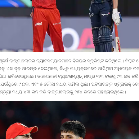
ଜର୍ସ ବାଙ୍ଗାଲୋରର ବ୍ୟାଟସମ୍ୟାନମାନେ ବିଜୟର ସ୍କ୍ରିପ୍ଟ କରିଥିଲେ। ବିରାଟ
କୁ ଏକ ଦୃଢ଼ ଆରମ୍ଭ ଦେଇଥିଲେ, କିନ୍ତୁ ମଧ୍ୟକ୍ରମରେ ଆସିଥିବା ଅଧିନାୟକ ର
ାଖିଆ କରିଦେଇଥିଲେ। ଡାହାଣହାତୀ ବ୍ୟାଟସମ୍ୟାନ୍ ମାତ୍ର ୩୩ ବଲରୁ ୯୩ ରନ କର
େଉଁଥିରେ ୯ ଛକା ଏବଂ ୫ ଚୌକା ମଧ୍ୟ ସାମିଲ ଥିଲା। ପତିଦାରଙ୍କ ଷ୍ଟ୍ରାଇକ୍ ରେଟ
ପାଣ୍ଡ୍ୟା ମଧ୍ୟ ୪୩ ରନ କରି ବାଙ୍ଗାଲୋରକୁ ୨୫୪ ରନରେ ପହଞ୍ଚାଇଥିଲେ।