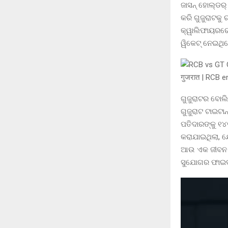
ଜାସନ୍ ହୋଲ୍ଡର
କରି ଗୁଜୁରାଟକୁ
କ୍ୱାଲିଫାୟରରେ 
ୱିକେଟ୍ ନେଇଥି
ଗୁଜୁରାଟର ବୋଲିଂ
ଗୁଜୁରାଟ ଟାଇଟା
ପତିଦାରଙ୍କୁ ୧୪
କରାଯାଇଥିଲା, 
ଆଉ ଏକ ଜୀବନ ଦି
ସୁଯୋଗର ଫାଇଦ