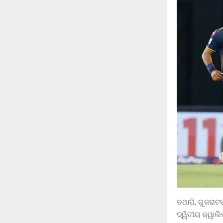
ତଥାପି, ଗୁଜରାଟ
ଦ୍ୱିତୀୟ କ୍ୱାଲ