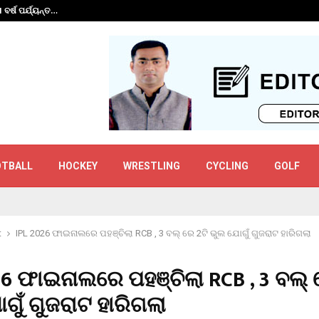
 ବର୍ଷ ପର୍ଯ୍ୟନ୍ତ…
ଗୌତମ ଗମ୍ଭୀରଙ୍କ ପ
OTBALL
HOCKEY
WRESTLING
CYCLING
GOLF
t
IPL 2026 ଫାଇନାଲରେ ପହଞ୍ଚିଲା RCB , 3 ବଲ୍ ରେ 2ଟି ଭୁଲ ଯୋଗୁଁ ଗୁଜରାଟ ହାରିଗଲା
26 ଫାଇନାଲରେ ପହଞ୍ଚିଲା RCB , 3 ବଲ୍ 
ଗୁଁ ଗୁଜରାଟ ହାରିଗଲା