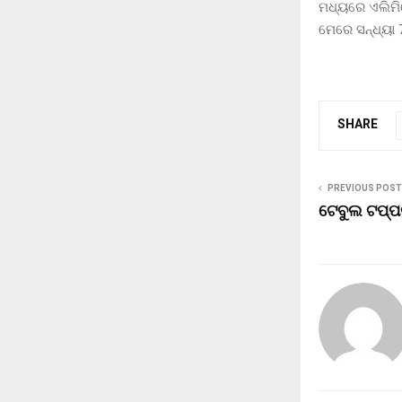
ମଧ୍ୟରେ ଏଲିମିନ
ମେରେ ସନ୍ଧ୍ୟା 
SHARE
PREVIOUS POST
ଟେବୁଲ ଟପ୍