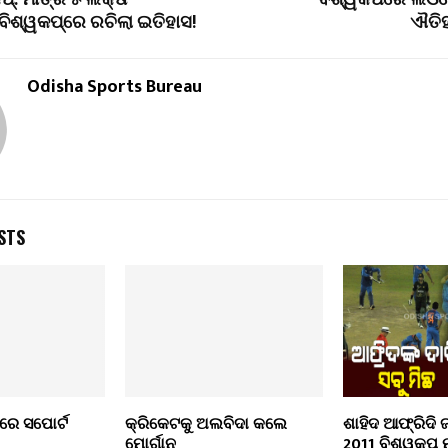
ପ୍: ମାତ୍ର ୫ ଲକ୍ଷ
ବିଶ୍ୱକପରେ ଲିଓନ
ିଶ୍ୱକପ୍‌ରେ ରଚିଲା ଇତିହାସ!
ଐତିହ
Odisha Sports Bureau
STS
ରେ ସପୋର୍ଟ
କ୍ରିକେଟକୁ ଅଲବିଦା କଲେ
ଶାହିଦ ଆଫ୍ରିଦି 
ମୋର୍ଗାନ
2011 ବିଶ୍ୱକପ୍ ମ