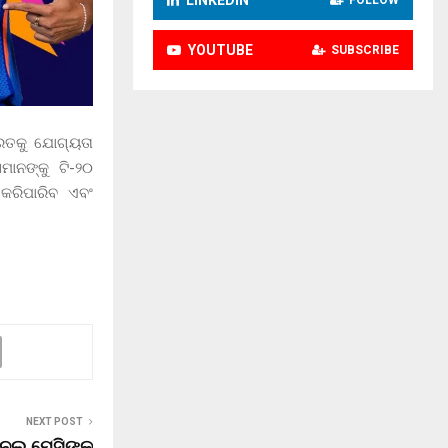
YOUTUBE
SUBSCRIBE
ରତକୁ ଯୋଗ୍ୟତା
ାନଙ୍କୁ ଟି-୨୦
 କରିପାରିବ ଏବଂ
NEXT POST