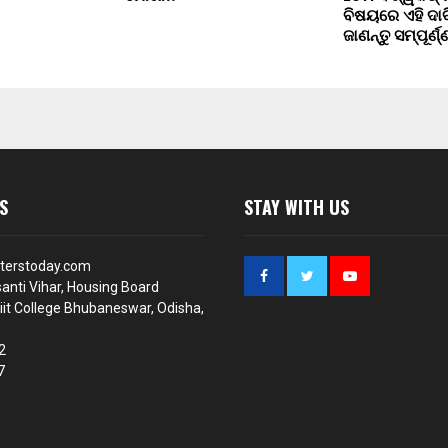
ବିଷୟରେ ଏହି ଦାବ
ଜାଣନ୍ତୁ ସମ୍ପୂର୍ଣ
S
STAY WITH US
terstoday.com
anti Vihar, Housing Board
iit College Bhubaneswar, Odisha,
2
7