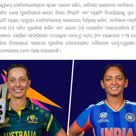
ିଶ୍ୱକପ୍ ସେମିଫାଇନାଲ୍‌ରେ ସ୍ଥାନ ପାଇବା ସହିତ, ରବିବାର ଲଣ୍ଡନର ଲର୍ଡସରେ 
ିତ ଶେଷ ମୁକାବିଲାରେ ଭାରତ ନିଜର ଫିଲ୍ଡିଂ ଏବଂ ବ୍ୟାଟିଂ ବିପର୍ଯ୍ୟୟକୁ ଦୂର 
ଇଟି ମ୍ୟାଚ୍ ଗ୍ରୁପ୍‌ର ସେମିଫାଇନାଲ୍ ଲାଇନଅପ୍ ନିର୍ଣ୍ଣୟ କରିବ, ଲର୍ଡସରେ ଦକ୍
ଦେଶ (୪) ସହିତ ମୁକାବିଲା କରିବ ଏବଂ ଭାରତ (୬) ଅପରାଜିତ ଅଷ୍ଟ୍ରେଲିଆ (
୍ଷରେ ଦକ୍ଷିଣ ଆଫ୍ରିକାର ଅତ୍ୟଧିକ ହେଡ୍-ଟୁ-ହେଡ୍ (୧୨ ମ୍ୟାଚ୍‌ରେ ୯-୨) ରେକ
େଲିଆ ବିପକ୍ଷରେ ଭାରତର ମୁକାବିଲା ହରମନପ୍ରୀତ କୌରଙ୍କ ନେତୃତ୍ୱାଧୀ
ର୍ଟରଫାଇନାଲ୍ ହେବା ଆଶା କରାଯାଉଛି।