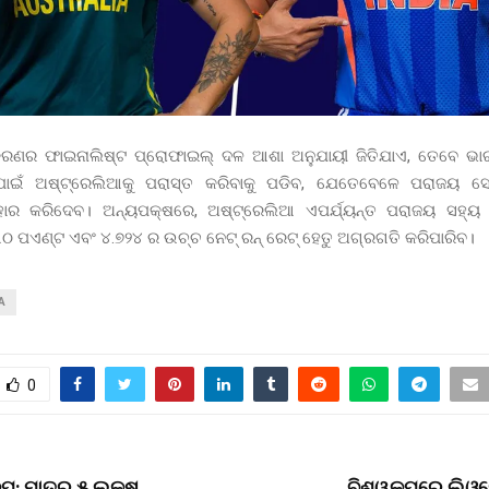
କରଣର ଫାଇନାଲିଷ୍ଟ ପ୍ରୋଫାଇଲ୍ ଦଳ ଆଶା ଅନୁଯାୟୀ ଜିତିଯାଏ, ତେବେ ଭା
 ପାଇଁ ଅଷ୍ଟ୍ରେଲିଆକୁ ପରାସ୍ତ କରିବାକୁ ପଡିବ, ଯେତେବେଳେ ପରାଜୟ ସେମ
ବାହାର କରିଦେବ। ଅନ୍ୟପକ୍ଷରେ, ଅଷ୍ଟ୍ରେଲିଆ ଏପର୍ଯ୍ୟନ୍ତ ପରାଜୟ ସହ୍ୟ
 ପଏଣ୍ଟ ଏବଂ ୪.୭୨୪ ର ଉଚ୍ଚ ନେଟ୍ ରନ୍ ରେଟ୍ ହେତୁ ଅଗ୍ରଗତି କରିପାରିବ।
A
0