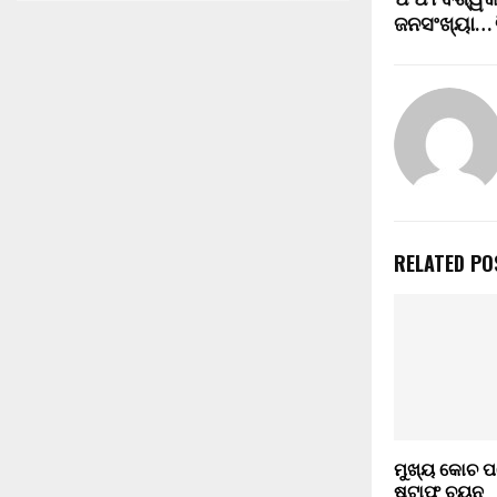
ଫିଫା ବିଶ୍ୱକ
ଜନସଂଖ୍ୟା… ବ
RELATED PO
ମୁଖ୍ୟ କୋଚ ପ
ଷ୍ଟାଫ ଚୟନ