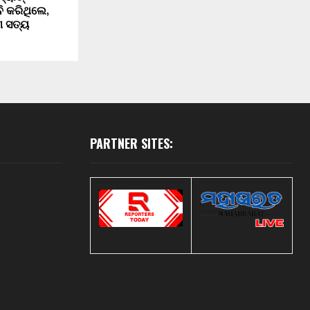
ି କରିଥିଲେ,
୍ଣ ସତ୍ୟ
PARTNER SITES: