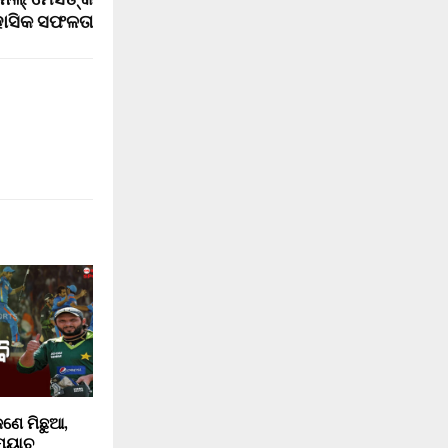
େଲ୍ ମେସିଙ୍କ
ାସିକ ସଫଳତା
ଜଣେ ମିଛୁଆ,
୍ୟାଚ୍