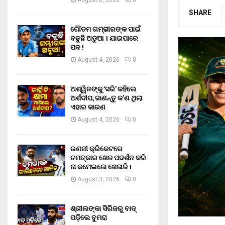
August 6, 2026
0
SHARE
ଗୌତମ ଗମ୍ଭୀରଙ୍କ ପାଇଁ
ବଢୁଛି ଅଡୁଆ । ଯାଇପାରେ
ପଦ !
August 4, 2026
0
ଅଶ୍ୱିନଙ୍କୁ ‘ସରି’ କହିଲେ
ଅର୍ଶଦୀପ, ଜାଣନ୍ତୁ କ’ଣ ଥିଲା
ଏହାର କାରଣ
August 4, 2026
0
ରଣଜୀ କ୍ରିକେଟରେ
ଚମତ୍କାର ଖେଳ ପଦର୍ଶନ କରି
ନା କମେଇଲେ ଖେଳାଳି ।
August 3, 2026
0
ଶ୍ରୀଲଙ୍କା ସିରିଜରୁ ବାଦ୍
ପଡ଼ିଲେ ବୁମରା