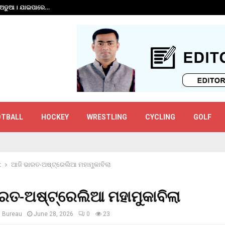
ି ଅଡୁଆ । ଯାଇପାରେ…
ଅଶ୍ୱିନଙ୍କୁ ‘ସରି’ କହ
OTBALL
HOCKEY
WRESTLING
CYCLING
GOLF
t
ଆଜି ଭାରତ-ଅଷ୍ଟ୍ରେଲିଆ ମହାମୁକାବିଲା
ରତ-ଅଷ୍ଟ୍ରେଲିଆ ମହାମୁକାବିଲା
s Bureau
June 28, 2026
0
23