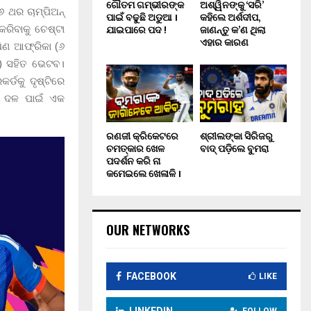
ଗୌତମ ଗମ୍ଭୀରଙ୍କ
ଅଶ୍ୱିନଙ୍କୁ ‘ସରି’
୬ ଥର ଚାମ୍ପିଅନ୍
ପାଇଁ ବଢୁଛି ଅଡୁଆ ।
କହିଲେ ଅର୍ଶଦୀପ,
ଯାଇପାରେ ପଦ !
ଜାଣନ୍ତୁ କ’ଣ ଥିଲା
କରିବାକୁ ଚେଷ୍ଟା
ଏହାର କାରଣ
ଷିଣ ଆଫ୍ରିକା (୬
୮) ସହିତ ଭେଟବ।
ର୍ଡକୁ ଦୃଷ୍ଟିରେ
ନ ଦଳ ପାଇଁ ଏକ
ରଣଜୀ କ୍ରିକେଟରେ
ଶ୍ରୀଲଙ୍କା ସିରିଜରୁ
ଚମତ୍କାର ଖେଳ
ବାଦ୍ ପଡ଼ିଲେ ବୁମରା
ପଦର୍ଶନ କରି ନା
କମେଇଲେ ଖେଳାଳି ।
OUR NETWORKS
FACEBOOK
LIKE
LINKEDIN
FOLLOW