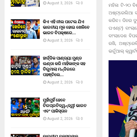
August 3, 2026
0
ମହିଳା ଟି-୨୦ ବ
ଅଷ୍ଟ୍ରେଲିଆ ସହ
କରିବ। ଦିନର ଦୁ
କିଏ ଏହି ନୀଲ ପଟେଲ ଯିଏ
ଭାରତୀୟ ମୂଳ ହୋଇ ଖେଳିବେ
ପଏଣ୍ଟ) ବାଂଲା
ଭାରତ ବିପକ୍ଷରେ…
ବାଂଲାଦେଶ ବିପକ
August 3, 2026
0
ରଖି, ଅଷ୍ଟ୍ର
ଭର୍ଚୁଆଲ୍ କ୍ୱା
ହାର୍ଦ୍ଦିକ ପାଣ୍ଡ୍ୟା ମୁଣ୍ଡ
ଲଣ୍ଡା କରି ମାହିକାଙ୍କ ସହ
ତିରୁମାଲା ମନ୍ଦିରରେ
ପହଞ୍ଚିଲେ…
August 2, 2026
0
ମୁହାଁମୁହିଁ ହେବେ
ଚିରପ୍ରତିଦ୍ୱନ୍ଦ୍ୱୀ ଭାରତ
ଏବଂ ପାକିସ୍ତାନ
August 2, 2026
0
ଭାରତୀୟ ବକ୍ସରଙ୍କ