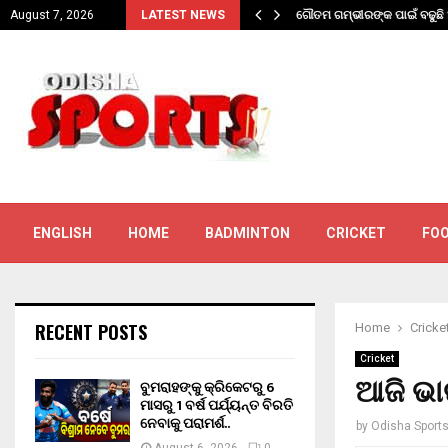
୍ୟନ୍ତ…
ଗୌତମ ଗମ୍ଭୀରଙ୍କ ପାଇଁ ବଢୁଛ
August 7, 2026
LATEST NEWS
ENGLISH
HOME
BADMINTON
CRICKET
FO
RECENT POSTS
Home
Cricke
Cricket
ଆଜି ଭା
ବୁମରାହଙ୍କୁ କ୍ରିକେଟରୁ 6
ମାସରୁ 1 ବର୍ଷ ପର୍ଯ୍ୟନ୍ତ ବିରତି
ନେବାକୁ ପରାମର୍ଶ..
by
Odisha Sport