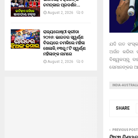
ଚମତ୍କାର ପ୍ରଦର୍ଶନ…
August 2, 2026
0
ରାଜ୍ୟଗୋଷ୍ଠୀ କ୍ରୀଡା
୨୦୨୬: ଭାରତର ସ୍ୱର୍ଣ୍ଣ
ବିଜୟରେ ଚମକିଲେ ମହିଳା
ଯଦି ଗତ ସଂସ୍
ଖେଳାଳି, ୧୩ରୁ ୮ଟି ସ୍ୱର୍ଣ୍ଣ
ଅର୍ଜନ କରିବା
ମହିଳାଙ୍କ ନାମରେ
ବିଶ୍ୱକପ୍‌ରୁ 
August 2, 2026
0
ସେମାନଙ୍କର ଆଠ
INDIA-AUSTRALI
SHARE
PREVIOUS POST