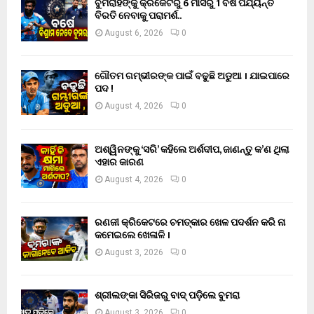
ବୁମରାହଙ୍କୁ କ୍ରିକେଟରୁ 6 ମାସରୁ 1 ବର୍ଷ ପର୍ଯ୍ୟନ୍ତ
ବିରତି ନେବାକୁ ପରାମର୍ଶ..
August 6, 2026
0
ଗୌତମ ଗମ୍ଭୀରଙ୍କ ପାଇଁ ବଢୁଛି ଅଡୁଆ । ଯାଇପାରେ
ପଦ !
August 4, 2026
0
ଅଶ୍ୱିନଙ୍କୁ ‘ସରି’ କହିଲେ ଅର୍ଶଦୀପ, ଜାଣନ୍ତୁ କ’ଣ ଥିଲା
ଏହାର କାରଣ
August 4, 2026
0
ରଣଜୀ କ୍ରିକେଟରେ ଚମତ୍କାର ଖେଳ ପଦର୍ଶନ କରି ନା
କମେଇଲେ ଖେଳାଳି ।
August 3, 2026
0
ଶ୍ରୀଲଙ୍କା ସିରିଜରୁ ବାଦ୍ ପଡ଼ିଲେ ବୁମରା
August 3, 2026
0