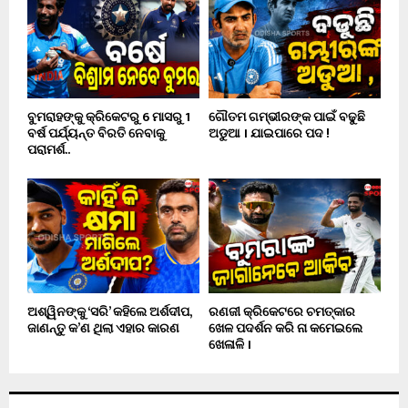
ବୁମରାହଙ୍କୁ କ୍ରିକେଟରୁ 6 ମାସରୁ 1
ଗୌତମ ଗମ୍ଭୀରଙ୍କ ପାଇଁ ବଢୁଛି
ବର୍ଷ ପର୍ଯ୍ୟନ୍ତ ବିରତି ନେବାକୁ
ଅଡୁଆ । ଯାଇପାରେ ପଦ !
ପରାମର୍ଶ..
ଅଶ୍ୱିନଙ୍କୁ ‘ସରି’ କହିଲେ ଅର୍ଶଦୀପ,
ରଣଜୀ କ୍ରିକେଟରେ ଚମତ୍କାର
ଜାଣନ୍ତୁ କ’ଣ ଥିଲା ଏହାର କାରଣ
ଖେଳ ପଦର୍ଶନ କରି ନା କମେଇଲେ
ଖେଳାଳି ।