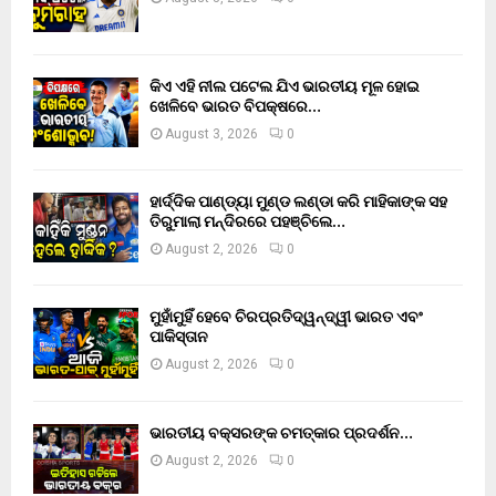
କିଏ ଏହି ନୀଲ ପଟେଲ ଯିଏ ଭାରତୀୟ ମୂଳ ହୋଇ
ଖେଳିବେ ଭାରତ ବିପକ୍ଷରେ…
August 3, 2026
0
ହାର୍ଦ୍ଦିକ ପାଣ୍ଡ୍ୟା ମୁଣ୍ଡ ଲଣ୍ଡା କରି ମାହିକାଙ୍କ ସହ
ତିରୁମାଲା ମନ୍ଦିରରେ ପହଞ୍ଚିଲେ…
August 2, 2026
0
ମୁହାଁମୁହିଁ ହେବେ ଚିରପ୍ରତିଦ୍ୱନ୍ଦ୍ୱୀ ଭାରତ ଏବଂ
ପାକିସ୍ତାନ
August 2, 2026
0
ଭାରତୀୟ ବକ୍ସରଙ୍କ ଚମତ୍କାର ପ୍ରଦର୍ଶନ…
August 2, 2026
0