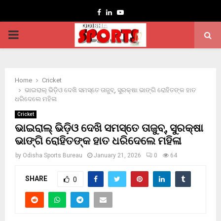
Facebook
Linkedin
Youtube
PRIMARY
MENU
Home
Cricket
ଭାଇରାଲ୍ ଭିଡ଼ିଓ ଦେଖି ସମସ୍ତେ ତାଜୁବ୍, ସୁରକ୍ଷା ଭାଙ୍ଗି ରୋହିତଙ୍କ ହାତ
ଧରିଦେଲେ ମହିଳା
Cricket
ଭାଇରାଲ୍ ଭିଡ଼ିଓ ଦେଖି ସମସ୍ତେ ତାଜୁବ୍, ସୁରକ୍ଷା
ଭାଙ୍ଗି ରୋହିତଙ୍କ ହାତ ଧରିଦେଲେ ମହିଳା
by
Odisha Sports Bureau
January 21, 2026
0
64
SHARE
0