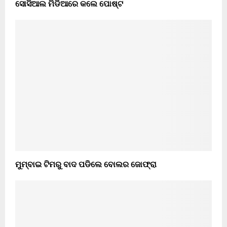
ସୋସିଆଲ ମିଡିଆରେ କଲେ ପୋଷ୍ଟ
ମୁମ୍ବାଇ ଟିମରୁ ବାଦ ପଡିଲେ ବୋଲର ଜୋଫ୍ରା