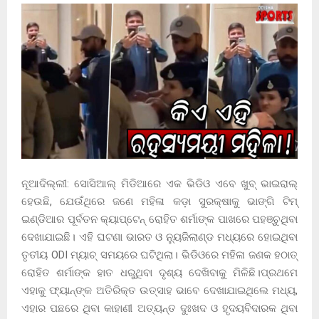
ନୂଆଦିଲ୍ଲୀ: ସୋସିଆଲ୍ ମିଡିଆରେ ଏକ ଭିଡିଓ ଏବେ ଖୁବ୍ ଭାଇରାଲ୍
ହେଉଛି, ଯେଉଁଥିରେ ଜଣେ ମହିଳା କଡ଼ା ସୁରକ୍ଷାକୁ ଭାଙ୍ଗି ଟିମ୍
ଇଣ୍ଡିଆର ପୂର୍ବତନ କ୍ୟାପ୍ଟେନ୍ ରୋହିତ ଶର୍ମାଙ୍କ ପାଖରେ ପହଞ୍ଚୁଥିବା
ଦେଖାଯାଇଛି। ଏହି ଘଟଣା ଭାରତ ଓ ନ୍ୟୁଜିଲାଣ୍ଡ ମଧ୍ୟରେ ହୋଇଥିବା
ତୃତୀୟ ODI ମ୍ୟାଚ୍ ସମୟରେ ଘଟିଥିଲା। ଭିଡିଓରେ ମହିଳା ଜଣକ ହଠାତ୍
ରୋହିତ ଶର୍ମାଙ୍କ ହାତ ଧରୁଥିବା ଦୃଶ୍ୟ ଦେଖିବାକୁ ମିଳିଛି।ପ୍ରଥମେ
ଏହାକୁ ଫ୍ୟାନ୍‌ଙ୍କ ଅତିରିକ୍ତ ଉତ୍ସାହ ଭାବେ ଦେଖାଯାଇଥିଲେ ମଧ୍ୟ,
ଏହାର ପଛରେ ଥିବା କାହାଣୀ ଅତ୍ୟନ୍ତ ଦୁଃଖଦ ଓ ହୃଦୟବିଦାରକ ଥିବା