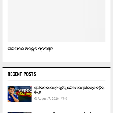
ତାଲିବାନର ଅଦ୍ଭୁତ ପ୍ରତିଶୃତି
RECENT POSTS
ଶ୍ରୀଲଙ୍କା ଗସ୍ତ ପୂର୍ବରୁ ଗୌତମ ଗମ୍ଭୀରଙ୍କ ବଢ଼ିଲା
ଚିନ୍ତା
August 7, 2026
0