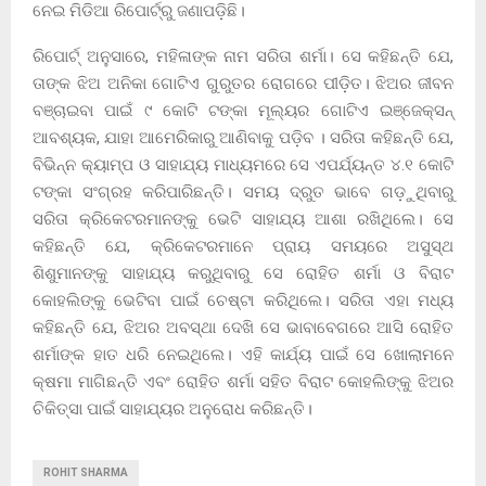
ନେଇ ମିଡିଆ ରିପୋର୍ଟ୍‌ରୁ ଜଣାପଡ଼ିଛି।
ରିପୋର୍ଟ୍ ଅନୁସାରେ, ମହିଳାଙ୍କ ନାମ ସରିତା ଶର୍ମା। ସେ କହିଛନ୍ତି ଯେ,
ତାଙ୍କ ଝିଅ ଅନିକା ଗୋଟିଏ ଗୁରୁତର ରୋଗରେ ପୀଡ଼ିତ। ଝିଅର ଜୀବନ
ବଞ୍ଚାଇବା ପାଇଁ ୯ କୋଟି ଟଙ୍କା ମୂଲ୍ୟର ଗୋଟିଏ ଇଞ୍ଜେକ୍ସନ୍
ଆବଶ୍ୟକ, ଯାହା ଆମେରିକାରୁ ଆଣିବାକୁ ପଡ଼ିବ । ସରିତା କହିଛନ୍ତି ଯେ,
ବିଭିନ୍ନ କ୍ୟାମ୍ପ ଓ ସାହାଯ୍ୟ ମାଧ୍ୟମରେ ସେ ଏପର୍ଯ୍ୟନ୍ତ ୪.୧ କୋଟି
ଟଙ୍କା ସଂଗ୍ରହ କରିପାରିଛନ୍ତି। ସମୟ ଦ୍ରୁତ ଭାବେ ଗଡ଼ୁଥିବାରୁ
ସରିତା କ୍ରିକେଟରମାନଙ୍କୁ ଭେଟି ସାହାଯ୍ୟ ଆଶା ରଖିଥିଲେ। ସେ
କହିଛନ୍ତି ଯେ, କ୍ରିକେଟରମାନେ ପ୍ରାୟ ସମୟରେ ଅସୁସ୍ଥ
ଶିଶୁମାନଙ୍କୁ ସାହାଯ୍ୟ କରୁଥିବାରୁ ସେ ରୋହିତ ଶର୍ମା ଓ ବିରାଟ
କୋହଲିଙ୍କୁ ଭେଟିବା ପାଇଁ ଚେଷ୍ଟା କରିଥିଲେ। ସରିତା ଏହା ମଧ୍ୟ
କହିଛନ୍ତି ଯେ, ଝିଅର ଅବସ୍ଥା ଦେଖି ସେ ଭାବାବେଗରେ ଆସି ରୋହିତ
ଶର୍ମାଙ୍କ ହାତ ଧରି ନେଇଥିଲେ। ଏହି କାର୍ଯ୍ୟ ପାଇଁ ସେ ଖୋଲାମନେ
କ୍ଷମା ମାଗିଛନ୍ତି ଏବଂ ରୋହିତ ଶର୍ମା ସହିତ ବିରାଟ କୋହଲିଙ୍କୁ ଝିଅର
ଚିକିତ୍ସା ପାଇଁ ସାହାଯ୍ୟର ଅନୁରୋଧ କରିଛନ୍ତି।
ROHIT SHARMA