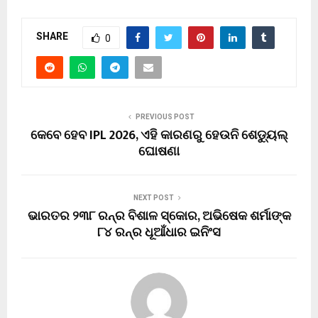
SHARE
0
PREVIOUS POST
କେବେ ହେବ IPL 2026, ଏହି କାରଣରୁ ହେଉନି ଶେଡ୍ୟୁଲ୍
ଘୋଷଣା
NEXT POST
ଭାରତର ୨୩୮ ରନ୍‌ର ବିଶାଳ ସ୍କୋର, ଅଭିଷେକ ଶର୍ମାଙ୍କ
୮୪ ରନ୍‌ର ଧୂଆଁଧାର ଇନିଂସ