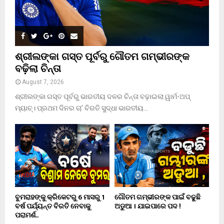
ଶ୍ରୀଲଙ୍କା ଗସ୍ତ ପୂର୍ବରୁ ଗୌତମ ଗମ୍ଭୀରଙ୍କ
ବଢ଼ିଲା ଚିନ୍ତା
August 7, 2026
ଶ୍ରୀଲଙ୍କା ଗସ୍ତ ପୂର୍ବରୁ ଭାରତୀୟ ଦଳର ଚିନ୍ତା ବଢ଼ାଇଲା ୱାର୍ମ-ଅପ୍
ମ୍ୟାଚ୍। ପ୍ରଥମ ଦିନର ଚା’ ବିରତି ସୁଦ୍ଧା ଭାରତୀୟ...
ବୁମରାହଙ୍କୁ କ୍ରିକେଟରୁ 6 ମାସରୁ 1
ଗୌତମ ଗମ୍ଭୀରଙ୍କ ପାଇଁ ବଢୁଛି
ବର୍ଷ ପର୍ଯ୍ୟନ୍ତ ବିରତି ନେବାକୁ
ଅଡୁଆ । ଯାଇପାରେ ପଦ !
ପରାମର୍ଶ..