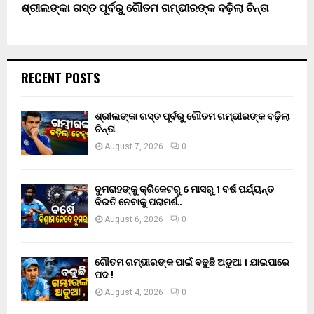
ଶ୍ରୀଲଙ୍କା ଗସ୍ତ ପୂର୍ବରୁ ଗୌତମ ଗମ୍ଭୀରଙ୍କ ବଢ଼ିଲା ଚିନ୍ତା
RECENT POSTS
ଶ୍ରୀଲଙ୍କା ଗସ୍ତ ପୂର୍ବରୁ ଗୌତମ ଗମ୍ଭୀରଙ୍କ ବଢ଼ିଲା
ଚିନ୍ତା
August 7, 2026
0
ବୁମରାହଙ୍କୁ କ୍ରିକେଟରୁ 6 ମାସରୁ 1 ବର୍ଷ ପର୍ଯ୍ୟନ୍ତ
ବିରତି ନେବାକୁ ପରାମର୍ଶ..
August 6, 2026
0
ଗୌତମ ଗମ୍ଭୀରଙ୍କ ପାଇଁ ବଢୁଛି ଅଡୁଆ । ଯାଇପାରେ
ପଦ !
August 4, 2026
0