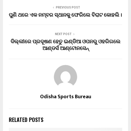
PREVIOUS POST
ପୁଣି ଥରେ ଏକ ନମ୍ବର ସ୍ଥାନକୁ ଫେରିଲେ ବିରାଟ କୋହଲି ।
NEXT POST
ଦିଲ୍ଲୀରେ ପ୍ରଦୂଷଣ ହେତୁ ଇଣ୍ଡିଆ ଓପନରୁ ଓହରିଗଲେ
ଆଣ୍ଡର୍ସ ଆଣ୍ଟୋନସେନ୍
Odisha Sports Bureau
RELATED POSTS