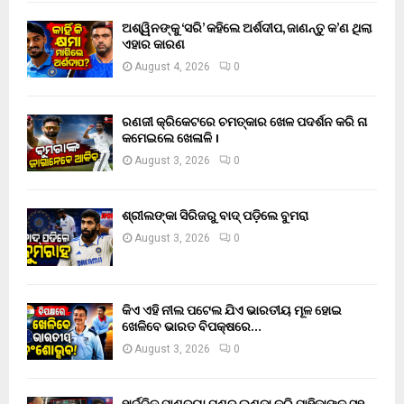
ଅଶ୍ୱିନଙ୍କୁ ‘ସରି’ କହିଲେ ଅର୍ଶଦୀପ, ଜାଣନ୍ତୁ କ’ଣ ଥିଲା
ଏହାର କାରଣ
August 4, 2026
0
ରଣଜୀ କ୍ରିକେଟରେ ଚମତ୍କାର ଖେଳ ପଦର୍ଶନ କରି ନା
କମେଇଲେ ଖେଳାଳି ।
August 3, 2026
0
ଶ୍ରୀଲଙ୍କା ସିରିଜରୁ ବାଦ୍ ପଡ଼ିଲେ ବୁମରା
August 3, 2026
0
କିଏ ଏହି ନୀଲ ପଟେଲ ଯିଏ ଭାରତୀୟ ମୂଳ ହୋଇ
ଖେଳିବେ ଭାରତ ବିପକ୍ଷରେ…
August 3, 2026
0