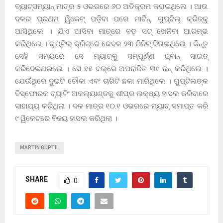
ବ୍ୟାଟ୍ସମ୍ୟାନ୍‌ ମାତ୍ର ୫ ଓଭରରେ ୬୦ ଅତିକ୍ରମ କରାଇଥିଲେ । ଆଉ
ଦଳର ପ୍ରଥମ ୱିକେଟ୍ ପଡ଼ିବା ପରେ ମାର୍ଟିନ୍, ଗୁପ୍ଟିଲ୍‌ କ୍ରିଜ୍‌କୁ
ଆସିଥିଲେ । ଯିଏ ଆସିବା ମାତ୍ରେ ବଡ଼ ସଟ୍‌ ଖେଳିବା ଆରମ୍ଭ
କରିଥିଲେ । ଗୁପ୍ଟିଲ୍‌ କ୍ରିଜ୍‌ରେ କେବଳ ୨୩ ମିନିଟ୍‌ ବିତାଇଥିଲେ । କିନ୍ତୁ
ସେହି ସମୟରେ ସେ ମ୍ୟାଚ୍‌କୁ ସମ୍ପୂର୍ଣ୍ଣ ଓ୍ବାନ୍‌ ସାଇଡ୍‌
କରିଦେଇଥଇଲେ । ସେ ୧୫ ବଲ୍‌ରେ ଅପରାଜିତ ୩୯ ରନ୍‌ କରିଥିଲେ ।
ଯେଉଁଥିରେ ଦୁଇଟି ଚୌକା ଏବଂ ଚାରିଟି ଛକା ମାରିଥିଲେ । ଗୁପ୍ଟିଲଙ୍କ
ବିସ୍ଫୋରକ ବ୍ୟାଟିଂ ଅକଲ୍ୟାଣ୍ଡକୁ ଶୀଘ୍ର ଲକ୍ଷ୍ୟ ହାସଲ କରିବାରେ
ସାହାଯ୍ୟ କରିଥିଲା । ଦଳ ମାତ୍ର ୧୦.୧ ଓଭରରେ ମ୍ୟାଚ୍ ସମାପ୍ତ କରି
୯ ୱିକେଟରେ ବିଜୟ ହାସଲ କରିଥିଲା ।
MARTIN GUPTIL
SHARE
0