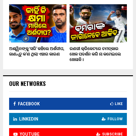
ଅଶ୍ୱିନଙ୍କୁ ‘ସରି’ କହିଲେ ଅର୍ଶଦୀପ,
ରଣଜୀ କ୍ରିକେଟରେ ଚମତ୍କାର
ଜାଣନ୍ତୁ କ’ଣ ଥିଲା ଏହାର କାରଣ
ଖେଳ ପଦର୍ଶନ କରି ନା କମେଇଲେ
ଖେଳାଳି ।
OUR NETWORKS
FACEBOOK
LIKE
LINKEDIN
FOLLOW
YOUTUBE
SUBSCRIBE