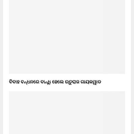
ବିବାହ ବନ୍ଧନରେ ବାନ୍ଧି ହେଲେ ଋତୁରାଜ ଗାୟକୱାଡ