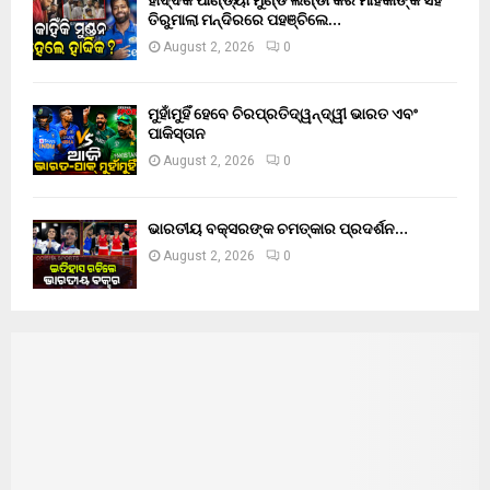
ହାର୍ଦ୍ଦିକ ପାଣ୍ଡ୍ୟା ମୁଣ୍ଡ ଲଣ୍ଡା କରି ମାହିକାଙ୍କ ସହ
ତିରୁମାଲା ମନ୍ଦିରରେ ପହଞ୍ଚିଲେ…
August 2, 2026
0
ମୁହାଁମୁହିଁ ହେବେ ଚିରପ୍ରତିଦ୍ୱନ୍ଦ୍ୱୀ ଭାରତ ଏବଂ
ପାକିସ୍ତାନ
August 2, 2026
0
ଭାରତୀୟ ବକ୍ସରଙ୍କ ଚମତ୍କାର ପ୍ରଦର୍ଶନ…
August 2, 2026
0