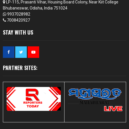
LP-115, Prasanti Vihar, Housing Board Colony, Near Kiit College
Bhubaneswar, Odisha, India 751024
9937028982
7008420927
STAY WITH US
PARTNER SITES: