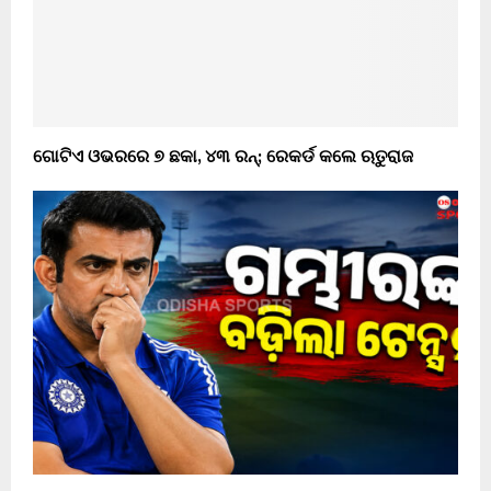
ଗୋଟିଏ ଓଭରରେ ୭ ଛକା, ୪୩ ରନ୍; ରେକର୍ଡ କଲେ ଋତୁରାଜ