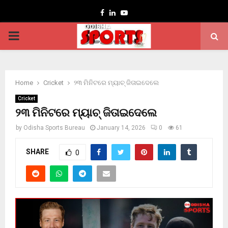
Facebook
Linkedin
Youtube
PRIMARY
MENU
Home
Cricket
୨୩ ମିନିଟରେ ମ୍ୟାଚ୍ ଜିତାଇଦେଲେ
Cricket
୨୩ ମିନିଟରେ ମ୍ୟାଚ୍ ଜିତାଇଦେଲେ
by
Odisha Sports Bureau
January 14, 2026
0
61
SHARE
0