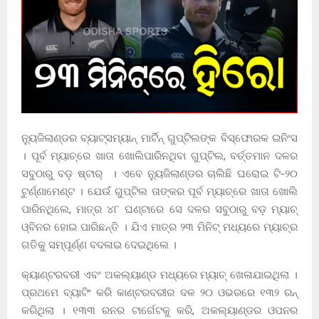
ନ୍ୟୁଜିଲାଣ୍ଡର ବ୍ୟାଟ୍ସମ୍ୟାନ୍ ମାର୍ଟିନ୍ ଗୁପ୍ଟିଲଙ୍କ ବିସ୍ଫୋରକ ଇନିଂସ
। ପୂର୍ବ ମ୍ୟାଚ୍‌ରେ ଖାତା ଖୋଲିପାରିନଥିବା ଗୁପ୍ଟିଲ, ବର୍ତ୍ତମାନ ଦଳର
ସବୁଠାରୁ ବଡ଼ ଷ୍ଟାର୍ । ଏବେ ନ୍ୟୁଜିଲାଣ୍ଡର ଚାଲିଛି ଘରୋଇ ଟି-୨୦
ଟୁର୍ଣ୍ଣାମେଣ୍ଟ । ଯେଉଁ ଗୁପ୍ଟିଲ ତାଙ୍କର ପୂର୍ବ ମ୍ୟାଚ୍‌ରେ ଖାତା ଖୋଲି
ପାରିନଥିଲେ, ମାତ୍ର ୪୮ ଘଣ୍ଟାରେ ସେ ଦଳର ସବୁଠାରୁ ବଡ଼ ମ୍ୟାଚ୍‌
ଓ୍ବିନର ହୋଇ ପାରିଛନ୍ତି । ଯିଏ ମାତ୍ର ୨୩ ମିନିଟ୍ ମଧ୍ୟରେ ମ୍ୟାଚ୍‌ର
ଗତିକୁ ସମ୍ପୂର୍ଣ୍ଣ ବଦଳାଇ ଦେଇଥିଲେ ।
କ୍ୟାଣ୍ଟରବରୀ ଏବଂ ଅକଲ୍ୟାଣ୍ଡ ମଧ୍ୟରେ ମ୍ୟାଚ୍ ଖେଳାଯାଇଥିଲା ।
ପ୍ରଥମେ ବ୍ୟାଟିଂ କରି କାଣ୍ଟରବରୀର ଦଳ ୨୦ ଓଭରରେ ୧୩୨ ରନ୍‌
କରିଥିଲା । ୧୩୩ ରନର ଟାର୍ଗେଟକୁ କରି, ଅକଲ୍ୟାଣ୍ଡର ଓପନର