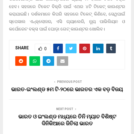
ହେବ। ସହଜରେ ଟିକେଟ ବିକ୍ରି ପାଇଁ ଏଥର ୪ଟି ଟିକେଟ୍‌ କାଉଣ୍ଟର
କରାଯାଇଛି। ଦର୍ଶକମାନେ କିପରି ସହଜରେ ଟିକେଟ୍‌ କିଣିବେ, ସେଥିପାଇଁ
ସ୍ପେସାଲ ଏନ୍‌କ୍ଲୋଜର, ଏସି ଗ୍ୟାଲେରି, ନ୍ୟୁ ପାଭିଲିୟନ ଓ
କର୍ପୋରେଟ ବକ୍ସ ପାଇଁ ଘୋଡ଼ା ଗେଟ୍‌ କାଉଣ୍ଟର ଖୋଲିବ।
SHARE
0
PREVIOUS POST
ଭାରତ-ଇଂଲଣ୍ଡ ୫ମ ଟି-୨୦ରେ ଭାରତର ଏକ ବଡ଼ ବିଜୟ
NEXT POST
ଭାରତ ଓ ଇଂଲଣ୍ଡ ମଧ୍ୟରେ ତିନି ମ୍ୟାଚ ବିଶିଷ୍ଟ
ଦିନିକିଆରେ ଜିତିଲା ଭାରତ