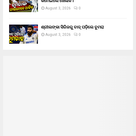
କମେଇଲେ ଖେଳାଳି ।
August 3, 2026
0
ଶ୍ରୀଲଙ୍କା ସିରିଜରୁ ବାଦ୍ ପଡ଼ିଲେ ବୁମରା
August 3, 2026
0