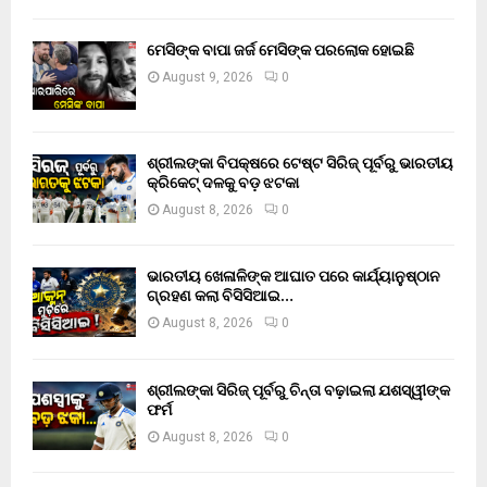
ମେସିଙ୍କ ବାପା ଜର୍ଜ ମେସିଙ୍କ ପରଲୋକ ହୋଇଛି
August 9, 2026
0
ଶ୍ରୀଲଙ୍କା ବିପକ୍ଷରେ ଟେଷ୍ଟ ସିରିଜ୍ ପୂର୍ବରୁ ଭାରତୀୟ
କ୍ରିକେଟ୍ ଦଳକୁ ବଡ଼ ଝଟକା
August 8, 2026
0
ଭାରତୀୟ ଖେଳାଳିଙ୍କ ଆଘାତ ପରେ କାର୍ଯ୍ୟାନୁଷ୍ଠାନ
ଗ୍ରହଣ କଲା ବିସିସିଆଇ…
August 8, 2026
0
ଶ୍ରୀଲଙ୍କା ସିରିଜ୍ ପୂର୍ବରୁ ଚିନ୍ତା ବଢ଼ାଇଲା ଯଶସ୍ୱୀଙ୍କ
ଫର୍ମ
August 8, 2026
0