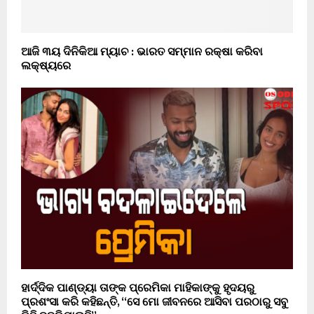
ଆଜି ୩ୟ ଦିନିକିଆ ମ୍ୟାଚ : ଭାରତ ସମ୍ମାନ ରକ୍ଷା କରିବା
ଲକ୍ଷ୍ୟରେ
ହାର୍ଦ୍ଦିକ ପାଣ୍ଡ୍ୟା ତାଙ୍କ ପ୍ରେମିକା ମାହିକାଙ୍କୁ ହୃଦୟରୁ
ପ୍ରଶଂସା କରି କହିଛନ୍ତି, “ସେ ମୋ ଜୀବନରେ ଆସିବା ପରଠାରୁ ସବୁ