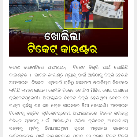
କଟକ: ବାରବାଟିରେ ଅଫଲାଇନ୍ ଟିକେଟ ବିକ୍ରି ପାଇଁ ଖୋଲିଛି
କାଉଣ୍ଟର । ଭାରତ-ଇଂଲଣ୍ଡ ମ୍ୟାଚ୍ ପାଇଁ ଆଜିଠାରୁ ବିକ୍ରି ହେଉଛି
ଅଫଲାଇନ ଟିକେଟ। ଏଥିପାଇଁ ରାତିଠୁ ବାରବାଟୀ ଷ୍ଟାଡିୟମ ନିକଟରେ
ଲାଗିଛି ଲମ୍ବା ଲାଇନ। କେମିତି ଟିକେଟ ଗୋଟିଏ ମିଳିବ, ସେଇ ଆଶାରେ
କ୍ରିକେଟପ୍ରେମୀ। ଅଫଲାଇନ ଟିକେଟ ବିକ୍ରି ହେଉଥିବା ବେଳେ ୧୨
ଘଣ୍ଟା ପୂର୍ବରୁ ଶହ ଶହ ଲୋକ ଲାଇନରେ ଛିଡା ହେଲେଣି। ଅନଲାଇନ
ଟିକେଟରୁ ବଞ୍ଚିତ କ୍ରିକେଟପ୍ରେମୀ ଅଫଲାଇନରେ ଟିକେଟ କରିବାକୁ
ବିଭିନ୍ନ ସ୍ଥାନରୁ ଧାଇଁ ଆସିଛନ୍ତି। ଓଡ଼ିଶା କ୍ରିକେଟ୍‌ ଆସୋସିଏସ୍‌
ପକ୍ଷରୁ ପୂର୍ବରୁ ଦିଆଯାଇଥିବା ସୂଚନା ଅନୁସାରେ ସାଧାରଣ
ଦର୍ଶକମାନଙ୍କ ପାଇଁ କାଉଣ୍ଟରରେ ପ୍ରାୟ ୧୨ ହଜାର ଟିକଟ ବିକ୍ରି