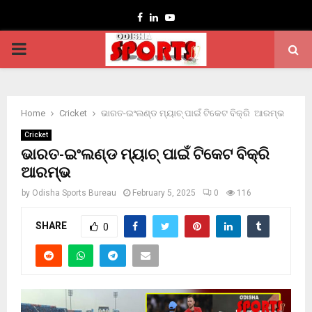
Facebook
Linkedin
Youtube
PRIMARY
MENU
Home
Cricket
ଭାରତ-ଇଂଲଣ୍ଡ ମ୍ୟାଚ୍ ପାଇଁ ଟିକେଟ ବିକ୍ରି ଆରମ୍ଭ
Cricket
ଭାରତ-ଇଂଲଣ୍ଡ ମ୍ୟାଚ୍ ପାଇଁ ଟିକେଟ ବିକ୍ରି
ଆରମ୍ଭ
by
Odisha Sports Bureau
February 5, 2025
0
116
SHARE
0