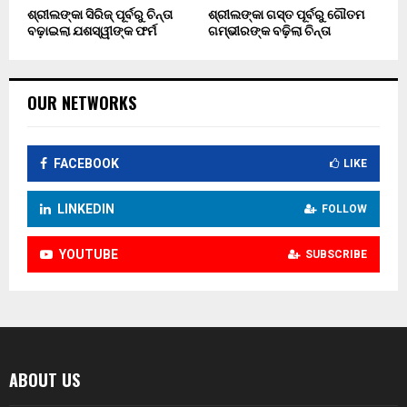
ଶ୍ରୀଲଙ୍କା ସିରିଜ୍ ପୂର୍ବରୁ ଚିନ୍ତା
ଶ୍ରୀଲଙ୍କା ଗସ୍ତ ପୂର୍ବରୁ ଗୌତମ
ବଢ଼ାଇଲା ଯଶସ୍ୱୀଙ୍କ ଫର୍ମ
ଗମ୍ଭୀରଙ୍କ ବଢ଼ିଲା ଚିନ୍ତା
OUR NETWORKS
FACEBOOK
LIKE
LINKEDIN
FOLLOW
YOUTUBE
SUBSCRIBE
ABOUT US