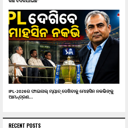
କିଛି ବଦଳିଯାଇଛି”
IPL-2026ର ଫାଇନାଲ୍ ମ୍ୟାଚ୍ ଦେଖିବାକୁ ମୋହସିନ ନକଭିଙ୍କୁ
ଆମନ୍ତ୍ରଣ…
RECENT POSTS