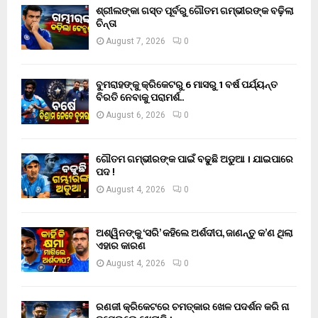
ଶ୍ରୀଲଙ୍କା ଗସ୍ତ ପୂର୍ବରୁ ଗୌତମ ଗମ୍ଭୀରଙ୍କ ବଢ଼ିଲା
ଚିନ୍ତା
August 7, 2026
0
ବୁମରାହଙ୍କୁ କ୍ରିକେଟରୁ 6 ମାସରୁ 1 ବର୍ଷ ପର୍ଯ୍ୟନ୍ତ
ବିରତି ନେବାକୁ ପରାମର୍ଶ..
August 6, 2026
0
ଗୌତମ ଗମ୍ଭୀରଙ୍କ ପାଇଁ ବଢୁଛି ଅଡୁଆ । ଯାଇପାରେ
ପଦ !
August 4, 2026
0
ଅଶ୍ୱିନଙ୍କୁ ‘ସରି’ କହିଲେ ଅର୍ଶଦୀପ, ଜାଣନ୍ତୁ କ’ଣ ଥିଲା
ଏହାର କାରଣ
August 4, 2026
0
ରଣଜୀ କ୍ରିକେଟରେ ଚମତ୍କାର ଖେଳ ପଦର୍ଶନ କରି ନା