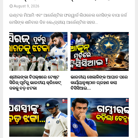
August 9, 2026
ଇଣ୍ଟର ମିଆମି ଏବଂ ଆର୍ଜେଣ୍ଟିନା ଫରୱାର୍ଡ ଲିଓନେଲ ମେସିଙ୍କ ବାପା ଜର୍ଜ
ମେସିଙ୍କ ଶନିବାର ଦିନ କେନ୍ଦ୍ରୀୟ ଆର୍ଜେଣ୍ଟିନା ସହର...
ଶ୍ରୀଲଙ୍କା ବିପକ୍ଷରେ ଟେଷ୍ଟ
ଭାରତୀୟ ଖେଳାଳିଙ୍କ ଆଘାତ ପରେ
ସିରିଜ୍ ପୂର୍ବରୁ ଭାରତୀୟ କ୍ରିକେଟ୍
କାର୍ଯ୍ୟାନୁଷ୍ଠାନ ଗ୍ରହଣ କଲା
ଦଳକୁ ବଡ଼ ଝଟକା
ବିସିସିଆଇ…