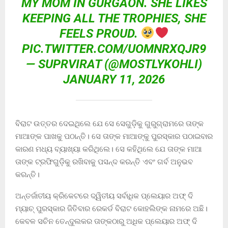
MY MOM IN GURGAON. SHE LIKES
KEEPING ALL THE TROPHIES, SHE
FEELS PROUD.
PIC.TWITTER.COM/UOMNRXQJR9
— SUPRVIRAT (@MOSTLYKOHLI)
JANUARY 11, 2026
ବିରାଟ ଉତ୍ତର ଦେଇଥିଲେ ଯେ ସେ ସେଗୁଡ଼ିକୁ ଗୁରୁଗ୍ରାମରେ ତାଙ୍କ
ମାଆଙ୍କ ପାଖକୁ ପଠାନ୍ତି। ସେ ତାଙ୍କ ମାଆଙ୍କୁ ପୁରସ୍କାର ପଠାଇବାର
କାରଣ ମଧ୍ୟ ବ୍ୟାଖ୍ୟା କରିଥିଲେ। ସେ କହିଥିଲେ ଯେ ତାଙ୍କ ମାଆ
ତାଙ୍କ ଟ୍ରଫିଗୁଡ଼ିକୁ ରଖିବାକୁ ପସନ୍ଦ କରନ୍ତି ଏବଂ ଗର୍ବ ଅନୁଭବ
କରନ୍ତି।
ଅନ୍ତର୍ଜାତୀୟ କ୍ରିକେଟରେ ଦ୍ୱିତୀୟ ସର୍ବାଧିକ ପ୍ଲେୟାର ଅଫ୍ ଦି
ମ୍ୟାଚ୍ ପୁରସ୍କାର ଜିତିବାର ରେକର୍ଡ ବିରାଟ କୋହଲିଙ୍କ ନାମରେ ଅଛି।
କେବଳ ସଚିନ ତେନ୍ଦୁଲକର ତାଙ୍କଠାରୁ ଅଧିକ ପ୍ଲେୟାର ଅଫ୍ ଦି