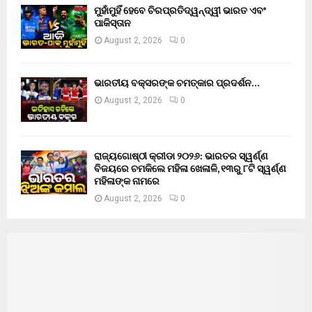
ମୁହାଁମୁହିଁ ହେବେ ଚିରପ୍ରତିଦ୍ୱନ୍ଦ୍ୱୀ ଭାରତ ଏବଂ
ପାକିସ୍ତାନ
August 2, 2026
0
ଭାରତୀୟ ବକ୍ସରଙ୍କ ଚମତ୍କାର ପ୍ରଦର୍ଶନ…
August 2, 2026
0
ରାଜ୍ୟଗୋଷ୍ଠୀ କ୍ରୀଡା ୨୦୨୬: ଭାରତର ସ୍ୱର୍ଣ୍ଣ
ବିଜୟରେ ଚମକିଲେ ମହିଳା ଖେଳାଳି, ୧୩ରୁ ୮ଟି ସ୍ୱର୍ଣ୍ଣ
ମହିଳାଙ୍କ ନାମରେ
August 2, 2026
0