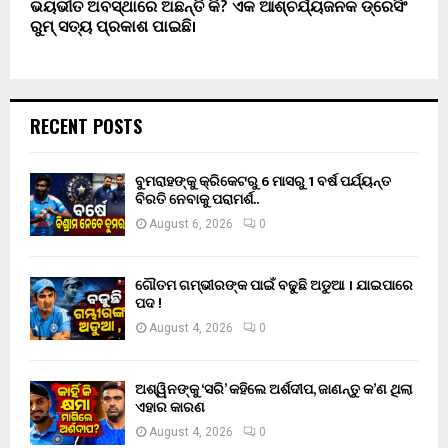
ଭୟଭୀତ ଅବସ୍ଥାରେ ଅଛନ୍ତି କି? ଏକ ଆଶ୍ଚର୍ଯ୍ୟଜନକ ଡ୍ରେସିଂ
ରୁମ୍ ସତ୍ୟ ପ୍ରକାଶ ପାଇଛି।
RECENT POSTS
ବୁମରାହଙ୍କୁ କ୍ରିକେଟରୁ 6 ମାସରୁ 1 ବର୍ଷ ପର୍ଯ୍ୟନ୍ତ
ବିରତି ନେବାକୁ ପରାମର୍ଶ..
August 6, 2026
0
ଗୌତମ ଗମ୍ଭୀରଙ୍କ ପାଇଁ ବଢୁଛି ଅଡୁଆ । ଯାଇପାରେ
ପଦ !
August 4, 2026
0
ଅଶ୍ୱିନଙ୍କୁ ‘ସରି’ କହିଲେ ଅର୍ଶଦୀପ, ଜାଣନ୍ତୁ କ’ଣ ଥିଲା
ଏହାର କାରଣ
August 4, 2026
0