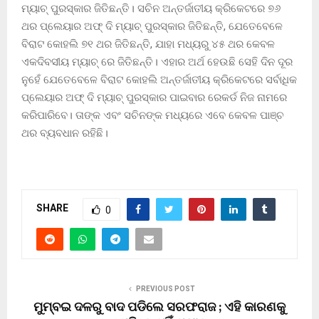
ମ୍ୟାଚ୍ ପୁରସ୍କାର ଜିତିଛନ୍ତି। ସଚିନ ଅନ୍ତର୍ଜାତୀୟ କ୍ରିକେଟରେ ୭୬
ଥର ପ୍ଲେୟାର ଅଫ୍ ଦି ମ୍ୟାଚ୍ ପୁରସ୍କାର ଜିତିଛନ୍ତି, ଯେତେବେଳେ
ବିରାଟ କୋହଲି ୭୧ ଥର ଜିତିଛନ୍ତି, ଯାହା ମଧ୍ୟରୁ ୪୫ ଥର କେବଳ
ଏକଦିବସୀୟ ମ୍ୟାଚ୍ ରେ ଜିତିଛନ୍ତି। ଏହାର ଅର୍ଥ ହେଉଛି ସେହି ଦିନ ଦୂର
ନୁହେଁ ଯେତେବେଳେ ବିରାଟ କୋହଲି ଅନ୍ତର୍ଜାତୀୟ କ୍ରିକେଟରେ ସର୍ବାଧିକ
ପ୍ଲେୟାର ଅଫ୍ ଦି ମ୍ୟାଚ୍ ପୁରସ୍କାର ପାଇବାର ରେକର୍ଡ ନିଜ ନାମରେ
କରିପାରିବେ। ତାଙ୍କ ଏବଂ ସଚିନଙ୍କ ମଧ୍ୟରେ ଏବେ କେବଳ ପାଞ୍ଚ
ଥର ବ୍ୟବଧାନ ରହିଛି।
SHARE
0
PREVIOUS POST
ମୁମ୍ବଇ ଦଳରୁ ବାଦ ପଡିଲେ ସରଫରାଜ ; ଏହି କାରଣକୁ