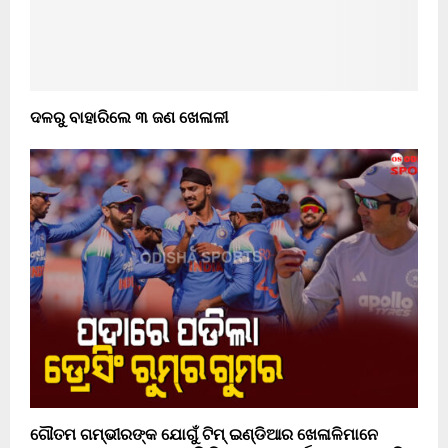
ଦଳରୁ ବାହାରିଲେ ୩ ଜଣ ଖେଳାଳୀ
ଗୌତମ ଗମ୍ଭୀରଙ୍କ ଯୋଗୁଁ ଟିମ୍ ଇଣ୍ଡିଆର ଖେଳାଳିମାନେ