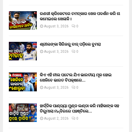
ରଣଜୀ କ୍ରିକେଟରେ ଚମତ୍କାର ଖେଳ ପଦର୍ଶନ କରି ନା
କମେଇଲେ ଖେଳାଳି ।
August 3, 2026
0
ଶ୍ରୀଲଙ୍କା ସିରିଜରୁ ବାଦ୍ ପଡ଼ିଲେ ବୁମରା
August 3, 2026
0
କିଏ ଏହି ନୀଲ ପଟେଲ ଯିଏ ଭାରତୀୟ ମୂଳ ହୋଇ
ଖେଳିବେ ଭାରତ ବିପକ୍ଷରେ…
August 3, 2026
0
ହାର୍ଦ୍ଦିକ ପାଣ୍ଡ୍ୟା ମୁଣ୍ଡ ଲଣ୍ଡା କରି ମାହିକାଙ୍କ ସହ
ତିରୁମାଲା ମନ୍ଦିରରେ ପହଞ୍ଚିଲେ…
August 2, 2026
0