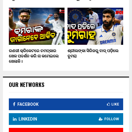
ରଣଜୀ କ୍ରିକେଟରେ ଚମତ୍କାର
ଶ୍ରୀଲଙ୍କା ସିରିଜରୁ ବାଦ୍ ପଡ଼ିଲେ
ଖେଳ ପଦର୍ଶନ କରି ନା କମେଇଲେ
ବୁମରା
ଖେଳାଳି ।
OUR NETWORKS
FACEBOOK
LIKE
LINKEDIN
FOLLOW