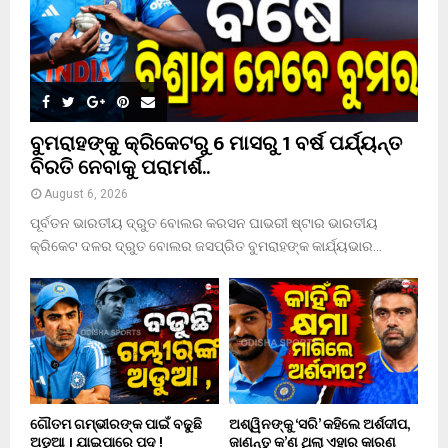
H
ବୁମରାହଙ୍କୁ କ୍ରିକେଟରୁ 6 ମାସରୁ 1 ବର୍ଷ ପର୍ଯ୍ୟନ୍ତ
ବିରତି ନେବାକୁ ପରାମର୍ଶ..
August 6, 2026
ପୂର୍ବତନ ଭାରତୀୟ ଦ୍ରୁତ ବୋଲର କରସନ ଘାଭରୀ ଷ୍ଟାର ଭାରତୀୟ
କ୍ରିକେଟ ଦଳର ଦ୍ରୁତ ବୋଲର ଜସପ୍ରିତ ବୁମରାହଙ୍କ କାର୍ଯ୍ୟଭାର...
ଗୌତମ ଗମ୍ଭୀରଙ୍କ ପାଇଁ ବଢୁଛି
ଅଶ୍ୱିନଙ୍କୁ ‘ସରି’ କହିଲେ ଅର୍ଶଦୀପ,
ଅଡୁଆ । ଯାଇପାରେ ପଦ !
ଜାଣନ୍ତୁ କ’ଣ ଥିଲା ଏହାର କାରଣ