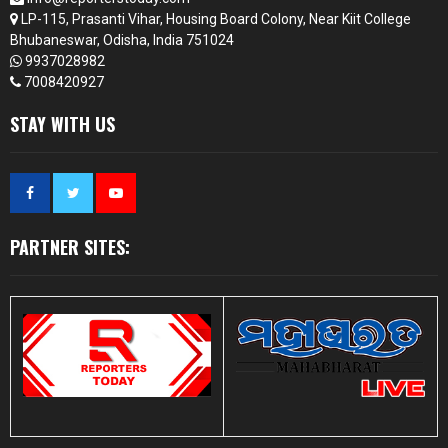
LP-115, Prasanti Vihar, Housing Board Colony, Near Kiit College
Bhubaneswar, Odisha, India 751024
9937028982
7008420927
STAY WITH US
PARTNER SITES: