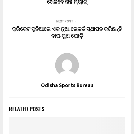
ଖେଳିବେ ନାହିଁ ମ୍ୟାଚ୍
NEXT POST
କ୍ରିକେଟ ଦୂନିଆରେ ଏକ ନୂଆ ରେକର୍ଡ ସ୍ଥାପନ କରିଛନ୍ତି
ବାପ-ପୁଅ ଯୋଡ଼ି
Odisha Sports Bureau
RELATED POSTS