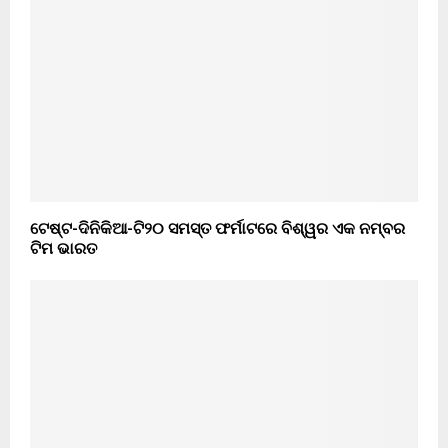
ଟେଷ୍ଟ-ଦିନିକିଆ-ଟି୨୦ ସମସ୍ତ ଫର୍ମାଟରେ ବିଶ୍ୱର ଏକ ନମ୍ବର
ଟିମ ଭାରତ