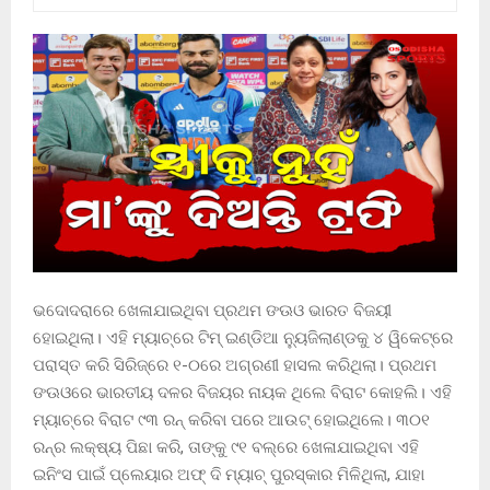
ଭଦୋଦରାରେ ଖେଳାଯାଇଥିବା ପ୍ରଥମ ଙଊଓ ଭାରତ ବିଜୟୀ
ହୋଇଥିଲା। ଏହି ମ୍ୟାଚ୍‌ରେ ଟିମ୍ ଇଣ୍ଡିଆ ନ୍ୟୁଜିଲାଣ୍ଡକୁ ୪ ୱିକେଟ୍‌ରେ
ପରାସ୍ତ କରି ସିରିଜ୍‌ରେ ୧-୦ରେ ଅଗ୍ରଣୀ ହାସଲ କରିଥିଲା। ପ୍ରଥମ
ଙଊଓରେ ଭାରତୀୟ ଦଳର ବିଜୟର ନାୟକ ଥିଲେ ବିରାଟ କୋହଲି। ଏହି
ମ୍ୟାଚ୍‌ରେ ବିରାଟ ୯୩ ରନ୍ କରିବା ପରେ ଆଉଟ୍ ହୋଇଥିଲେ। ୩୦୧
ରନ୍‌ର ଲକ୍ଷ୍ୟ ପିଛା କରି, ତାଙ୍କୁ ୯୧ ବଲ୍‌ରେ ଖେଳାଯାଇଥିବା ଏହି
ଇନିଂସ ପାଇଁ ପ୍ଲେୟାର ଅଫ୍ ଦି ମ୍ୟାଚ୍ ପୁରସ୍କାର ମିଳିଥିଲା, ଯାହା