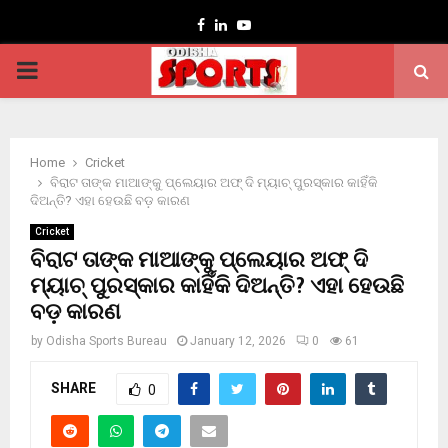
Facebook
Linkedin
Youtube
PRIMARY
MENU
Home
Cricket
ବିରାଟ ତାଙ୍କ ମାଆଙ୍କୁ ପ୍ଲେୟାର ଅଫ୍ ଦି ମ୍ୟାଚ୍ ପୁରସ୍କାର କାହିଁକି
ଦିଅନ୍ତି? ଏହା ହେଉଛି ବଡ଼ କାରଣ
Cricket
ବିରାଟ ତାଙ୍କ ମାଆଙ୍କୁ ପ୍ଲେୟାର ଅଫ୍ ଦି
ମ୍ୟାଚ୍ ପୁରସ୍କାର କାହିଁକି ଦିଅନ୍ତି? ଏହା ହେଉଛି
ବଡ଼ କାରଣ
by
Odisha Sports Bureau
January 12, 2026
0
61
SHARE
0