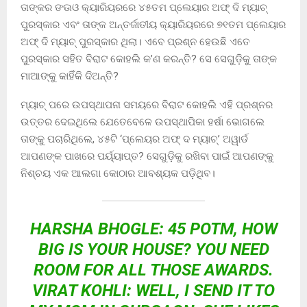
ତାଙ୍କର ଙଊଓ କ୍ୟାରିୟରରେ ୪୫ତମ ପ୍ଲେୟାର ଅଫ୍ ଦି ମ୍ୟାଚ୍
ପୁରସ୍କାର ଏବଂ ତାଙ୍କ ଅନ୍ତର୍ଜାତୀୟ କ୍ୟାରିୟରରେ ୭୧ତମ ପ୍ଲେୟାର
ଅଫ୍ ଦି ମ୍ୟାଚ୍ ପୁରସ୍କାର ଥିଲା। ଏବେ ପ୍ରଶ୍ନ ହେଉଛି ଏତେ
ପୁରସ୍କାର ସହିତ ବିରାଟ କୋହଲି କ’ଣ କରନ୍ତି? ସେ ସେଗୁଡ଼ିକୁ ତାଙ୍କ
ମାଆଙ୍କୁ କାହିଁକି ଦିଅନ୍ତି?
ମ୍ୟାଚ୍ ପରେ ଉପସ୍ଥାପନା ସମୟରେ ବିରାଟ କୋହଲି ଏହି ପ୍ରଶ୍ନର
ଉତ୍ତର ଦେଇଥିଲେ ଯେତେବେଳେ ଉପସ୍ଥାପିକା ହର୍ଷା ଭୋଗଲେ
ତାଙ୍କୁ ପଚାରିଥିଲେ, ୪୫ଟି ‘ପ୍ଲେୟର ଅଫ୍ ଦ ମ୍ୟାଚ୍’ ଅୱାର୍ଡ
ଆପଣଙ୍କ ପାଖରେ ପର୍ୟ୍ୟାପ୍ତ? ସେଗୁଡ଼ିକୁ ରଖିବା ପାଇଁ ଆପଣଙ୍କୁ
ନିଶ୍ଚୟ ଏକ ଆଲଗା କୋଠାର ଆବଶ୍ୟକ ପଡ଼ିଥିବ।
HARSHA BHOGLE: 45 POTM, HOW
BIG IS YOUR HOUSE? YOU NEED
ROOM FOR ALL THOSE AWARDS.
VIRAT KOHLI: WELL, I SEND IT TO