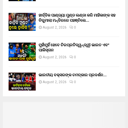
ହାର୍ଦ୍ଦିକ ପାଣ୍ଡ୍ୟା ମୁଣ୍ଡ ଲଣ୍ଡା କରି ମାହିକାଙ୍କ ସହ
ତିରୁମାଲା ମନ୍ଦିରରେ ପହଞ୍ଚିଲେ…
August 2, 2026
0
ମୁହାଁମୁହିଁ ହେବେ ଚିରପ୍ରତିଦ୍ୱନ୍ଦ୍ୱୀ ଭାରତ ଏବଂ
ପାକିସ୍ତାନ
August 2, 2026
0
ଭାରତୀୟ ବକ୍ସରଙ୍କ ଚମତ୍କାର ପ୍ରଦର୍ଶନ…
August 2, 2026
0