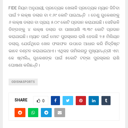
FIDE ନିୟମ ଅନୁଯାୟୀ, ପ୍ରତ୍ୟେକ ଖେଳାଳି ପ୍ରତ୍ୟେକ ମ୍ୟାଚ ଜିତିବା
ପାଇଁ ୨ ଲକ୍ଷ ଡଲାର ବା ୧.୬୯ କୋଟି ପାଇଥାନ୍ତି । ତେଣୁ ଗୁକେଶଙ୍କୁ
୬ ଲକ୍ଷ ଡଲାର ବା ପ୍ରାୟ ୫.୦୯ କୋଟି ପ୍ରଦାନ କରାଯାଇଛି। ସେହିଭଳି
ଡିଙ୍ଗଙ୍କୁ ୪ ଲକ୍ଷ ଡଲାର ବା ପାଖାପାଖି ୩.୩୯ କୋଟି ପ୍ରଦାନ
କରାଯାଇଛି। ମ୍ୟାଚ ପାଇଁ ମୋଟ ପୁରସ୍କାର ରାଶି ହେଉଛି ୨.୫ ମିଲିୟନ
ଡଲାର୍‌, ଯେଉଁଥିରେ ଖେଳ ଫଳାଫଳ ଉପରେ ଆଧାର କରି ର୍ନିଦ୍ଦିଷ୍ଟ
ଭାବେ ବଣ୍ଟନ କରାଯାଇଥାଏ। ଏଥିସହ ତାମିଲନାଡୁ ମୁଖ୍ୟମନ୍ତ୍ରୀ ଏମ.
କେ ଷ୍ଟାଲିନ୍‌ ଗୁକେଶଙ୍କ ପାଇଁ ୫କୋଟି ଟଙ୍କା ପୁରସ୍କାର ରାଶି
ଘୋଷଣା କରିଛନ୍ତି।
ODISHASPORTS
SHARE
0