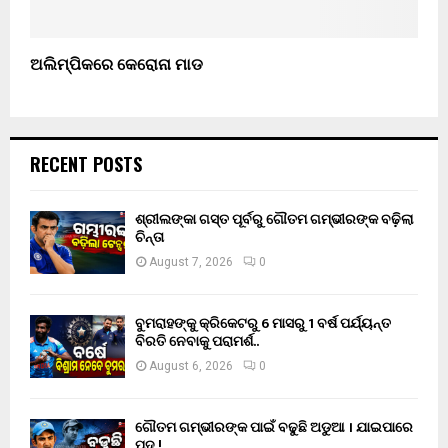
ଅଲିମ୍ପିକରେ କେରୋନା ମାଡ
RECENT POSTS
ଶ୍ରୀଲଙ୍କା ଗସ୍ତ ପୂର୍ବରୁ ଗୌତମ ଗମ୍ଭୀରଙ୍କ ବଢ଼ିଲା
ଚିନ୍ତା
August 7, 2026
0
ବୁମରାହଙ୍କୁ କ୍ରିକେଟରୁ 6 ମାସରୁ 1 ବର୍ଷ ପର୍ଯ୍ୟନ୍ତ
ବିରତି ନେବାକୁ ପରାମର୍ଶ..
August 6, 2026
0
ଗୌତମ ଗମ୍ଭୀରଙ୍କ ପାଇଁ ବଢୁଛି ଅଡୁଆ । ଯାଇପାରେ
ପଦ !