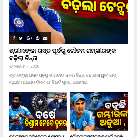
C
H
ଶ୍ରୀଲଙ୍କା ଗସ୍ତ ପୂର୍ବରୁ ଗୌତମ ଗମ୍ଭୀରଙ୍କ
ବଢ଼ିଲା ଚିନ୍ତା
August 7, 2026
ଶ୍ରୀଲଙ୍କା ଗସ୍ତ ପୂର୍ବରୁ ଭାରତୀୟ ଦଳର ଚିନ୍ତା ବଢ଼ାଇଲା ୱାର୍ମ-ଅପ୍
ମ୍ୟାଚ୍। ପ୍ରଥମ ଦିନର ଚା’ ବିରତି ସୁଦ୍ଧା ଭାରତୀୟ...
ବୁମରାହଙ୍କୁ କ୍ରିକେଟରୁ 6 ମାସରୁ 1
ଗୌତମ ଗମ୍ଭୀରଙ୍କ ପାଇଁ ବଢୁଛି