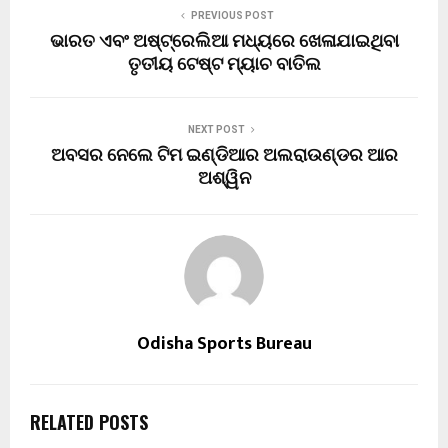
PREVIOUS POST
ଭାରତ ଏବଂ ଅଷ୍ଟ୍ରେଲିଆ ମଧ୍ୟରେ ଖେଳାଯାଇଥିବା
ତୃତୀୟ ଟେଷ୍ଟ ମ୍ୟାଚ ବାତିଲ
NEXT POST
ଅବସର ନେଲେ ଟିମ ଇଣ୍ଡିଆର ଅଲରାଉଣ୍ଡର ଆର
ଅଶ୍ୱିନ
Odisha Sports Bureau
RELATED POSTS