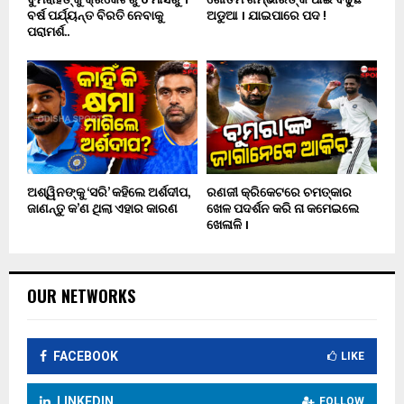
ବର୍ଷ ପର୍ଯ୍ୟନ୍ତ ବିରତି ନେବାକୁ
ଅଡୁଆ । ଯାଇପାରେ ପଦ !
ପରାମର୍ଶ..
ଅଶ୍ୱିନଙ୍କୁ ‘ସରି’ କହିଲେ ଅର୍ଶଦୀପ,
ରଣଜୀ କ୍ରିକେଟରେ ଚମତ୍କାର
ଜାଣନ୍ତୁ କ’ଣ ଥିଲା ଏହାର କାରଣ
ଖେଳ ପଦର୍ଶନ କରି ନା କମେଇଲେ
ଖେଳାଳି ।
OUR NETWORKS
FACEBOOK
LIKE
LINKEDIN
FOLLOW