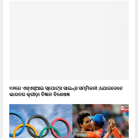
୧୬ରେ ଏସ୍ଏସ୍ଆଇ ସ୍ପୋଟ୍ସ ସାଇନ୍ସ ସମ୍ମିଳନୀ ;ଯୋଗଦେବେ
ଭାରତର କ୍ରୀଡ଼ା ବିଜ୍ଞାନ ବିଶେଷଜ୍ଞ