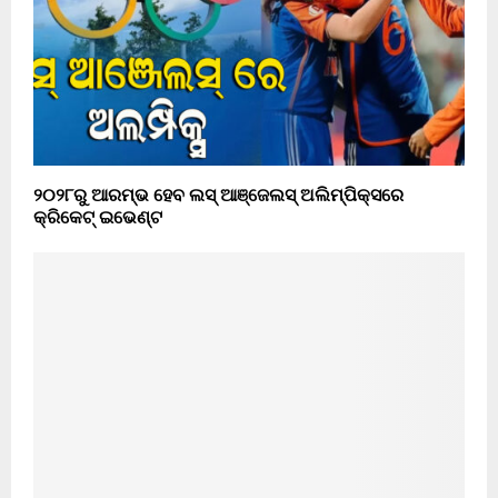
୨୦୨୮ରୁ ଆରମ୍ଭ ହେବ ଲସ୍ ଆଞ୍ଜେଲସ୍ ଅଲିମ୍ପିକ୍ସରେ
କ୍ରିକେଟ୍ ଇଭେଣ୍ଟ