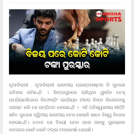
ନୂଆଦିଲ୍ଲୀ : ନୂଆଦିଲ୍ଲୀ ଭାରତୀୟ ଗ୍ରାଣ୍ଡମାଷ୍ଟର ଡି ଗୁକେଶ
ଇତିହାସ ରଚିଛନ୍ତି । ସିଙ୍ଗାପୁରରେ ଚାଲିଥିବା ୱାର୍ଲଡ ଚେସ୍
ଚାମ୍ପିୟନଶିପରେ ଡିଫେଣ୍ଡିଂ ଚାମ୍ପିୟନ ଚୀନର ଡିଙ୍ଗ ଲିରେନଙ୍କୁ
ପରାସ୍ତ କରି ସେ ଚାମ୍ପିଅନ ହୋଇଛନ୍ତି । ଏହି ଅବିଶ୍ୱସନୀୟ କୀର୍ତ୍ତି
ସହିତ ଗୁକେଶ ଦ୍ୱିତୀୟ ଭାରତୀୟ ଚେସ ଖେଳାଳି ଭାବେ ବିଶ୍ୱ ବିଜେତା
ହୋଇଛନ୍ତି। ତେବେ ସେ ବିଜୟୀ ହେବା ପରେ ତାଙ୍କୁ ପୁରସ୍କାର
ବାବଦରେ କୋଟି କୋଟି ଟଙ୍କା ଟଙ୍କାବର୍ଷା ହୋଇଛି।