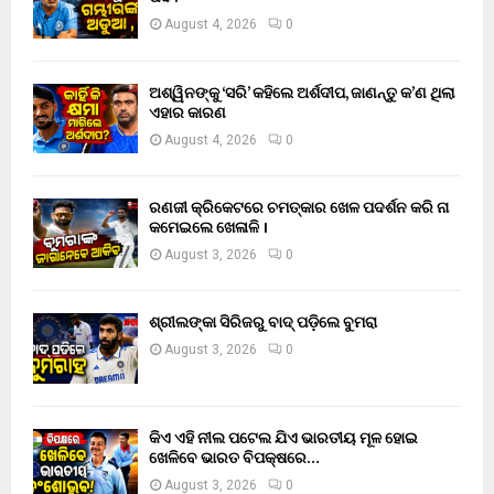
August 4, 2026
0
ଅଶ୍ୱିନଙ୍କୁ ‘ସରି’ କହିଲେ ଅର୍ଶଦୀପ, ଜାଣନ୍ତୁ କ’ଣ ଥିଲା
ଏହାର କାରଣ
August 4, 2026
0
ରଣଜୀ କ୍ରିକେଟରେ ଚମତ୍କାର ଖେଳ ପଦର୍ଶନ କରି ନା
କମେଇଲେ ଖେଳାଳି ।
August 3, 2026
0
ଶ୍ରୀଲଙ୍କା ସିରିଜରୁ ବାଦ୍ ପଡ଼ିଲେ ବୁମରା
August 3, 2026
0
କିଏ ଏହି ନୀଲ ପଟେଲ ଯିଏ ଭାରତୀୟ ମୂଳ ହୋଇ
ଖେଳିବେ ଭାରତ ବିପକ୍ଷରେ…
August 3, 2026
0