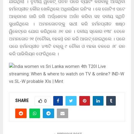
ଯାଇଥିଲା । ତୃତୀୟ ୱିକେଟ୍‌ ପତନ ପରେ ବ୍ୟାଟିଂ କରିବାକୁ ଆସିଥିବା
ହର୍ମନପ୍ରୀତ କୌର ଖେଳିଥିଲେ ଅଧିନାୟିକା ଇନିଂସ । ସେ ଗୋଟିଏ ପଟେ
ଆକ୍ରମଣ ଜାରି ରଖି ଅର୍ଦ୍ଧଶତକ ଅର୍ଜନ କରିବା ସହ ଦଳୀୟ ସ୍ଥିତି
ସୁଧାରିଥିଲେ । ଅମନଜୋତଙ୍କୁ ସାଥୀ କରି ହର୍ମନପ୍ରୀତ ଷଷ୍ଠ
ୱିକେଟ୍‌ରେ ଯୋଗ କରିଥିଲେ ୬୧ ରନ । ଦଳୀୟ ସ୍କୋର ୧୩୮ ବେଳେ
ଅମନଜୋତ ୨୧ (୧ଚୌକା, ୧ଛକା) ରନ କରି ଆଉଟ୍ ହୋଇଥିଲେ । ପରେ
ପରେ ହର୍ମନପ୍ରୀତ ୪୩ଟି ବଲ୍‌ରୁ ୯ ଚୌକା ଓ ୧ଛକା ବଳରେ ୬୮ ରନ
କରି ପାଭିଲିୟନ ଫେରିଥିଲେ ।
SHARE
0