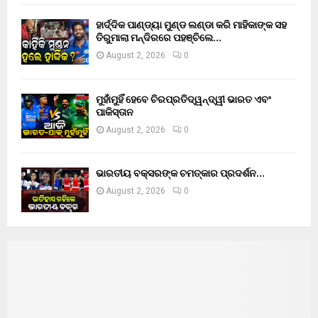
ହାର୍ଦ୍ଦିକ ପାଣ୍ଡ୍ୟା ମୁଣ୍ଡ ଲଣ୍ଡା କରି ମାହିକାଙ୍କ ସହ
ତିରୁମାଲା ମନ୍ଦିରରେ ପହଞ୍ଚିଲେ…
August 2, 2026
0
ମୁହାଁମୁହିଁ ହେବେ ଚିରପ୍ରତିଦ୍ୱନ୍ଦ୍ୱୀ ଭାରତ ଏବଂ
ପାକିସ୍ତାନ
August 2, 2026
0
ଭାରତୀୟ ବକ୍ସରଙ୍କ ଚମତ୍କାର ପ୍ରଦର୍ଶନ…
August 2, 2026
0