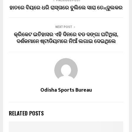
PREVIOUS POST
ହାତରେ ବିୟରେ ଧରି ରାସ୍ତାରେ ବୁଲିଲେ ସାରା ତେନ୍ଦୁଲକର
NEXT POST
କ୍ରିକେଟ ଇତିହାସର ଏହି ଦିନରେ ବଡ ଦଙ୍ଗା ଘଟିଥିଲା,
ଦର୍ଶକମାନେ ଷ୍ଟାଡିୟମରେ ନିଆଁ ଲଗାଇ ଦେଇଥିଲେ
Odisha Sports Bureau
RELATED POSTS