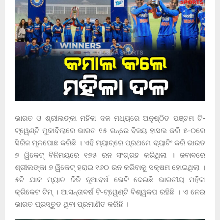
ଭାରତ ଓ ଶ୍ରୀଲଙ୍କା ମହିଳା ଦଳ ମଧ୍ୟରେ ଅନୁଷ୍ଠିତ ପଞ୍ଚମ ଟି-
ଟ୍ୱେଣ୍ଟି ମୁକାବିଲାରେ ଭାରତ ୧୫ ରନ୍‌ରେ ବିଜୟ ହାସଲ କରି ୫-୦ରେ
ସିରିଜ ମୂଳପୋଛ କରିଛି । ଏହି ମ୍ୟାଚ୍‌ରେ ପ୍ରଥମେ ବ୍ୟାଟିଂ କରି ଭାରତ
୭ ୱିକେଟ୍ ବିନିମୟରେ ୧୭୫ ରନ ସଂଗ୍ରହ କରିଥିଲା । ଜବାବରେ
ଶ୍ରୀଲଙ୍କା ୭ ୱିକେଟ୍ ହରାଇ ୧୬୦ ରନ କରିବାକୁ ସକ୍ଷମ ହୋଇଥିଲା ।
୫ଟି ଯାକ ମ୍ୟାଚ ଜିତି ନୂଆବର୍ଷ ଭେଟି ଦେଇଛି ଭାରତୀୟ ମହିଳା
କ୍ରିକେଟ ଟିମ୍ । ଆସନ୍ତାବର୍ଷ ଟି-ଟ୍ୱେଣ୍ଟି ବିଶ୍ୱକପ ରହିଛି । ଏ ନେଇ
ଭାରତ ପ୍ରସ୍ତୁତ ଥିବା ପ୍ରମାଣିତ କରିଛି ।