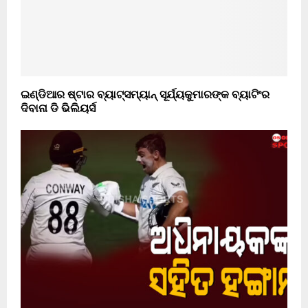
ଇଣ୍ଡିଆର ଷ୍ଟାର ବ୍ୟାଟ୍ସମ୍ୟାନ୍ ସୂର୍ଯ୍ୟକୁମାରଙ୍କ ବ୍ୟାଟିଂର
ଦିବାନା ଡି ଭିଲିୟର୍ସ