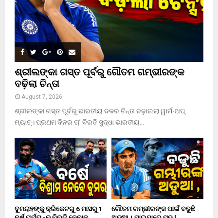
H
ଶ୍ରୀଲଙ୍କା ଗସ୍ତ ପୂର୍ବରୁ ଗୌତମ ଗମ୍ଭୀରଙ୍କ
ବଢ଼ିଲା ଚିନ୍ତା
August 7, 2026
ଶ୍ରୀଲଙ୍କା ଗସ୍ତ ପୂର୍ବରୁ ଭାରତୀୟ ଦଳର ଚିନ୍ତା ବଢ଼ାଇଲା ୱାର୍ମ-ଅପ୍
ମ୍ୟାଚ୍। ପ୍ରଥମ ଦିନର ଚା’ ବିରତି ସୁଦ୍ଧା ଭାରତୀୟ...
ବୁମରାହଙ୍କୁ କ୍ରିକେଟରୁ 6 ମାସରୁ 1
ଗୌତମ ଗମ୍ଭୀରଙ୍କ ପାଇଁ ବଢୁଛି
ବର୍ଷ ପର୍ଯ୍ୟନ୍ତ ବିରତି ନେବାକୁ
ଅଡୁଆ । ଯାଇପାରେ ପଦ !