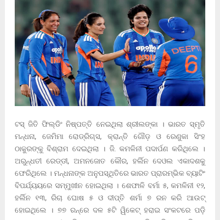
ଟସ୍ ଜିତି ଫିଲ୍ଡିଂ ନିଷ୍ପତ୍ତି ନେଇଥିଲା ଶ୍ରୀଲଙ୍କା । ଭାରତ ସ୍ମୃତି
ମନ୍ଧନା, ଜେମିମା ରୋଡ୍ରିଗ୍ସ, କ୍ରାନ୍ତି ଗୌଡ଼ ଓ ରେଣୁକା ସିଂହ
ଠାକୁରଙ୍କୁ ବିଶ୍ରାମ ଦେଇଥିଲା । ଜି. କମଳିନୀ ପଦାର୍ପଣ କରିଥିଲେ ।
ଅରୁନ୍ଧତୀ ରେଡ୍ଡୀ, ଅମନଜୋତ କୌର, ହର୍ଲିନ ଦେଓଲ ଏକାଦଶକୁ
ଫେରିଥିଲେ । ମନ୍ଧନାଙ୍କ ଅନୁପସ୍ଥିତିରେ ଭାରତ ପ୍ରାରମ୍ଭିକ ବ୍ୟାଟିଂ
ବିପର୍ଯ୍ୟୟରେ ସମ୍ମୁଖୀନ ହୋଇଥିଲା । ଶେଫାଳି ବର୍ମା ୫, କମଳିନୀ ୧୨,
ହର୍ଲିନ ୧୩, ରିଚା ଘୋଷ ୫ ଓ ଦୀପ୍ତି ଶର୍ମା ୭ ରନ କରି ଆଉଟ୍
ହୋଇଥିଲେ । ୭୭ ରନ୍‌ରେ ଦଳ ୫ଟି ୱିକେଟ୍ ହରାଇ ସଂକଟରେ ପଡ଼ି