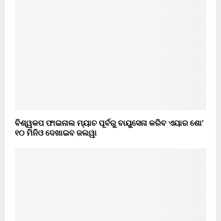
ବିଶ୍ୱକପ ଫାଇନାଲ ମ୍ୟାଚ ପୂର୍ବରୁ ବାୟୁସେନା କରିବ ଏୟାର ଶୋ’
୧୦ ମିନିଓ ଦେଖାଇବ ଜଲୱା