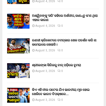
August 4, 2026
0
ଅଶ୍ୱିନଙ୍କୁ ‘ସରି’ କହିଲେ ଅର୍ଶଦୀପ, ଜାଣନ୍ତୁ କ’ଣ ଥିଲା
ଏହାର କାରଣ
August 4, 2026
0
ରଣଜୀ କ୍ରିକେଟରେ ଚମତ୍କାର ଖେଳ ପଦର୍ଶନ କରି ନା
କମେଇଲେ ଖେଳାଳି ।
August 3, 2026
0
ଶ୍ରୀଲଙ୍କା ସିରିଜରୁ ବାଦ୍ ପଡ଼ିଲେ ବୁମରା
August 3, 2026
0
କିଏ ଏହି ନୀଲ ପଟେଲ ଯିଏ ଭାରତୀୟ ମୂଳ ହୋଇ
ଖେଳିବେ ଭାରତ ବିପକ୍ଷରେ…
August 3, 2026
0