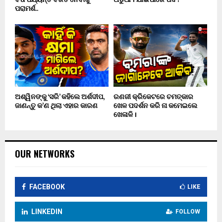
ପରାମର୍ଶ..
ଅଶ୍ୱିନଙ୍କୁ ‘ସରି’ କହିଲେ ଅର୍ଶଦୀପ,
ରଣଜୀ କ୍ରିକେଟରେ ଚମତ୍କାର
ଜାଣନ୍ତୁ କ’ଣ ଥିଲା ଏହାର କାରଣ
ଖେଳ ପଦର୍ଶନ କରି ନା କମେଇଲେ
ଖେଳାଳି ।
OUR NETWORKS
FACEBOOK
LIKE
LINKEDIN
FOLLOW