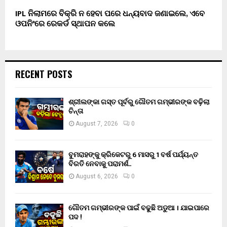
IPL ନିଲାମରେ ବିକ୍ରି ନ ହେବା ପରେ ଧନ୍ୟବାଦ ଜଣାଇଲେ, ଏବେ
ଓପନିଂରେ ରେକର୍ଡ ସ୍ଥାପନ କଲେ
RECENT POSTS
ଶ୍ରୀଲଙ୍କା ଗସ୍ତ ପୂର୍ବରୁ ଗୌତମ ଗମ୍ଭୀରଙ୍କ ବଢ଼ିଲା
ଚିନ୍ତା
August 7, 2026
0
ବୁମରାହଙ୍କୁ କ୍ରିକେଟରୁ 6 ମାସରୁ 1 ବର୍ଷ ପର୍ଯ୍ୟନ୍ତ
ବିରତି ନେବାକୁ ପରାମର୍ଶ..
August 6, 2026
0
ଗୌତମ ଗମ୍ଭୀରଙ୍କ ପାଇଁ ବଢୁଛି ଅଡୁଆ । ଯାଇପାରେ
ପଦ !