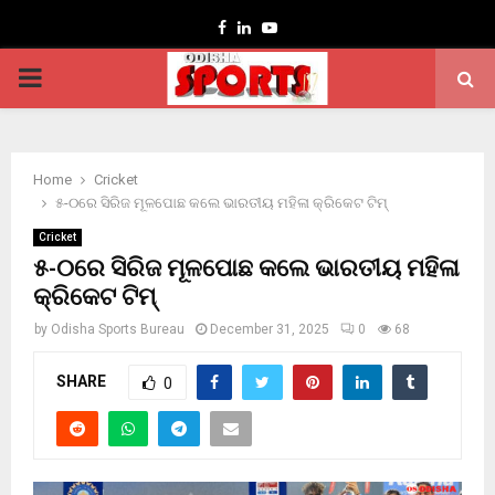
Facebook
Linkedin
Youtube
PRIMARY
MENU
Home
Cricket
୫-୦ରେ ସିରିଜ ମୂଳପୋଛ କଲେ ଭାରତୀୟ ମହିଳା କ୍ରିକେଟ ଟିମ୍
Cricket
୫-୦ରେ ସିରିଜ ମୂଳପୋଛ କଲେ ଭାରତୀୟ ମହିଳା
କ୍ରିକେଟ ଟିମ୍
by
Odisha Sports Bureau
December 31, 2025
0
68
SHARE
0