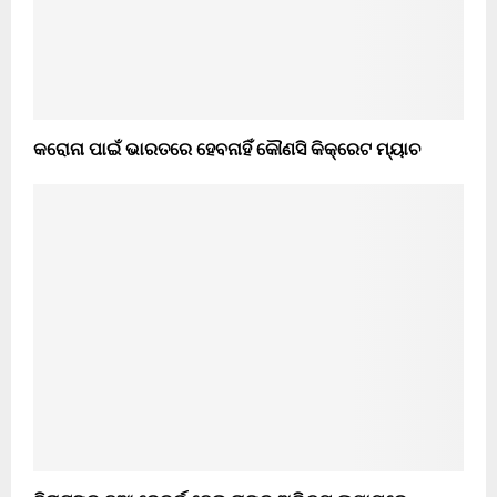
କରୋନା ପାଇଁ ଭାରତରେ ହେବନାହିଁ କୌଣସି କିକ୍ରେଟ ମ୍ୟାଚ