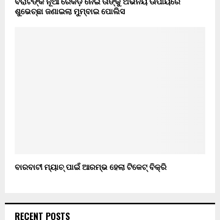
ବିରାଟଙ୍କ ନୂଆ ରେକର୍ଡ଼ ନେଇ ତାଙ୍କୁ ଅଭିନୟ ଊପାୟରେ
ଶୁଭେଚ୍ଛା ଜଣାଇଲା ମୁମ୍ବାଇ ପୋଲିସ
ବାରବାଟୀ ମ୍ୟାଚ୍ ପାଇଁ ଆରମ୍ଭ ହେଲା ଟିକେଟ୍ ବିକ୍ରି
RECENT POSTS