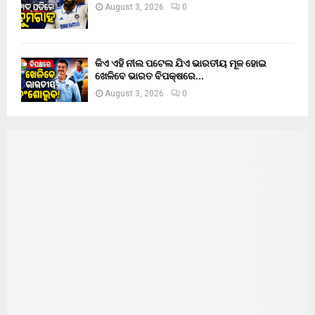
August 3, 2026
0
କିଏ ଏହି ନୀଲ ପଟେଲ ଯିଏ ଭାରତୀୟ ମୂଳ ହୋଇ
ଖେଳିବେ ଭାରତ ବିପକ୍ଷରେ…
August 3, 2026
0