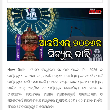
New Delhi:
ଟି-୨୦ ବିଶ୍ୱକପ୍ ସମାପନ ପରେ IPL 2026 ର
କାର୍ଯ୍ୟସୂଚୀ ଘୋଷଣା କରାଯାଇଛି। ପ୍ରଥମ ପର୍ଯ୍ୟାୟରେ ୧୫ ଦିନ ପାଇଁ
କାର୍ଯ୍ୟସୂଚୀ ଜାରି କରାଯାଇଛି। ୧୯ତମ ସଂସ୍କରଣର ପ୍ରଥମ ପର୍ଯ୍ୟାୟ
ମାର୍ଚ୍ଚ ୨୮ରୁ ଏପ୍ରିଲ ୧୨ ପର୍ଯ୍ୟନ୍ତ ଖେଳାଯିବ। IPL 2026 ର
ଉଦଘାଟନୀ ମ୍ୟାଚରେ ରୟାଲ ଚ୍ୟାଲେଞ୍ଜର୍ସ ବାଙ୍ଗାଲୋର ଓ
ସନରାଇଜର୍ସ ହାଇଦ୍ରାବାଦ ମଧ୍ୟରେ ମୁକାବିଲା ହେବ। ଏହି ମ୍ୟାଚ୍ ମାର୍ଚ୍ଚ
୨୮ରେ ବେଙ୍ଗାଲୁରୁରେ ଖେଳାଯିବ।