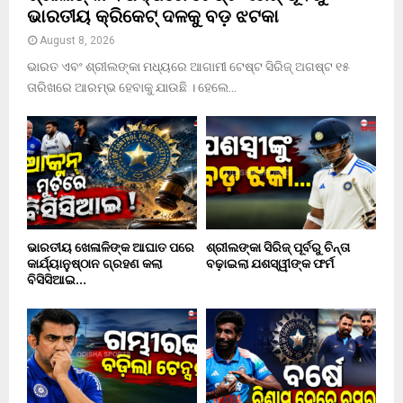
ଭାରତୀୟ କ୍ରିକେଟ୍ ଦଳକୁ ବଡ଼ ଝଟକା
August 8, 2026
ଭାରତ ଏବଂ ଶ୍ରୀଲଙ୍କା ମଧ୍ୟରେ ଆଗାମୀ ଟେଷ୍ଟ ସିରିଜ୍ ଅଗଷ୍ଟ ୧୫
ତାରିଖରେ ଆରମ୍ଭ ହେବାକୁ ଯାଉଛି । ହେଲେ...
ଭାରତୀୟ ଖେଳାଳିଙ୍କ ଆଘାତ ପରେ
ଶ୍ରୀଲଙ୍କା ସିରିଜ୍ ପୂର୍ବରୁ ଚିନ୍ତା
କାର୍ଯ୍ୟାନୁଷ୍ଠାନ ଗ୍ରହଣ କଲା
ବଢ଼ାଇଲା ଯଶସ୍ୱୀଙ୍କ ଫର୍ମ
ବିସିସିଆଇ…