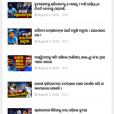
ବୁମରାହଙ୍କୁ କ୍ରିକେଟରୁ 6 ମାସରୁ 1 ବର୍ଷ ପର୍ଯ୍ୟନ୍ତ
ବିରତି ନେବାକୁ ପରାମର୍ଶ..
August 6, 2026
0
ଗୌତମ ଗମ୍ଭୀରଙ୍କ ପାଇଁ ବଢୁଛି ଅଡୁଆ । ଯାଇପାରେ
ପଦ !
August 4, 2026
0
ଅଶ୍ୱିନଙ୍କୁ ‘ସରି’ କହିଲେ ଅର୍ଶଦୀପ, ଜାଣନ୍ତୁ କ’ଣ ଥିଲା
ଏହାର କାରଣ
August 4, 2026
0
ରଣଜୀ କ୍ରିକେଟରେ ଚମତ୍କାର ଖେଳ ପଦର୍ଶନ କରି ନା
କମେଇଲେ ଖେଳାଳି ।
August 3, 2026
0
ଶ୍ରୀଲଙ୍କା ସିରିଜରୁ ବାଦ୍ ପଡ଼ିଲେ ବୁମରା