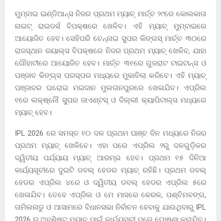
ମୁମ୍ବାଇ ଇଣ୍ଡିଆନ୍ସ ନିଜର ପ୍ରଥମ ମ୍ୟାଚ୍ ମାର୍ଚ୍ଚ ୨୯ରେ କୋଲକାତା
ନାଇଟ୍ ରାଇଡର୍ସ ବିପକ୍ଷରେ ଖେଳିବ। ଏହି ମ୍ୟାଚ୍ ମୁମ୍ବାଇରେ
ଆୟୋଜିତ ହେବ। ସେହିପରି ଚେନ୍ନାଇ ସୁପର କିଙ୍ଗସ୍ ମାର୍ଚ୍ଚ ୩୦ରେ
ରାଜସ୍ଥାନ ରୟାଲ୍ସ ବିପକ୍ଷରେ ନିଜର ପ୍ରଥମ ମ୍ୟାଚ୍ ଖେଳିବ, ଯାହା
ଗୌହାଟୀରେ ଆୟୋଜିତ ହେବ। ମାର୍ଚ୍ଚ ୩୧ରେ ଗୁଜରାଟ ଟାଇଟାନ୍ସ ଓ
ପଞ୍ଜାବ କିଙ୍ଗ୍ସ ପରସ୍ପର ମଧ୍ୟରେ ମୁକାବିଲା କରିବେ। ଏହି ମ୍ୟାଚ୍
ପଞ୍ଜାବର ଘରୋଇ ମଇଦାନ ମୁଲତାନପୁରରେ ଖେଳାଯିବ। ଏପ୍ରିଲ
୧ରେ ଲକ୍ଷ୍ନୌ ସୁପର ଜାଏଣ୍ଟସ୍ ଓ ଦିଲ୍ଲୀ କ୍ୟାପିଟାଲ୍ସ ମଧ୍ୟରେ
ମ୍ୟାଚ୍ ହେବ।
IPL 2026 ରେ ସମସ୍ତ ୧୦ ଦଳ ପ୍ରଥମ ପାଞ୍ଚ ଦିନ ମଧ୍ୟରେ ନିଜର
ପ୍ରଥମ ମ୍ୟାଚ୍ ଖେଳିବେ। ଏହା ପରେ ଏପ୍ରିଲ ୨ରୁ ଦଳଗୁଡ଼ିକର
ଦ୍ୱିତୀୟ ପର୍ଯ୍ୟାୟ ମ୍ୟାଚ୍ ଆରମ୍ଭ ହେବ। ପ୍ରଥମ ୧୫ ଦିନିଆ
କାର୍ଯ୍ୟସୂଚୀରେ ଦୁଇଟି ଡବଲ୍ ହେଡର ମ୍ୟାଚ୍ ରହିଛି। ପ୍ରଥମ ଡବଲ୍
ହେଡର ଏପ୍ରିଲ ୪ରେ ଓ ଦ୍ୱିତୀୟ ଡବଲ୍ ହେଡର ଏପ୍ରିଲ ୫ରେ
ଖେଳାଯିବ। ତେବେ ଏପ୍ରିଲ ଓ ମେ ମାସରେ କେରଳ, ପଶ୍ଚିମବଙ୍ଗ,
ତାମିଲନାଡୁ ଓ ଆସାମରେ ବିଧାନସଭା ନିର୍ବାଚନ ହେବାକୁ ଯାଉଥିବାରୁ IPL
2026 ର ଅବଶିଷ୍ଟ ମ୍ୟାଚ୍ ପାଇଁ କାର୍ଯ୍ୟସୂଚୀ ପରେ ଘୋଷଣା କରାଯିବ।