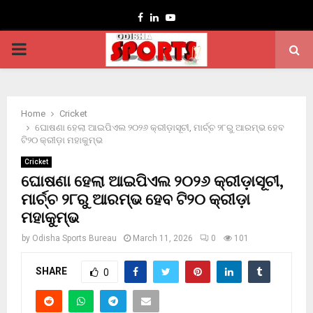
Facebook
Linkedin
Youtube
PRIMARY
MENU
Home
Cricket
ଘୋଷଣା ହେଲା ଆଇପିଏଲ ୨୦୨୬ କ୍ରୀଡ଼ାସୂଚୀ, ମାର୍ଚ୍ଚ ୨୮ରୁ ଆରମ୍ଭ ହେବ
ଟି୨୦ କ୍ରୀଡ଼ା ମହାକୁମ୍ଭ
Cricket
ଘୋଷଣା ହେଲା ଆଇପିଏଲ ୨୦୨୬ କ୍ରୀଡ଼ାସୂଚୀ,
ମାର୍ଚ୍ଚ ୨୮ରୁ ଆରମ୍ଭ ହେବ ଟି୨୦ କ୍ରୀଡ଼ା
ମହାକୁମ୍ଭ
by
Odisha Sports Bureau
March 11, 2026
0
101
SHARE
0