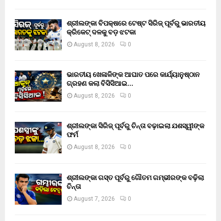
ଶ୍ରୀଲଙ୍କା ବିପକ୍ଷରେ ଟେଷ୍ଟ ସିରିଜ୍ ପୂର୍ବରୁ ଭାରତୀୟ
କ୍ରିକେଟ୍ ଦଳକୁ ବଡ଼ ଝଟକା
August 8, 2026
0
ଭାରତୀୟ ଖେଳାଳିଙ୍କ ଆଘାତ ପରେ କାର୍ଯ୍ୟାନୁଷ୍ଠାନ
ଗ୍ରହଣ କଲା ବିସିସିଆଇ…
August 8, 2026
0
ଶ୍ରୀଲଙ୍କା ସିରିଜ୍ ପୂର୍ବରୁ ଚିନ୍ତା ବଢ଼ାଇଲା ଯଶସ୍ୱୀଙ୍କ
ଫର୍ମ
August 8, 2026
0
ଶ୍ରୀଲଙ୍କା ଗସ୍ତ ପୂର୍ବରୁ ଗୌତମ ଗମ୍ଭୀରଙ୍କ ବଢ଼ିଲା
ଚିନ୍ତା
August 7, 2026
0