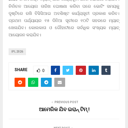
ନିର୍ବାଚନ ଆୟୋଗ ତାରିଖ ଘୋଷଣା କରିବା ପରେ ଭୋଟିଂ ସମୟକୁ
ଦୃଷ୍ଟିରେ ରଖି ବିସିସିଆଇ ଅବଶିଷ୍ଟ କାର୍ଯ୍ୟସୂଚୀ ପ୍ରକାଶ କରିବ।
ପ୍ରଥମ ପର୍ଯ୍ୟାୟର ୧୫ ଦିନିଆ ସୂଚୀରେ ୧୦ଟି ସହରରେ ମ୍ୟାଚ୍
ଖେଳାଯିବ। କୋଲକାତା ଓ ଗୌହାଟୀରେ ସର୍ବାଧିକ ସଂଖ୍ୟକ ମ୍ୟାଚ୍
ଆୟୋଜନ କରାଯିବ।
IPL 2026
SHARE
0
PREVIOUS POST
ଆମେରିକ ଯିବ ଇରାନ୍ ଟିମ୍ !