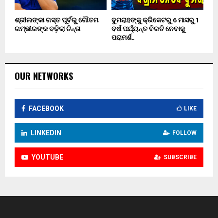
ଶ୍ରୀଲଙ୍କା ଗସ୍ତ ପୂର୍ବରୁ ଗୌତମ
ବୁମରାହଙ୍କୁ କ୍ରିକେଟରୁ 6 ମାସରୁ 1
ଗମ୍ଭୀରଙ୍କ ବଢ଼ିଲା ଚିନ୍ତା
ବର୍ଷ ପର୍ଯ୍ୟନ୍ତ ବିରତି ନେବାକୁ
ପରାମର୍ଶ..
OUR NETWORKS
FACEBOOK
LIKE
LINKEDIN
FOLLOW
YOUTUBE
SUBSCRIBE