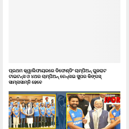
ପ୍ରଥମ କ୍ୱାଲିଫାୟରରେ ଡିଫେଣ୍ଡିଂ ଚାମ୍ପିଅନ୍ ଗୁଜରାଟ
ଟାଇଟନ୍ସ ଓ ୪ଥର ଚାମ୍ପିଅନ୍ ଚେନ୍ନାଇ ସୁପର କିଙ୍ଗସ୍
ସାମ୍ନାସାମ୍ନି ହେବେ