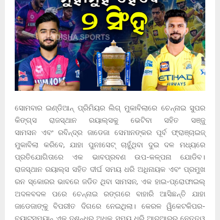
ସୋମବାର ଇଣ୍ଡିଆନ୍ ପ୍ରିମିୟର ଲିଗ୍ ମୁକାବିଲାରେ ଚେନ୍ନାଇ ସୁପର
କିଙ୍ଗ୍ସ ରାଜସ୍ଥାନ ରୟାଲ୍ସକୁ ଭେଟିବା ସହିତ ସଞ୍ଜୁ
ସାମସନ ଏବଂ ରବିନ୍ଦ୍ର ଜାଡେଜା ସେମାନଙ୍କର ପୂର୍ବ ଫ୍ରାଞ୍ଚାଇଜ୍
ମୁକାବିଲା କରିବେ, ଯାହା ପୁନଃସେଟ୍ ଚାହୁଁଥିବା ଦୁଇ ଦଳ ମଧ୍ୟରେ
ପ୍ରତିଯୋଗିତାରେ ଏକ ଭାବପ୍ରବଣ ଉପ-କଳ୍ପନା ଯୋଡିବ।
ରାଜସ୍ଥାନ ରୟାଲ୍ସ ସହିତ ଦୀର୍ଘ ସମୟ ଧରି ଅଧିନାୟକ ଏବଂ ପ୍ରମୁଖ
ରନ ସ୍କୋରର ଭାବରେ ଜଡିତ ଥିବା ସାମସନ, ଏକ ହାଇ-ପ୍ରୋଫାଇଲ୍
ଅଦଳବଦଳ ପରେ ଚେନ୍ନାଇ ରଙ୍ଗରେ ବାହାରି ଆସିଛନ୍ତି ଯାହା
ଜାଡେଜାଙ୍କୁ ବିପରୀତ ଦିଗରେ ନେଇଥିଲା। କେରଳ ୱିକେଟକିପର-
ବ୍ୟାଟସମ୍ୟାନ୍ ଏକ ଦଶନ୍ଧିରୁ ଅଧିକ ସମୟ ଧରି ଆରଆରର ନେତୃତ୍ୱ