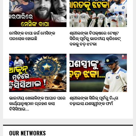
ମେସିଙ୍କ ବାପା ଜର୍ଜ ମେସିଙ୍କ
ଶ୍ରୀଲଙ୍କା ବିପକ୍ଷରେ ଟେଷ୍ଟ
ପରଲୋକ ହୋଇଛି
ସିରିଜ୍ ପୂର୍ବରୁ ଭାରତୀୟ କ୍ରିକେଟ୍
ଦଳକୁ ବଡ଼ ଝଟକା
ଭାରତୀୟ ଖେଳାଳିଙ୍କ ଆଘାତ ପରେ
ଶ୍ରୀଲଙ୍କା ସିରିଜ୍ ପୂର୍ବରୁ ଚିନ୍ତା
କାର୍ଯ୍ୟାନୁଷ୍ଠାନ ଗ୍ରହଣ କଲା
ବଢ଼ାଇଲା ଯଶସ୍ୱୀଙ୍କ ଫର୍ମ
ବିସିସିଆଇ…
OUR NETWORKS