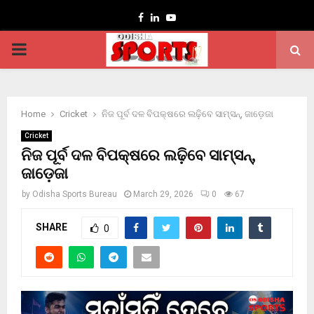
Facebook
Linkedin
Youtube
PRIMARY
MENU
Home
Cricket
ନିଜ ପୂର୍ବ ଦଳ ବିପକ୍ଷରେ ଲଢ଼ିବେ ସାମ୍‌ସନ୍‌, ଜାଡ଼େଜା
Cricket
ନିଜ ପୂର୍ବ ଦଳ ବିପକ୍ଷରେ ଲଢ଼ିବେ ସାମ୍‌ସନ୍‌,
ଜାଡ଼େଜା
by
Odisha Sports Bureau
March 29, 2026
0
67
SHARE
0