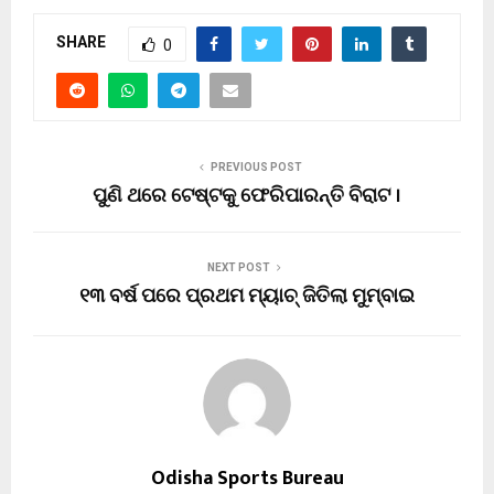
SHARE
0
PREVIOUS POST
ପୁଣି ଥରେ ଟେଷ୍ଟକୁ ଫେରିପାରନ୍ତି ବିରାଟ ।
NEXT POST
୧୩ ବର୍ଷ ପରେ ପ୍ରଥମ ମ୍ୟାଚ୍ ଜିତିଲା ମୁମ୍ବାଇ
Odisha Sports Bureau