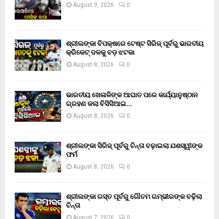
August 9, 2026
0
ଶ୍ରୀଲଙ୍କା ବିପକ୍ଷରେ ଟେଷ୍ଟ ସିରିଜ୍ ପୂର୍ବରୁ ଭାରତୀୟ
କ୍ରିକେଟ୍ ଦଳକୁ ବଡ଼ ଝଟକା
August 8, 2026
0
ଭାରତୀୟ ଖେଳାଳିଙ୍କ ଆଘାତ ପରେ କାର୍ଯ୍ୟାନୁଷ୍ଠାନ
ଗ୍ରହଣ କଲା ବିସିସିଆଇ…
August 8, 2026
0
ଶ୍ରୀଲଙ୍କା ସିରିଜ୍ ପୂର୍ବରୁ ଚିନ୍ତା ବଢ଼ାଇଲା ଯଶସ୍ୱୀଙ୍କ
ଫର୍ମ
August 8, 2026
0
ଶ୍ରୀଲଙ୍କା ଗସ୍ତ ପୂର୍ବରୁ ଗୌତମ ଗମ୍ଭୀରଙ୍କ ବଢ଼ିଲା
ଚିନ୍ତା
August 7, 2026
0