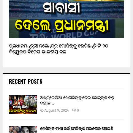
ପ୍ରଧାନମନ୍ତ୍ରୀ ନରେନ୍ଦ୍ର ମୋଦିଙ୍କୁ ଭେଟିଛନ୍ତି ଟି-୨୦
ବିଶ୍ୱକପ ବିଜେତା ଭାରତୀୟ ଦଳ
RECENT POSTS
ଅଷ୍ଟ୍ରେଲିଆ ଖେଳାଳିଙ୍କୁ ନେଇ କୋଚ୍‌ଙ୍କ ବଡ଼
ବୟାନ…
August 9, 2026
0
ମେସିଙ୍କ ବାପା ଜର୍ଜ ମେସିଙ୍କ ପରଲୋକ ହୋଇଛି