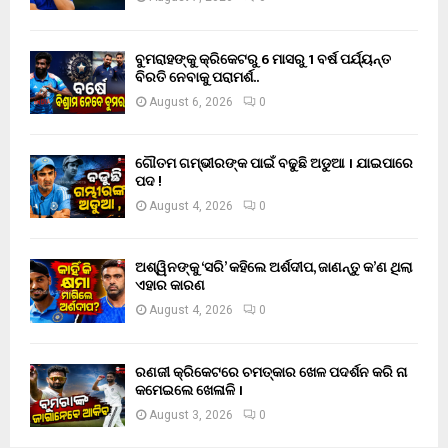
ବୁମରାହଙ୍କୁ କ୍ରିକେଟରୁ 6 ମାସରୁ 1 ବର୍ଷ ପର୍ଯ୍ୟନ୍ତ
ବିରତି ନେବାକୁ ପରାମର୍ଶ..
August 6, 2026
0
ଗୌତମ ଗମ୍ଭୀରଙ୍କ ପାଇଁ ବଢୁଛି ଅଡୁଆ । ଯାଇପାରେ
ପଦ !
August 4, 2026
0
ଅଶ୍ୱିନଙ୍କୁ ‘ସରି’ କହିଲେ ଅର୍ଶଦୀପ, ଜାଣନ୍ତୁ କ’ଣ ଥିଲା
ଏହାର କାରଣ
August 4, 2026
0
ରଣଜୀ କ୍ରିକେଟରେ ଚମତ୍କାର ଖେଳ ପଦର୍ଶନ କରି ନା
କମେଇଲେ ଖେଳାଳି ।
August 3, 2026
0