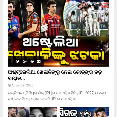
h
f
A
o
r
R
:
C
H
ଅଷ୍ଟ୍ରେଲିଆ ଖେଳାଳିଙ୍କୁ ନେଇ କୋଚ୍‌ଙ୍କ ବଡ଼
ବୟାନ…
August 9, 2026
ଇଣ୍ଡିଆନ୍ ପ୍ରିମିୟର ଲିଗ୍ (IPL)ର ପରବର୍ତ୍ତୀ ସିଜିନ୍, IPL 2027, ଆସନ୍ତା
ବର୍ଷ ଖେଳାଯିବାକୁ ସ୍ଥିର ହୋଇଛି। IPLର ପରବର୍ତ୍ତୀ...