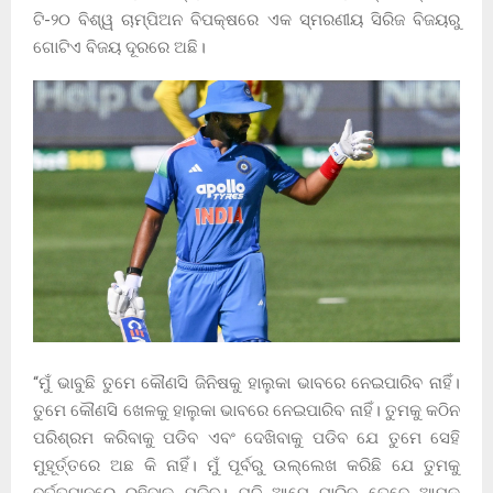
ଟି-୨୦ ବିଶ୍ୱ ଚାମ୍ପିଅନ ବିପକ୍ଷରେ ଏକ ସ୍ମରଣୀୟ ସିରିଜ ବିଜୟରୁ
ଗୋଟିଏ ବିଜୟ ଦୂରରେ ଅଛି।
“ମୁଁ ଭାବୁଛି ତୁମେ କୌଣସି ଜିନିଷକୁ ହାଲୁକା ଭାବରେ ନେଇପାରିବ ନାହିଁ।
ତୁମେ କୌଣସି ଖେଳକୁ ହାଲୁକା ଭାବରେ ନେଇପାରିବ ନାହିଁ। ତୁମକୁ କଠିନ
ପରିଶ୍ରମ କରିବାକୁ ପଡିବ ଏବଂ ଦେଖିବାକୁ ପଡିବ ଯେ ତୁମେ ସେହି
ମୁହୂର୍ତ୍ତରେ ଅଛ କି ନାହିଁ। ମୁଁ ପୂର୍ବରୁ ଉଲ୍ଲେଖ କରିଛି ଯେ ତୁମକୁ