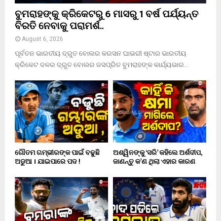
ବୁମରାହଙ୍କୁ କ୍ରିକେଟରୁ 6 ମାସରୁ 1 ବର୍ଷ ପର୍ଯ୍ୟନ୍ତ
ବିରତି ନେବାକୁ ପରାମର୍ଶ..
August 6, 2026
ପୂର୍ବତନ ଭାରତୀୟ ଦ୍ରୁତ ବୋଲର କରସନ ଘାଭରୀ ଷ୍ଟାର ଭାରତୀୟ
କ୍ରିକେଟ ଦଳର ଦ୍ରୁତ ବୋଲର ଜସପ୍ରିତ ବୁମରାହଙ୍କ କାର୍ଯ୍ୟଭାର...
ଗୌତମ ଗମ୍ଭୀରଙ୍କ ପାଇଁ ବଢୁଛି
ଅଶ୍ୱିନଙ୍କୁ ‘ସରି’ କହିଲେ ଅର୍ଶଦୀପ,
ଅଡୁଆ । ଯାଇପାରେ ପଦ !
ଜାଣନ୍ତୁ କ’ଣ ଥିଲା ଏହାର କାରଣ