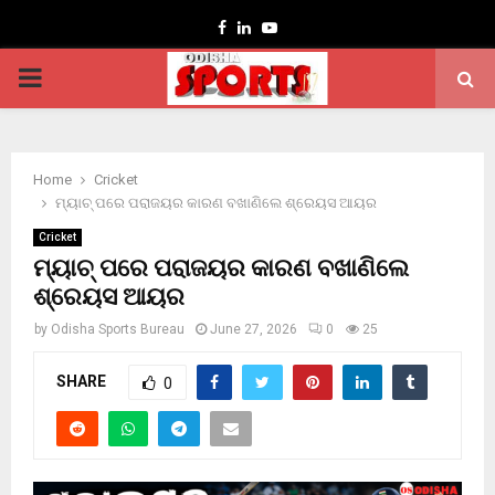
Facebook
Linkedin
Youtube
PRIMARY
MENU
Home
Cricket
ମ୍ୟାଚ୍ ପରେ ପରାଜୟର କାରଣ ବଖାଣିଲେ ଶ୍ରେୟସ ଆୟର
Cricket
ମ୍ୟାଚ୍ ପରେ ପରାଜୟର କାରଣ ବଖାଣିଲେ
ଶ୍ରେୟସ ଆୟର
by
Odisha Sports Bureau
June 27, 2026
0
25
SHARE
0