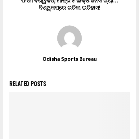
ଫିଫା ବିଶ୍ୱକପ୍: ମାତ୍ର ୫ ଲକ୍ଷ ଜନସଂଖ୍ୟା…
ବିଶ୍ୱକପ୍‌ରେ ରଚିଲା ଇତିହାସ!
Odisha Sports Bureau
RELATED POSTS