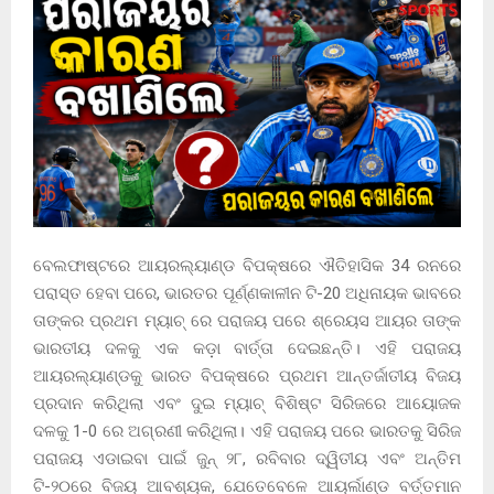
ବେଲଫାଷ୍ଟରେ ଆୟରଲ୍ୟାଣ୍ଡ ବିପକ୍ଷରେ ଐତିହାସିକ 34 ରନରେ
ପରାସ୍ତ ହେବା ପରେ, ଭାରତର ପୂର୍ଣ୍ଣକାଳୀନ ଟି-20 ଅଧିନାୟକ ଭାବରେ
ତାଙ୍କର ପ୍ରଥମ ମ୍ୟାଚ୍ ରେ ପରାଜୟ ପରେ ଶ୍ରେୟସ ଆୟର ତାଙ୍କ
ଭାରତୀୟ ଦଳକୁ ଏକ କଡ଼ା ବାର୍ତ୍ତା ଦେଇଛନ୍ତି। ଏହି ପରାଜୟ
ଆୟରଲ୍ୟାଣ୍ଡକୁ ଭାରତ ବିପକ୍ଷରେ ପ୍ରଥମ ଆନ୍ତର୍ଜାତୀୟ ବିଜୟ
ପ୍ରଦାନ କରିଥିଲା ​​ଏବଂ ଦୁଇ ମ୍ୟାଚ୍ ବିଶିଷ୍ଟ ସିରିଜରେ ଆୟୋଜକ
ଦଳକୁ 1-0 ରେ ଅଗ୍ରଣୀ କରିଥିଲା। ଏହି ପରାଜୟ ପରେ ଭାରତକୁ ସିରିଜ
ପରାଜୟ ଏଡାଇବା ପାଇଁ ଜୁନ୍ ୨୮, ରବିବାର ଦ୍ୱିତୀୟ ଏବଂ ଅନ୍ତିମ
ଟି-୨୦ରେ ବିଜୟ ଆବଶ୍ୟକ, ଯେତେବେଳେ ଆୟର୍ଲାଣ୍ଡ ବର୍ତ୍ତମାନ