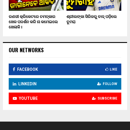
ରଣଜୀ କ୍ରିକେଟରେ ଚମତ୍କାର
ଶ୍ରୀଲଙ୍କା ସିରିଜରୁ ବାଦ୍ ପଡ଼ିଲେ
ଖେଳ ପଦର୍ଶନ କରି ନା କମେଇଲେ
ବୁମରା
ଖେଳାଳି ।
OUR NETWORKS
FACEBOOK
LIKE
LINKEDIN
FOLLOW
YOUTUBE
SUBSCRIBE