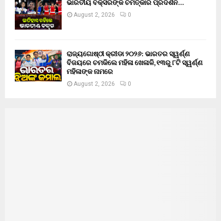
ଭାରତୀୟ ବକ୍ସରଙ୍କ ଚମତ୍କାର ପ୍ରଦର୍ଶନ…
August 2, 2026
0
ରାଜ୍ୟଗୋଷ୍ଠୀ କ୍ରୀଡା ୨୦୨୬: ଭାରତର ସ୍ୱର୍ଣ୍ଣ
ବିଜୟରେ ଚମକିଲେ ମହିଳା ଖେଳାଳି, ୧୩ରୁ ୮ଟି ସ୍ୱର୍ଣ୍ଣ
ମହିଳାଙ୍କ ନାମରେ
August 2, 2026
0