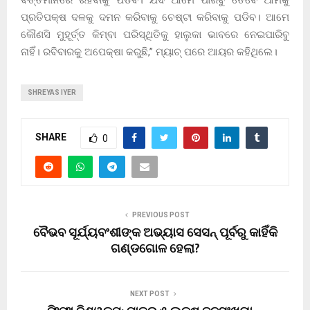
ବର୍ତ୍ତମାନରେ ରହିବାକୁ ପଡିବ। ଯଦି ଆମେ ପାରିବୁ ତେବେ ଆମକୁ
ପ୍ରତିପକ୍ଷ ଦଳକୁ ଦମନ କରିବାକୁ ଚେଷ୍ଟା କରିବାକୁ ପଡିବ। ଆମେ
କୌଣସି ମୁହୂର୍ତ୍ତ କିମ୍ବା ପରିସ୍ଥିତିକୁ ହାଲୁକା ଭାବରେ ନେଇପାରିବୁ
ନାହିଁ। ରବିବାରକୁ ଅପେକ୍ଷା କରୁଛି,” ମ୍ୟାଚ୍ ପରେ ଆୟର କହିଥିଲେ।
SHREYAS IYER
SHARE
0
PREVIOUS POST
ବୈଭବ ସୂର୍ଯ୍ୟବଂଶୀଙ୍କ ଅଭ୍ୟାସ ସେସନ୍ ପୂର୍ବରୁ କାହିଁକି
ଗଣ୍ଡଗୋଳ ହେଲା?
NEXT POST