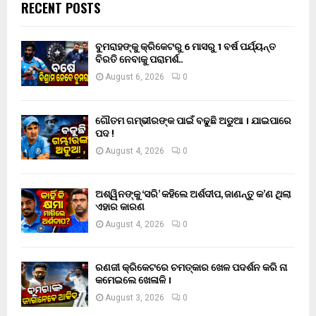
RECENT POSTS
ବୁମରାହଙ୍କୁ କ୍ରିକେଟରୁ 6 ମାସରୁ 1 ବର୍ଷ ପର୍ଯ୍ୟନ୍ତ
ବିରତି ନେବାକୁ ପରାମର୍ଶ..
August 6, 2026
0
ଗୌତମ ଗମ୍ଭୀରଙ୍କ ପାଇଁ ବଢୁଛି ଅଡୁଆ । ଯାଇପାରେ
ପଦ !
August 4, 2026
0
ଅଶ୍ୱିନଙ୍କୁ ‘ସରି’ କହିଲେ ଅର୍ଶଦୀପ, ଜାଣନ୍ତୁ କ’ଣ ଥିଲା
ଏହାର କାରଣ
August 4, 2026
0
ରଣଜୀ କ୍ରିକେଟରେ ଚମତ୍କାର ଖେଳ ପଦର୍ଶନ କରି ନା
କମେଇଲେ ଖେଳାଳି ।
August 3, 2026
0