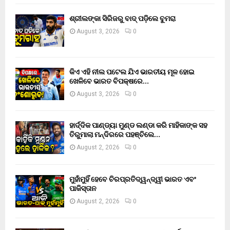
ଶ୍ରୀଲଙ୍କା ସିରିଜରୁ ବାଦ୍ ପଡ଼ିଲେ ବୁମରା
August 3, 2026
0
କିଏ ଏହି ନୀଲ ପଟେଲ ଯିଏ ଭାରତୀୟ ମୂଳ ହୋଇ
ଖେଳିବେ ଭାରତ ବିପକ୍ଷରେ…
August 3, 2026
0
ହାର୍ଦ୍ଦିକ ପାଣ୍ଡ୍ୟା ମୁଣ୍ଡ ଲଣ୍ଡା କରି ମାହିକାଙ୍କ ସହ
ତିରୁମାଲା ମନ୍ଦିରରେ ପହଞ୍ଚିଲେ…
August 2, 2026
0
ମୁହାଁମୁହିଁ ହେବେ ଚିରପ୍ରତିଦ୍ୱନ୍ଦ୍ୱୀ ଭାରତ ଏବଂ
ପାକିସ୍ତାନ
August 2, 2026
0