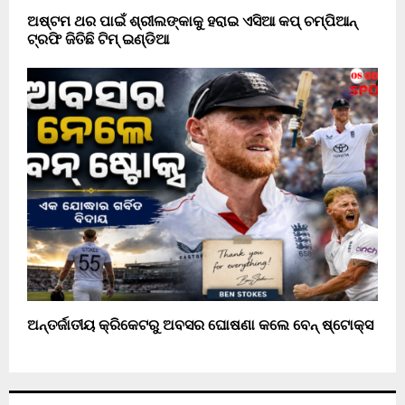
ଅଷ୍ଟମ ଥର ପାଇଁ ଶ୍ରୀଲଙ୍କାକୁ ହରାଇ ଏସିଆ କପ୍ ଚମ୍ପିଆନ୍
ଟ୍ରଫି ଜିତିଛି ଟିମ୍ ଇଣ୍ଡିଆ
ଅନ୍ତର୍ଜାତୀୟ କ୍ରିକେଟରୁ ଅବସର ଘୋଷଣା କଲେ ବେନ୍ ଷ୍ଟୋକ୍ସ