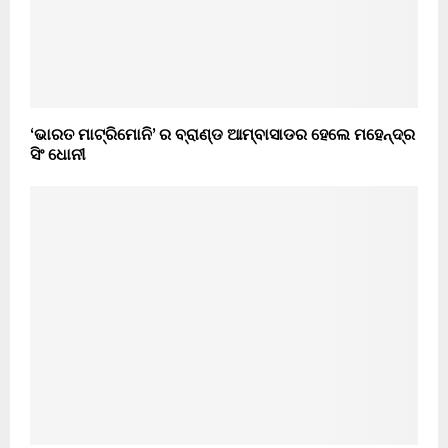
‘ଭାରତ ମାଟ୍ରିମୋନି’ ର ବ୍ରାଣ୍ଡ ଆମ୍ବାସାଡର ହେଲେ ମହେନ୍ଦ୍ର
ସିଂ ଧୋନୀ