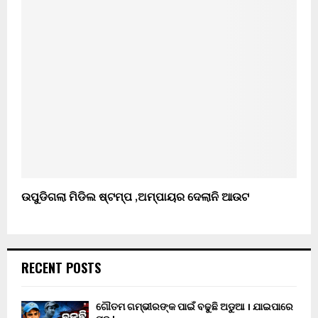
ଉପୁଡିଗଲା ମିଡିଲ ଷ୍ଟମ୍ପ ,ଅମ୍ପାୟର ଦେଲାନି ଆଉଟ
RECENT POSTS
ଗୌତମ ଗମ୍ଭୀରଙ୍କ ପାଇଁ ବଢୁଛି ଅଡୁଆ । ଯାଇପାରେ