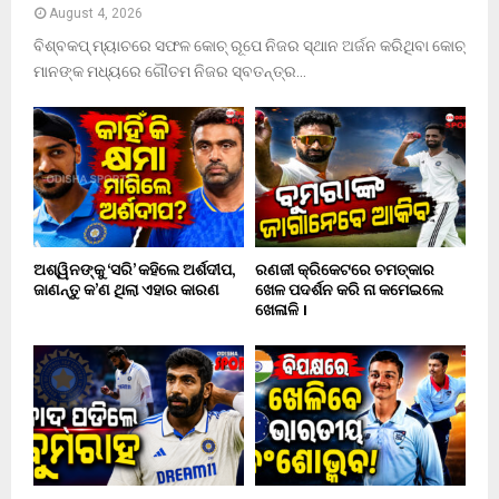
August 4, 2026
ବିଶ୍ବକପ୍ ମ୍ୟାଚରେ ସଫଳ କୋଚ୍ ରୂପେ ନିଜର ସ୍ଥାନ ଅର୍ଜନ କରିଥିବା କୋଚ୍
ମାନଙ୍କ ମଧ୍ୟରେ ଗୌତମ ନିଜର ସ୍ବତନ୍ତ୍ର...
ଅଶ୍ୱିନଙ୍କୁ ‘ସରି’ କହିଲେ ଅର୍ଶଦୀପ,
ରଣଜୀ କ୍ରିକେଟରେ ଚମତ୍କାର
ଜାଣନ୍ତୁ କ’ଣ ଥିଲା ଏହାର କାରଣ
ଖେଳ ପଦର୍ଶନ କରି ନା କମେଇଲେ
ଖେଳାଳି ।