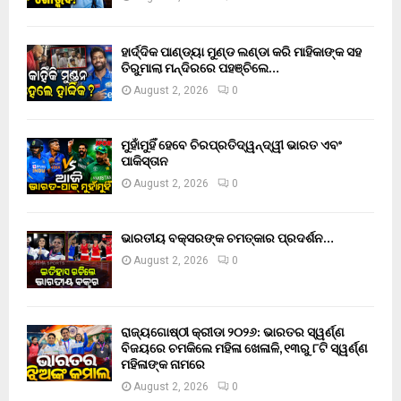
ହାର୍ଦ୍ଦିକ ପାଣ୍ଡ୍ୟା ମୁଣ୍ଡ ଲଣ୍ଡା କରି ମାହିକାଙ୍କ ସହ
ତିରୁମାଲା ମନ୍ଦିରରେ ପହଞ୍ଚିଲେ…
August 2, 2026
0
ମୁହାଁମୁହିଁ ହେବେ ଚିରପ୍ରତିଦ୍ୱନ୍ଦ୍ୱୀ ଭାରତ ଏବଂ
ପାକିସ୍ତାନ
August 2, 2026
0
ଭାରତୀୟ ବକ୍ସରଙ୍କ ଚମତ୍କାର ପ୍ରଦର୍ଶନ…
August 2, 2026
0
ରାଜ୍ୟଗୋଷ୍ଠୀ କ୍ରୀଡା ୨୦୨୬: ଭାରତର ସ୍ୱର୍ଣ୍ଣ
ବିଜୟରେ ଚମକିଲେ ମହିଳା ଖେଳାଳି, ୧୩ରୁ ୮ଟି ସ୍ୱର୍ଣ୍ଣ
ମହିଳାଙ୍କ ନାମରେ
August 2, 2026
0