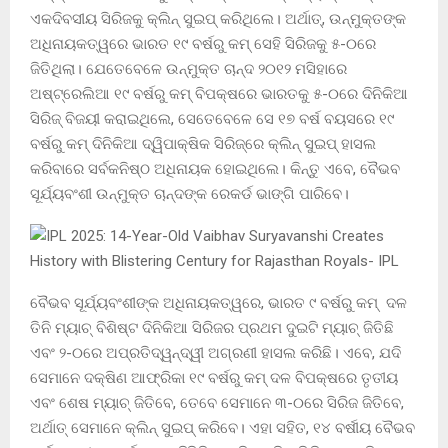
ଏକଦିବସୀୟ ସିରିଜକୁ କ୍ଲିନ୍ ସୁଇପ୍ କରିଥିଲେ। ଅର୍ଥାତ୍, ଉନ୍ମୁକ୍ତଙ୍କ
ଅଧିନାୟକତ୍ୱରେ ଭାରତ ୧୯ ବର୍ଷରୁ କମ୍ ସେହି ସିରିଜକୁ ୫-୦ରେ
ଜିତିଥିଲା। ଯେତେବେଳେ ଉନ୍ମୁକ୍ତ ଚାନ୍ଦ ୨୦୧୨ ମସିହାରେ
ଅଷ୍ଟ୍ରେଲିଆ ୧୯ ବର୍ଷରୁ କମ୍ ବିପକ୍ଷରେ ଭାରତକୁ ୫-୦ରେ ଦିନିକିଆ
ସିରିଜ୍ ବିଜୟୀ କରାଇଥିଲେ, ସେତେବେଳେ ସେ ୧୭ ବର୍ଷ ବୟସରେ ୧୯
ବର୍ଷରୁ କମ୍ ଦିନିକିଆ ଦ୍ୱିପାକ୍ଷିକ ସିରିଜ୍‌ରେ କ୍ଲିନ୍ ସୁଇପ୍ ହାସଲ
କରିବାରେ ସର୍ବକନିଷ୍ଠ ଅଧିନାୟକ ହୋଇଥିଲେ। କିନ୍ତୁ ଏବେ, ବୈଭବ
ସୂର୍ଯ୍ୟବଂଶୀ ଉନ୍ମୁକ୍ତ ଚାନ୍ଦଙ୍କ ରେକର୍ଡ ଭାଙ୍ଗି ପାରିବେ।
ବୈଭବ ସୂର୍ଯ୍ୟବଂଶୀଙ୍କ ଅଧିନାୟକତ୍ୱରେ, ଭାରତ ୯ ବର୍ଷରୁ କମ୍ ଦଳ
ତିନି ମ୍ୟାଚ୍ ବିଶିଷ୍ଟ ଦିନିକିଆ ସିରିଜର ପ୍ରଥମ ଦୁଇଟି ମ୍ୟାଚ୍ ଜିତିଛି
ଏବଂ ୨-୦ରେ ଅପ୍ରତିଦ୍ୱନ୍ଦ୍ୱୀ ଅଗ୍ରଣୀ ହାସଲ କରିଛି। ଏବେ, ଯଦି
ସେମାନେ ଦକ୍ଷିଣ ଆଫ୍ରିକା ୧୯ ବର୍ଷରୁ କମ୍ ଦଳ ବିପକ୍ଷରେ ତୃତୀୟ
ଏବଂ ଶେଷ ମ୍ୟାଚ୍ ଜିତିବେ, ତେବେ ସେମାନେ ୩-୦ରେ ସିରିଜ ଜିତିବେ,
ଅର୍ଥାତ୍ ସେମାନେ କ୍ଲିନ୍ ସୁଇପ୍ କରିବେ। ଏହା ସହିତ, ୧୪ ବର୍ଷୀୟ ବୈଭବ