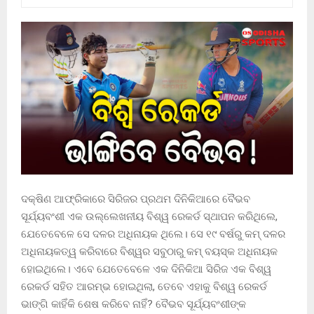
ଦକ୍ଷିଣ ଆଫ୍ରିକାରେ ସିରିଜର ପ୍ରଥମ ଦିନିକିଆରେ ବୈଭବ
ସୂର୍ଯ୍ୟବଂଶୀ ଏକ ଉଲ୍ଲେଖନୀୟ ବିଶ୍ୱ ରେକର୍ଡ ସ୍ଥାପନ କରିଥିଲେ,
ଯେତେବେଳେ ସେ ଦଳର ଅଧିନାୟକ ଥିଲେ। ସେ ୧୯ ବର୍ଷରୁ କମ୍ ଦଳର
ଅଧିନାୟକତ୍ୱ କରିବାରେ ବିଶ୍ୱର ସବୁଠାରୁ କମ୍ ବୟସ୍କ ଅଧିନାୟକ
ହୋଇଥିଲେ। ଏବେ ଯେତେବେଳେ ଏକ ଦିନିକିଆ ସିରିଜ ଏକ ବିଶ୍ୱ
ରେକର୍ଡ ସହିତ ଆରମ୍ଭ ହୋଇଥିଲା, ତେବେ ଏହାକୁ ବିଶ୍ୱ ରେକର୍ଡ
ଭାଙ୍ଗି କାହିଁକି ଶେଷ କରିବେ ନାହିଁ? ବୈଭବ ସୂର୍ଯ୍ୟବଂଶୀଙ୍କ