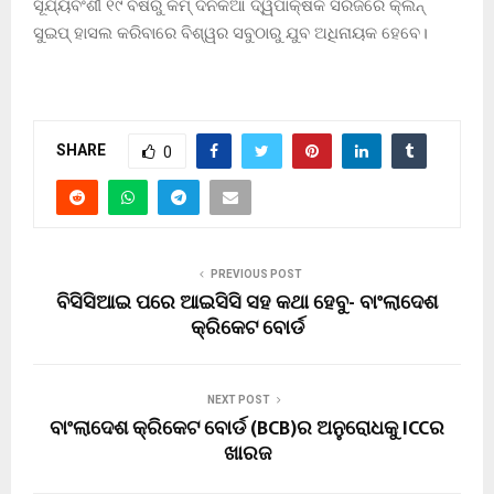
ସୂର୍ଯ୍ୟବଂଶୀ ୧୯ ବର୍ଷରୁ କମ୍ ଦିନିକିଆ ଦ୍ୱିପାକ୍ଷିକ ସିରିଜରେ କ୍ଲିନ୍
ସୁଇପ୍ ହାସଲ କରିବାରେ ବିଶ୍ୱର ସବୁଠାରୁ ଯୁବ ଅଧିନାୟକ ହେବେ।
SHARE
0
PREVIOUS POST
ବିସିସିଆଇ ପରେ ଆଇସିସି ସହ କଥା ହେବୁ- ବାଂଲାଦେଶ
କ୍ରିକେଟ ବୋର୍ଡ
NEXT POST
ବାଂଲାଦେଶ କ୍ରିକେଟ ବୋର୍ଡ (BCB)ର ଅନୁରୋଧକୁ ICCର
ଖାରଜ