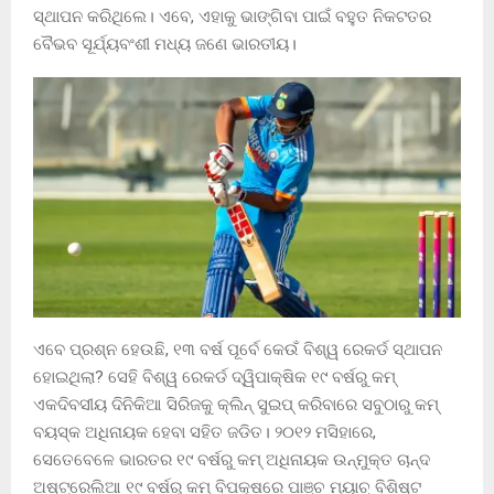
ସ୍ଥାପନ କରିଥିଲେ। ଏବେ, ଏହାକୁ ଭାଙ୍ଗିବା ପାଇଁ ବହୁତ ନିକଟତର
ବୈଭବ ସୂର୍ଯ୍ୟବଂଶୀ ମଧ୍ୟ ଜଣେ ଭାରତୀୟ।
ଏବେ ପ୍ରଶ୍ନ ହେଉଛି, ୧୩ ବର୍ଷ ପୂର୍ବେ କେଉଁ ବିଶ୍ୱ ରେକର୍ଡ ସ୍ଥାପନ
ହୋଇଥିଲା? ସେହି ବିଶ୍ୱ ରେକର୍ଡ ଦ୍ୱିପାକ୍ଷିକ ୧୯ ବର୍ଷରୁ କମ୍
ଏକଦିବସୀୟ ଦିନିକିଆ ସିରିଜକୁ କ୍ଲିନ୍ ସୁଇପ୍ କରିବାରେ ସବୁଠାରୁ କମ୍
ବୟସ୍କ ଅଧିନାୟକ ହେବା ସହିତ ଜଡିତ। ୨୦୧୨ ମସିହାରେ,
ସେତେବେଳେ ଭାରତର ୧୯ ବର୍ଷରୁ କମ୍ ଅଧିନାୟକ ଉନ୍ମୁକ୍ତ ଚାନ୍ଦ
ଅଷ୍ଟ୍ରେଲିଆ ୧୯ ବର୍ଷରୁ କମ୍ ବିପକ୍ଷରେ ପାଞ୍ଚ ମ୍ୟାଚ୍ ବିଶିଷ୍ଟ