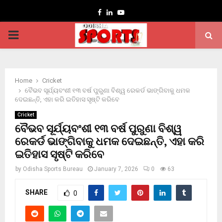
Facebook
Linkedin
Youtube
PRIMARY
MENU
Home
Cricket
ବୈଭବ ସୂର୍ଯ୍ୟବଂଶୀ ୧୩ ବର୍ଷ ପୁରୁଣା ବିଶ୍ୱ ରେକର୍ଡ ଭାଙ୍ଗିବାକୁ ଧମକ
ଦେଇଛନ୍ତି, ଏହା କରି ଇତିହାସ ସୃଷ୍ଟି କରିବେ
Cricket
ବୈଭବ ସୂର୍ଯ୍ୟବଂଶୀ ୧୩ ବର୍ଷ ପୁରୁଣା ବିଶ୍ୱ
ରେକର୍ଡ ଭାଙ୍ଗିବାକୁ ଧମକ ଦେଇଛନ୍ତି, ଏହା କରି
ଇତିହାସ ସୃଷ୍ଟି କରିବେ
by
Odisha Sports Bureau
January 7, 2026
0
63
SHARE
0