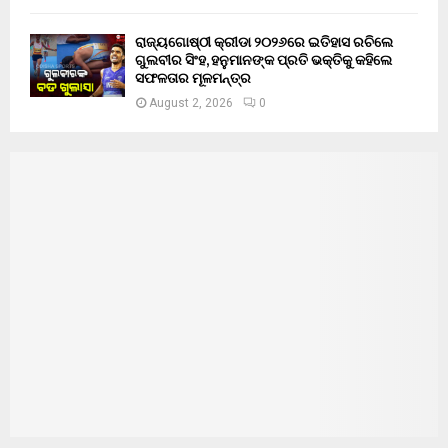
ରାଜ୍ୟଗୋଷ୍ଠୀ କ୍ରୀଡା ୨୦୨୬ରେ ଇତିହାସ ରଚିଲେ
ଗୁଲବୀର ସିଂହ, ହନୁମାନଙ୍କ ପ୍ରତି ଭକ୍ତିକୁ କହିଲେ
ସଫଳତାର ମୂଳମନ୍ତ୍ର
August 2, 2026
0