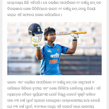
ଉଦ୍ଦେଶ୍ୟ କିଛି ଏହିପରି। ସେ ଦକ୍ଷିଣ ଆଫ୍ରିକାର ୧୯ ବର୍ଷରୁ କମ୍ ଦଳ
ବିପକ୍ଷରେ ଶେଷ ଦିନିକିଆରେ ଭାରତ ୧୯ ବର୍ଷରୁ କମ୍ ଦଳକୁ ବିଜୟୀ
କରାଇ ଏହି ସଫଳତା ହାସଲ କରିପାରିବେ।
ଭାରତ ଏବଂ ଦକ୍ଷିଣ ଆଫ୍ରିକାର ୧୯ ବର୍ଷରୁ କମ୍ ଦଳ ଜାନୁଆରୀ ୭
ତାରିଖରେ ସିରିଜର ତୃତୀୟ ଏବଂ ଶେଷ ଦିନିକିଆ ଖେଳିବାକୁ ଯାଉଛି। ଏହି
ମ୍ୟାଚ୍‌ରେ ବୈଭବ ସୂର୍ଯ୍ୟବଂଶୀ ଯେଉଁ ବିଶ୍ୱ ରେକର୍ଡ ସୃଷ୍ଟି କରିବେ
ତାହା ୧୩ ବର୍ଷ ପୂର୍ବେ ସ୍ଥାପନ ହୋଇଥିଲା। ଉଲ୍ଲେଖନୀୟ କଥା ହେଉଛି
ଯେ ୧୩ ବର୍ଷ ପୂର୍ବେ, ୨୦୧୨ରେ ମଧ୍ୟ ଏହି ରେକର୍ଡ ଜଣେ ଭାରତୀୟ