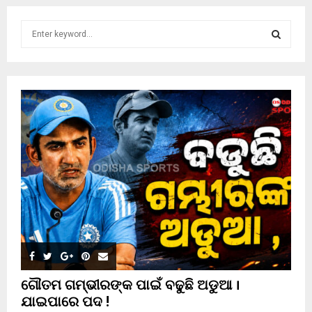
S
e
a
S
r
c
E
h
f
A
o
r
R
:
C
H
ଗୌତମ ଗମ୍ଭୀରଙ୍କ ପାଇଁ ବଢୁଛି ଅଡୁଆ ।
ଯାଇପାରେ ପଦ !