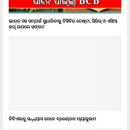
ଭାରତ ସହ ସମ୍ପର୍କ ସୁଧାରିବାକୁ ବିସିବିର ଚେଷ୍ଟା, ସିରିଜ୍ ଓ ଏସିଆ
କପ୍ ଉପରେ ସଙ୍କଟ
ବିବିଏଲରୁ ସନ୍ନ୍ୟାସ ନେବେ ବ୍ରେଣ୍ଡନ ମ୍ୟାକୁଲମ