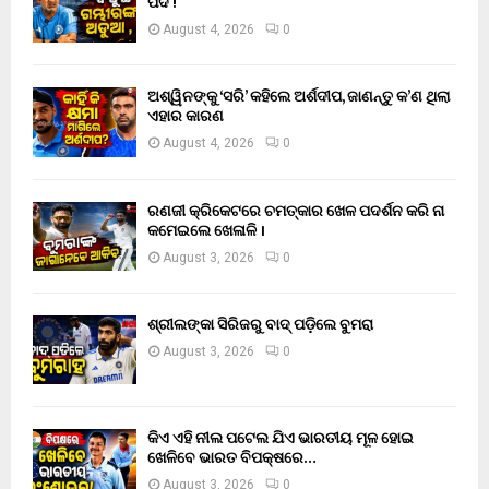
ପଦ !
August 4, 2026
0
ଅଶ୍ୱିନଙ୍କୁ ‘ସରି’ କହିଲେ ଅର୍ଶଦୀପ, ଜାଣନ୍ତୁ କ’ଣ ଥିଲା
ଏହାର କାରଣ
August 4, 2026
0
ରଣଜୀ କ୍ରିକେଟରେ ଚମତ୍କାର ଖେଳ ପଦର୍ଶନ କରି ନା
କମେଇଲେ ଖେଳାଳି ।
August 3, 2026
0
ଶ୍ରୀଲଙ୍କା ସିରିଜରୁ ବାଦ୍ ପଡ଼ିଲେ ବୁମରା
August 3, 2026
0
କିଏ ଏହି ନୀଲ ପଟେଲ ଯିଏ ଭାରତୀୟ ମୂଳ ହୋଇ
ଖେଳିବେ ଭାରତ ବିପକ୍ଷରେ…
August 3, 2026
0