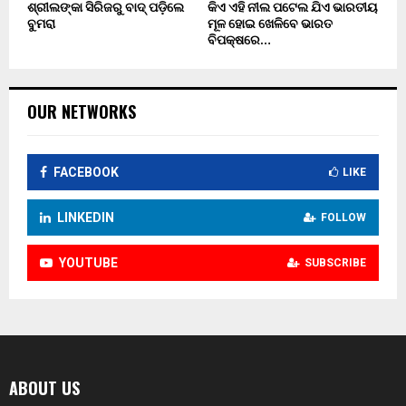
ଶ୍ରୀଲଙ୍କା ସିରିଜରୁ ବାଦ୍ ପଡ଼ିଲେ
କିଏ ଏହି ନୀଲ ପଟେଲ ଯିଏ ଭାରତୀୟ
ବୁମରା
ମୂଳ ହୋଇ ଖେଳିବେ ଭାରତ
ବିପକ୍ଷରେ…
OUR NETWORKS
FACEBOOK
LIKE
LINKEDIN
FOLLOW
YOUTUBE
SUBSCRIBE
ABOUT US