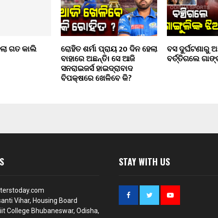
ଲା ଗତ କାଲି
ରୋହିତ ଶର୍ମା ପ୍ରାୟ 20 ଦିନ ହେଲା
ବସ ଦୁର୍ଘଟଣାରୁ 
ବାହାରେ ଅଛନ୍ତି। ସେ ଆଜି
ବର୍ତ୍ତିଗଲେ ଗାଙ୍
ସନରାଇଜର୍ସ ହାଇଦ୍ରାବାଦ
ବିପକ୍ଷରେ ଖେଳିବେ କି?
S
STAY WITH US
terstoday.com
anti Vihar, Housing Board
iit College Bhubaneswar, Odisha,