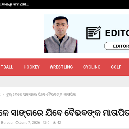
ପ, ଜାଣନ୍ତୁ କ’ଣ ଥିଲା…
ରଣଜୀ କ୍ରିକେଟରେ ଚ
OTBALL
HOCKEY
WRESTLING
CYCLING
GOLF
t
ଟୁର୍ ବେଳେ ସାଙ୍ଗରେ ଯିବେ ବୈଭବଙ୍କ ମାତାପିତା
େଳେ ସାଙ୍ଗରେ ଯିବେ ବୈଭବଙ୍କ ମାତାପିତ
s Bureau
June 7, 2026
0
42