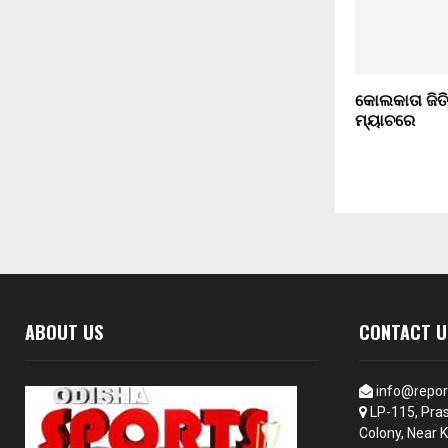
କୋଲକାତା ଜିତି
ମ୍ୟାଚରେ
ABOUT US
CONTACT U
info@repor
LP-115, Pras
Colony, Near K