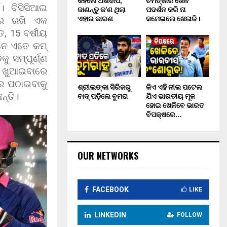
କହିଲେ ଅର୍ଶଦୀପ,
ଚମତ୍କାର ଖେଳ
ଁ। ବିସିସିଆଇ
ଜାଣନ୍ତୁ କ’ଣ ଥିଲା
ପଦର୍ଶନ କରି ନା
ଏହାର କାରଣ
କମେଇଲେ ଖେଳାଳି ।
ିରେ ରଖି ଏକ
ତ
, 15
ବର୍ଷୀୟ
ାନେ ଏତେ କମ୍
 ସମ୍ପୂର୍ଣ୍ଣ
ାପ ଖୁଆଇବାରେ
ରେ ପଠାଇବାକୁ
ଶ୍ରୀଲଙ୍କା ସିରିଜରୁ
କିଏ ଏହି ନୀଲ ପଟେଲ
ବାଦ୍ ପଡ଼ିଲେ ବୁମରା
ଯିଏ ଭାରତୀୟ ମୂଳ
ନ୍ତି।
ହୋଇ ଖେଳିବେ ଭାରତ
ବିପକ୍ଷରେ…
OUR NETWORKS
FACEBOOK
LIKE
LINKEDIN
FOLLOW