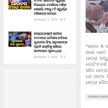
୨୦୨୬: ଭାରତର ସ୍ୱର୍ଣ୍ଣ
ବିଜୟରେ ଚମକିଲେ ମହିଳା
ଖେଳାଳି, ୧୩ରୁ ୮ଟି ସ୍ୱର୍ଣ୍ଣ
ମହିଳାଙ୍କ ନାମରେ
August 2, 2026
0
ରାଜ୍ୟଗୋଷ୍ଠୀ କ୍ରୀଡା
୨୦୨୬ରେ ଇତିହାସ ରଚିଲେ
ଗୁଲବୀର ସିଂହ, ହନୁମାନଙ୍କ
“ଭାରତ
A
ଦ
ପ୍ରତି ଭକ୍ତିକୁ କହିଲେ
ସଫଳତାର ମୂଳମନ୍ତ୍ର
ଜଣେ ଛୋଟ ପ
August 2, 2026
0
ଯାତ୍ରା କର
ଗୋଟିଏ ବର୍ଷ
ସହିତ ଯାତ୍ରା
ଯେ ତାଙ୍କ ପ
ଯାତ୍ରା କରି
VAIBHAV SURYA