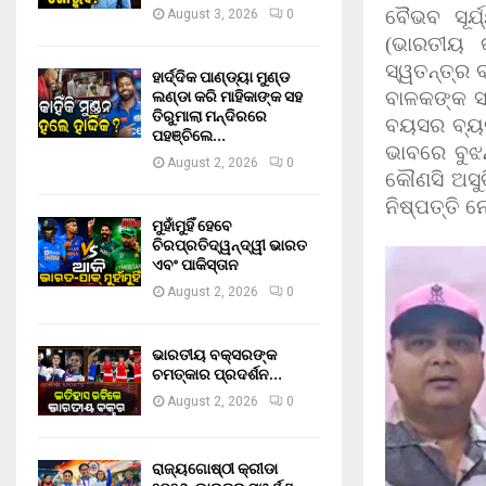
ବୈଭବ ସୂର୍
August 3, 2026
0
(ଭାରତୀୟ କ
ସ୍ୱତନ୍ତ୍ର 
ହାର୍ଦ୍ଦିକ ପାଣ୍ଡ୍ୟା ମୁଣ୍ଡ
ଲଣ୍ଡା କରି ମାହିକାଙ୍କ ସହ
ବାଳକଙ୍କ ସହ
ତିରୁମାଲା ମନ୍ଦିରରେ
ବୟସର ବ୍ୟକ୍
ପହଞ୍ଚିଲେ…
ଭାବରେ ବୁଝନ
August 2, 2026
0
କୌଣସି ଅସୁବ
ନିଷ୍ପତ୍ତି 
ମୁହାଁମୁହିଁ ହେବେ
ଚିରପ୍ରତିଦ୍ୱନ୍ଦ୍ୱୀ ଭାରତ
ଏବଂ ପାକିସ୍ତାନ
August 2, 2026
0
ଭାରତୀୟ ବକ୍ସରଙ୍କ
ଚମତ୍କାର ପ୍ରଦର୍ଶନ…
August 2, 2026
0
ରାଜ୍ୟଗୋଷ୍ଠୀ କ୍ରୀଡା