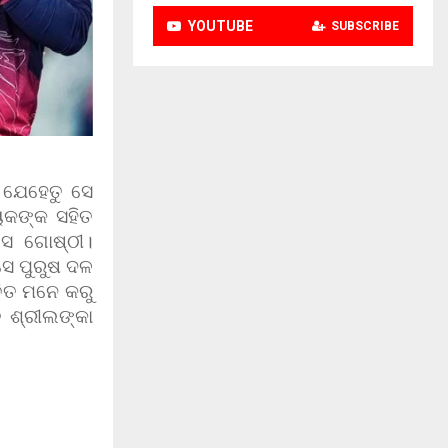
YOUTUBE
SUBSCRIBE
। ଯେହେତୁ ସେ
ିକଙ୍କ ସହିତ
ୟସ ଗୋଷ୍ଠୀ।
ସେ ପୁରୁଷ ଦଳ
ିତ ମନେ କରୁ
ତ ଶ୍ରୀଲଙ୍କା