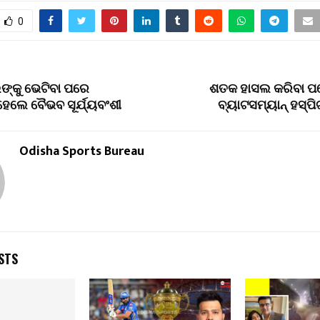
0
ଙ୍କୁ ଭେଟିବା ପରେ
ଶତକ ହାସଲ କରିବା ପ
େଲେ ବୈଭବ ସୂର୍ଯ୍ୟବଂଶୀ
ବ୍ୟାଟସମ୍ୟାନ୍ ହସ୍ପି
Odisha Sports Bureau
STS