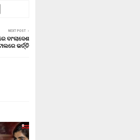
NEXT POST
ରେ ବାଂଲାଦେଶ
ଟାଲରେ ଭର୍ତ୍ତି