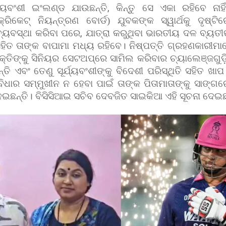
ଯ୍ୟବଂଶୀ ଇଂଲଣ୍ଡ ଯାଉଛନ୍ତି
,
କିନ୍ତୁ ସେ ଏକା ରହିବେ ନାହି
୍ରିକେଟ୍ ନିୟନ୍ତ୍ରଣ ବୋର୍ଡ) ଯୁବକଙ୍କ ସ୍ୱାର୍ଥକୁ ଦୃଷ୍ଟ
ବ୍ୟବସ୍ଥା କରିବା ପରେ
,
ଯାତ୍ରା କରୁଥିବା ଭାରତୀୟ ଦଳ ବ୍ୟତୀ
ିତ ତାଙ୍କ ବାପାମା ମଧ୍ୟ ରହିବେ।
ନିଷ୍ପତ୍ତି ଗ୍ରହଣକାରୀମ
ତିଙ୍କୁ ସିନିୟର ସେଟଅପ୍‌ରେ ସାମିଲ କରିବାର ଚ୍ୟାଲେଞ୍ଜଗୁଡ଼ିକୁ
୍ତି ଏବଂ ତେଣୁ ସୂର୍ଯ୍ୟବଂଶୀଙ୍କୁ ବିଦେଶୀ ପରିସ୍ଥିତି ସହିତ ଖ
ିଧାର ସମ୍ମୁଖୀନ ନ ହେବା ପାଇଁ ତାଙ୍କ ପିତାମାତାଙ୍କୁ ସାଙ୍ଗ
ନେଇଛନ୍ତି। ବିସିସିଆଇ ସଚିବ ଦେବଜିତ ସାଇକିଆ ଏହି ସୂଚନା ଦେଇଛ