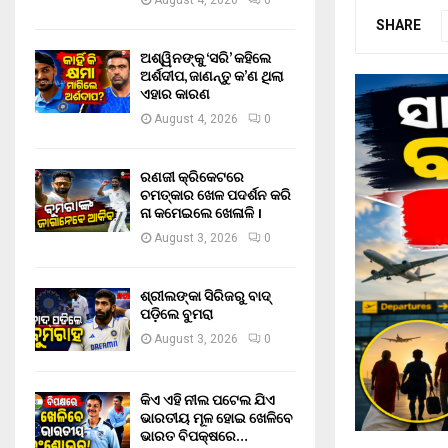
August 4, 2026
0
SHARE
ଅଶ୍ୱିନଙ୍କୁ ‘ସରି’ କହିଲେ
ଅର୍ଶଦୀପ, ଜାଣନ୍ତୁ କ’ଣ ଥିଲା
ଏହାର କାରଣ
August 4, 2026
0
ରଣଜୀ କ୍ରିକେଟରେ
ଚମତ୍କାର ଖେଳ ପଦର୍ଶନ କରି
ନା କମେଇଲେ ଖେଳାଳି ।
August 3, 2026
0
ଶ୍ରୀଲଙ୍କା ସିରିଜରୁ ବାଦ୍
ପଡ଼ିଲେ ବୁମରା
August 3, 2026
0
କିଏ ଏହି ନୀଲ ପଟେଲ ଯିଏ
ଭାରତୀୟ ମୂଳ ହୋଇ ଖେଳିବେ
ଭାରତ ବିପକ୍ଷରେ…