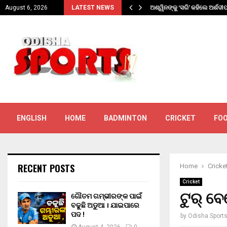
ଯାଇପାରେ…
ଅଶ୍ୱିନଙ୍କୁ ‘ସରି’ କହିଲେ ଅର୍ଶଦୀ
August 6, 2026
LATEST NEWS
ENGLISH
HOME
BADMINTON
CRICKET
FO
RECENT POSTS
Home
Cricke
Cricket
ଟୁର୍ ବ
ଗୌତମ ଗମ୍ଭୀରଙ୍କ ପାଇଁ
ବଢୁଛି ଅଡୁଆ । ଯାଇପାରେ
ପଦ !
by
Odisha Sport