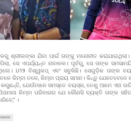
ଳରୁ ଶ୍ରୀଲଙ୍କା ଯିବା ପାଇଁ ତାଙ୍କୁ ମନୋନୀତ କରାଯାଇଥିଲା
ିଲା
,
ସେ ଏପର୍ଯ୍ୟନ୍ତ ନାବାଳକ। ପୂର୍ବରୁ
,
ସେ ତାଙ୍କ ସମସାମୟ
ୁଥିଲେ।
U19
ବିଶ୍ୱକପ୍ ଏବଂ ସବୁକିଛି। ସେଗୁଡ଼ିକ ତାଙ୍କ ବ
 ତଳେ କିମ୍ବା ତଳେ
,
କିମ୍ବା ପ୍ରାୟ ସମାନ। କିନ୍ତୁ ଯେତେବେଳେ 
 କରୁଛନ୍ତି
,
ଯେଉଁମାନେ ସମସ୍ତେ ବୟସ୍କ
,
ତେଣୁ ଆମେ ଏହା ଉଚ
ିତାମାତା କିମ୍ବା ପରିବାରର ଯେ କୌଣସି ବ୍ୟକ୍ତି ତାଙ୍କ ସହି
ପାରିବେ
,”
।
VANSHI