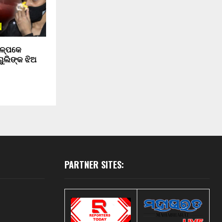
ଅଳ୍ପକେ
ଗୁଲିଙ୍କ ଝିଅ
PARTNER SITES: