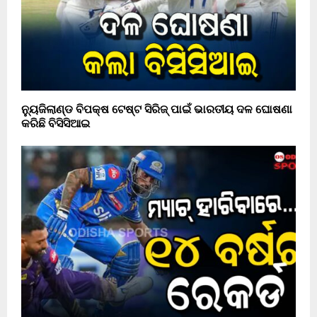
ନ୍ୟୁଜିଲାଣ୍ଡ ବିପକ୍ଷ ଟେଷ୍ଟ ସିରିଜ୍ ପାଇଁ ଭାରତୀୟ ଦଳ ଘୋଷଣା
କରିଛି ବିସିସିଆଇ