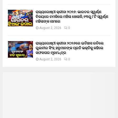
ରାଜ୍ୟଗୋଷ୍ଠୀ କ୍ରୀଡା ୨୦୨୬: ଭାରତର ସ୍ୱର୍ଣ୍ଣ
ବିଜୟରେ ଚମକିଲେ ମହିଳା ଖେଳାଳି, ୧୩ରୁ ୮ଟି ସ୍ୱର୍ଣ୍ଣ
ମହିଳାଙ୍କ ନାମରେ
August 2, 2026
0
ରାଜ୍ୟଗୋଷ୍ଠୀ କ୍ରୀଡା ୨୦୨୬ରେ ଇତିହାସ ରଚିଲେ
ଗୁଲବୀର ସିଂହ, ହନୁମାନଙ୍କ ପ୍ରତି ଭକ୍ତିକୁ କହିଲେ
ସଫଳତାର ମୂଳମନ୍ତ୍ର
August 2, 2026
0