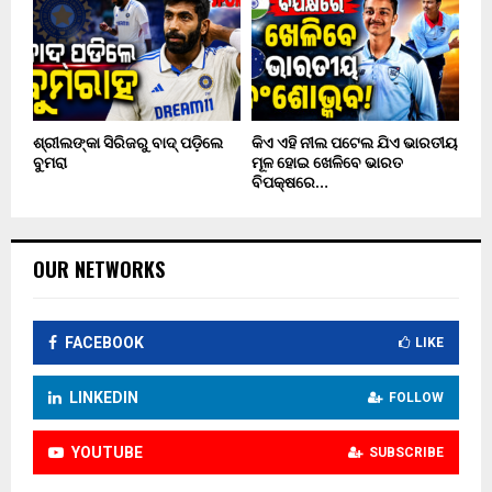
ଶ୍ରୀଲଙ୍କା ସିରିଜରୁ ବାଦ୍ ପଡ଼ିଲେ
କିଏ ଏହି ନୀଲ ପଟେଲ ଯିଏ ଭାରତୀୟ
ବୁମରା
ମୂଳ ହୋଇ ଖେଳିବେ ଭାରତ
ବିପକ୍ଷରେ…
OUR NETWORKS
FACEBOOK
LIKE
LINKEDIN
FOLLOW
YOUTUBE
SUBSCRIBE