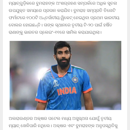
ମ୍ୟାଚ୍‌ଗୁଡ଼ିକରେ ବୁମରାହଙ୍କ ଅଂଶଗ୍ରହଣ ସମ୍ପର୍କରେ ଅଧିକ ସୂଚନା
ଉପଯୁକ୍ତ ସମୟରେ ପ୍ରଦାନ କରାଯିବ। ବୁମରାହ ସମ୍ପ୍ରତି ତିନୋଟି
ଫର୍ମାଟରେ ୧୦୦ଟି ଅନ୍ତର୍ଜାତୀୟ ୱିକେଟ୍ ନେଇଥିବା ପ୍ରଥମ ଭାରତୀୟ
ବୋଲର ହୋଇଛନ୍ତି। ତାଙ୍କ ସ୍ଥାନରେ ତୃତୀୟ ଟି-୨୦ ପାଇଁ ହର୍ଷିତ
ରାଣାଙ୍କୁ ଭାରତର ପ୍ଲେଇଂ-୧୧ରେ ସାମିଲ କରାଯାଇଥିଲା।
ଅଲରାଉଣ୍ଡର ଅକ୍ଷର ପଟେଲ ମଧ୍ୟ ଅସୁସ୍ଥତା ଯୋଗୁଁ ତୃତୀୟ
ମ୍ୟାଚ୍ ଖେଳିପାରି ନଥିଲେ। ଅକ୍ଷର ଏବଂ ବୁମରାହଙ୍କ ଅନୁପସ୍ଥିତିକୁ