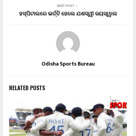
NEXT POST
ହସ୍ପିଟାଲରେ ଭର୍ତ୍ତି ହେଲେ ଯଶସ୍ୱୀ ଜୟସ୍ୱାଲ
Odisha Sports Bureau
RELATED POSTS