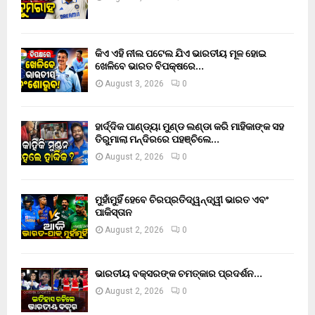
କିଏ ଏହି ନୀଲ ପଟେଲ ଯିଏ ଭାରତୀୟ ମୂଳ ହୋଇ
ଖେଳିବେ ଭାରତ ବିପକ୍ଷରେ…
August 3, 2026
0
ହାର୍ଦ୍ଦିକ ପାଣ୍ଡ୍ୟା ମୁଣ୍ଡ ଲଣ୍ଡା କରି ମାହିକାଙ୍କ ସହ
ତିରୁମାଲା ମନ୍ଦିରରେ ପହଞ୍ଚିଲେ…
August 2, 2026
0
ମୁହାଁମୁହିଁ ହେବେ ଚିରପ୍ରତିଦ୍ୱନ୍ଦ୍ୱୀ ଭାରତ ଏବଂ
ପାକିସ୍ତାନ
August 2, 2026
0
ଭାରତୀୟ ବକ୍ସରଙ୍କ ଚମତ୍କାର ପ୍ରଦର୍ଶନ…
August 2, 2026
0