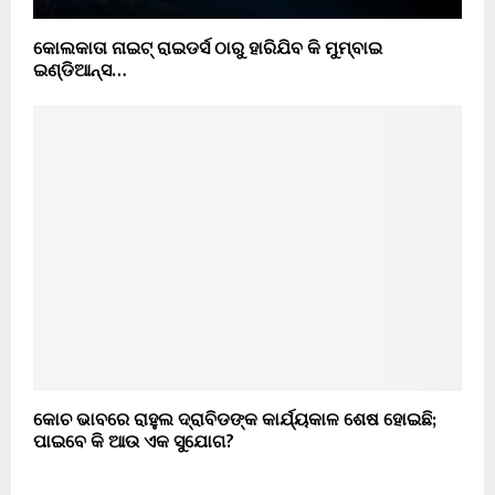
କୋଲକାତା ନାଇଟ୍ ରାଇଡର୍ସ ଠାରୁ ହାରିଯିବ କି ମୁମ୍ବାଇ
ଇଣ୍ଡିଆନ୍ସ…
କୋଚ ଭାବରେ ରାହୁଲ ଦ୍ରାବିଡଙ୍କ କାର୍ଯ୍ୟକାଳ ଶେଷ ହୋଇଛି;
ପାଇବେ କି ଆଉ ଏକ ସୁଯୋଗ?