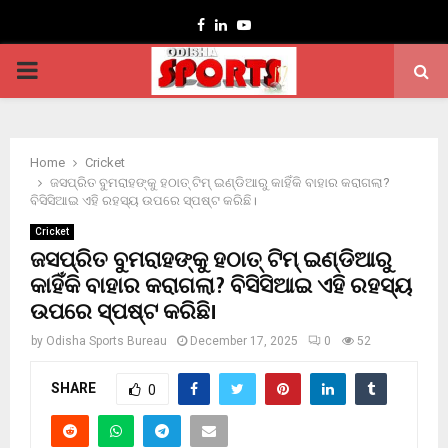
Facebook
Linkedin
Youtube
PRIMARY
MENU
Home
Cricket
ଜସପ୍ରିତ ବୁମରାହଙ୍କୁ ହଠାତ୍ ଟିମ୍ ଇଣ୍ଡିଆରୁ କାହିଁକି ବାହାର କରାଗଲା?
ବିସିସିଆଇ ଏହି ରହସ୍ୟ ଉପରେ ସ୍ପଷ୍ଟ କରିଛି।
Cricket
ଜସପ୍ରିତ ବୁମରାହଙ୍କୁ ହଠାତ୍ ଟିମ୍ ଇଣ୍ଡିଆରୁ
କାହିଁକି ବାହାର କରାଗଲା? ବିସିସିଆଇ ଏହି ରହସ୍ୟ
ଉପରେ ସ୍ପଷ୍ଟ କରିଛି।
by
Odisha Sports Bureau
December 17, 2025
0
52
SHARE
0