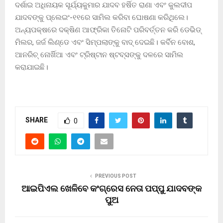
ଦର୍ଶାଇ ଅଧିନାୟକ ସୂର୍ଯ୍ୟକୁମାର ଯାଦବ ହର୍ଷିତ ରାଣା ଏବଂ କୁଲଦୀପ
ଯାଦବଙ୍କୁ ପ୍ଲେଇଂ-୧୧ରେ ସାମିଲ କରିବା ଘୋଷଣା କରିଥିଲେ।
ଅନ୍ୟପକ୍ଷରେ ଦକ୍ଷିଣ ଆଫ୍ରିକା ତିନୋଟି ପରିବର୍ତ୍ତନ କରି ଡେଭିଡ୍
ମିଲର, ଜର୍ଜ ଲିଣ୍ଡେ ଏବଂ ସିମ୍ପଲାଙ୍କୁ ବାଦ୍ ଦେଇଛି। କର୍ବିନ ବୋଶ,
ଆନରିଚ୍ ନୋର୍ଖିଆ ଏବଂ ଟ୍ରିଷ୍ଟାନ ଷ୍ଟବ୍ସଙ୍କୁ ଦଳରେ ସାମିଲ
କରାଯାଇଛି।
SHARE
0
PREVIOUS POST
ଆଇପିଏଲ ଖେଳିବେ କଂଗ୍ରେସ ନେତା ପପ୍ପୁ ଯାଦବଙ୍କ
ପୁଅ