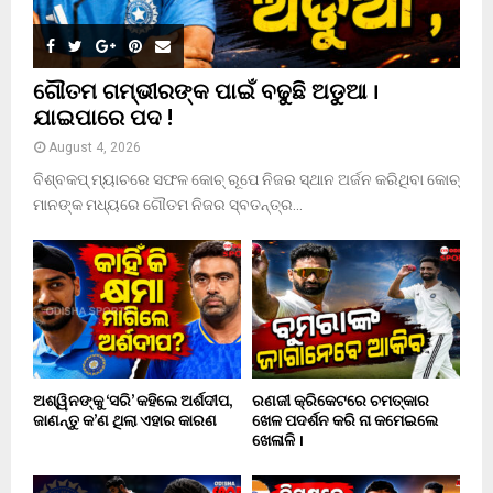
ଗୌତମ ଗମ୍ଭୀରଙ୍କ ପାଇଁ ବଢୁଛି ଅଡୁଆ ।
ଯାଇପାରେ ପଦ !
August 4, 2026
ବିଶ୍ବକପ୍ ମ୍ୟାଚରେ ସଫଳ କୋଚ୍ ରୂପେ ନିଜର ସ୍ଥାନ ଅର୍ଜନ କରିଥିବା କୋଚ୍
ମାନଙ୍କ ମଧ୍ୟରେ ଗୌତମ ନିଜର ସ୍ବତନ୍ତ୍ର...
ଅଶ୍ୱିନଙ୍କୁ ‘ସରି’ କହିଲେ ଅର୍ଶଦୀପ,
ରଣଜୀ କ୍ରିକେଟରେ ଚମତ୍କାର
ଜାଣନ୍ତୁ କ’ଣ ଥିଲା ଏହାର କାରଣ
ଖେଳ ପଦର୍ଶନ କରି ନା କମେଇଲେ
ଖେଳାଳି ।