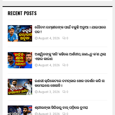
RECENT POSTS
ଗୌତମ ଗମ୍ଭୀରଙ୍କ ପାଇଁ ବଢୁଛି ଅଡୁଆ । ଯାଇପାରେ
ପଦ !
August 4, 2026
0
ଅଶ୍ୱିନଙ୍କୁ ‘ସରି’ କହିଲେ ଅର୍ଶଦୀପ, ଜାଣନ୍ତୁ କ’ଣ ଥିଲା
ଏହାର କାରଣ
August 4, 2026
0
ରଣଜୀ କ୍ରିକେଟରେ ଚମତ୍କାର ଖେଳ ପଦର୍ଶନ କରି ନା
କମେଇଲେ ଖେଳାଳି ।
August 3, 2026
0
ଶ୍ରୀଲଙ୍କା ସିରିଜରୁ ବାଦ୍ ପଡ଼ିଲେ ବୁମରା
August 3, 2026
0