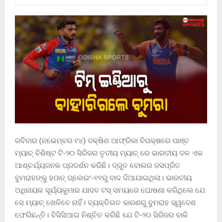
ରବିବାର (ନଭେମ୍ବର ୧୪) ଦକ୍ଷିଣ ଆଫ୍ରିକା ବିପକ୍ଷରେ ପାଞ୍ଚ
ମ୍ୟାଚ୍ ବିଶିଷ୍ଟ ଟି-୨୦ ସିରିଜର ତୃତୀୟ ମ୍ୟାଚ୍ ରେ ଭାରତୀୟ ଦଳ ଏକ
ଆଶ୍ଚର୍ଯ୍ୟଜନକ ପ୍ରଦର୍ଶନ କରିଛି। ଦ୍ରୁତ ବୋଲର ଜସପ୍ରିତ
ବୁମରାହଙ୍କୁ ହଠାତ୍ ପ୍ଲେଇଂ-୧୧ରୁ ବାଦ ଦିଆଯାଇଥିଲା। ଭାରତୀୟ
ଅଧିନାୟକ ସୂର୍ଯ୍ୟକୁମାର ଯାଦବ ଟସ୍ ସମୟରେ ଘୋଷଣା କରିଥିଲେ ଯେ
ସେ ମ୍ୟାଚ୍ ଖେଳିବେ ନାହିଁ। ବ୍ୟକ୍ତିଗତ କାରଣରୁ ବୁମରାହ ସ୍ୱଦେଶ
ଫେରିଛନ୍ତି। ବିସିସିଆଇ ନିଶ୍ଚିତ କରିଛି ଯେ ଟି-୨୦ ସିରିଜର ବାକି