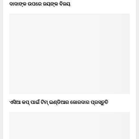
ଦାଦାଙ୍କ ଉପରେ ଜୟଙ୍କ ବିଜୟ
ଏସିଆ କପ୍ ପାଇଁ ଟିମ୍ ଇଣ୍ଡିଆର ଜୋରଦାର ପ୍ରସ୍ତୁତି