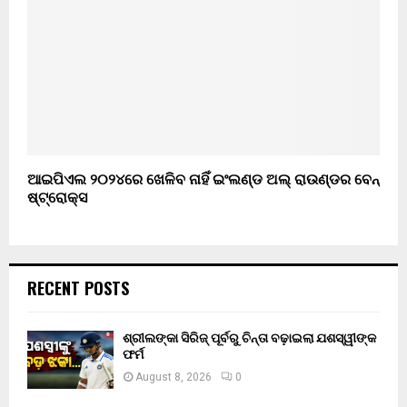
ଆଇପିଏଲ ୨୦୨୪ରେ ଖେଳିବ ନାହିଁ ଇଂଲଣ୍ଡ ଅଲ୍ ରାଉଣ୍ଡର ବେନ୍
ଷ୍ଟ୍ରୋକ୍ସ
RECENT POSTS
ଶ୍ରୀଲଙ୍କା ସିରିଜ୍ ପୂର୍ବରୁ ଚିନ୍ତା ବଢ଼ାଇଲା ଯଶସ୍ୱୀଙ୍କ
ଫର୍ମ
August 8, 2026
0