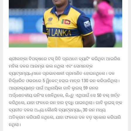
ଶ୍ରୀଲଙ୍କା ବିପକ୍ଷରେ ଟସ୍ ଜିତି ପ୍ରଥମେ ବ୍ୟାଟିଂ କରିଥିବା ଆଇରିଶ
ମହିଳା ଦଳର ଆରମ୍ଭ ଭଲ ନଥିଲା ଏବଂ ସେମାନଙ୍କ
ବ୍ୟାଟ୍ସମ୍ୟାନ୍ମାନେ ପ୍ରଭାବଶାଳୀ ପ୍ରମାଣିତ ହୋଇନଥିଲେ। ଦଳ
ନିର୍ଦ୍ଧାରିତ ଓଭରରେ 5 ୱିକେଟ୍ ହରାଇ ମାତ୍ର 130 ରନ କରିପାରିଥିଲା।
ଆୟରଲ୍ୟାଣ୍ଡ ପାଇଁ ଅଧିନାୟିକା ଗାବି ଲୁଇସ୍ 59 ରନର
ଅର୍ଦ୍ଧଶତକୀୟ ଇନିଂସ ଖେଳିଥିଲେ, କିନ୍ତୁ ଏଥିପାଇଁ ସେ 50 ବଲ୍ ଖର୍ଚ୍ଚ
କରିଥିଲେ, ଯାହା ଫଳରେ ରନ ହାର ବୃଦ୍ଧି ପାଇନଥିଲା। ଗାବି ଲୁଇସ୍ ଙ୍କ
ବ୍ୟତୀତ ଦଳର ଅନ୍ୟ କୌଣସି ବ୍ୟାଟ୍ସମ୍ୟାନ୍ 30 ରନ ମଧ୍ୟ
ଅତିକ୍ରମ କରିପାରି ନଥିଲେ, ଯାହା ଫଳରେ ଦଳ ବଡ଼ ସ୍କୋର କରିପାରି
ନଥିଲା।