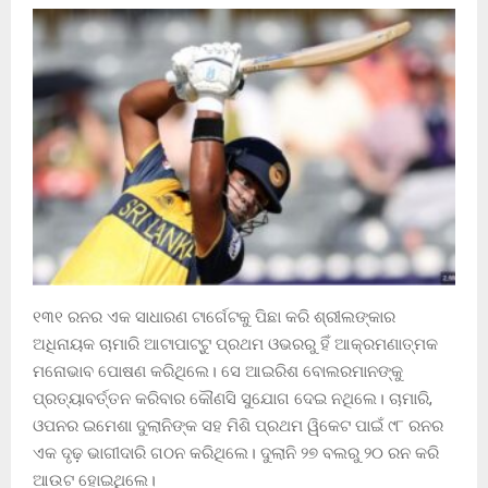
୧୩୧ ରନର ଏକ ସାଧାରଣ ଟାର୍ଗେଟକୁ ପିଛା କରି ଶ୍ରୀଲଙ୍କାର
ଅଧିନାୟକ ଚାମାରି ଆଟାପାଟ୍ଟୁ ପ୍ରଥମ ଓଭରରୁ ହିଁ ଆକ୍ରମଣାତ୍ମକ
ମନୋଭାବ ପୋଷଣ କରିଥିଲେ। ସେ ଆଇରିଶ ବୋଲରମାନଙ୍କୁ
ପ୍ରତ୍ୟାବର୍ତ୍ତନ କରିବାର କୌଣସି ସୁଯୋଗ ଦେଇ ନଥିଲେ। ଚାମାରି,
ଓପନର ଇମେଶା ଦୁଲାନିଙ୍କ ସହ ମିଶି ପ୍ରଥମ ୱିକେଟ ପାଇଁ ୯୮ ରନର
ଏକ ଦୃଢ଼ ଭାଗୀଦାରି ଗଠନ କରିଥିଲେ। ଦୁଲାନି ୨୭ ବଲରୁ ୨୦ ରନ କରି
ଆଉଟ ହୋଇଥିଲେ।