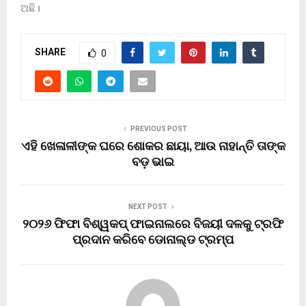
ଅଛି।
SHARE
0
PREVIOUS POST
ଏହି ଖେଳାଳୀଙ୍କ ଘରେ ଶୋକର ଛାୟା, ଆଉ ନାହାନ୍ତି ତାଙ୍କ
ବଡ଼ ଭାଇ
NEXT POST
୨୦୨୬ ଫିଫା ବିଶ୍ୱକପ୍ ଫାଇନାଲରେ ବିଜୟୀ ଦଳକୁ ଟ୍ରଫି
ପ୍ରଦାନ କରିବେ ଡୋନାଲ୍ଡ ଟ୍ରମ୍ପ