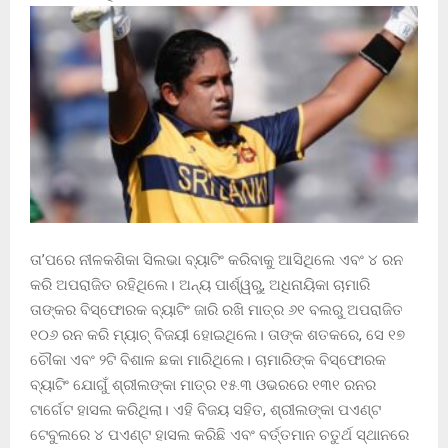
ତା’ପରେ ନୀଳକଶିକା ସିଲଭା ବ୍ୟାଟିଂ କରିବାକୁ ଆସିଥିଲେ ଏବଂ ୪ ରନ
କରି ଅପରାଜିତ ରହିଥିଲେ। ଅନ୍ୟ ପାର୍ଶ୍ୱରୁ, ଅଧିନାୟିକା ଚାମାରି
ତାଙ୍କର ବିସ୍ଫୋରକ ବ୍ୟାଟିଂ ଜାରି ରଖି ମାତ୍ର ୬୧ ବଲରୁ ଅପରାଜିତ
୧୦୬ ରନ କରି ମ୍ୟାଚ୍ ବିଜୟୀ ହୋଇଥିଲେ। ତାଙ୍କ ଶତକରେ, ସେ ୧୭
ଚୌକା ଏବଂ ୨ଟି ବିଶାଳ ଛକା ମାରିଥିଲେ। ଚାମାରିଙ୍କ ବିସ୍ଫୋରକ
ବ୍ୟାଟିଂ ଯୋଗୁଁ ଶ୍ରୀଲଙ୍କା ମାତ୍ର ୧୫.୩ ଓଭରରେ ୧୩୧ ରନର
ଟାର୍ଗେଟ ହାସଲ କରିଥିଲା। ଏହି ବିଜୟ ସହିତ, ଶ୍ରୀଲଙ୍କା ପଏଣ୍ଟ
ଟେବୁଲରେ ୪ ପଏଣ୍ଟ ହାସଲ କରିଛି ଏବଂ ବର୍ତ୍ତମାନ ଚତୁର୍ଥ ସ୍ଥାନରେ