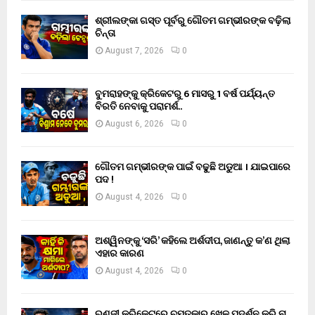
ଶ୍ରୀଲଙ୍କା ଗସ୍ତ ପୂର୍ବରୁ ଗୌତମ ଗମ୍ଭୀରଙ୍କ ବଢ଼ିଲା
ଚିନ୍ତା
August 7, 2026
0
ବୁମରାହଙ୍କୁ କ୍ରିକେଟରୁ 6 ମାସରୁ 1 ବର୍ଷ ପର୍ଯ୍ୟନ୍ତ
ବିରତି ନେବାକୁ ପରାମର୍ଶ..
August 6, 2026
0
ଗୌତମ ଗମ୍ଭୀରଙ୍କ ପାଇଁ ବଢୁଛି ଅଡୁଆ । ଯାଇପାରେ
ପଦ !
August 4, 2026
0
ଅଶ୍ୱିନଙ୍କୁ ‘ସରି’ କହିଲେ ଅର୍ଶଦୀପ, ଜାଣନ୍ତୁ କ’ଣ ଥିଲା
ଏହାର କାରଣ
August 4, 2026
0
ରଣଜୀ କ୍ରିକେଟରେ ଚମତ୍କାର ଖେଳ ପଦର୍ଶନ କରି ନା