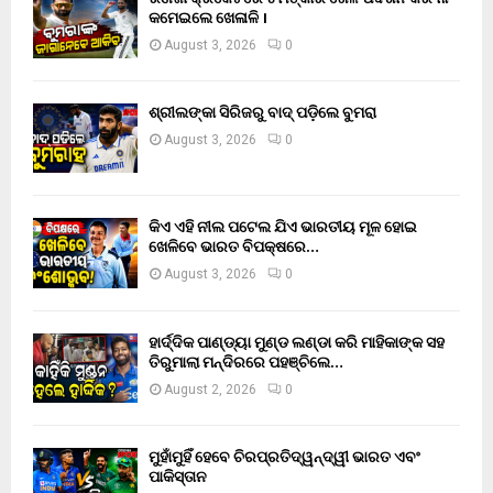
କମେଇଲେ ଖେଳାଳି ।
August 3, 2026
0
ଶ୍ରୀଲଙ୍କା ସିରିଜରୁ ବାଦ୍ ପଡ଼ିଲେ ବୁମରା
August 3, 2026
0
କିଏ ଏହି ନୀଲ ପଟେଲ ଯିଏ ଭାରତୀୟ ମୂଳ ହୋଇ
ଖେଳିବେ ଭାରତ ବିପକ୍ଷରେ…
August 3, 2026
0
ହାର୍ଦ୍ଦିକ ପାଣ୍ଡ୍ୟା ମୁଣ୍ଡ ଲଣ୍ଡା କରି ମାହିକାଙ୍କ ସହ
ତିରୁମାଲା ମନ୍ଦିରରେ ପହଞ୍ଚିଲେ…
August 2, 2026
0
ମୁହାଁମୁହିଁ ହେବେ ଚିରପ୍ରତିଦ୍ୱନ୍ଦ୍ୱୀ ଭାରତ ଏବଂ
ପାକିସ୍ତାନ