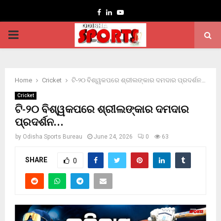
Facebook
Linkedin
Youtube
PRIMARY
MENU
Home
Cricket
ଟି-୨୦ ବିଶ୍ୱକପରେ ଶ୍ରୀଲଙ୍କାର ଦମଦାର ପ୍ରଦର୍ଶନ…
Cricket
ଟି-୨୦ ବିଶ୍ୱକପରେ ଶ୍ରୀଲଙ୍କାର ଦମଦାର
ପ୍ରଦର୍ଶନ…
by
Odisha Sports Bureau
June 24, 2026
0
63
SHARE
0