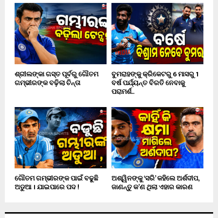
ଶ୍ରୀଲଙ୍କା ଗସ୍ତ ପୂର୍ବରୁ ଗୌତମ
ବୁମରାହଙ୍କୁ କ୍ରିକେଟରୁ 6 ମାସରୁ 1
ଗମ୍ଭୀରଙ୍କ ବଢ଼ିଲା ଚିନ୍ତା
ବର୍ଷ ପର୍ଯ୍ୟନ୍ତ ବିରତି ନେବାକୁ
ପରାମର୍ଶ..
ଗୌତମ ଗମ୍ଭୀରଙ୍କ ପାଇଁ ବଢୁଛି
ଅଶ୍ୱିନଙ୍କୁ ‘ସରି’ କହିଲେ ଅର୍ଶଦୀପ,
ଅଡୁଆ । ଯାଇପାରେ ପଦ !
ଜାଣନ୍ତୁ କ’ଣ ଥିଲା ଏହାର କାରଣ