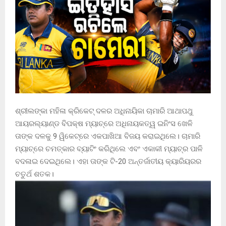
ଶ୍ରୀଲଙ୍କା ମହିଳା କ୍ରିକେଟ୍ ଦଳର ଅଧିନାୟିକା ଚାମାରି ଆଥାପଥୁ
ଆୟରଲ୍ୟାଣ୍ଡ ବିପକ୍ଷ ମ୍ୟାଚ୍‌ରେ ଅଧିନାୟକତ୍ୱ ଇନିଂସ ଖେଳି
ତାଙ୍କ ଦଳକୁ 9 ୱିକେଟ୍‌ରେ ଏକପାଖିଆ ବିଜୟ କରାଇଥିଲେ। ଚାମାରି
ମ୍ୟାଚ୍‌ରେ ଚମତ୍କାର ବ୍ୟାଟିଂ କରିଥିଲେ ଏବଂ ଏକାକୀ ମ୍ୟାଚ୍‌ର ପାଳି
ବଦଳାଇ ଦେଇଥିଲେ। ଏହା ତାଙ୍କ ଟି-20 ଅନ୍ତର୍ଜାତୀୟ କ୍ୟାରିୟରର
ଚତୁର୍ଥ ଶତକ।