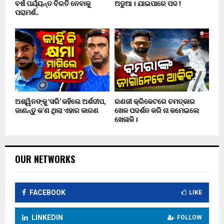
ବର୍ଷ ପର୍ଯ୍ୟନ୍ତ ବିରତି ନେବାକୁ
ଅଡୁଆ । ଯାଇପାରେ ପଦ !
ପରାମର୍ଶ..
ଅଶ୍ୱିନଙ୍କୁ ‘ସରି’ କହିଲେ ଅର୍ଶଦୀପ,
ରଣଜୀ କ୍ରିକେଟରେ ଚମତ୍କାର
ଜାଣନ୍ତୁ କ’ଣ ଥିଲା ଏହାର କାରଣ
ଖେଳ ପଦର୍ଶନ କରି ନା କମେଇଲେ
ଖେଳାଳି ।
OUR NETWORKS
FACEBOOK
LIKE
LINKEDIN
FOLLOW