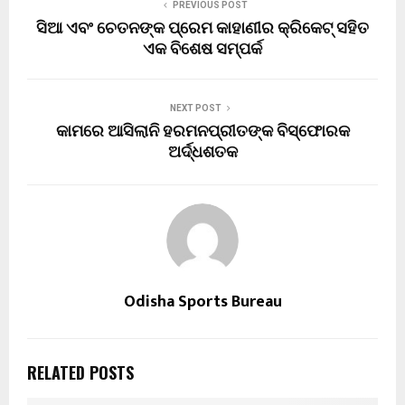
PREVIOUS POST
ସିଆ ଏବଂ ଚେତନଙ୍କ ପ୍ରେମ କାହାଣୀର କ୍ରିକେଟ୍ ସହିତ
ଏକ ବିଶେଷ ସମ୍ପର୍କ
NEXT POST
କାମରେ ଆସିଲାନି ହରମନପ୍ରୀତଙ୍କ ବିସ୍ଫୋରକ
ଅର୍ଦ୍ଧଶତକ
Odisha Sports Bureau
RELATED POSTS