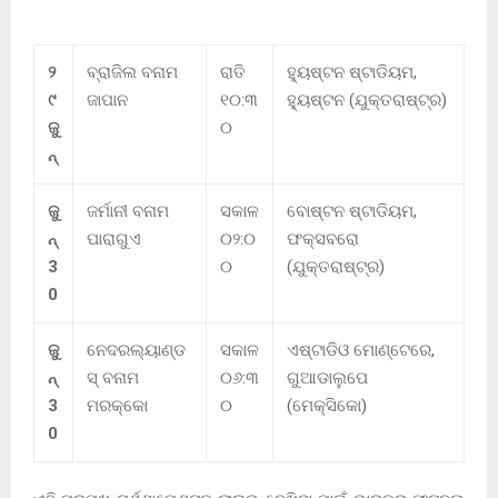
୨
ବ୍ରାଜିଲ ବନାମ
ରାତି
ହ୍ୟୁଷ୍ଟନ ଷ୍ଟାଡିୟମ,
୯
ଜାପାନ
୧୦:୩
ହ୍ୟୁଷ୍ଟନ (ଯୁକ୍ତରାଷ୍ଟ୍ର)
ଜୁ
୦
ନ୍
ଜୁ
ଜର୍ମାନୀ ବନାମ
ସକାଳ
ବୋଷ୍ଟନ ଷ୍ଟାଡିୟମ,
ନ୍
ପାରାଗୁଏ
୦୨:୦
ଫକ୍ସବରୋ
3
୦
(ଯୁକ୍ତରାଷ୍ଟ୍ର)
0
ଜୁ
ନେଦରଲ୍ୟାଣ୍ଡ
ସକାଳ
ଏଷ୍ଟାଡିଓ ମୋଣ୍ଟେରେ,
ନ୍
ସ୍ ବନାମ
୦୬:୩
ଗୁଆଡାଲୁପେ ​​
3
ମରକ୍କୋ
୦
(ମେକ୍ସିକୋ)
0