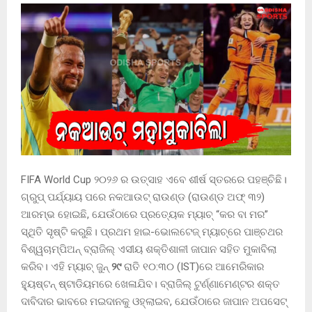
FIFA World Cup ୨୦୨୬ ର ଉତ୍ସାହ ଏବେ ଶୀର୍ଷ ସ୍ତରରେ ପହଞ୍ଚିଛି।
ଗ୍ରୁପ୍ ପର୍ଯ୍ୟାୟ ପରେ ନକଆଉଟ୍ ରାଉଣ୍ଡ (ରାଉଣ୍ଡ ଅଫ୍ ୩୨)
ଆରମ୍ଭ ହୋଇଛି, ଯେଉଁଠାରେ ପ୍ରତ୍ୟେକ ମ୍ୟାଚ୍ “କର ବା ମର”
ସ୍ଥିତି ସୃଷ୍ଟି କରୁଛି। ପ୍ରଥମ ହାଇ-ଭୋଲଟେଜ୍ ମ୍ୟାଚ୍‌ରେ ପାଞ୍ଚଥର
ବିଶ୍ୱଚାମ୍ପିଅନ୍ ବ୍ରାଜିଲ୍ ଏସୀୟ ଶକ୍ତିଶାଳୀ ଜାପାନ ସହିତ ମୁକାବିଲା
କରିବ। ଏହି ମ୍ୟାଚ୍ ଜୁନ୍
୨୯
ରାତି ୧୦:୩୦ (IST)ରେ ଆମେରିକାର
ହ୍ୟୁଷ୍ଟନ୍ ଷ୍ଟାଡିୟମରେ ଖେଳାଯିବ। ବ୍ରାଜିଲ୍ ଟୁର୍ଣ୍ଣାମେଣ୍ଟର ଶକ୍ତ
ଦାବିଦାର ଭାବରେ ମଇଦାନକୁ ଓହ୍ଲାଇବ, ଯେଉଁଠାରେ ଜାପାନ ଅପସେଟ୍