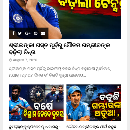
H
ଶ୍ରୀଲଙ୍କା ଗସ୍ତ ପୂର୍ବରୁ ଗୌତମ ଗମ୍ଭୀରଙ୍କ
ବଢ଼ିଲା ଚିନ୍ତା
August 7, 2026
ଶ୍ରୀଲଙ୍କା ଗସ୍ତ ପୂର୍ବରୁ ଭାରତୀୟ ଦଳର ଚିନ୍ତା ବଢ଼ାଇଲା ୱାର୍ମ-ଅପ୍
ମ୍ୟାଚ୍। ପ୍ରଥମ ଦିନର ଚା’ ବିରତି ସୁଦ୍ଧା ଭାରତୀୟ...
ବୁମରାହଙ୍କୁ କ୍ରିକେଟରୁ 6 ମାସରୁ 1
ଗୌତମ ଗମ୍ଭୀରଙ୍କ ପାଇଁ ବଢୁଛି