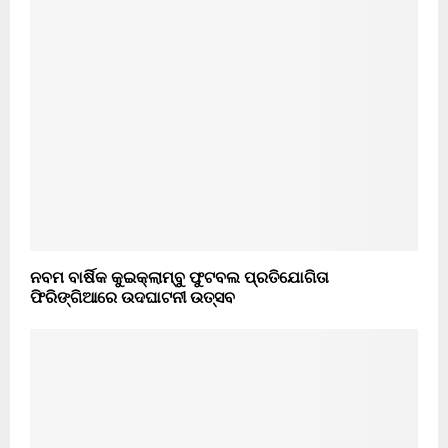
ନବମ ବାର୍ଷିକ କୁଇକ୍ଲାମ୍ବୁ ଫୁଟବଲ ପ୍ରତିଯୋଗିତା
ଫିରିଙ୍ଗିଆରେ ଉଦଘାଟନୀ ଉତ୍ସବ