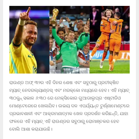
ରାଉଣ୍ଡ ଅଫ୍ ୩୨ର ଏହି ଦିନର ଶେଷ ଏବଂ ସବୁଠାରୁ ପ୍ରତୀକ୍ଷିତ
ମ୍ୟାଚ୍ ନେଦରଲ୍ୟାଣ୍ଡସ୍ ଏବଂ ମରକ୍କୋ ମଧ୍ୟରେ ହେବ। ଏହି ମ୍ୟାଚ୍
୩୦ଜୁନ୍ ସକାଳ ୬:୩୦ ରେ ମେକ୍ସିକୋର ଗୁଆଡାଲୁପ୍‌ର ଏଷ୍ଟାଡିଓ
ମୋଣ୍ଟେରେରେ ଖେଳାଯିବ। ଉଭୟ ଦଳ ଏପର୍ଯ୍ୟନ୍ତ ଟୁର୍ଣ୍ଣାମେଣ୍ଟରେ
ପ୍ରଭାବଶାଳୀ ଏବଂ ଆକ୍ରମଣାତ୍ମକ ଖେଳ ପ୍ରଦର୍ଶନ କରିଛନ୍ତି, ଯାହା
ଫଳରେ ଏହି ମ୍ୟାଚ୍ ଏହି ରାଉଣ୍ଡର ସବୁଠାରୁ ରୋମାଞ୍ଚକର ହେବ
ବୋଲି ଆଶା କରାଯାଉଛି।