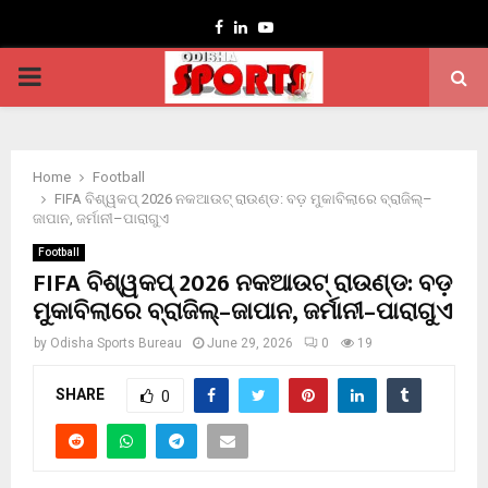
Facebook
Linkedin
Youtube
PRIMARY
MENU
Home
Football
FIFA ବିଶ୍ୱକପ୍ 2026 ନକଆଉଟ୍ ରାଉଣ୍ଡ: ବଡ଼ ମୁକାବିଲାରେ ବ୍ରାଜିଲ୍–
ଜାପାନ, ଜର୍ମାନୀ–ପାରାଗୁଏ
Football
FIFA ବିଶ୍ୱକପ୍ 2026 ନକଆଉଟ୍ ରାଉଣ୍ଡ: ବଡ଼
ମୁକାବିଲାରେ ବ୍ରାଜିଲ୍–ଜାପାନ, ଜର୍ମାନୀ–ପାରାଗୁଏ
by
Odisha Sports Bureau
June 29, 2026
0
19
SHARE
0