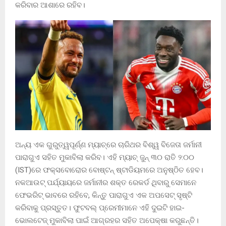
କରିବାର ଆଶାରେ ରହିବ।
ଅନ୍ୟ ଏକ ଗୁରୁତ୍ୱପୂର୍ଣ୍ଣ ମ୍ୟାଚ୍‌ରେ ଚାରିଥର ବିଶ୍ୱ ବିଜେତା ଜର୍ମାନୀ
ପାରାଗୁଏ ସହିତ ମୁକାବିଲା କରିବ। ଏହି ମ୍ୟାଚ୍ ଜୁନ୍ ୩୦ ରାତି ୨:୦୦
(IST)ରେ ଫକ୍ସବୋରୋର ବୋଷ୍ଟନ୍ ଷ୍ଟାଡିୟମରେ ଅନୁଷ୍ଠିତ ହେବ।
ନକଆଉଟ୍ ପର୍ଯ୍ୟାୟରେ ଜର୍ମାନୀର ଶକ୍ତ ରେକର୍ଡ ଥିବାରୁ ସେମାନେ
ଫେଭରିଟ୍ ଭାବରେ ରହିବେ, କିନ୍ତୁ ପାରାଗୁଏ ଏକ ଅପସେଟ୍ ସୃଷ୍ଟି
କରିବାକୁ ପ୍ରସ୍ତୁତ। ଫୁଟବଲ୍ ପ୍ରେମୀମାନେ ଏହି ଦୁଇଟି ହାଇ-
ଭୋଲଟେଜ୍ ମୁକାବିଲା ପାଇଁ ଆଗ୍ରହର ସହିତ ଅପେକ୍ଷା କରୁଛନ୍ତି।