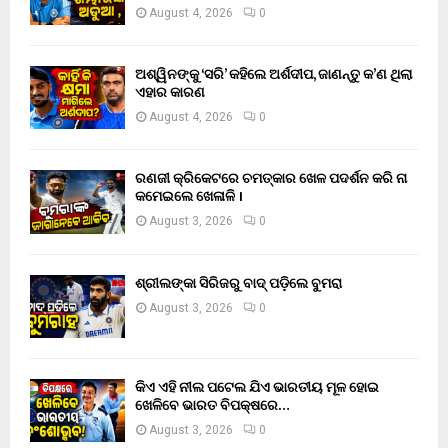
August 4, 2026
0
ଅଶ୍ୱିନଙ୍କୁ ‘ସରି’ କହିଲେ ଅର୍ଶଦୀପ, ଜାଣନ୍ତୁ କ’ଣ ଥିଲା
ଏହାର କାରଣ
August 4, 2026
0
ରଣଜୀ କ୍ରିକେଟରେ ଚମତ୍କାର ଖେଳ ପଦର୍ଶନ କରି ନା
କମେଇଲେ ଖେଳାଳି ।
August 3, 2026
0
ଶ୍ରୀଲଙ୍କା ସିରିଜରୁ ବାଦ୍ ପଡ଼ିଲେ ବୁମରା
August 3, 2026
0
କିଏ ଏହି ନୀଲ ପଟେଲ ଯିଏ ଭାରତୀୟ ମୂଳ ହୋଇ
ଖେଳିବେ ଭାରତ ବିପକ୍ଷରେ…
August 3, 2026
0