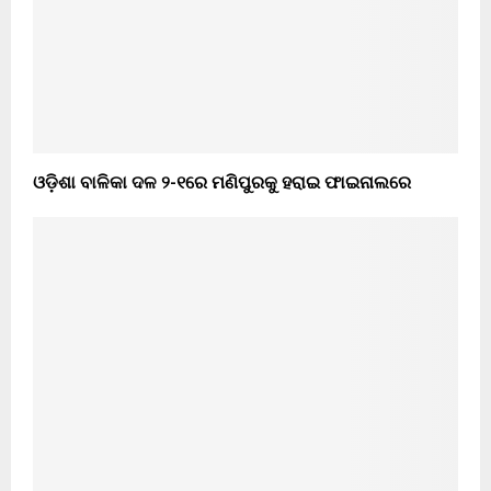
ଓଡ଼ିଶା ବାଳିକା ଦଳ ୨-୧ରେ ମଣିପୁରକୁ ହରାଇ ଫାଇନାଲରେ