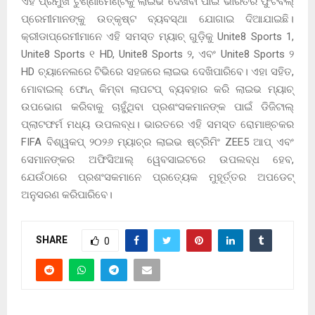
ଏହି ପ୍ରମୁଖ ଟୁର୍ଣ୍ଣାମେଣ୍ଟକୁ ଲାଇଭ ଦେଖିବା ପାଇଁ ଭାରତର ଫୁଟବଲ୍
ପ୍ରେମୀମାନଙ୍କୁ ଉତ୍କୃଷ୍ଟ ବ୍ୟବସ୍ଥା ଯୋଗାଇ ଦିଆଯାଇଛି।
କ୍ରୀଡାପ୍ରେମୀମାନେ ଏହି ସମସ୍ତ ମ୍ୟାଚ୍ ଗୁଡ଼ିକୁ Unite8 Sports 1,
Unite8 Sports ୧ HD, Unite8 Sports ୨, ଏବଂ Unite8 Sports ୨
HD ଚ୍ୟାନେଲରେ ଟିଭିରେ ସହଜରେ ଲାଇଭ ଦେଖିପାରିବେ। ଏହା ସହିତ,
ମୋବାଇଲ୍ ଫୋନ୍ କିମ୍ବା ଲାପଟପ୍ ବ୍ୟବହାର କରି ଲାଇଭ ମ୍ୟାଚ୍
ଉପଭୋଗ କରିବାକୁ ଚାହୁଁଥିବା ପ୍ରଶଂସକମାନଙ୍କ ପାଇଁ ଡିଜିଟାଲ୍
ପ୍ଲାଟଫର୍ମ ମଧ୍ୟ ଉପଲବ୍ଧ। ଭାରତରେ ଏହି ସମସ୍ତ ରୋମାଞ୍ଚକର
FIFA ବିଶ୍ୱକପ୍ ୨୦୨୬ ମ୍ୟାଚ୍‌ର ଲାଇଭ ଷ୍ଟ୍ରିମିଂ ZEE5 ଆପ୍ ଏବଂ
ସେମାନଙ୍କର ଅଫିସିଆଲ୍ ୱେବସାଇଟରେ ଉପଲବ୍ଧ ହେବ,
ଯେଉଁଠାରେ ପ୍ରଶଂସକମାନେ ପ୍ରତ୍ୟେକ ମୁହୂର୍ତ୍ତର ଅପଡେଟ୍
ଅନୁସରଣ କରିପାରିବେ।
SHARE
0