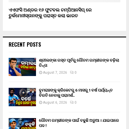
ଏଏଫସି ଅଣ୍ଡର ୧୬ ଫୁଟବଲ ଚମ୍ପିଆନସିପ୍ ରେ
ତୁର୍କମେନୀସ୍ତାନଙ୍କୁ ପରାସ୍ତ କଲା ଭାରତ
RECENT POSTS
ଶ୍ରୀଲଙ୍କା ଗସ୍ତ ପୂର୍ବରୁ ଗୌତମ ଗମ୍ଭୀରଙ୍କ ବଢ଼ିଲା
ଚିନ୍ତା
August 7, 2026
0
ବୁମରାହଙ୍କୁ କ୍ରିକେଟରୁ 6 ମାସରୁ 1 ବର୍ଷ ପର୍ଯ୍ୟନ୍ତ
ବିରତି ନେବାକୁ ପରାମର୍ଶ..
August 6, 2026
0
ଗୌତମ ଗମ୍ଭୀରଙ୍କ ପାଇଁ ବଢୁଛି ଅଡୁଆ । ଯାଇପାରେ
ପଦ !