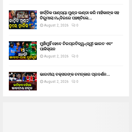
ହାର୍ଦ୍ଦିକ ପାଣ୍ଡ୍ୟା ମୁଣ୍ଡ ଲଣ୍ଡା କରି ମାହିକାଙ୍କ ସହ
ତିରୁମାଲା ମନ୍ଦିରରେ ପହଞ୍ଚିଲେ…
August 2, 2026
0
ମୁହାଁମୁହିଁ ହେବେ ଚିରପ୍ରତିଦ୍ୱନ୍ଦ୍ୱୀ ଭାରତ ଏବଂ
ପାକିସ୍ତାନ
August 2, 2026
0
ଭାରତୀୟ ବକ୍ସରଙ୍କ ଚମତ୍କାର ପ୍ରଦର୍ଶନ…
August 2, 2026
0