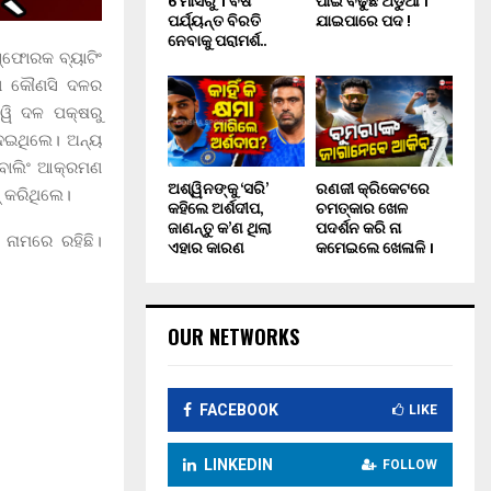
6 ମାସରୁ 1 ବର୍ଷ
ପାଇଁ ବଢୁଛି ଅଡୁଆ ।
ପର୍ଯ୍ୟନ୍ତ ବିରତି
ଯାଇପାରେ ପଦ !
ନେବାକୁ ପରାମର୍ଶ..
ସ୍ଫୋରକ ବ୍ୟାଟିଂ
ହା କୌଣସି ଦଳର
ିୱି ଦଳ ପକ୍ଷରୁ
ଦେଇଥିଲେ। ଅନ୍ୟ
ବୋଲିଂ ଆକ୍ରମଣ
ଅଶ୍ୱିନଙ୍କୁ ‘ସରି’
ରଣଜୀ କ୍ରିକେଟରେ
 କରିଥିଲେ।
କହିଲେ ଅର୍ଶଦୀପ,
ଚମତ୍କାର ଖେଳ
ଜାଣନ୍ତୁ କ’ଣ ଥିଲା
ପଦର୍ଶନ କରି ନା
 ନାମରେ ରହିଛି।
ଏହାର କାରଣ
କମେଇଲେ ଖେଳାଳି ।
OUR NETWORKS
FACEBOOK
LIKE
LINKEDIN
FOLLOW