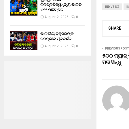
ଚିରପ୍ରତିଦ୍ୱନ୍ଦ୍ୱୀ ଭାରତ
IND VS NZ
I
ଏବଂ ପାକିସ୍ତାନ
August 2, 2026
0
SHARE
ଭାରତୀୟ ବକ୍ସରଙ୍କ
ଚମତ୍କାର ପ୍ରଦର୍ଶନ…
August 2, 2026
0
PREVIOUS POST
୫୦୦ ମ୍ୟାଚ୍
ପିଭି ସିନ୍ଧୁ