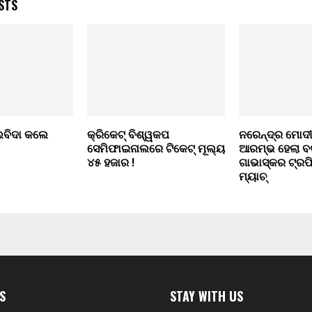
STS
ଲବିଦା କଲେ
କ୍ରିକେଟ୍ ବିଶ୍ୱକପ
ନରେନ୍ଦ୍ର ମୋଦୀ
ସେମିଫାଇନାଲରେ ଟିକେଟ୍‌ ମୂଲ୍ୟ
ଆରମ୍ଭ ହେଲା ବର
୪୫ ହଜାର !
ଗାଭାସ୍କର ଟ୍ର
ମ୍ୟାଚ୍
S
STAY WITH US