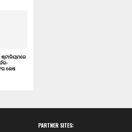
 ଷ୍ଟାଡିୟମରେ
୍ଡର-
ଫିର ଶେଷ
PARTNER SITES: