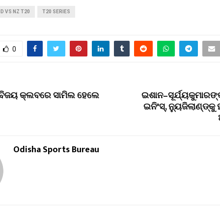
ND VS NZ T20
T20 SERIES
0
 ବିଜୟ କ୍ଲବରେ ସାମିଲ ହେଲେ
ଇଶାନ–ସୂର୍ଯ୍ୟକୁମାରଙ
ଇନିଂସ୍, ନ୍ୟୁଜିଲାଣ୍ଡ୍‌
Odisha Sports Bureau