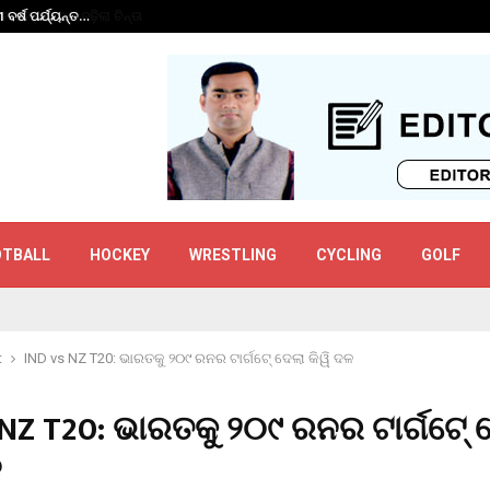
 ବର୍ଷ ପର୍ଯ୍ୟନ୍ତ…
ଗୌତମ ଗମ୍ଭୀରଙ୍କ ପ
OTBALL
HOCKEY
WRESTLING
CYCLING
GOLF
t
IND vs NZ T20: ଭାରତକୁ ୨୦୯ ରନର ଟାର୍ଗଟେ୍ ଦେଲା କିୱି ଦଳ
 NZ T20: ଭାରତକୁ ୨୦୯ ରନର ଟାର୍ଗଟେ୍ 
ଳ