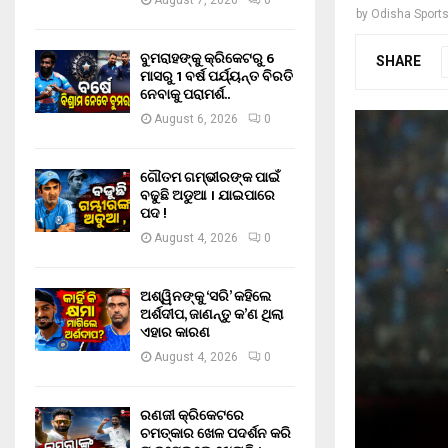
August 7, 2026
0
by
Odisha Sport
ବୁମରାହଙ୍କୁ କ୍ରିକେଟରୁ 6
SHARE
ମାସରୁ 1 ବର୍ଷ ପର୍ଯ୍ୟନ୍ତ ବିରତି
ନେବାକୁ ପରାମର୍ଶ..
August 6, 2026
0
ଗୌତମ ଗମ୍ଭୀରଙ୍କ ପାଇଁ
ବଢୁଛି ଅଡୁଆ । ଯାଇପାରେ
ପଦ !
August 4, 2026
0
ଅଶ୍ୱିନଙ୍କୁ ‘ସରି’ କହିଲେ
ଅର୍ଶଦୀପ, ଜାଣନ୍ତୁ କ’ଣ ଥିଲା
ଏହାର କାରଣ
August 4, 2026
0
ରଣଜୀ କ୍ରିକେଟରେ
ଚମତ୍କାର ଖେଳ ପଦର୍ଶନ କରି