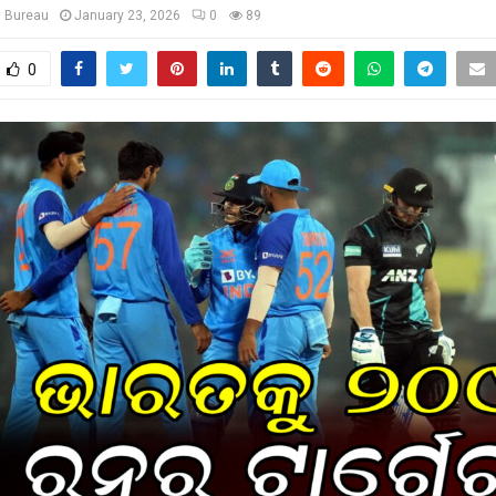
s Bureau
January 23, 2026
0
89
0