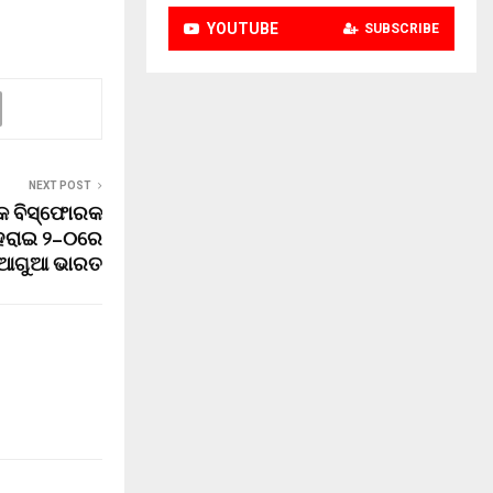
YOUTUBE
SUBSCRIBE
NEXT POST
୍କ ବିସ୍ଫୋରକ
କୁ ହରାଇ ୨–୦ରେ
ଆଗୁଆ ଭାରତ