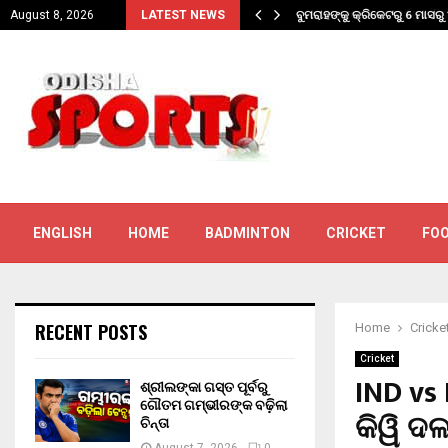
ବଢ଼ିଲା ଚିନ୍ତା
ବୁମରାହଙ୍କୁ କ୍ରିକେଟରୁ 6 ମାସରୁ 1
August 8, 2026
LATEST NEWS
ENGLISH
HOME
BADMINTON
CRICKET
FO
RECENT POSTS
Home
Cricke
Cricket
IND vs
ଶ୍ରୀଲଙ୍କା ଗସ୍ତ ପୂର୍ବରୁ
ଗୌତମ ଗମ୍ଭୀରଙ୍କ ବଢ଼ିଲା
କିୱି ଦ
ଚିନ୍ତା