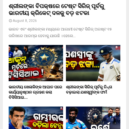
ଶ୍ରୀଲଙ୍କା ବିପକ୍ଷରେ ଟେଷ୍ଟ ସିରିଜ୍ ପୂର୍ବରୁ
ଭାରତୀୟ କ୍ରିକେଟ୍ ଦଳକୁ ବଡ଼ ଝଟକା
August 8, 2026
ଭାରତ ଏବଂ ଶ୍ରୀଲଙ୍କା ମଧ୍ୟରେ ଆଗାମୀ ଟେଷ୍ଟ ସିରିଜ୍ ଅଗଷ୍ଟ ୧୫
ତାରିଖରେ ଆରମ୍ଭ ହେବାକୁ ଯାଉଛି । ହେଲେ...
ଭାରତୀୟ ଖେଳାଳିଙ୍କ ଆଘାତ ପରେ
ଶ୍ରୀଲଙ୍କା ସିରିଜ୍ ପୂର୍ବରୁ ଚିନ୍ତା
କାର୍ଯ୍ୟାନୁଷ୍ଠାନ ଗ୍ରହଣ କଲା
ବଢ଼ାଇଲା ଯଶସ୍ୱୀଙ୍କ ଫର୍ମ
ବିସିସିଆଇ…