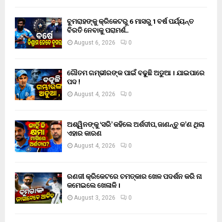
ବୁମରାହଙ୍କୁ କ୍ରିକେଟରୁ 6 ମାସରୁ 1 ବର୍ଷ ପର୍ଯ୍ୟନ୍ତ
ବିରତି ନେବାକୁ ପରାମର୍ଶ..
August 6, 2026
0
ଗୌତମ ଗମ୍ଭୀରଙ୍କ ପାଇଁ ବଢୁଛି ଅଡୁଆ । ଯାଇପାରେ
ପଦ !
August 4, 2026
0
ଅଶ୍ୱିନଙ୍କୁ ‘ସରି’ କହିଲେ ଅର୍ଶଦୀପ, ଜାଣନ୍ତୁ କ’ଣ ଥିଲା
ଏହାର କାରଣ
August 4, 2026
0
ରଣଜୀ କ୍ରିକେଟରେ ଚମତ୍କାର ଖେଳ ପଦର୍ଶନ କରି ନା
କମେଇଲେ ଖେଳାଳି ।
August 3, 2026
0