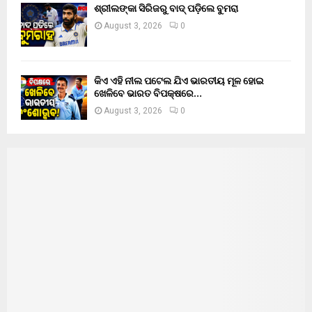
ଶ୍ରୀଲଙ୍କା ସିରିଜରୁ ବାଦ୍ ପଡ଼ିଲେ ବୁମରା
August 3, 2026
0
କିଏ ଏହି ନୀଲ ପଟେଲ ଯିଏ ଭାରତୀୟ ମୂଳ ହୋଇ
ଖେଳିବେ ଭାରତ ବିପକ୍ଷରେ…
August 3, 2026
0