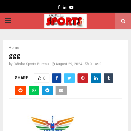
Facebook
Linkedin
Youtube
PRIMARY
MENU
Home
ggg
by
Odisha Sports Bureau
August 29, 2024
0
0
SHARE
0