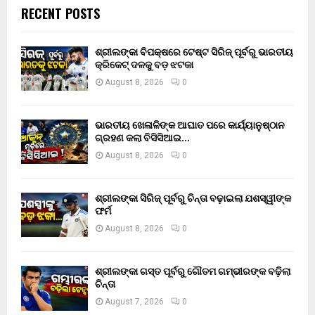
RECENT POSTS
ଶ୍ରୀଲଙ୍କା ବିପକ୍ଷରେ ଟେଷ୍ଟ ସିରିଜ୍ ପୂର୍ବରୁ ଭାରତୀୟ
କ୍ରିକେଟ୍ ଦଳକୁ ବଡ଼ ଝଟକା
August 8, 2026
0
ଭାରତୀୟ ଖେଳାଳିଙ୍କ ଆଘାତ ପରେ କାର୍ଯ୍ୟାନୁଷ୍ଠାନ
ଗ୍ରହଣ କଲା ବିସିସିଆଇ…
August 8, 2026
0
ଶ୍ରୀଲଙ୍କା ସିରିଜ୍ ପୂର୍ବରୁ ଚିନ୍ତା ବଢ଼ାଇଲା ଯଶସ୍ୱୀଙ୍କ
ଫର୍ମ
August 8, 2026
0
ଶ୍ରୀଲଙ୍କା ଗସ୍ତ ପୂର୍ବରୁ ଗୌତମ ଗମ୍ଭୀରଙ୍କ ବଢ଼ିଲା
ଚିନ୍ତା
August 7, 2026
0