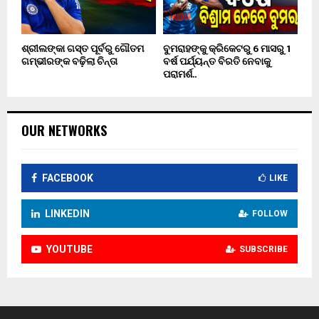
ଶ୍ରୀଲଙ୍କା ଗସ୍ତ ପୂର୍ବରୁ ଗୌତମ
ବୁମରାହଙ୍କୁ କ୍ରିକେଟରୁ 6 ମାସରୁ 1
ଗମ୍ଭୀରଙ୍କ ବଢ଼ିଲା ଚିନ୍ତା
ବର୍ଷ ପର୍ଯ୍ୟନ୍ତ ବିରତି ନେବାକୁ
ପରାମର୍ଶ..
OUR NETWORKS
FACEBOOK
LIKE
LINKEDIN
FOLLOW
YOUTUBE
SUBSCRIBE