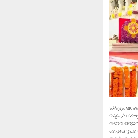
ରବିନ୍ଦ୍ର ଜାଡେଜ
କରୁଛନ୍ତି। ଟେଷ୍
ଜାଡେଜା ତାଙ୍କ
ଚେନ୍ନାଇ ସୁପର 