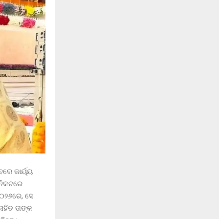
ବରେ କାର୍ୟ୍ୟ
। ନିକଟରେ
୨୦୨୬ରେ, ସେ
ସହିତ ତାଙ୍କ