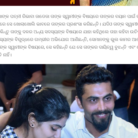
ଜାଙ୍କ ପତ୍ନୀ ରିଭାବା ଜାଡେଜା ତାଙ୍କ ସ୍ୱାମୀଙ୍କ ବିଷୟରେ ତାଙ୍କର ବୟାନ ପାଇଁ ଚ
ିରେ ସେ ଖୋଲାଖୋଲି ଭାବରେ ତାଙ୍କର ପ୍ରଶଂସା କରିଛନ୍ତି। ଯଦିଓ ତାଙ୍କ ସ୍ୱାମୀ
, କିନ୍ତୁ ତାଙ୍କୁ ଦଳର ଅନ୍ୟ ସଦସ୍ୟଙ୍କ ବିଷୟରେ ଯାହା କହିଥିଲେ ତାହା କହିବା ଉଚି
୍ୟଙ୍କ ବିରୁଦ୍ଧରେ ଗମ୍ଭୀର ଅଭିଯୋଗ ଆଣିଛନ୍ତି, ସେମାନଙ୍କୁ ଭୁଲ କାମର 
ଙ୍କ ସ୍ୱାମୀଙ୍କ ବିଷୟରେ, ସେ କହିଛନ୍ତି ଯେ ସେ ତାଙ୍କର ଦାୟିତ୍ୱ ବୁଝନ୍ତି ଏବଂ
 ନାହିଁ।