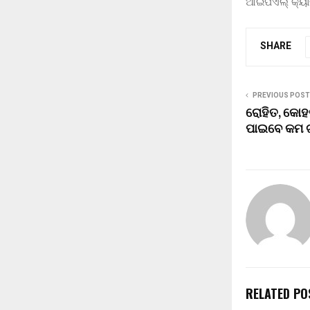
ଆଇପିଏଲ୍ କ୍ୟାର
SHARE
PREVIOUS POST
ରୋହିତ, କୋହ
ପାଇବେ କମ 
RELATED PO