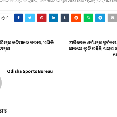
ିଅର ଆରମ୍ଭ କରିଥିଲେ, ଏବଂ ଏବେ ସେ ପୁଣି ଥରେ ସେହି ଫ୍ରାଞ୍ଚାଇଜ୍ ପାଇଁ ଖ
0
ଲିଙ୍କ କଟିପାରେ ଦରମା, ଏଣିକି
ଅଭିଷେକ ଶର୍ମାଙ୍କ ଦୁର୍ବଳତ
ଟଙ୍କା
କାନରେ ଲୁଚି ରହିଛି, ଖରା
ହ
Odisha Sports Bureau
STS