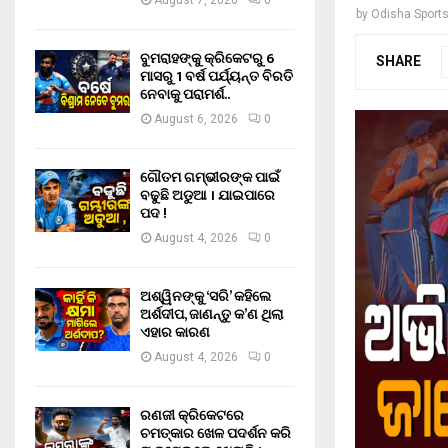
August 7, 2026
0
by
Odisha Sport
ବୁମରାହଙ୍କୁ କ୍ରିକେଟରୁ 6
SHARE
ମାସରୁ 1 ବର୍ଷ ପର୍ଯ୍ୟନ୍ତ ବିରତି
ନେବାକୁ ପରାମର୍ଶ..
August 6, 2026
0
ଗୌତମ ଗମ୍ଭୀରଙ୍କ ପାଇଁ
ବଢୁଛି ଅଡୁଆ । ଯାଇପାରେ
ପଦ !
August 4, 2026
0
ଅଶ୍ୱିନଙ୍କୁ ‘ସରି’ କହିଲେ
ଅର୍ଶଦୀପ, ଜାଣନ୍ତୁ କ’ଣ ଥିଲା
ଏହାର କାରଣ
August 4, 2026
0
ରଣଜୀ କ୍ରିକେଟରେ
ଚମତ୍କାର ଖେଳ ପଦର୍ଶନ କରି