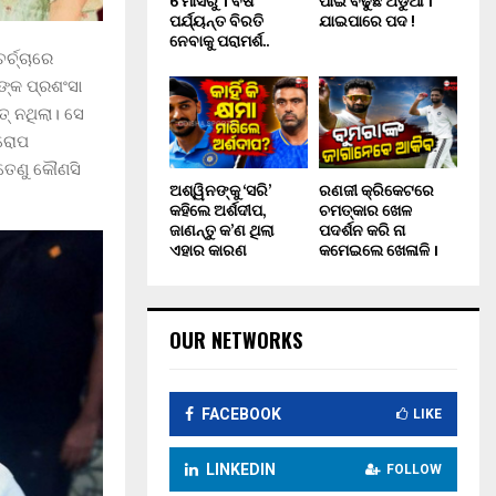
6 ମାସରୁ 1 ବର୍ଷ
ପାଇଁ ବଢୁଛି ଅଡୁଆ ।
ପର୍ଯ୍ୟନ୍ତ ବିରତି
ଯାଇପାରେ ପଦ !
ନେବାକୁ ପରାମର୍ଶ..
ର୍ଚ୍ଚାରେ
ଙ୍କ ପ୍ରଶଂସା
ତ୍ ନଥିଲା। ସେ
ଆରୋପ
 ତେଣୁ କୌଣସି
ଅଶ୍ୱିନଙ୍କୁ ‘ସରି’
ରଣଜୀ କ୍ରିକେଟରେ
କହିଲେ ଅର୍ଶଦୀପ,
ଚମତ୍କାର ଖେଳ
ଜାଣନ୍ତୁ କ’ଣ ଥିଲା
ପଦର୍ଶନ କରି ନା
ଏହାର କାରଣ
କମେଇଲେ ଖେଳାଳି ।
OUR NETWORKS
FACEBOOK
LIKE
LINKEDIN
FOLLOW