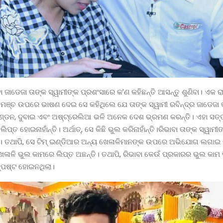
ା ଜାଡେଜା ତାଙ୍କ ସ୍ୱାମୀଙ୍କ ପ୍ରଶଂସାରେ କ’ଣ କହିଛନ୍ତି ଆସନ୍ତୁ ଶୁଣିବା। ଏକ 
 ମଞ୍ଚ ଉପରେ ଭାଷଣ ଦେଇ ସେ କହିଥିଲେ ଯେ ତାଙ୍କ ସ୍ୱାମୀ ରବିନ୍ଦ୍ର ଜାଡେଜା 
ଲଣ୍ଡନ, ଦୁବାଇ ଏବଂ ଅଷ୍ଟ୍ରେଲିଆ ଭଳି ଅନେକ ଦେଶ ଭ୍ରମଣ କରନ୍ତି। ଏହା ସତ୍
ିପ୍ତ ହୋଇନାହାଁନ୍ତି। ଅର୍ଥାତ୍, ସେ କିଛି ଭୁଲ କରିନାହାଁନ୍ତି।ରିଭାବା ତାଙ୍କ ସ୍ୱାମୀ
। ତଥାପି, ସେ ଟିମ୍ ଇଣ୍ଡିଆର ଅନ୍ୟ ଖେଳାଳିମାନଙ୍କ ଉପରେ ଅଭିଯୋଗ ଲଗାଇ 
ଳାଳି ଭୁଲ କାମରେ ଲିପ୍ତ ଅଛନ୍ତି। ତଥାପି, ରିଭାବା କେଉଁ ପ୍ରକାରର ଭୁଲ କା
ସ୍ପଷ୍ଟ ହୋଇନଥିଲା।