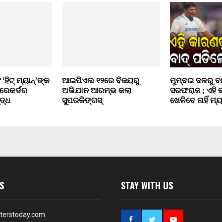
 ‘ହିଟ୍ ମ୍ୟାନ୍’ଙ୍କ
ଆଇପିଏଲ ୧୨ରେ ବିଜୟରୁ
ମୁମ୍ବଇ ଦଳରୁ ବ
ରେକର୍ଡର
ଅଭିଯାନ ଆରମ୍ଭ କଲା
ସରଫରାଜ ; ଏହି 
ଦ୍ଧ
ସୁପରକିଙ୍ଗସ୍
ଖେଳିବେ ନାହିଁ ମ୍ୟ
S
STAY WITH US
terstoday.com