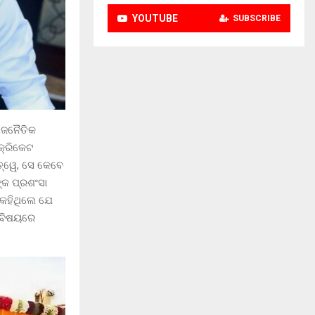
YOUTUBE
SUBSCRIBE
ରାଜନୈତିକ
କ୍ରିକେଟ
ତ୍ୱେ, ସେ କେବେ
ଙ୍କ ପ୍ରଶଂସା
କହିଥିଲେ ଯେ
ମ ବିଷୟରେ