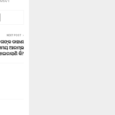
େଳିବେ।
NEXT POST
ା ତାଙ୍କ ଡାହାଣ
ପ ସମୟ ଆରମ୍ଭ
ୋଇଗଲାଣି କି?