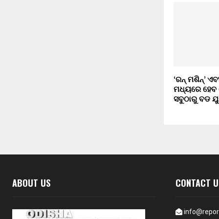
‘ରନ୍ ମଶିନ୍’ ଏବଂ
ମଧ୍ୟରେ ହେବ 
ସବୁଠାରୁ ବଡ ଯୁ
ABOUT US
CONTACT U
info@repor