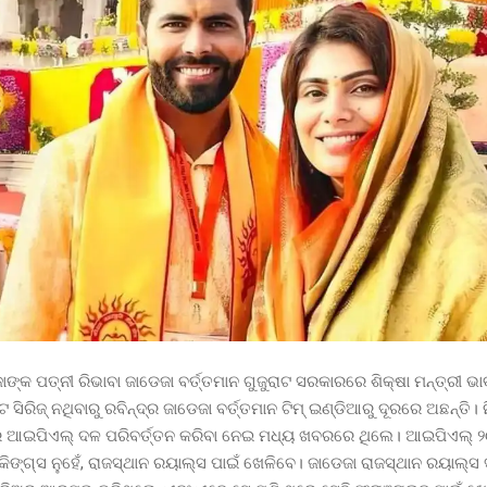
ାଙ୍କ ପତ୍ନୀ ରିଭାବା ଜାଡେଜା ବର୍ତ୍ତମାନ ଗୁଜୁରାଟ ସରକାରରେ ଶିକ୍ଷା ମନ୍ତ୍ରୀ ଭା
ଟ ସିରିଜ୍ ନଥିବାରୁ ରବିନ୍ଦ୍ର ଜାଡେଜା ବର୍ତ୍ତମାନ ଟିମ୍ ଇଣ୍ଡିଆରୁ ଦୂରରେ ଅଛନ୍ତି
ର ଆଇପିଏଲ୍ ଦଳ ପରିବର୍ତ୍ତନ କରିବା ନେଇ ମଧ୍ୟ ଖବରରେ ଥିଲେ। ଆଇପିଏଲ୍ 
କିଙ୍ଗ୍ସ ନୁହେଁ, ରାଜସ୍ଥାନ ରୟାଲ୍ସ ପାଇଁ ଖେଳିବେ। ଜାଡେଜା ରାଜସ୍ଥାନ ରୟାଲ୍ସ 