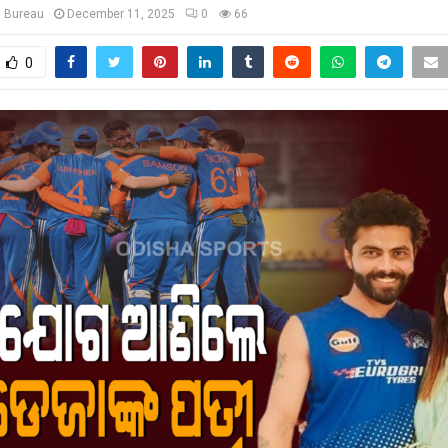
s Bureau
December 11, 2025
0
66
0