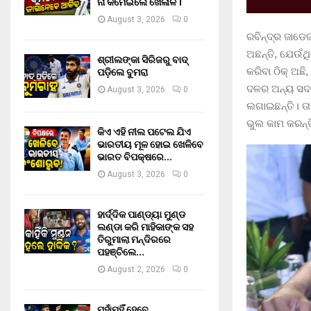
ନା କମେଇଲେ ଖେଳାଳି ।
August 3, 2026
0
ରବିନ୍ଦ୍ର ଜାଡେ
ଅଛନ୍ତି, ଯେଉଁଥ
ଶ୍ରୀଲଙ୍କା ସିରିଜରୁ ବାଦ୍
ପଡ଼ିଲେ ବୁମରା
କରିବା ଠିକ୍ ଅଛି
ଦଳର ଅନ୍ୟ ସଦସ
August 3, 2026
0
ଲଗାଇଛନ୍ତି। ତା
ଭୁଲ କାମ କରନ୍ତି
କିଏ ଏହି ନୀଲ ପଟେଲ ଯିଏ
ଭାରତୀୟ ମୂଳ ହୋଇ ଖେଳିବେ
ଭାରତ ବିପକ୍ଷରେ…
August 3, 2026
0
ହାର୍ଦ୍ଦିକ ପାଣ୍ଡ୍ୟା ମୁଣ୍ଡ
ଲଣ୍ଡା କରି ମାହିକାଙ୍କ ସହ
ତିରୁମାଲା ମନ୍ଦିରରେ
ପହଞ୍ଚିଲେ…
August 2, 2026
0
ମୁହାଁମୁହିଁ ହେବେ