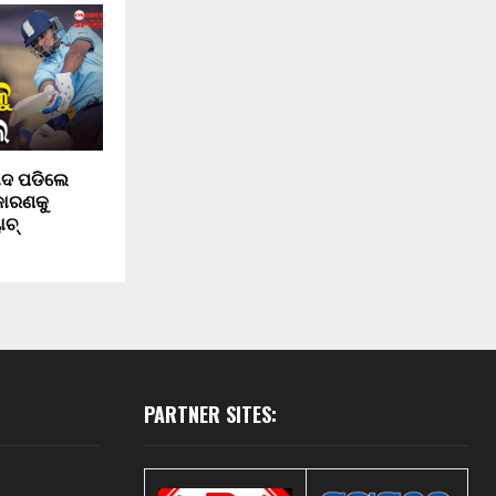
ାଦ ପଡିଲେ
କାରଣକୁ
ାଚ୍
PARTNER SITES: