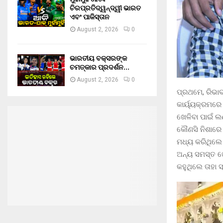
ଚିରପ୍ରତିଦ୍ୱନ୍ଦ୍ୱୀ ଭାରତ
ଏବଂ ପାକିସ୍ତାନ
August 2, 2026
0
ଭାରତୀୟ ବକ୍ସରଙ୍କ
ଚମତ୍କାର ପ୍ରଦର୍ଶନ…
August 2, 2026
0
ପ୍ରଥମେ, ରିଭାବ
କାର୍ୟ୍ୟକ୍ରମରେ
ଖେଳିବା ପାଇଁ 
କୌଣସି ନିଶାରେ ଲ
ମଧ୍ୟ କରିଥିଲେ
ଅନ୍ୟ ସମସ୍ତ ଖେ
କହୁଥିଲେ ତାହା 