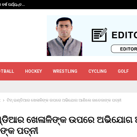
 ବର୍ଷ ପର୍ଯ୍ୟନ୍ତ…
ଗୌତମ ଗମ୍ଭୀରଙ୍କ ପ
OTBALL
HOCKEY
WRESTLING
CYCLING
GOLF
t
ଟିମ୍ ଇଣ୍ଡିଆର ଖେଳାଳିଙ୍କ ଉପରେ ଅଭିଯୋଗ ଆଣିଲେ ଜାଡେଜାଙ୍କ ପତ୍ନୀ
ଇଣ୍ଡିଆର ଖେଳାଳିଙ୍କ ଉପରେ ଅଭିଯୋଗ
ଙ୍କ ପତ୍ନୀ