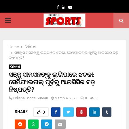
Facebook
Linkedin
Youtube
PRIMARY
MENU
Home
Cricket
ସଞ୍ଜୁ ସାମସନଙ୍କୁ ଲାଗିପାରେ ଝଟକା: ସେମିଫାଇନାଲ୍ ପୂର୍ବରୁ ଆଇସିସିର ବଡ଼
ନିଷ୍ପତ୍ତି?
Cricket
ସଞ୍ଜୁ ସାମସନଙ୍କୁ ଲାଗିପାରେ ଝଟକା:
ସେମିଫାଇନାଲ୍ ପୂର୍ବରୁ ଆଇସିସିର ବଡ଼
ନିଷ୍ପତ୍ତି?
by
Odisha Sports Bureau
March 4, 2026
0
65
SHARE
0