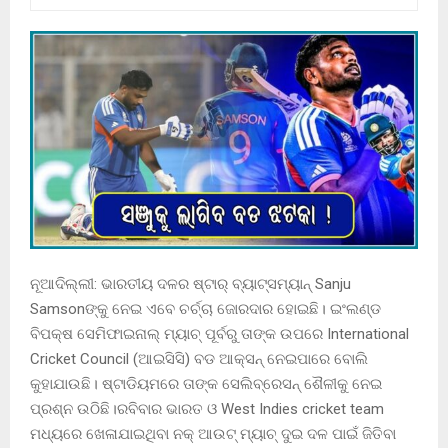
ନୂଆଦିଲ୍ଲୀ: ଭାରତୀୟ ଦଳର ଷ୍ଟାର୍ ବ୍ୟାଟ୍ସମ୍ୟାନ୍ Sanju
Samsonଙ୍କୁ ନେଇ ଏବେ ଚର୍ଚ୍ଚା ଜୋରଦାର ହୋଇଛି। ଇଂଲଣ୍ଡ
ବିପକ୍ଷ ସେମିଫାଇନାଲ୍ ମ୍ୟାଚ୍ ପୂର୍ବରୁ ତାଙ୍କ ଉପରେ International
Cricket Council (ଆଇସିସି) ବଡ ଆକ୍ସନ୍ ନେଇପାରେ ବୋଲି
କୁହାଯାଉଛି। ଷ୍ଟାଡିୟମରେ ତାଙ୍କ ସେଲିବ୍ରେସନ୍ ଶୈଳୀକୁ ନେଇ
ପ୍ରଶ୍ନ ଉଠିଛି।ରବିବାର ଭାରତ ଓ West Indies cricket team
ମଧ୍ୟରେ ଖେଳାଯାଇଥିବା ନକ୍ ଆଉଟ୍ ମ୍ୟାଚ୍ ଦୁଇ ଦଳ ପାଇଁ ଜିତିବା