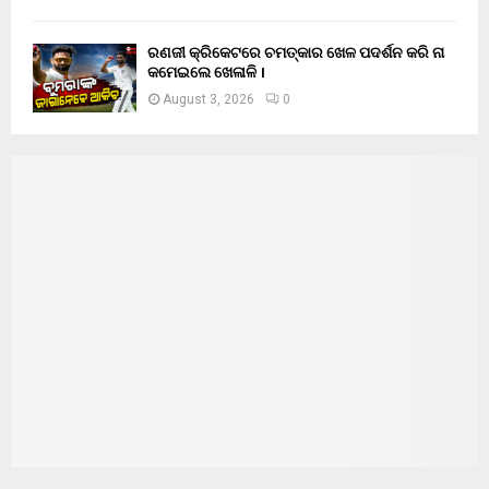
ରଣଜୀ କ୍ରିକେଟରେ ଚମତ୍କାର ଖେଳ ପଦର୍ଶନ କରି ନା
କମେଇଲେ ଖେଳାଳି ।
August 3, 2026
0