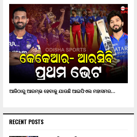
ଆଜିଠାରୁ ଆରମ୍ଭ ହେବାକୁ ଯାଉଛି ଆଇପିଏଲ ମହାସମର…
RECENT POSTS