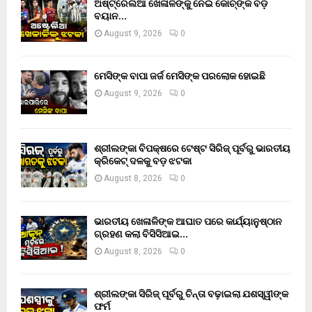
ଅଷ୍ଟ୍ରେଲିଆ ଖେଳାଳିଙ୍କୁ ନେଇ କୋଚ୍‌ଙ୍କ ବଡ଼
ବୟାନ…
August 9, 2026
0
ମେସିଙ୍କ ବାପା ଜର୍ଜ ମେସିଙ୍କ ପରଲୋକ ହୋଇଛି
August 9, 2026
0
ଶ୍ରୀଲଙ୍କା ବିପକ୍ଷରେ ଟେଷ୍ଟ ସିରିଜ୍ ପୂର୍ବରୁ ଭାରତୀୟ
କ୍ରିକେଟ୍ ଦଳକୁ ବଡ଼ ଝଟକା
August 8, 2026
0
ଭାରତୀୟ ଖେଳାଳିଙ୍କ ଆଘାତ ପରେ କାର୍ଯ୍ୟାନୁଷ୍ଠାନ
ଗ୍ରହଣ କଲା ବିସିସିଆଇ…
August 8, 2026
0
ଶ୍ରୀଲଙ୍କା ସିରିଜ୍ ପୂର୍ବରୁ ଚିନ୍ତା ବଢ଼ାଇଲା ଯଶସ୍ୱୀଙ୍କ
ଫର୍ମ