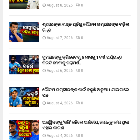
August 8, 2026
0
ଶ୍ରୀଲଙ୍କା ଗସ୍ତ ପୂର୍ବରୁ ଗୌତମ ଗମ୍ଭୀରଙ୍କ ବଢ଼ିଲା
ଚିନ୍ତା
August 7, 2026
0
ବୁମରାହଙ୍କୁ କ୍ରିକେଟରୁ 6 ମାସରୁ 1 ବର୍ଷ ପର୍ଯ୍ୟନ୍ତ
ବିରତି ନେବାକୁ ପରାମର୍ଶ..
August 6, 2026
0
ଗୌତମ ଗମ୍ଭୀରଙ୍କ ପାଇଁ ବଢୁଛି ଅଡୁଆ । ଯାଇପାରେ
ପଦ !
August 4, 2026
0
ଅଶ୍ୱିନଙ୍କୁ ‘ସରି’ କହିଲେ ଅର୍ଶଦୀପ, ଜାଣନ୍ତୁ କ’ଣ ଥିଲା
ଏହାର କାରଣ
August 4, 2026
0