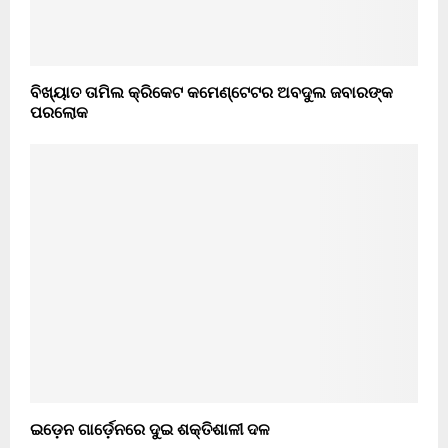
ବିଖ୍ୟାତ ତାମିଲ କ୍ରିକେଟ କମେଣ୍ଟେଟର ଅବଦୁଲ ଜବାରଙ୍କ
ପରଲୋକ
ଇଡ଼େନ ଗାର୍ଡ଼େନରେ ଦୁଇ ଶକ୍ତିଶାଳୀ ଦଳ