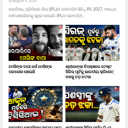
August 9, 2026
ଇଣ୍ଡିଆନ୍ ପ୍ରିମିୟର ଲିଗ୍ (IPL)ର ପରବର୍ତ୍ତୀ ସିଜିନ୍, IPL 2027, ଆସନ୍ତା
ବର୍ଷ ଖେଳାଯିବାକୁ ସ୍ଥିର ହୋଇଛି। IPLର ପରବର୍ତ୍ତୀ...
ମେସିଙ୍କ ବାପା ଜର୍ଜ ମେସିଙ୍କ
ଶ୍ରୀଲଙ୍କା ବିପକ୍ଷରେ ଟେଷ୍ଟ
ପରଲୋକ ହୋଇଛି
ସିରିଜ୍ ପୂର୍ବରୁ ଭାରତୀୟ କ୍ରିକେଟ୍
ଦଳକୁ ବଡ଼ ଝଟକା
ଭାରତୀୟ ଖେଳାଳିଙ୍କ ଆଘାତ ପରେ
ଶ୍ରୀଲଙ୍କା ସିରିଜ୍ ପୂର୍ବରୁ ଚିନ୍ତା