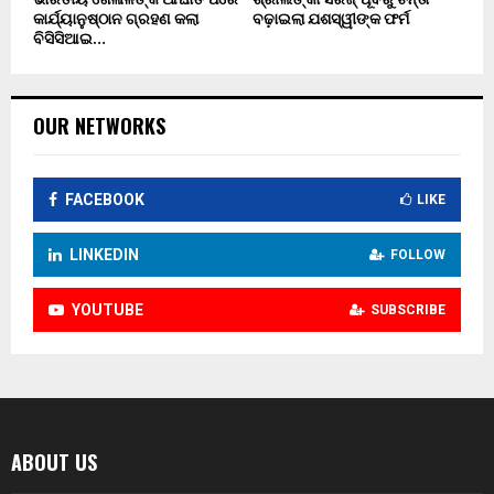
କାର୍ଯ୍ୟାନୁଷ୍ଠାନ ଗ୍ରହଣ କଲା
ବଢ଼ାଇଲା ଯଶସ୍ୱୀଙ୍କ ଫର୍ମ
ବିସିସିଆଇ…
OUR NETWORKS
FACEBOOK
LIKE
LINKEDIN
FOLLOW
YOUTUBE
SUBSCRIBE
ABOUT US