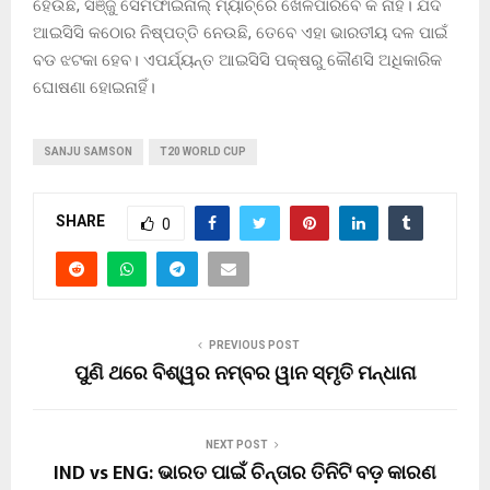
ହେଉଛି, ସଞ୍ଜୁ ସେମିଫାଇନାଲ୍ ମ୍ୟାଚ୍‌ରେ ଖେଳିପାରିବେ କି ନାହିଁ। ଯଦି
ଆଇସିସି କଠୋର ନିଷ୍ପତ୍ତି ନେଉଛି, ତେବେ ଏହା ଭାରତୀୟ ଦଳ ପାଇଁ
ବଡ ଝଟକା ହେବ। ଏପର୍ଯ୍ୟନ୍ତ ଆଇସିସି ପକ୍ଷରୁ କୌଣସି ଅଧିକାରିକ
ଘୋଷଣା ହୋଇନାହିଁ।
SANJU SAMSON
T20 WORLD CUP
SHARE
0
PREVIOUS POST
ପୁଣି ଥରେ ବିଶ୍ୱର ନମ୍ବର ୱାନ ସ୍ମୃତି ମନ୍ଧାନା
NEXT POST
IND vs ENG: ଭାରତ ପାଇଁ ଚିନ୍ତାର ତିନିଟି ବଡ଼ କାରଣ