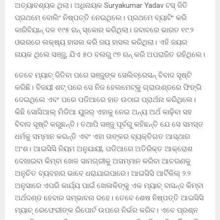
ଅତ୍ୟାବଶ୍ୟକ ଥିଲା। ଅଧିନାୟକ Suryakumar Yadav ଟସ୍ ଜିତି
ପ୍ରଥମେ ବୋଲିଂ ନିଷ୍ପତ୍ତି ନେଇଥିଲେ। ପ୍ରଥମେ ବ୍ୟାଟିଂ କରି
କାରିବିୟାନ୍ ଦଳ ୧୯୫ ରନ୍ ସ୍କୋର କରିଥିଲା। ଜବାବରେ ଭାରତ ୧୯.୨
ଓଭରରେ ଲକ୍ଷ୍ୟ ହାସଲ କରି ଜୟ ହାସଲ କରିଥିଲା। ଏହି ଜୟର
ନାୟକ ଥିଲେ ସଞ୍ଜୁ, ଯିଏ ୫୦ ବଲରୁ ୯୭ ରନ୍ କରି ଅପରାଜିତ ରହିଥିଲେ।
ତେବେ ମ୍ୟାଚ୍ ଜିତିବା ପରେ ସଞ୍ଜୁଙ୍କ ସେଲିବ୍ରେସନ୍ ବିବାଦ ସୃଷ୍ଟି
କରିଛି। ବିଜୟୀ ଶଟ୍ ପରେ ସେ ନିଜ ହେଲମେଟ୍‌କୁ ଗ୍ରାଉଣ୍ଡରେ ଫିଙ୍ଗି
ଦେଇଥିଲେ ଏବଂ ପରେ ପଡିଆରେ ହାତ ଉଠାଇ ପ୍ରାର୍ଥନା କରିଥିଲେ।
କିଛି ସୋସିଆଲ୍ ମିଡିଆ ୟୁଜର୍ ଏହାକୁ ନେଇ ଅନ୍ୟ ଅର୍ଥ କାଢ଼ିବା ସହ
ବିବାଦ ସୃଷ୍ଟି କରୁଛନ୍ତି। ତଥାପି ସଞ୍ଜୁ ପୂର୍ବରୁ କହିଛନ୍ତି ଯେ ସେ ସମସ୍ତ
ଧର୍ମକୁ ସମ୍ମାନ କରନ୍ତି ଏବଂ ଏହା ତାଙ୍କର ବ୍ୟକ୍ତିଗତ ଆସ୍ଥାର
ଅଂଶ। ଆଇସିସି ନିୟମ ଅନୁଯାୟୀ, ପଡିଆରେ ଅତିରିକ୍ତ ଆକ୍ରୋଶ
ଦେଖାଇବା କିମ୍ବା ଖେଳ ସାମଗ୍ରୀକୁ ଅସମ୍ମାନ କରିବା ଆଚରଣକୁ
ଅନୁଚିତ ବ୍ୟବହାର ଭାବେ ଧରାଯାଇପାରେ। ଆଇସିସି ଆର୍ଟିକିଲ୍ ୨.୨
ଅନୁସାରେ ଏପରି କାର୍ଯ୍ୟ ପାଇଁ ଖେଳାଳିଙ୍କୁ ଏକ ମ୍ୟାଚ୍ ବାସନ୍ଦ କିମ୍ବା
ଅର୍ଥଦଣ୍ଡ ହେବାର ସମ୍ଭାବନା ରହେ। ତେବେ ଶେଷ ନିଷ୍ପତ୍ତି ଆଇସିସି
ମ୍ୟାଚ୍ ରେଫେରୀଙ୍କ ରିପୋର୍ଟ ଉପରେ ନିର୍ଭର କରିବ। ଏବେ ପ୍ରଶ୍ନ