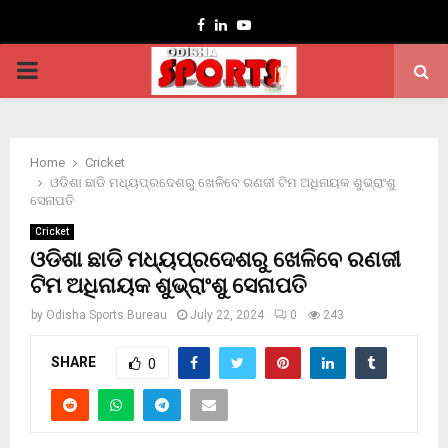
Facebook
Linkedin
Youtube
PRIMARY
MENU
Home
Cricket
ଓଡିଶା ଛାଡି ମଧ୍ୟପ୍ରଦେଶରୁ ଖେଳିବେ ରଣଜୀ ଟିମ ଅଧିନାୟକ ଶୁଭ୍ରାଂଶୁ
ସେନାପତି
Cricket
ଓଡିଶା ଛାଡି ମଧ୍ୟପ୍ରଦେଶରୁ ଖେଳିବେ ରଣଜୀ
ଟିମ ଅଧିନାୟକ ଶୁଭ୍ରାଂଶୁ ସେନାପତି
by
Odisha Sports Bureau
July 22, 2024
0
243
SHARE
0