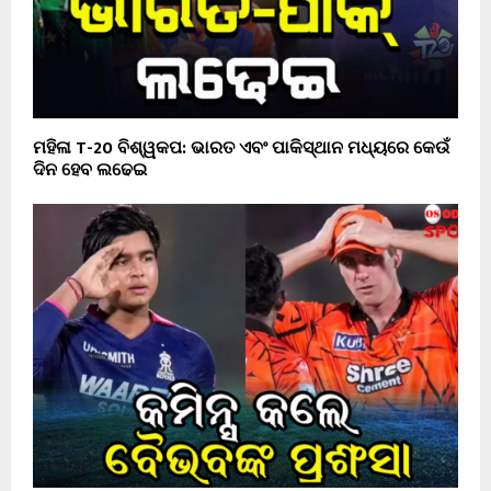
ମହିଳା T-20 ବିଶ୍ୱକପ: ଭାରତ ଏବଂ ପାକିସ୍ଥାନ ମଧ୍ୟରେ କେଉଁ
ଦିନ ହେବ ଲଢେଇ