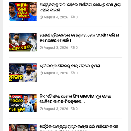
ଅଶ୍ୱିନଙ୍କୁ ‘ସରି’ କହିଲେ ଅର୍ଶଦୀପ, ଜାଣନ୍ତୁ କ’ଣ ଥିଲା
ଏହାର କାରଣ
August 4, 2026
0
ରଣଜୀ କ୍ରିକେଟରେ ଚମତ୍କାର ଖେଳ ପଦର୍ଶନ କରି ନା
କମେଇଲେ ଖେଳାଳି ।
August 3, 2026
0
ଶ୍ରୀଲଙ୍କା ସିରିଜରୁ ବାଦ୍ ପଡ଼ିଲେ ବୁମରା
August 3, 2026
0
କିଏ ଏହି ନୀଲ ପଟେଲ ଯିଏ ଭାରତୀୟ ମୂଳ ହୋଇ
ଖେଳିବେ ଭାରତ ବିପକ୍ଷରେ…
August 3, 2026
0
ହାର୍ଦ୍ଦିକ ପାଣ୍ଡ୍ୟା ମୁଣ୍ଡ ଲଣ୍ଡା କରି ମାହିକାଙ୍କ ସହ