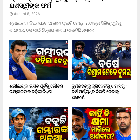
ଯଶସ୍ୱୀଙ୍କ ଫର୍ମ
August 8, 2026
ଶ୍ରୀଲଙ୍କା ବିପକ୍ଷରେ ଆଗାମୀ ଦୁଇଟି ଟେଷ୍ଟ ମ୍ୟାଚ୍‌ର ସିରିଜ୍‌ ପୂର୍ବରୁ
ଭାରତୀୟ ଦଳ ପାଇଁ ଚିନ୍ତାର କାରଣ ପାଲଟିଛି ଓପନର...
ଶ୍ରୀଲଙ୍କା ଗସ୍ତ ପୂର୍ବରୁ ଗୌତମ
ବୁମରାହଙ୍କୁ କ୍ରିକେଟରୁ 6 ମାସରୁ 1
ଗମ୍ଭୀରଙ୍କ ବଢ଼ିଲା ଚିନ୍ତା
ବର୍ଷ ପର୍ଯ୍ୟନ୍ତ ବିରତି ନେବାକୁ
ପରାମର୍ଶ..