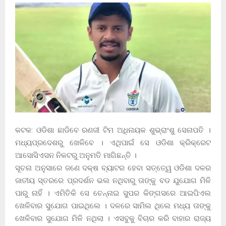
କଟକ: ଓଡିଶା ଛାଡିବେ ରଣଜୀ ଟିମ ଅଧିନାୟକ ଶୁଭ୍ରାଂଶୁ ସେନାପତି ।
ମଧ୍ୟପ୍ରଦେଶରୁ ଖେଳିବେ । ଏଥିପାଇଁ ସେ ଓଡିଶା କ୍ରିକ୍ରେଟ
ଆସୋସିଏସନ ନିକଟରୁ ଅନୁମତି ମାଗିଛନ୍ତି ।
ସୂଚନା ଅନୁସାରେ ଜଣେ ଦକ୍ଷ ବ୍ୟାଟର ହେବା ସତ୍ତେ୍ୱ ଓଡିଶା ଦଳର
ଜାତୀୟ ସ୍ତରରେ ପ୍ରଦର୍ଶନ ଭଲ ନଥିବାରୁ ତାଙ୍କୁ ବଡ ଯୁଯୋଗ ମିଳି
ପାରୁ ନାହିଁ । ଏମିତିକି ସେ ଚେନ୍ନାଇ ସୁପର କିଙ୍ଗସରେ ଆଇପିଏଲ
ଖେଳିବାର ସୁଯୋଗ ପାଇଥିଲେ । ଦଳରେ ସାମିଲ ଥିଲେ ମଧ୍ୟ ତାଙ୍କୁ
ଖେଳିବାର ସୁଯୋଗ ମିଳି ନଥିଲା । ଏସବୁକୁ ବିଚାର କରି ବାହାର ରାଜ୍ୟ