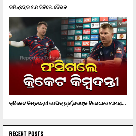
କମିନ୍ସଙ୍କ ମନ ଜିତିଲେ ବୈଭବ
କ୍ରିକେଟ କିମ୍ବଦନ୍ତୀ ଡେଭିଡ୍ ୱାର୍ଣ୍ଣରଙ୍କ ବିରୋଧରେ ମାମଲା…
RECENT POSTS