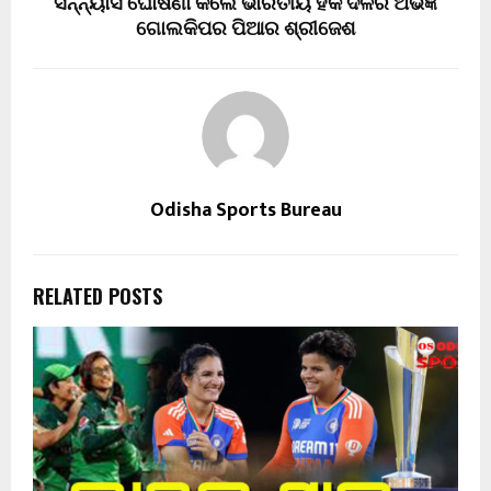
ସନ୍ନ୍ୟାସ ଘୋଷଣା କଲେ ଭାରତୀୟ ହକି ଦଳର ଅଭିଜ୍ଞ
ଗୋଲକିପର ପିଆର ଶ୍ରୀଜେଶ
Odisha Sports Bureau
RELATED POSTS