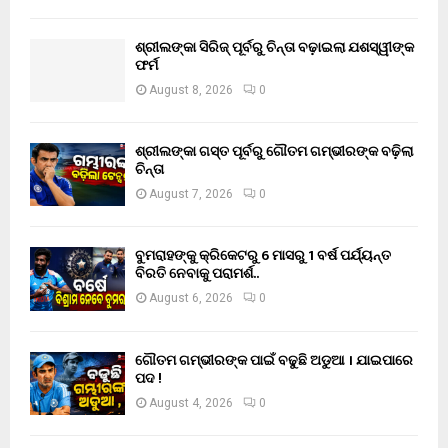
ଶ୍ରୀଲଙ୍କା ସିରିଜ୍ ପୂର୍ବରୁ ଚିନ୍ତା ବଢ଼ାଇଲା ଯଶସ୍ୱୀଙ୍କ
ଫର୍ମ
August 8, 2026
0
ଶ୍ରୀଲଙ୍କା ଗସ୍ତ ପୂର୍ବରୁ ଗୌତମ ଗମ୍ଭୀରଙ୍କ ବଢ଼ିଲା
ଚିନ୍ତା
August 7, 2026
0
ବୁମରାହଙ୍କୁ କ୍ରିକେଟରୁ 6 ମାସରୁ 1 ବର୍ଷ ପର୍ଯ୍ୟନ୍ତ
ବିରତି ନେବାକୁ ପରାମର୍ଶ..
August 6, 2026
0
ଗୌତମ ଗମ୍ଭୀରଙ୍କ ପାଇଁ ବଢୁଛି ଅଡୁଆ । ଯାଇପାରେ
ପଦ !
August 4, 2026
0