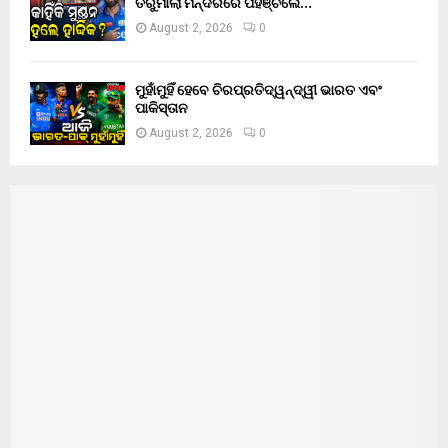
ତିରୁମାଲା ମନ୍ଦିରରେ ପହଞ୍ଚିଲେ…
August 2, 2026
0
ମୁହାଁମୁହିଁ ହେବେ ଚିରପ୍ରତିଦ୍ୱନ୍ଦ୍ୱୀ ଭାରତ ଏବଂ
ପାକିସ୍ତାନ
August 2, 2026
0