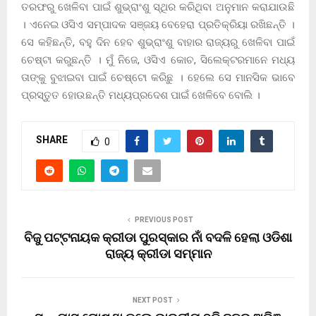
ତରଫରୁ ଖେଳିବା ପାଇଁ ଶୁଭ୍ରାଂଶୁ ସ୍ଥିର କରିଥିବା ଅନୁମାନ କରାଯାଉଛି
। ଏନେଇ ଓସିଏ ସମ୍ପାଦକ ସଞ୍ଜୟ ବେହେରା ପ୍ରତିକ୍ରିୟା ରଖିଛନ୍ତି ।
ସେ କହିଛନ୍ତି, ବହୁ ଦିନ ହେବ ଶୁଭ୍ରାଂଶୁ ବାହାର ରାଜ୍ୟରୁ ଖେଳିବା ପାଇଁ
ଚେଷ୍ଟା କରୁଛନ୍ତି । ମୁଁ ନିଜେ, ଓସିଏ କୋଚ, ସିଲେକ୍ଟରମାନେ ମଧ୍ୟ
ତାଙ୍କୁ ବୁଝାଇବା ପାଇଁ ଚେଷ୍ଟୋ କରିଛୁ । ହେଲେ ସେ ମାନସିକ ଭାବେ
ପ୍ରସ୍ତୁତ ହୋଉଛନ୍ତି ମଧ୍ୟପ୍ରଦେଶ ପାଇଁ ଖେଳିବେ ବୋଲି ।
SHARE
0
PREVIOUS POST
ବିଜୁ ପଟ୍ଟନାୟକ କ୍ରୀଡା ପୁରସ୍କାର ନାଁ ବଦଳି ହେଲା ଓଡିଶା
ରାଜ୍ୟ କ୍ରୀଡା ସମ୍ମାନ
NEXT POST