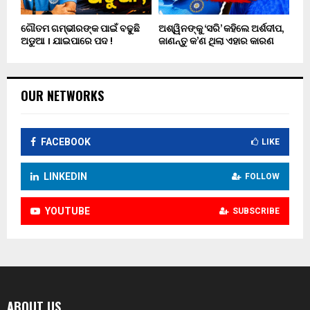
ଗୌତମ ଗମ୍ଭୀରଙ୍କ ପାଇଁ ବଢୁଛି
ଅଶ୍ୱିନଙ୍କୁ ‘ସରି’ କହିଲେ ଅର୍ଶଦୀପ,
ଅଡୁଆ । ଯାଇପାରେ ପଦ !
ଜାଣନ୍ତୁ କ’ଣ ଥିଲା ଏହାର କାରଣ
OUR NETWORKS
FACEBOOK
LIKE
LINKEDIN
FOLLOW
YOUTUBE
SUBSCRIBE
ABOUT US