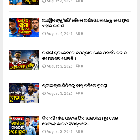
August 4, 2026
0
ଅଶ୍ୱିନଙ୍କୁ ‘ସରି’ କହିଲେ ଅର୍ଶଦୀପ, ଜାଣନ୍ତୁ କ’ଣ ଥିଲା
ଏହାର କାରଣ
August 4, 2026
0
ରଣଜୀ କ୍ରିକେଟରେ ଚମତ୍କାର ଖେଳ ପଦର୍ଶନ କରି ନା
କମେଇଲେ ଖେଳାଳି ।
August 3, 2026
0
ଶ୍ରୀଲଙ୍କା ସିରିଜରୁ ବାଦ୍ ପଡ଼ିଲେ ବୁମରା
August 3, 2026
0
କିଏ ଏହି ନୀଲ ପଟେଲ ଯିଏ ଭାରତୀୟ ମୂଳ ହୋଇ
ଖେଳିବେ ଭାରତ ବିପକ୍ଷରେ…
August 3, 2026
0