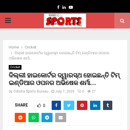
Facebook
Linkedin
Youtube
PRIMARY
MENU
Home
Cricket
ଦିଲ୍ଲୀ ହାଇକୋର୍ଟର ଦ୍ୱାରସ୍ଥ ହୋଇଛନ୍ତି ଟିମ୍ ଇଣ୍ଡିଆର ଓପନର
ଅଭିଷେକ ଶର୍ମା…
Cricket
ଦିଲ୍ଲୀ ହାଇକୋର୍ଟର ଦ୍ୱାରସ୍ଥ ହୋଇଛନ୍ତି ଟିମ୍
ଇଣ୍ଡିଆର ଓପନର ଅଭିଷେକ ଶର୍ମା…
by
Odisha Sports Bureau
July 7, 2026
0
27
SHARE
0