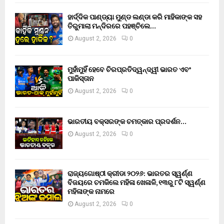
ହାର୍ଦ୍ଦିକ ପାଣ୍ଡ୍ୟା ମୁଣ୍ଡ ଲଣ୍ଡା କରି ମାହିକାଙ୍କ ସହ
ତିରୁମାଲା ମନ୍ଦିରରେ ପହଞ୍ଚିଲେ…
August 2, 2026
0
ମୁହାଁମୁହିଁ ହେବେ ଚିରପ୍ରତିଦ୍ୱନ୍ଦ୍ୱୀ ଭାରତ ଏବଂ
ପାକିସ୍ତାନ
August 2, 2026
0
ଭାରତୀୟ ବକ୍ସରଙ୍କ ଚମତ୍କାର ପ୍ରଦର୍ଶନ…
August 2, 2026
0
ରାଜ୍ୟଗୋଷ୍ଠୀ କ୍ରୀଡା ୨୦୨୬: ଭାରତର ସ୍ୱର୍ଣ୍ଣ
ବିଜୟରେ ଚମକିଲେ ମହିଳା ଖେଳାଳି, ୧୩ରୁ ୮ଟି ସ୍ୱର୍ଣ୍ଣ
ମହିଳାଙ୍କ ନାମରେ
August 2, 2026
0