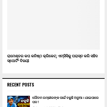
ରାମେଶ୍ବର କପ କନିଷ୍ଠ କ୍ରିକେଟ୍, ଏମ୍ସିସିକୁ ପରାସ୍ତ କରି ସହିଦ
ସ୍ପୋର୍ଟିଂ ବିଜୟୀ
RECENT POSTS
ଗୌତମ ଗମ୍ଭୀରଙ୍କ ପାଇଁ ବଢୁଛି ଅଡୁଆ । ଯାଇପାରେ
ପଦ !