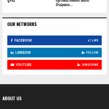
ବୁମରା
ମୂଳ ହୋଇ ଖେଳିବେ ଭାରତ
ବିପକ୍ଷରେ…
OUR NETWORKS
FACEBOOK
LIKE
LINKEDIN
FOLLOW
YOUTUBE
SUBSCRIBE
ABOUT US