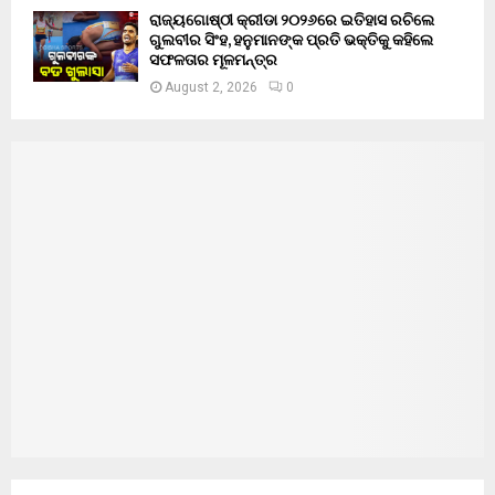
ରାଜ୍ୟଗୋଷ୍ଠୀ କ୍ରୀଡା ୨୦୨୬ରେ ଇତିହାସ ରଚିଲେ
ଗୁଲବୀର ସିଂହ, ହନୁମାନଙ୍କ ପ୍ରତି ଭକ୍ତିକୁ କହିଲେ
ସଫଳତାର ମୂଳମନ୍ତ୍ର
August 2, 2026
0