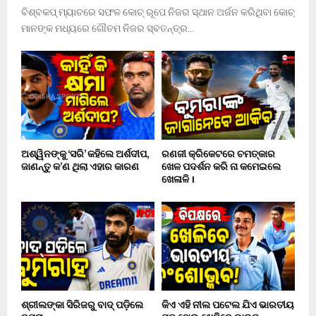
ବିଶ୍ବକପ୍ ମ୍ୟାଚରେ ସଫଳ କୋଚ୍ ରୂପେ ନିଜର ସ୍ଥାନ ଅର୍ଜନ କରିଥିବା କୋଚ୍
ମାନଙ୍କ ମଧ୍ୟରେ ଗୌତମ ନିଜର ସ୍ବତନ୍ତ୍ର...
ଅଶ୍ୱିନଙ୍କୁ ‘ସରି’ କହିଲେ ଅର୍ଶଦୀପ,
ରଣଜୀ କ୍ରିକେଟରେ ଚମତ୍କାର
ଜାଣନ୍ତୁ କ’ଣ ଥିଲା ଏହାର କାରଣ
ଖେଳ ପଦର୍ଶନ କରି ନା କମେଇଲେ
ଖେଳାଳି ।
ଶ୍ରୀଲଙ୍କା ସିରିଜରୁ ବାଦ୍ ପଡ଼ିଲେ
କିଏ ଏହି ନୀଲ ପଟେଲ ଯିଏ ଭାରତୀୟ