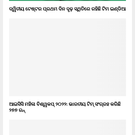
ଦ୍ୱିତୀୟ ଟେଷ୍ଟର ପ୍ରଥମ ଦିନ ଦୃଢ଼ ସ୍ଥିତିରେ ରହିଛି ଟିମ ଇଣ୍ଡିଆ
ଆଇସିସି ମହିଳା ବିଶ୍ୱକପ୍‌ ୨୦୨୨: ଭାରତୀୟ ଟିମ୍‌ ସଂଗ୍ରହ କରିଛି
୨୭୭ ରନ୍‌