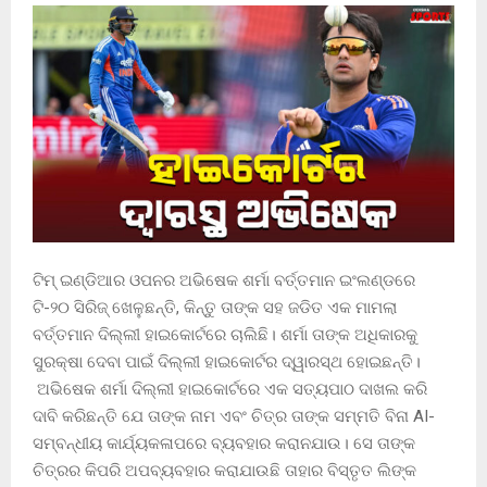
ଟିମ୍ ଇଣ୍ଡିଆର ଓପନର ଅଭିଷେକ ଶର୍ମା ବର୍ତ୍ତମାନ ଇଂଲଣ୍ଡରେ
ଟି-୨୦ ସିରିଜ୍ ଖେଳୁଛନ୍ତି, କିନ୍ତୁ ତାଙ୍କ ସହ ଜଡିତ ଏକ ମାମଲା
ବର୍ତ୍ତମାନ ଦିଲ୍ଲୀ ହାଇକୋର୍ଟରେ ଚାଲିଛି। ଶର୍ମା ତାଙ୍କ ଅଧିକାରକୁ
ସୁରକ୍ଷା ଦେବା ପାଇଁ ଦିଲ୍ଲୀ ହାଇକୋର୍ଟର ଦ୍ୱାରସ୍ଥ ହୋଇଛନ୍ତି।
ଅଭିଷେକ ଶର୍ମା ଦିଲ୍ଲୀ ହାଇକୋର୍ଟରେ ଏକ ସତ୍ୟପାଠ ଦାଖଲ କରି
ଦାବି କରିଛନ୍ତି ଯେ ତାଙ୍କ ନାମ ଏବଂ ଚିତ୍ର ତାଙ୍କ ସମ୍ମତି ବିନା AI-
ସମ୍ବନ୍ଧୀୟ କାର୍ଯ୍ୟକଳାପରେ ବ୍ୟବହାର କରାନଯାଉ। ସେ ତାଙ୍କ
ଚିତ୍ରର କିପରି ଅପବ୍ୟବହାର କରାଯାଉଛି ତାହାର ବିସ୍ତୃତ ଲିଙ୍କ