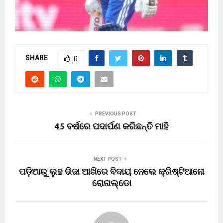
SHARE
0
PREVIOUS POST
45 ବର୍ଷରେ ପଦାର୍ପଣ କରିଛନ୍ତି ମାହି
NEXT POST
ପଡ଼ିଆରୁ ଲୁହ ଭିଜା ଆଖିରେ ବିଦାୟ ନେଲେ କ୍ରିଷ୍ଟିଆନୋ
ରୋନାଲ୍ଡୋ