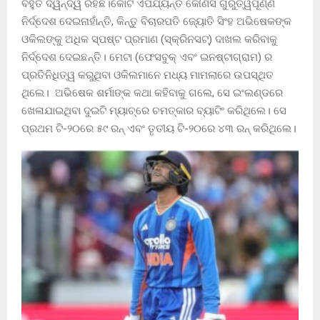
ବହୁତ ଦ୍ୱନ୍ଦ୍ୱ ରହିଛି।କୋର୍ଟ ଏପର୍ଯ୍ୟନ୍ତ କୌଣସି ଗୁରୁତ୍ୱପୂର୍ଣ୍ଣ
ନିର୍ଦ୍ଦେଶ ଦେଇନାହାଁନ୍ତି, କିନ୍ତୁ ବିଚାରପତି ଜ୍ୟୋତି ସିଂହ ଅଭିଷେକଙ୍କ
ଓକିଲଙ୍କୁ ଅଧିକ ସ୍ପଷ୍ଟ ପ୍ରମାଣ (ସ୍କ୍ରିନସଟ୍) ଦାଖଲ କରିବାକୁ
ନିର୍ଦ୍ଦେଶ ଦେଇଛନ୍ତି। ମେଟା (ଫେସବୁକ୍ ଏବଂ ଇନଷ୍ଟାଗ୍ରାମ) ର
ପ୍ରତିନିଧିତ୍ୱ କରୁଥିବା ଓକିଲମାନେ ମଧ୍ୟ ମାମଲାରେ ଉପସ୍ଥିତ
ଥିଲେ। ଅଭିଷେକ ଶର୍ମାଙ୍କ କଥା କହିବାକୁ ଗଲେ, ସେ ଇଂଲଣ୍ଡରେ
ଖେଳାଯାଇଥିବା ଦୁଇଟି ମ୍ୟାଚ୍‌ରେ ଚମତ୍କାର ବ୍ୟାଟିଂ କରିଥିଲେ। ସେ
ପ୍ରଥମ ଟି-୨୦ରେ ୫୯ ରନ୍ ଏବଂ ତୃତୀୟ ଟି-୨୦ରେ ୪୩ ରନ୍ କରିଥିଲେ।