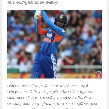
ମଧ୍ୟ କୋର୍ଟକୁ ଉପସ୍ଥାପନ କରିଛନ୍ତି।
ଅଭିଷେକ ଶର୍ମା ଦାବି କରୁଛନ୍ତି ଯେ ତାଙ୍କ ମୁହଁ ଏବଂ ନାମକୁ AI
ମାଧ୍ୟମରେ ନକଲି ବିଷୟବସ୍ତୁ ସୃଷ୍ଟି କରିବା ପାଇଁ ଅପବ୍ୟବହାର
କରାନଯାଉ। ଏହି ପ୍ରସଙ୍ଗରେ ଦିଲ୍ଲୀ ହାଇକୋର୍ଟ କହିଛନ୍ତି ଯେ
ଅନଲାଇନ୍ ଜଗତରେ ବ୍ୟକ୍ତିଗତ ଅଧିକାର ଏବଂ ମାନହାନି ମଧ୍ୟରେ