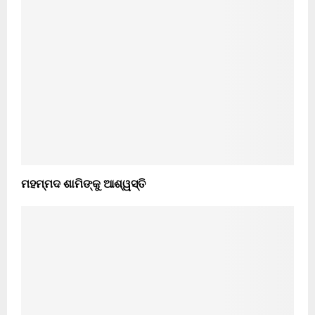
ମହମ୍ମଦ ଶାମିଙ୍କୁ ଆଶ୍ୱସ୍ତି