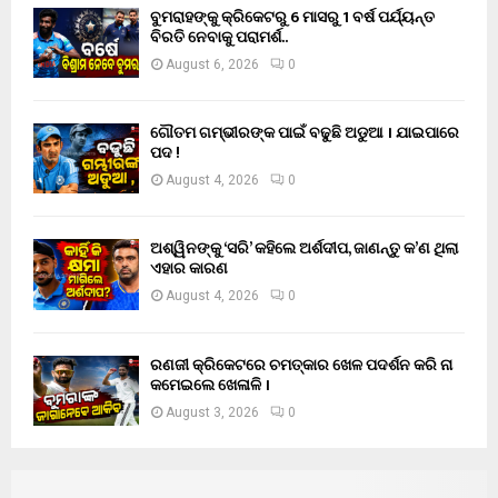
ବୁମରାହଙ୍କୁ କ୍ରିକେଟରୁ 6 ମାସରୁ 1 ବର୍ଷ ପର୍ଯ୍ୟନ୍ତ
ବିରତି ନେବାକୁ ପରାମର୍ଶ..
August 6, 2026
0
ଗୌତମ ଗମ୍ଭୀରଙ୍କ ପାଇଁ ବଢୁଛି ଅଡୁଆ । ଯାଇପାରେ
ପଦ !
August 4, 2026
0
ଅଶ୍ୱିନଙ୍କୁ ‘ସରି’ କହିଲେ ଅର୍ଶଦୀପ, ଜାଣନ୍ତୁ କ’ଣ ଥିଲା
ଏହାର କାରଣ
August 4, 2026
0
ରଣଜୀ କ୍ରିକେଟରେ ଚମତ୍କାର ଖେଳ ପଦର୍ଶନ କରି ନା
କମେଇଲେ ଖେଳାଳି ।
August 3, 2026
0