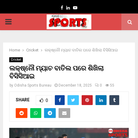
Facebook
Linkedin
Youtube
PRIMARY
MENU
Home
Cricket
ଲକ୍ଷ୍ନୌ ମ୍ୟାଚ ବାତିଲ ପରେ ଶିଖିଲା ବିସିସିଆଇ
Cricket
ଲକ୍ଷ୍ନୌ ମ୍ୟାଚ ବାତିଲ ପରେ ଶିଖିଲା
ବିସିସିଆଇ
by
Odisha Sports Bureau
December 18, 2025
0
55
SHARE
0