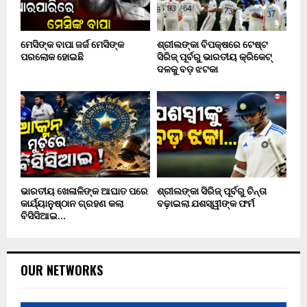
ମେସିଙ୍କ ବାପା ଜର୍ଜ ମେସିଙ୍କ
ଶ୍ରୀଲଙ୍କା ବିପକ୍ଷରେ ଟେଷ୍ଟ
ପରଲୋକ ହୋଇଛି
ସିରିଜ୍ ପୂର୍ବରୁ ଭାରତୀୟ କ୍ରିକେଟ୍
ଦଳକୁ ବଡ଼ ଝଟକା
ଭାରତୀୟ ଖେଳାଳିଙ୍କ ଆଘାତ ପରେ
ଶ୍ରୀଲଙ୍କା ସିରିଜ୍ ପୂର୍ବରୁ ଚିନ୍ତା
କାର୍ଯ୍ୟାନୁଷ୍ଠାନ ଗ୍ରହଣ କଲା
ବଢ଼ାଇଲା ଯଶସ୍ୱୀଙ୍କ ଫର୍ମ
ବିସିସିଆଇ…
OUR NETWORKS