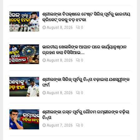
ଶ୍ରୀଲଙ୍କା ବିପକ୍ଷରେ ଟେଷ୍ଟ ସିରିଜ୍ ପୂର୍ବରୁ ଭାରତୀୟ
କ୍ରିକେଟ୍ ଦଳକୁ ବଡ଼ ଝଟକା
August 8, 2026
0
ଭାରତୀୟ ଖେଳାଳିଙ୍କ ଆଘାତ ପରେ କାର୍ଯ୍ୟାନୁଷ୍ଠାନ
ଗ୍ରହଣ କଲା ବିସିସିଆଇ…
August 8, 2026
0
ଶ୍ରୀଲଙ୍କା ସିରିଜ୍ ପୂର୍ବରୁ ଚିନ୍ତା ବଢ଼ାଇଲା ଯଶସ୍ୱୀଙ୍କ
ଫର୍ମ
August 8, 2026
0
ଶ୍ରୀଲଙ୍କା ଗସ୍ତ ପୂର୍ବରୁ ଗୌତମ ଗମ୍ଭୀରଙ୍କ ବଢ଼ିଲା
ଚିନ୍ତା
August 7, 2026
0