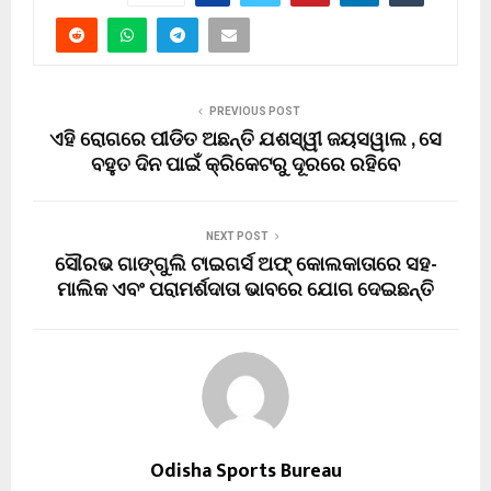
PREVIOUS POST
ଏହି ରୋଗରେ ପୀଡିତ ଅଛନ୍ତି ଯଶସ୍ୱୀ ଜୟସୱାଲ , ସେ
ବହୁତ ଦିନ ପାଇଁ କ୍ରିକେଟରୁ ଦୂରରେ ରହିବେ
NEXT POST
ସୌରଭ ଗାଙ୍ଗୁଲି ଟାଇଗର୍ସ ଅଫ୍ କୋଲକାତାରେ ସହ-
ମାଲିକ ଏବଂ ପରାମର୍ଶଦାତା ଭାବରେ ଯୋଗ ଦେଇଛନ୍ତି
Odisha Sports Bureau