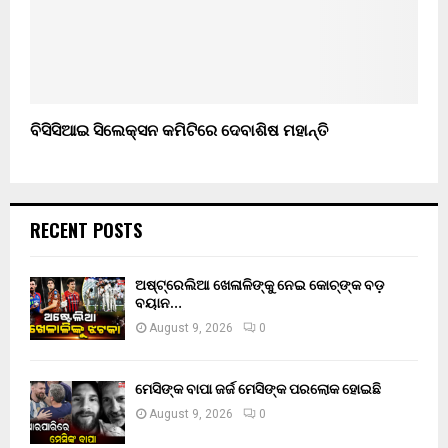
ବିସିସିଆଇ ସିଲେକ୍ସନ କମିଟିରେ ଦେବାଶିଷ ମହାନ୍ତି
RECENT POSTS
ଅଷ୍ଟ୍ରେଲିଆ ଖେଳାଳିଙ୍କୁ ନେଇ କୋଚ୍‌ଙ୍କ ବଡ଼
ବୟାନ…
August 9, 2026
0
ମେସିଙ୍କ ବାପା ଜର୍ଜ ମେସିଙ୍କ ପରଲୋକ ହୋଇଛି
August 9, 2026
0