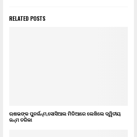
RELATED POSTS
ଋଷଭଙ୍କ ପୁନର୍ଜନ୍ମ,ସୋସିଆଲ ମିଡିଆରେ ଲେଖିଲେ ଦ୍ୱିତୀୟ
ଜନ୍ମ ତରିକା