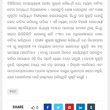
ବିସିସିଆଇ ଉପାଧ୍ୟକ୍ଷ ରାଜୀବ ଶୁକ୍ଲା କହିଛନ୍ତି ଯେ, ମ୍ୟାଚ୍ ବାତିଲ
ହେବା ଅତ୍ୟନ୍ତ ନିରାଶାଜନକ । ପ୍ରସ୍ତୁତି ଶେଷ ହୋଇଥିଲା ଏବଂ ଶେଷ
ମୁହୂର୍ତ୍ତ ପର୍ଯ୍ୟନ୍ତ ନିରୀକ୍ଷଣ କରାଯାଇଥିଲା, କିନ୍ତୁ ଘନ କୁହୁଡ଼ି ଯୋଗୁଁ
ଖେଳ ବାତିଲ କରିବାକୁ ପଡିଲା । ଏହି ମ୍ୟାଚ୍ ଅଟଳ ବିହାରୀ ବାଜପେୟୀ
ଇକାନା ଷ୍ଟାଡିୟମରେ ସନ୍ଧ୍ୟା ୭ଟାରେ ଆରମ୍ଭ ହେବାର ଥିଲା, କିନ୍ତୁ
ଖରାପ ଭିଜିବିଲିଟି କାରଣରୁ ରାତି ୯:୩୦ ରେ ଅଧିକାରୀମାନେ ଖେଳ
ବାତିଲ କରିଥିଲେ । ରାଜୀବ ଶୁକ୍ଲା ସ୍ୱୀକାର କରିଛନ୍ତି ଯେ ଡିସେମ୍ବର
୧୫ ରୁ ଜାନୁଆରୀ ୧୫ ମଧ୍ୟରେ ଉତ୍ତର ଭାରତରେ କୁହୁଡ଼ି ଏକ ବଡ଼
ସମସ୍ୟା ପାଲଟିଥାଏ । ତେଣୁ ଆଗାମୀ ଦିନରେ କାର୍ଯ୍ୟସୂଚୀ ପ୍ରସ୍ତୁତ
କରିବା ସମୟରେ ଏହି ଦିଗ ପ୍ରତି ଧ୍ୟାନ ଦେବା ଜରୁରୀ । କେବଳ କୁହୁଡ଼ି
ନୁହେଁ, ପ୍ରଦୂଷଣ ମଧ୍ୟ ଏକ ବଡ଼ ସମସ୍ୟା । ଦିଲ୍ଲୀ-ଏନସିଆର ଏବଂ
ଉତ୍ତରପ୍ରଦେଶର ଅନେକ ସ୍ଥାନରେ ବାୟୁର ଗୁଣବତ୍ତା ଖରାପ ରହୁଛି,
ଯାହା ଖେଳାଳିଙ୍କ ପାଇଁ କଷ୍ଟକର ପରିସ୍ଥିତି ସୃଷ୍ଟି କରୁଛି ।
BCCI
SHARE
0