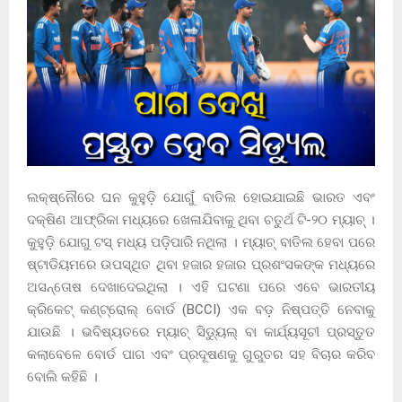
ଲକ୍ଷ୍ନୌରେ ଘନ କୁହୁଡ଼ି ଯୋଗୁଁ ବାତିଲ ହୋଇଯାଇଛି ଭାରତ ଏବଂ
ଦକ୍ଷିଣ ଆଫ୍ରିକା ମଧ୍ୟରେ ଖେଳାଯିବାକୁ ଥିବା ଚତୁର୍ଥ ଟି-୨୦ ମ୍ୟାଚ୍ ।
କୁହୁଡ଼ି ଯୋଗୁ ଟସ୍ ମଧ୍ୟ ପଡ଼ିପାରି ନଥିଲା । ମ୍ୟାଚ୍ ବାତିଲ ହେବା ପରେ
ଷ୍ଟାଡିୟମରେ ଉପସ୍ଥିତ ଥିବା ହଜାର ହଜାର ପ୍ରଶଂସକଙ୍କ ମଧ୍ୟରେ
ଅସନ୍ତୋଷ ଦେଖାଦେଇଥିଲା । ଏହି ଘଟଣା ପରେ ଏବେ ଭାରତୀୟ
କ୍ରିକେଟ୍ କଣ୍ଟ୍ରୋଲ୍ ବୋର୍ଡ (BCCI) ଏକ ବଡ଼ ନିଷ୍ପତ୍ତି ନେବାକୁ
ଯାଉଛି । ଭବିଷ୍ୟତରେ ମ୍ୟାଚ୍ ସିଡ୍ୟୁଲ୍ ବା କାର୍ଯ୍ୟସୂଚୀ ପ୍ରସ୍ତୁତ
କଲାବେଳେ ବୋର୍ଡ ପାଗ ଏବଂ ପ୍ରଦୂଷଣକୁ ଗୁରୁତର ସହ ବିଚାର କରିବ
ବୋଲି କହିଛି ।