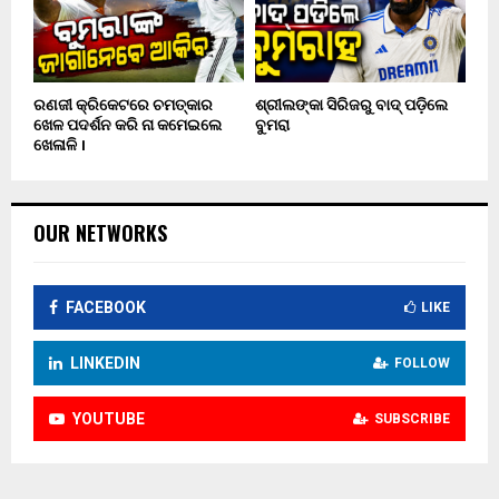
ରଣଜୀ କ୍ରିକେଟରେ ଚମତ୍କାର
ଶ୍ରୀଲଙ୍କା ସିରିଜରୁ ବାଦ୍ ପଡ଼ିଲେ
ଖେଳ ପଦର୍ଶନ କରି ନା କମେଇଲେ
ବୁମରା
ଖେଳାଳି ।
OUR NETWORKS
FACEBOOK
LIKE
LINKEDIN
FOLLOW
YOUTUBE
SUBSCRIBE