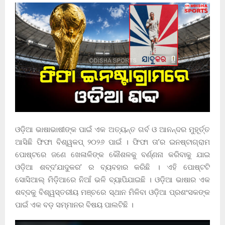
ଓଡ଼ିଆ ଭାଷାଭାଷୀଙ୍କ ପାଇଁ ଏକ ଅତ୍ୟନ୍ତ ଗର୍ବ ଓ ଆନନ୍ଦର ମୁହୂର୍ତ୍ତ
ଆସିଛି ଫିଫା ବିଶ୍ୱକପ୍ ୨୦୨୬ ପାଇଁ । ଫିଫା ତା’ର ଇନଷ୍ଟାଗ୍ରାମ
ପୋଷ୍ଟରେ ଜଣେ ଖେଳାଳିଙ୍କ କୌଶଳକୁ ବର୍ଣ୍ଣନା କରିବାକୁ ଯାଇ
ଓଡ଼ିଆ ଶବ୍ଦ’ଯାଦୁକର’ ର ବ୍ୟବହାର କରିଛି । ଏହି ପୋଷ୍ଟଟି
ସୋସିଆଲ୍ ମିଡ଼ିଆରେ ନିଆଁ ଭଳି ବ୍ୟାପିଯାଇଛି । ଓଡ଼ିଆ ଭାଷାର ଏକ
ଶବ୍ଦକୁ ବିଶ୍ୱସ୍ତରୀୟ ମଞ୍ଚରେ ସ୍ଥାନ ମିଳିବା ଓଡ଼ିଆ ପ୍ରଶଂସକଙ୍କ
ପାଇଁ ଏକ ବଡ଼ ସମ୍ମାନର ବିଷୟ ପାଲଟିଛି ।