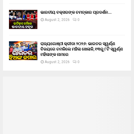
ଭାରତୀୟ ବକ୍ସରଙ୍କ ଚମତ୍କାର ପ୍ରଦର୍ଶନ…
August 2, 2026
0
ରାଜ୍ୟଗୋଷ୍ଠୀ କ୍ରୀଡା ୨୦୨୬: ଭାରତର ସ୍ୱର୍ଣ୍ଣ
ବିଜୟରେ ଚମକିଲେ ମହିଳା ଖେଳାଳି, ୧୩ରୁ ୮ଟି ସ୍ୱର୍ଣ୍ଣ
ମହିଳାଙ୍କ ନାମରେ
August 2, 2026
0