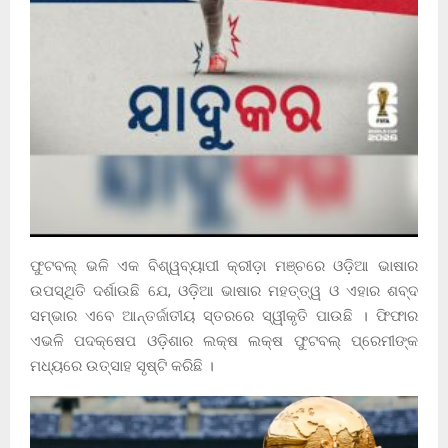
ଫୁଟବଲ୍ ଭଳି ଏକ ବିଶ୍ୱବ୍ୟାପୀ କ୍ରୀଡ଼ା ମଞ୍ଚରେ ଓଡ଼ିଆ ଭାଷାର
ଉପସ୍ଥିତି ଦର୍ଶାଉଛି ଯେ, ଓଡ଼ିଆ ଭାଷାର ମହତ୍ତ୍ୱ ଓ ଏହାର ଶବ୍ଦ
ସମ୍ଭାର ଏବେ ଆନ୍ତର୍ଜାତୀୟ ସ୍ତରରେ ସ୍ୱୀକୃତି ପାଉଛି । ଫିଫାର
ଏଭଳି ପଦକ୍ଷେପ ଓଡ଼ିଶାର ଲକ୍ଷ ଲକ୍ଷ ଫୁଟବଲ୍ ପ୍ରେମୀଙ୍କ
ମଧ୍ୟରେ ଉତ୍ସାହ ସୃଷ୍ଟି କରିଛି ।