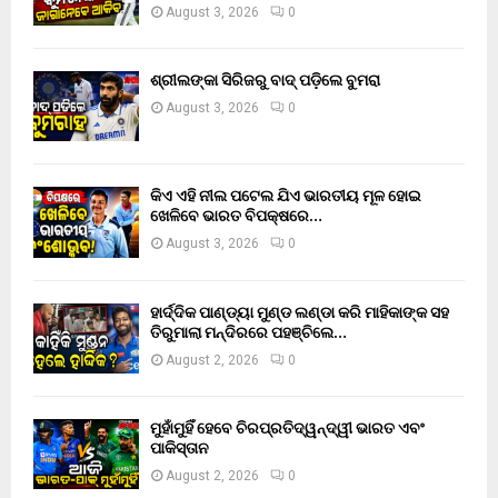
August 3, 2026
0
ଶ୍ରୀଲଙ୍କା ସିରିଜରୁ ବାଦ୍ ପଡ଼ିଲେ ବୁମରା
August 3, 2026
0
କିଏ ଏହି ନୀଲ ପଟେଲ ଯିଏ ଭାରତୀୟ ମୂଳ ହୋଇ
ଖେଳିବେ ଭାରତ ବିପକ୍ଷରେ…
August 3, 2026
0
ହାର୍ଦ୍ଦିକ ପାଣ୍ଡ୍ୟା ମୁଣ୍ଡ ଲଣ୍ଡା କରି ମାହିକାଙ୍କ ସହ
ତିରୁମାଲା ମନ୍ଦିରରେ ପହଞ୍ଚିଲେ…
August 2, 2026
0
ମୁହାଁମୁହିଁ ହେବେ ଚିରପ୍ରତିଦ୍ୱନ୍ଦ୍ୱୀ ଭାରତ ଏବଂ
ପାକିସ୍ତାନ
August 2, 2026
0