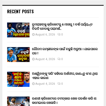
RECENT POSTS
ବୁମରାହଙ୍କୁ କ୍ରିକେଟରୁ 6 ମାସରୁ 1 ବର୍ଷ ପର୍ଯ୍ୟନ୍ତ
ବିରତି ନେବାକୁ ପରାମର୍ଶ..
August 6, 2026
0
ଗୌତମ ଗମ୍ଭୀରଙ୍କ ପାଇଁ ବଢୁଛି ଅଡୁଆ । ଯାଇପାରେ
ପଦ !
August 4, 2026
0
ଅଶ୍ୱିନଙ୍କୁ ‘ସରି’ କହିଲେ ଅର୍ଶଦୀପ, ଜାଣନ୍ତୁ କ’ଣ ଥିଲା
ଏହାର କାରଣ
August 4, 2026
0
ରଣଜୀ କ୍ରିକେଟରେ ଚମତ୍କାର ଖେଳ ପଦର୍ଶନ କରି ନା
କମେଇଲେ ଖେଳାଳି ।