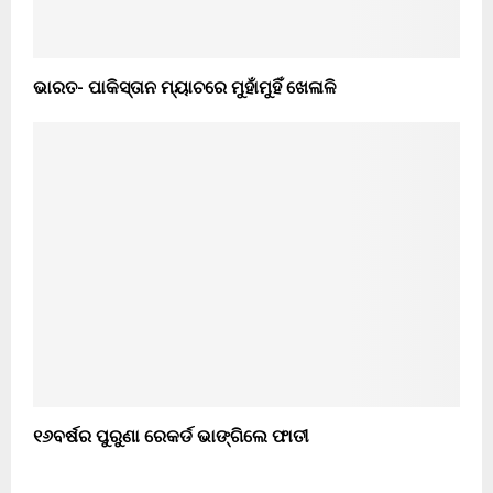
ଭାରତ- ପାକିସ୍ତାନ ମ୍ୟାଚରେ ମୁହାଁମୁହିଁ ଖେଳାଳି
୧୬ବର୍ଷର ପୁରୁଣା ରେକର୍ଡ ଭାଙ୍ଗିଲେ ଫାତୀ