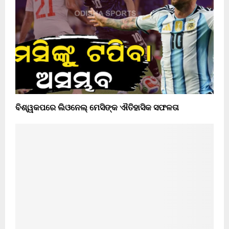
ବିଶ୍ୱକପରେ ଲିଓନେଲ୍ ମେସିଙ୍କ ଐତିହାସିକ ସଫଳତା