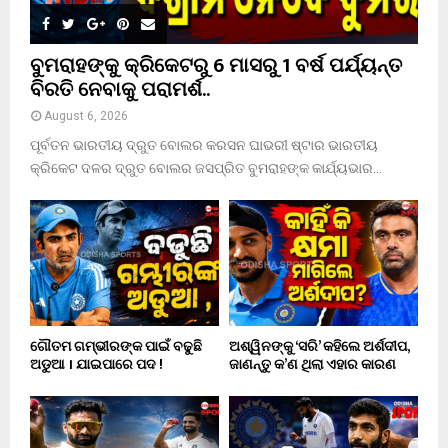
ବୁମରାହଙ୍କୁ କ୍ରିକେଟରୁ 6 ମାସରୁ 1 ବର୍ଷ ପର୍ଯ୍ୟନ୍ତ
ବିରତି ନେବାକୁ ପରାମର୍ଶ..
August 6, 2026
ପୂର୍ବତନ ଭାରତୀୟ ଦ୍ରୁତ ବୋଲର କରସନ ଘାଭରୀ ଷ୍ଟାର ଭାରତୀୟ
କ୍ରିକେଟ ଦଳର ଦ୍ରୁତ ବୋଲର ଜସପ୍ରିତ ବୁମରାହଙ୍କ କାର୍ଯ୍ୟଭାର...
ଗୌତମ ଗମ୍ଭୀରଙ୍କ ପାଇଁ ବଢୁଛି
ଅଶ୍ୱିନଙ୍କୁ ‘ସରି’ କହିଲେ ଅର୍ଶଦୀପ,
ଅଡୁଆ । ଯାଇପାରେ ପଦ !
ଜାଣନ୍ତୁ କ’ଣ ଥିଲା ଏହାର କାରଣ