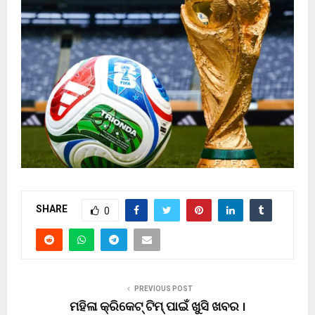
SHARE
0
PREVIOUS POST
ମହିଳା କ୍ରିକେଟ୍ ଟିମ୍ ପାଇଁ ଖୁସି ଖବର ।