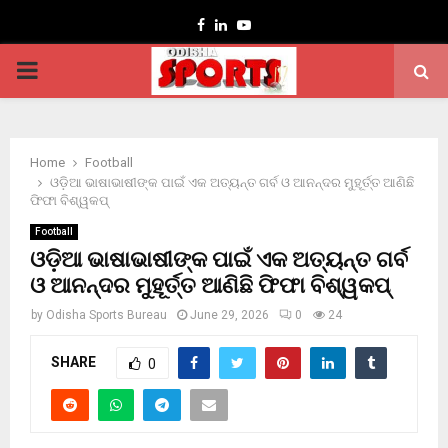
Facebook
Linkedin
Youtube
PRIMARY
MENU
Home
Football
ଓଡ଼ିଆ ଭାଷାଭାଷୀଙ୍କ ପାଇଁ ଏକ ଅତ୍ୟନ୍ତ ଗର୍ବ ଓ ଆନନ୍ଦର ମୁହୂର୍ତ୍ତ ଆଣିଛି
ଫିଫା ବିଶ୍ୱକପ୍
Football
ଓଡ଼ିଆ ଭାଷାଭାଷୀଙ୍କ ପାଇଁ ଏକ ଅତ୍ୟନ୍ତ ଗର୍ବ
ଓ ଆନନ୍ଦର ମୁହୂର୍ତ୍ତ ଆଣିଛି ଫିଫା ବିଶ୍ୱକପ୍
by
Odisha Sports Bureau
June 29, 2026
0
24
SHARE
0