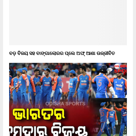
ବଡ଼ ବିଜୟ ସହ ବାଙ୍ଗାଲୋରର ପ୍ଲେ ଅଫ୍ ଆଶା ଉଜ୍ଜୀବିତ