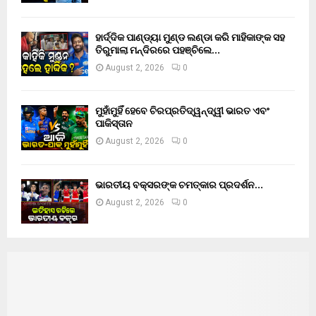
ହାର୍ଦ୍ଦିକ ପାଣ୍ଡ୍ୟା ମୁଣ୍ଡ ଲଣ୍ଡା କରି ମାହିକାଙ୍କ ସହ
ତିରୁମାଲା ମନ୍ଦିରରେ ପହଞ୍ଚିଲେ…
August 2, 2026
0
ମୁହାଁମୁହିଁ ହେବେ ଚିରପ୍ରତିଦ୍ୱନ୍ଦ୍ୱୀ ଭାରତ ଏବଂ
ପାକିସ୍ତାନ
August 2, 2026
0
ଭାରତୀୟ ବକ୍ସରଙ୍କ ଚମତ୍କାର ପ୍ରଦର୍ଶନ…
August 2, 2026
0