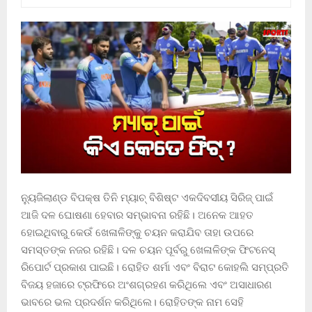
ନ୍ୟୁଜିଲାଣ୍ଡ ବିପକ୍ଷ ତିନି ମ୍ୟାଚ୍ ବିଶିଷ୍ଟ ଏକଦିବସୀୟ ସିରିଜ୍ ପାଇଁ
ଆଜି ଦଳ ଘୋଷଣା ହେବାର ସମ୍ଭାବନା ରହିଛି। ଅନେକ ଆହତ
ହୋଇଥିବାରୁ କେଉଁ ଖେଳାଳିଙ୍କୁ ଚୟନ କରାଯିବ ତାହା ଉପରେ
ସମସ୍ତଙ୍କ ନଜର ରହିଛି। ଦଳ ଚୟନ ପୂର୍ବରୁ ଖେଳାଳିଙ୍କ ଫିଟନେସ୍
ରିପୋର୍ଟ ପ୍ରକାଶ ପାଇଛି। ରୋହିତ ଶର୍ମା ଏବଂ ବିରାଟ କୋହଲି ସମ୍ପ୍ରତି
ବିଜୟ ହଜାରେ ଟ୍ରଫିରେ ଅଂଶଗ୍ରହଣ କରିଥିଲେ ଏବଂ ଅସାଧାରଣ
ଭାବରେ ଭଲ ପ୍ରଦର୍ଶନ କରିଥିଲେ। ରୋହିତଙ୍କ ନାମ ସେହି