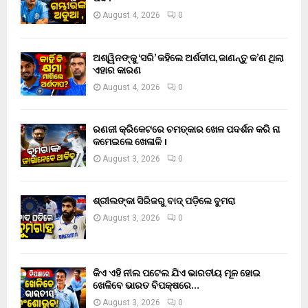
August 4, 2026
0
ଅଶ୍ୱିନଙ୍କୁ ‘ସରି’ କହିଲେ ଅର୍ଶଦୀପ, ଜାଣନ୍ତୁ କ’ଣ ଥିଲା
ଏହାର କାରଣ
August 4, 2026
0
ରଣଜୀ କ୍ରିକେଟରେ ଚମତ୍କାର ଖେଳ ପଦର୍ଶନ କରି ନା
କମେଇଲେ ଖେଳାଳି ।
August 3, 2026
0
ଶ୍ରୀଲଙ୍କା ସିରିଜରୁ ବାଦ୍ ପଡ଼ିଲେ ବୁମରା
August 3, 2026
0
କିଏ ଏହି ନୀଲ ପଟେଲ ଯିଏ ଭାରତୀୟ ମୂଳ ହୋଇ
ଖେଳିବେ ଭାରତ ବିପକ୍ଷରେ…
August 3, 2026
0