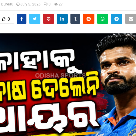
s Bureau
July 5, 2026
0
27
0