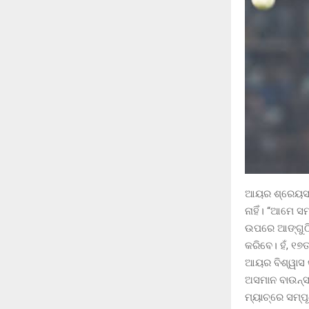
ଆୟର ଶ୍ରେୟସ ଆ
ନାହିଁ। “ଆମେ ସ
ଉପରେ ଆଙ୍ଗୁଠି ଉ
କରିବେ। ହଁ, ୧୭
ଆୟର ବିଶ୍ୱାସ କ
ଅସମାନ ବାଉନ୍ସ
ମ୍ୟାଚ୍‌ରେ ସମ୍ପ