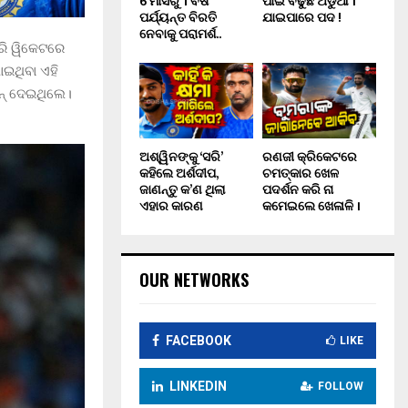
6 ମାସରୁ 1 ବର୍ଷ
ପାଇଁ ବଢୁଛି ଅଡୁଆ ।
ପର୍ଯ୍ୟନ୍ତ ବିରତି
ଯାଇପାରେ ପଦ !
ନେବାକୁ ପରାମର୍ଶ..
ାରି ୱିକେଟରେ
ଇଥିବା ଏହି
ରନ୍ ଦେଇଥିଲେ।
ଅଶ୍ୱିନଙ୍କୁ ‘ସରି’
ରଣଜୀ କ୍ରିକେଟରେ
କହିଲେ ଅର୍ଶଦୀପ,
ଚମତ୍କାର ଖେଳ
ଜାଣନ୍ତୁ କ’ଣ ଥିଲା
ପଦର୍ଶନ କରି ନା
ଏହାର କାରଣ
କମେଇଲେ ଖେଳାଳି ।
OUR NETWORKS
FACEBOOK
LIKE
LINKEDIN
FOLLOW