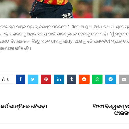
 ଇଂଲଣ୍ଡ ପାଞ୍ଚ ମ୍ୟାଚ୍ ବିଶିଷ୍ଟ ସିରିଜରେ 1-0ରେ ଆଗୁଆ ଅଛି। ତଥାପି, ଶ୍ର
ଳ ଏହି ପରାଜୟକୁ ଅଧିକ ସମୟ ପାଇଁ ଭାରଗ୍ରସ୍ତ ହେବାକୁ ଦେବ ନାହିଁ। “ମୁଁ ସବୁବେ
ରାଜୟ ନିରାଶାଜନକ, କିନ୍ତୁ ଏବେ ଆମକୁ ଶୀଘ୍ର ଆଗକୁ ବଢ଼ି ପରବର୍ତ୍ତୀ ମ୍ୟାଚ୍ ଉ
 ଶ୍ରେୟସ କହିଛନ୍ତି।
0
କର୍ଡ ଭାଙ୍ଗିଲେ ବୈଭବ ।
ଫିଫା ବିଶ୍ୱକପ୍ ୨୦
ଫାଇନା