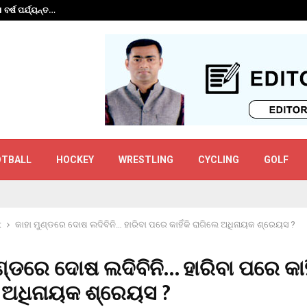
 ବର୍ଷ ପର୍ଯ୍ୟନ୍ତ…
ଗୌତମ ଗମ୍ଭୀରଙ୍କ ପ
OTBALL
HOCKEY
WRESTLING
CYCLING
GOLF
t
କାହା ମୁଣ୍ଡରେ ଦୋଷ ଲଦିବିନି… ହାରିବା ପରେ କାହିଁକି ରାଗିଲେ ଅଧିନାୟକ ଶ୍ରେୟସ ?
ଣ୍ଡରେ ଦୋଷ ଲଦିବିନି… ହାରିବା ପରେ କାହି
 ଅଧିନାୟକ ଶ୍ରେୟସ ?