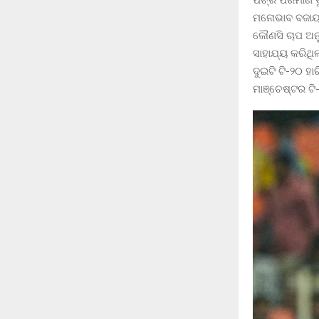
ପିଚ୍‌ର ପରିମାଣ 
ମନୋଭାବ ବଜାୟ ର
କୌଣସି ଚାପ ଅନ
ସାହାଯ୍ୟ କରିଥି
ଦୁଇଟି ଟି-୨୦ ହ
ମାଞ୍ଚେଷ୍ଟର ଟି