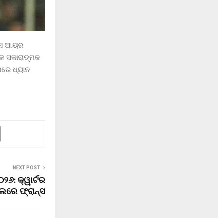
େୟସ ଆୟର
ଳେ ସକାରାତ୍ମକ
ପରେ ଧ୍ୟାନ
NEXT POST
୨୬: କ୍ୱାର୍ଟର
ଲରେ ଫ୍ରାନ୍ସ