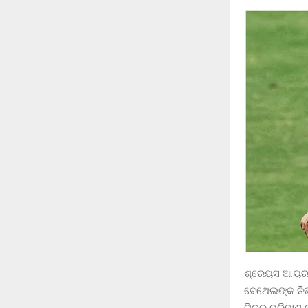
ଶ୍ରେୟସ ଆୟର ଯ
ବେଥେଲଙ୍କ ନିର୍