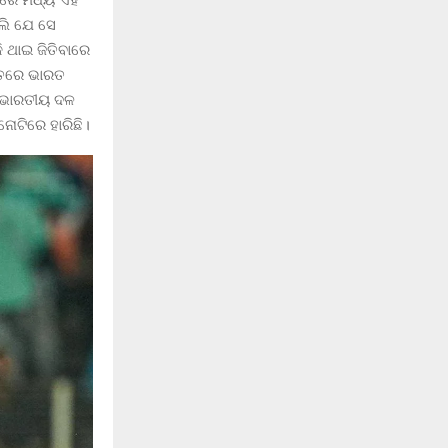
୍ସରେ ମଧ୍ୟ ଏହି
ଲି ଯେ ସେ
 ଥାଇ ଜିତିବାରେ
ସ୍ତରେ ଭାରତ
, ଭାରତୀୟ ଦଳ
ନୋଟିରେ ହାରିଛି।