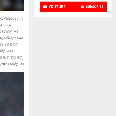
YOUTUBE
SUBSCRIBE
ୟକ ପରାଜୟ ପାଇଁ
ରର ଓଲ୍ଡ
 ଇଂଲଣ୍ଡ ୧୬
ା। କିନ୍ତୁ ପରେ
ଲେ । ଓଭରଟି
ାରିଥିଲେ।
ସାରା ବଡ଼ ସଟ୍
କ୍ଷରେ କରିଥିଲା।