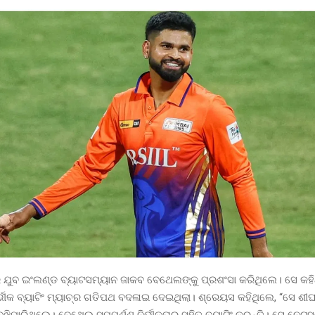
ୁବ ଇଂଲଣ୍ଡ ବ୍ୟାଟସମ୍ୟାନ ଜାକବ ବେଥେଲଙ୍କୁ ପ୍ରଶଂସା କରିଥିଲେ। ସେ କହ
ଭୀକ ବ୍ୟାଟିଂ ମ୍ୟାଚ୍‌ର ଗତିପଥ ବଦଳାଇ ଦେଇଥିଲା। ଶ୍ରେୟସ କହିଥିଲେ, “ସେ ଶୀଘ