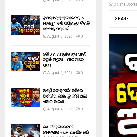
August 7, 2026
0
by
Odisha Sport
ବୁମରାହଙ୍କୁ କ୍ରିକେଟରୁ 6
SHARE
ମାସରୁ 1 ବର୍ଷ ପର୍ଯ୍ୟନ୍ତ ବିରତି
ନେବାକୁ ପରାମର୍ଶ..
August 6, 2026
0
ଗୌତମ ଗମ୍ଭୀରଙ୍କ ପାଇଁ
ବଢୁଛି ଅଡୁଆ । ଯାଇପାରେ
ପଦ !
August 4, 2026
0
ଅଶ୍ୱିନଙ୍କୁ ‘ସରି’ କହିଲେ
ଅର୍ଶଦୀପ, ଜାଣନ୍ତୁ କ’ଣ ଥିଲା
ଏହାର କାରଣ
August 4, 2026
0
ରଣଜୀ କ୍ରିକେଟରେ
ଚମତ୍କାର ଖେଳ ପଦର୍ଶନ କରି