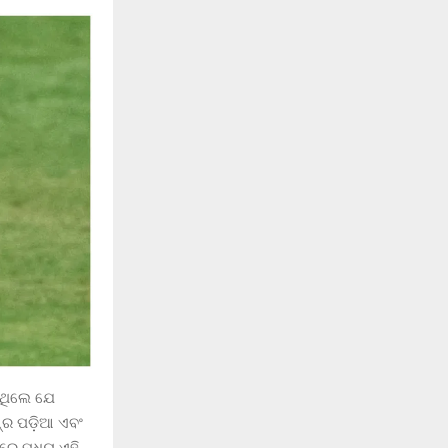
ିଥିଲେ ଯେ
୍ର ପଡ଼ିଆ ଏବଂ