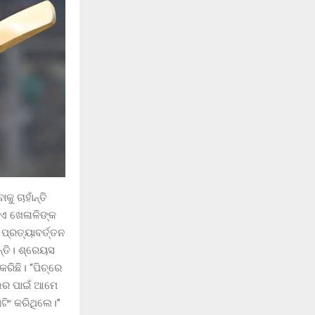
 ଚାହାଁନ୍ତି
ିଏ ଖେଳାଳିଙ୍କ
 ପ୍ରତ୍ୟାବର୍ତ୍ତନ
ନ୍ତି। ଶ୍ରେୟସ
ିଛି। “ପିଚ୍‌ରେ
ଓଭର ପାଇଁ ଆମେ
ାଟିଂ କରିଥିଲେ।”