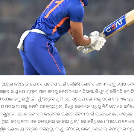
ୟର କହିଛନ୍ତି ଯେ ସେ ପରାଜୟ ପାଇଁ କୌଣସି ଗୋଟିଏ ଖେଳାଳିଙ୍କୁ ଦୋଷ ଦେବାକୁ
ମସ୍ତେ ଜାଣୁ ଯେ ମ୍ୟାଚ୍ ଆମ ହାତରୁ କେଉଁଠାରେ ଖସିଗଲା, କିନ୍ତୁ ମୁଁ କୌଣସି ଗୋଟ
ଠାଇବାକୁ ଚାହୁଁନାହିଁ। ମୁଁ ନିଶ୍ଚିତ ଥିଲି ଯେ ପ୍ରଥମ ନୋ-ବଲ୍ ପରେ ରବି ଏକ ଦୃଢ଼
ତମ ଓଭର ଆମକୁ କ୍ଷତି ପହଞ୍ଚାଇଥିଲା, କିନ୍ତୁ ସେମାନେ ଏଥିରୁ ଶିଖିବେ,” ସେ କହିଛ
ରୁଥିଲେ ଯେ ଭାରତ ଏକ କଷ୍ଟକର ପିଚ୍‌ରେ ଜିତିବା ପାଇଁ ଯଥେଷ୍ଟ ରନ୍ ସଂଗ୍ରହ କର
 ଥିଲା, ତେଣୁ ୧୯୦ ଏକ ଚମତ୍କାର ସ୍କୋର ଥିଲା,” ସେ କହିଥିଲେ। “ପ୍ରଥମ ୧୫ 
ୂର୍ଣ୍ଣ ପ୍ରାଧାନ୍ୟ ବିସ୍ତାର କରିଥିଲୁ, କିନ୍ତୁ ତା’ପରେ, ଜାକବ୍ ବେଥେଲ୍ ଚମତ୍କାର ବ୍ୟ