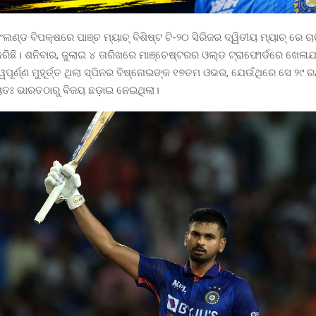
ଣ୍ଡ ବିପକ୍ଷରେ ପାଞ୍ଚ ମ୍ୟାଚ୍ ବିଶିଷ୍ଟ ଟି-୨୦ ସିରିଜର ଦ୍ୱିତୀୟ ମ୍ୟାଚ୍ ରେ ଚ
ଛି। ଶନିବାର, ଜୁଲାଇ ୪ ତାରିଖରେ ମାଞ୍ଚେଷ୍ଟରର ଓଲ୍ଡ ଟ୍ରାଫୋର୍ଡରେ ଖେଳାଯା
୍ୱପୂର୍ଣ୍ଣ ମୁହୂର୍ତ୍ତ ଥିଲା ସ୍ପିନର ବିଷ୍ନୋଇଙ୍କ ୧୭ତମ ଓଭର, ଯେଉଁଥିରେ ସେ ୨୯ 
ୟତଃ ଭାରତଠାରୁ ବିଜୟ ଛଡ଼ାଇ ନେଇଥିଲା।