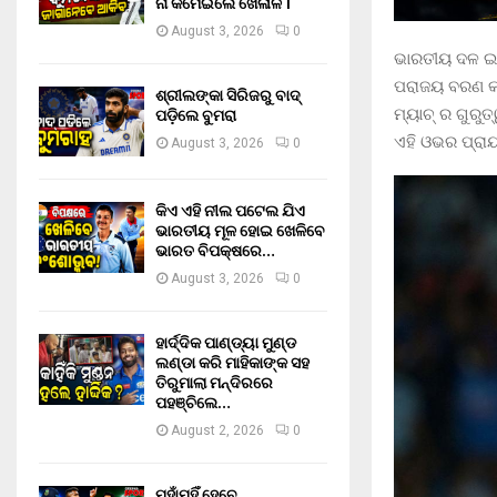
ନା କମେଇଲେ ଖେଳାଳି ।
August 3, 2026
0
ଭାରତୀୟ ଦଳ ଇଂଲ
ପରାଜୟ ବରଣ କରି
ଶ୍ରୀଲଙ୍କା ସିରିଜରୁ ବାଦ୍
ପଡ଼ିଲେ ବୁମରା
ମ୍ୟାଚ୍ ର ଗୁରୁତ
ଏହି ଓଭର ପ୍ରା
August 3, 2026
0
କିଏ ଏହି ନୀଲ ପଟେଲ ଯିଏ
ଭାରତୀୟ ମୂଳ ହୋଇ ଖେଳିବେ
ଭାରତ ବିପକ୍ଷରେ…
August 3, 2026
0
ହାର୍ଦ୍ଦିକ ପାଣ୍ଡ୍ୟା ମୁଣ୍ଡ
ଲଣ୍ଡା କରି ମାହିକାଙ୍କ ସହ
ତିରୁମାଲା ମନ୍ଦିରରେ
ପହଞ୍ଚିଲେ…
August 2, 2026
0
ମୁହାଁମୁହିଁ ହେବେ