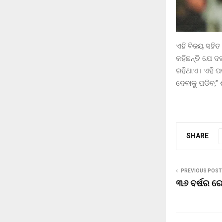
ଏହି ବିଜୟ ସହିତ
କହିଛନ୍ତି ଯେ ଦ
ରହିଥାଏ। ଏହି ପ
ଦେବାକୁ ପଡିବ,”
SHARE
PREVIOUS POST
୩୬ ବର୍ଷର ରେ