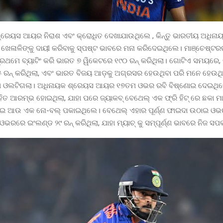
ରେୟସ ଆୟର ନିରାଶ ଏବଂ କ୍ରୋଧିତ ଦେଖାଯାଉଥିଲେ , କିନ୍ତୁ ଭାରତୀୟ ଅଧିନା
ଖେଳାଳିଙ୍କୁ ଦାୟୀ କରିବାକୁ ସ୍ପଷ୍ଟ ଭାବରେ ମନା କରିଦେଇଥିଲେ। ମାଞ୍ଚେଷ୍ଟ
ପ୍ରଥମେ ବ୍ୟାଟିଂ କରି ଭାରତ ୭ ୱିକେଟରେ ୧୯୦ ରନ୍ କରିଥିଲା। ଗୋଟିଏ ସମୟରେ,
ରନ୍ କରିଥିଲା, ଏବଂ ଭାରତ ବିଜୟ ଆଡ଼କୁ ଅଗ୍ରସର ହେଉଥିବା ପରି ମନେ ହେଉଥିଲ
ର୍ଣ୍ଣ ଓଲଟିଗଲା। ଅଧିନାୟକ ଶ୍ରେୟସ ଆୟର ୧୭ତମ ଓଭର ରବି ବିଷ୍ଣୋଇ ଦେଇଥି
ତ ଆରମ୍ଭ ହୋଇଥିଲା, ଯାହା ପରେ ଜ୍ୟାକବ୍ ବେଥେଲ୍ ଏକ ଫ୍ରି ହିଟ୍ ରେ ଛକା ମ
ୋଇ ଆଉ ଏକ ନୋ-ବଲ୍ ପକାଇଥିଲେ। ବେଥେଲ୍ ଏହାର ପୂର୍ଣ୍ଣ ଫାଇଦା ଉଠାଇ ଓଭର 
 ଓଭରରେ ଇଂଲଣ୍ଡ ୨୯ ରନ୍ କରିଥିଲା, ଯାହା ମ୍ୟାଚ୍ କୁ ସମ୍ପୂର୍ଣ୍ଣ ଭାବରେ ନିଜ ସପ