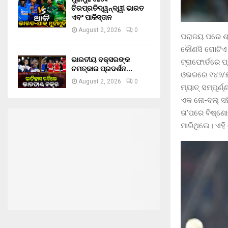
ଚିରପ୍ରତିଦ୍ୱନ୍ଦ୍ୱୀ ଭାରତ
ଏବଂ ପାକିସ୍ତାନ
August 2, 2026
0
ପରାଜୟ ପରେ ଶ୍
କୌଣସି ଗୋଟିଏ 
ଭାରତୀୟ ବକ୍ସରଙ୍କ
ଟ୍ରାଫୋର୍ଡରେ 
ଚମତ୍କାର ପ୍ରଦର୍ଶନ…
ଓଭରରେ ୧୪୨/୫ 
August 2, 2026
0
ମ୍ୟାଚ୍ ସମ୍ପୂ
ଏକ ନୋ-ବଲ୍ ସହି
ତା’ପରେ ବିଷ୍ଣ
ମାରିଥିଲେ। ଏହି