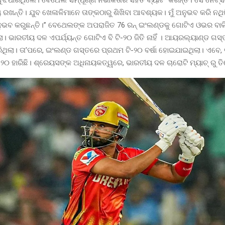
ବୁଝିପାରିଥିଲେ। ବେଥେଲ ସମ୍ପୂର୍ଣ୍ଣ ନିର୍ଭୀକତାର ସହିତ ବ୍ୟାଟିଂ କରନ୍ତି। ସେ ନେଟ
ଖନ୍ତି। ଯୁବ ଖେଳାଳିମାନେ ତାଙ୍କଠାରୁ ଶିଖିବା ଆବଶ୍ୟକ। ମୁଁ ଅନୁଭବ କରି ନଥି
ୁଭବ କରୁଛନ୍ତି।” ବେଥେଲଙ୍କ ଅପରାଜିତ 76 ରନ୍ ଇଂଲଣ୍ଡକୁ ଗୋଟିଏ ଓଭର ବାକି
ଲା। ଭାରତୀୟ ଦଳ ଏପର୍ଯ୍ୟନ୍ତ ଗୋଟିଏ ବି ଟି-୨୦ ଜିତି ନାହିଁ । ଆୟରଲ୍ୟାଣ୍ଡ ଗ
ାରିଥିଲା। ତା’ପରେ, ଇଂଲଣ୍ଡ ଗସ୍ତରେ ପ୍ରଥମ ଟି-୨୦ ବର୍ଷା ହୋଇଯାଇଥିଲା। ଏବେ
-୨୦ ହାରିଛି। ଶ୍ରେୟସଙ୍କ ଅଧିନାୟକତ୍ୱରେ, ଭାରତୀୟ ଦଳ ଚାରୋଟି ମ୍ୟାଚ୍ ରୁ ତି