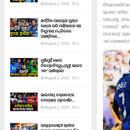
August 3, 2026
0
ଫିଲାଡେଲଫିଆର
ସ୍କୋର କରିବା 
ଫ୍ରାନ୍ସକୁ ସମା
ହାର୍ଦ୍ଦିକ ପାଣ୍ଡ୍ୟା ମୁଣ୍ଡ
ଲଣ୍ଡା କରି ମାହିକାଙ୍କ ସହ
ପେନାଲ୍ଟି ସହ
ତିରୁମାଲା ମନ୍ଦିରରେ
ତାପମାତ୍ରା ପ୍
ପହଞ୍ଚିଲେ…
ଏକ ରକ୍ଷଣାତ୍ମ
August 2, 2026
0
ମୁହାଁମୁହିଁ ହେବେ
ଚିରପ୍ରତିଦ୍ୱନ୍ଦ୍ୱୀ ଭାରତ
ଏବଂ ପାକିସ୍ତାନ
August 2, 2026
0
ଭାରତୀୟ ବକ୍ସରଙ୍କ
ଚମତ୍କାର ପ୍ରଦର୍ଶନ…
August 2, 2026
0
ରାଜ୍ୟଗୋଷ୍ଠୀ କ୍ରୀଡା