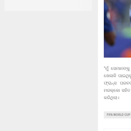
“ମୁଁ ସେମାନଙ୍କ
ଖେଳାଳି ପାଇଥି
ଫ୍ରାନ୍ସ ପରବର
ମରକ୍କୋ ସହିତ 
କରିଥିଲା।
FIFA WORLD CUP