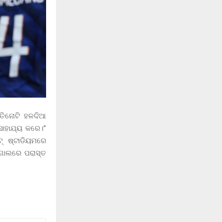
ୁ ତିନୋଟି ହଳଦିଆ
ସାହାଯ୍ୟ କରେ।”
ଟ୍ ଷ୍ଟାଡିୟମରେ
 ଗୋଲରେ ପରାସ୍ତ