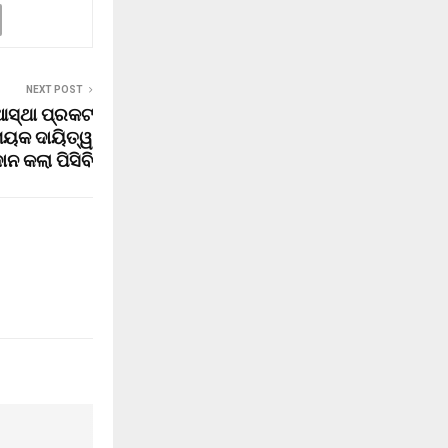
NEXT POST
ସ୍ଥା ପ୍ରକଟ
ନାୟକ ଦାୟିତ୍ୱ
ାନ କଲା ପିସିବି