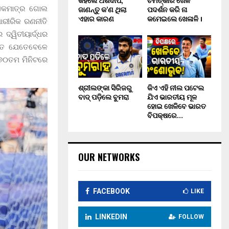
କହିଲେ ଅର୍ଶଦୀପ,
ଚମତ୍କାର ଖେଳ
ଜାଣନ୍ତୁ କ’ଣ ଥିଲା
ପଦର୍ଶନ କରି ନା
 ଏକମାତ୍ର ଗୋଲ
ଏହାର କାରଣ
କମେଇଲେ ଖେଳାଳି ।
ାରୀରିକ ରଣନୀତି
ଦ୍ୱିତୀୟାର୍ଦ୍ଧର
ହିତ ଯେତେବେଳେ
 ୭୦ତମ ମିନିଟରେ
ଶ୍ରୀଲଙ୍କା ସିରିଜରୁ
କିଏ ଏହି ନୀଲ ପଟେଲ
ବାଦ୍ ପଡ଼ିଲେ ବୁମରା
ଯିଏ ଭାରତୀୟ ମୂଳ
ହୋଇ ଖେଳିବେ ଭାରତ
ବିପକ୍ଷରେ…
OUR NETWORKS
FACEBOOK
LIKE
LINKEDIN
FOLLOW