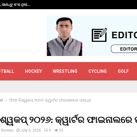
ପ, ଜାଣନ୍ତୁ କ’ଣ ଥିଲା…
ରଣଜୀ କ୍ରିକେଟରେ ଚ
OTBALL
HOCKEY
WRESTLING
CYCLING
GOLF
ll
ଫିଫା ବିଶ୍ୱକପ୍ ୨୦୨୬: କ୍ୱାର୍ଟର ଫାଇନାଲରେ ଫ୍ରାନ୍ସ
ିଶ୍ୱକପ୍ ୨୦୨୬: କ୍ୱାର୍ଟର ଫାଇନାଲରେ ଫ
s Bureau
July 5, 2026
0
32