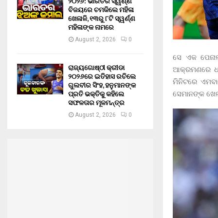
୨୦୨୬: ଭାରତର ସ୍ୱର୍ଣ୍ଣ
ବିଜୟରେ ଚମକିଲେ ମହିଳା
ଖେଳାଳି, ୧୩ରୁ ୮ଟି ସ୍ୱର୍ଣ୍ଣ
ମହିଳାଙ୍କ ନାମରେ
August 2, 2026
0
ସେ ଏକ ପେନାଲ
ରାଜ୍ୟଗୋଷ୍ଠୀ କ୍ରୀଡା
ଆକ୍ରମଣରେ ଧକ
୨୦୨୬ରେ ଇତିହାସ ରଚିଲେ
ମିନିଟରେ ଏମବା
ଗୁଲବୀର ସିଂହ, ହନୁମାନଙ୍କ
ପ୍ରତି ଭକ୍ତିକୁ କହିଲେ
ସେମାନଙ୍କ ଖେଳ ଖ
ସଫଳତାର ମୂଳମନ୍ତ୍ର
August 2, 2026
0