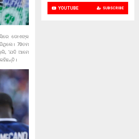
YOUTUBE
SUBSCRIBE
େସିରେ ଡୋଏଙ୍କ
ରିଥିଲେ। 70ତମ
ିଲି, ‘ଯଦି ଆମେ
କହିଛନ୍ତି।