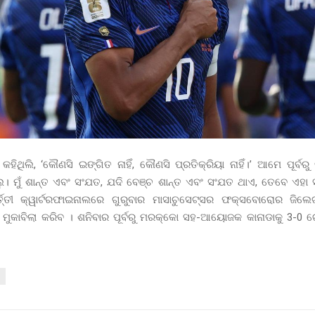
ୁ କହିଥିଲି, ‘କୌଣସି ଇଙ୍ଗିତ ନାହିଁ, କୌଣସି ପ୍ରତିକ୍ରିୟା ନାହିଁ।’ ଆମେ ପୂର୍ବର
ଲୁ। ମୁଁ ଶାନ୍ତ ଏବଂ ସଂଯତ, ଯଦି ବେଞ୍ଚ ଶାନ୍ତ ଏବଂ ସଂଯତ ଥାଏ, ତେବେ ଏହା 
୍ତ୍ତୀ କ୍ୱାର୍ଟରଫାଇନାଲରେ ଗୁରୁବାର ମାସାଚୁସେଟ୍ସର ଫକ୍ସବୋରୋର ଜିଲେ
ମୁକାବିଲା କରିବ । ଶନିବାର ପୂର୍ବରୁ ମରକ୍କୋ ସହ-ଆୟୋଜକ କାନାଡାକୁ 3-0