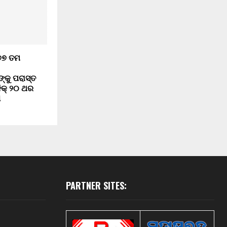
 ୭୭ ତମ
କୁ ପରାସ୍ତ
ନିକ୍ ୨୦ ଥର
ା
PARTNER SITES: