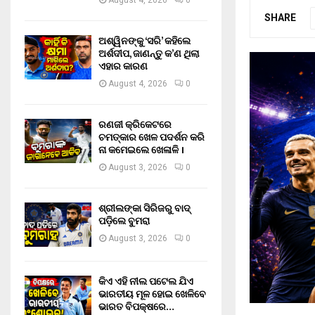
August 4, 2026
0
SHARE
ଅଶ୍ୱିନଙ୍କୁ ‘ସରି’ କହିଲେ
ଅର୍ଶଦୀପ, ଜାଣନ୍ତୁ କ’ଣ ଥିଲା
ଏହାର କାରଣ
August 4, 2026
0
ରଣଜୀ କ୍ରିକେଟରେ
ଚମତ୍କାର ଖେଳ ପଦର୍ଶନ କରି
ନା କମେଇଲେ ଖେଳାଳି ।
August 3, 2026
0
ଶ୍ରୀଲଙ୍କା ସିରିଜରୁ ବାଦ୍
ପଡ଼ିଲେ ବୁମରା
August 3, 2026
0
କିଏ ଏହି ନୀଲ ପଟେଲ ଯିଏ
ଭାରତୀୟ ମୂଳ ହୋଇ ଖେଳିବେ
ଭାରତ ବିପକ୍ଷରେ…