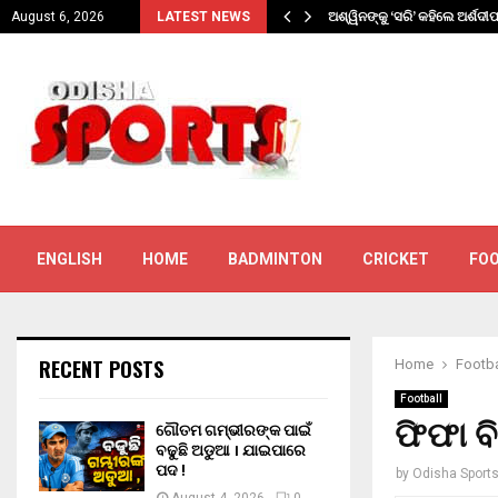
ଯାଇପାରେ…
ଅଶ୍ୱିନଙ୍କୁ ‘ସରି’ କହିଲେ ଅର୍ଶଦୀ
August 6, 2026
LATEST NEWS
ENGLISH
HOME
BADMINTON
CRICKET
FO
RECENT POSTS
Home
Footba
Football
ଫିଫା ବ
ଗୌତମ ଗମ୍ଭୀରଙ୍କ ପାଇଁ
ବଢୁଛି ଅଡୁଆ । ଯାଇପାରେ
ପଦ !
by
Odisha Sport