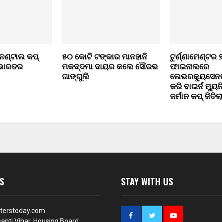
ନେଣ୍ଟାଲ କପ୍
୫୦ କୋଟି ଟଙ୍କାର ମାନହାନି
ଟୁର୍ଣ୍ଣାମେଣ୍ଟର
 ଭାରତର
ମକଦ୍ଦମା ଦାୟର କଲେ ସୌରଭ
ଫାଇନାଲରେ
ଗାଙ୍ଗୁଲି
ଲେଭରକ୍ୟୁସେନଙ୍
କରି ବାଇର୍ନ ମ୍ୟୁ
ଜର୍ମାନ କପ୍ ଜିତିଲ
S
STAY WITH US
terstoday.com
anti Vihar, Housing Board