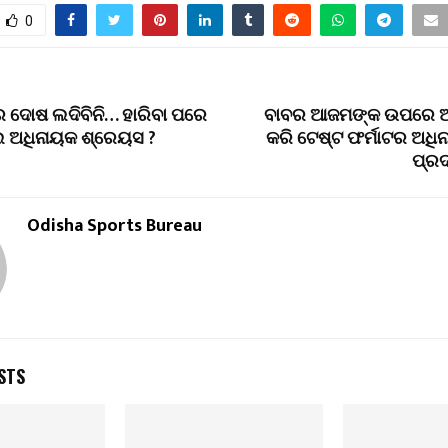
0
େ ଦୋଷ ଲଦିବିନି… ହାରିବା ପରେ
ବାବର ଆଜମଙ୍କ ଉପରେ ଆ
ିଲେ ଅଧିନାୟକ ଶ୍ରେୟସ ?
କରି ଟେଷ୍ଟ ଫର୍ମାଟର ଅଧି
ପ୍ରଦ
Odisha Sports Bureau
STS