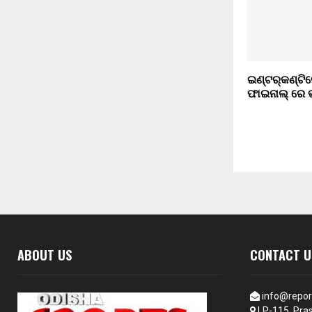
ଇଣ୍ଟର୍‌କଣ୍ଟି
ଫାଇନାଲ୍ ରେ
ABOUT US
CONTACT U
info@repor
LP-115, Pras