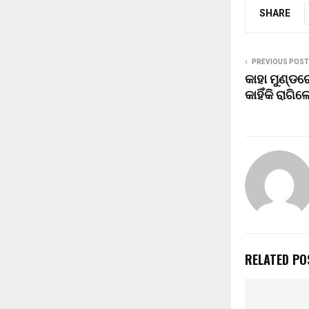
SHARE
PREVIOUS POST
କାହା ମୁଣ୍ଡର
କାହିଁକି ରାଗ
RELATED PO