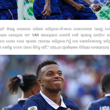
୍ଟି କିକ୍‌କୁ ଗୋଲରେ ପରିଣତ କରିଥିଲେ।ଡିଏଗୋ ଗୋମେଜଙ୍କ ଆଣ୍ଠୁ ଡ
୍କା ହୋଇଥିଲା ଏବଂ VAR ସାହାଯ୍ୟରେ ରେଫରି ସେହି ସ୍ଥାନକୁ ଇଙ୍ଗିତ କ
ପେ ଗୋଲ ଦେଇ ସ୍କୋର ଆରମ୍ଭ କରିଥିଲେ।”ମୁଁ ମୋ ଖେଳାଳିମାନଙ୍କୁ କହିଥ
େଳିଛୁ ତେବେ ଆମେ ଜିତିବୁ ନାହିଁ’,” ଫ୍ରାନ୍ସ ପ୍ରଶିକ୍ଷକ ଡିଡିୟର ଡେସଚାମ୍ପସ୍ 