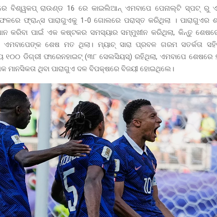
େ ବିଶ୍ୱକପ୍ ରାଉଣ୍ଡ 16 ରେ କାଇଲିଆନ୍ ଏମବାପେ ପେନାଲ୍ଟି ସ୍ପଟ୍ ରୁ
ଫଳରେ ଫ୍ରାନ୍ସ ପାରାଗୁଏକୁ 1-0 ଗୋଲରେ ପରାସ୍ତ କରିଥିଲା । ପାରାଗୁଏର ଶ
ଧାନ କରିବା ପାଇଁ ଏକ କଷ୍ଟକର ସମସ୍ୟାର ସମ୍ମୁଖୀନ କରିଥିଲା, କିନ୍ତୁ ଶେଷରେ 
ିତ ଏମବାପେଙ୍କ ଶେଷ ମତ ଥିଲା। ମ୍ୟାଚ୍ ସାରା ପ୍ରବଳ ଗରମ ସତର୍କତା ସ
ରାୟ ୧୦୦ ଡିଗ୍ରୀ ଫାରେନହାଇଟ୍ (୩୮ ସେଲସିୟସ୍) ରହିଥିଲା, ଏମବାପେ ଶେଷରେ
କ ମାନସିକତା ଥିବା ପାରାଗୁଏ ଦଳ ବିପକ୍ଷରେ ବିଜୟୀ ହୋଇଥିଲେ।