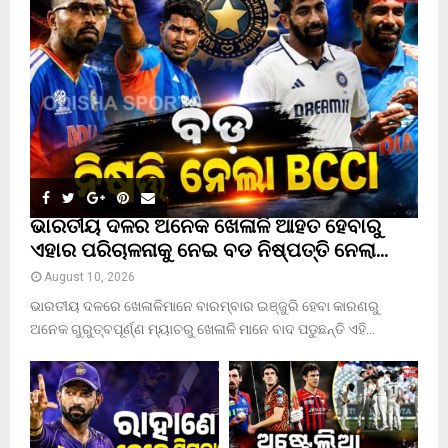
o
r
R
:
C
H
ଭାରତୀୟ ଦଳର ଅନେକ ଖେଳାଳି ଆହତ ହେବାରୁ
ଏହାର ପରିଚାଳନାକୁ ନେଇ ବଡ ନିଷ୍ପତ୍ତି ନେଲା...
August 10, 2026
ଭାରତୀୟ ଦଳରେ ଖେଳାଳିମାନେ ବାରମ୍ବାର ଇଞ୍ଜୁରି ହେବା କାରଣରୁ
ଅନେକ ଗୁରୁତ୍ବପୂର୍ଣ୍ଣ ମ୍ୟାଚରୁ ଖେଳାଳି ମାନେ ବାଦ ପଡୁଛନ୍ତି ଏହି...