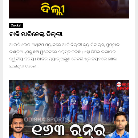
Cricket
ବାଜି ମାରିନେଲା ଦିଲ୍ଲୀ
ଆଇପିଏଲର ଅଷ୍ଟମ ମ୍ୟାଚରେ ଆଜି ଦିଲ୍ଲୀ କ୍ୟାପିଟାଲ୍ସ, ମୁମ୍ବାଇ
ଇଣ୍ଡିଆନ୍ସକୁ ଛଅ ୱିକେଟରେ ପରାସ୍ତ କରିଛି। ଏହା ଡିସିର ଲଗାତାର
ଦ୍ୱିତୀୟ ବିଜୟ। ଆଜିର ମ୍ୟାଚ୍ ଅରୁଣ ଜେଟଲି ଷ୍ଟାଡିୟମରେ ଖେଳା
ଯାଉଥିବା ବେଳେ,...