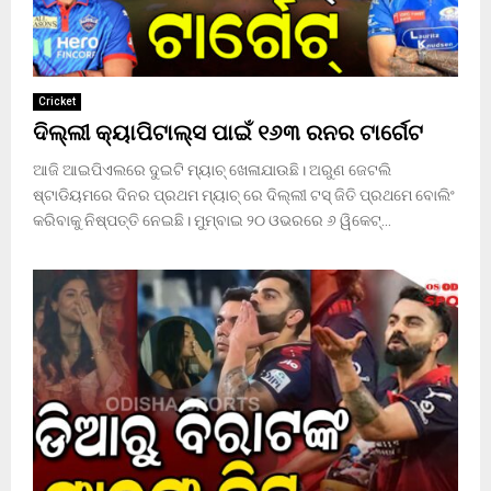
Cricket
ଦିଲ୍ଲୀ କ୍ୟାପିଟାଲ୍ସ ପାଇଁ ୧୬୩ ରନର ଟାର୍ଗେଟ
ଆଜି ଆଇପିଏଲରେ ଦୁଇଟି ମ୍ୟାଚ୍ ଖେଳାଯାଉଛି। ଅରୁଣ ଜେଟଲି
ଷ୍ଟାଡିୟମରେ ଦିନର ପ୍ରଥମ ମ୍ୟାଚ୍ ରେ ଦିଲ୍ଲୀ ଟସ୍ ଜିତି ପ୍ରଥମେ ବୋଲିଂ
କରିବାକୁ ନିଷ୍ପତ୍ତି ନେଇଛି। ମୁମ୍ବାଇ ୨୦ ଓଭରରେ ୬ ୱିକେଟ୍...