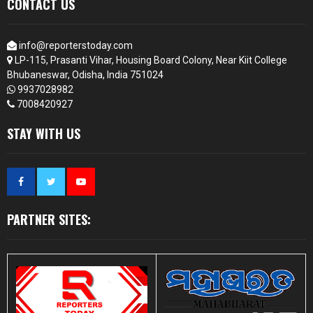
CONTACT US
info@reporterstoday.com
LP-115, Prasanti Vihar, Housing Board Colony, Near Kiit College
Bhubaneswar, Odisha, India 751024
9937028982
7008420927
STAY WITH US
PARTNER SITES: