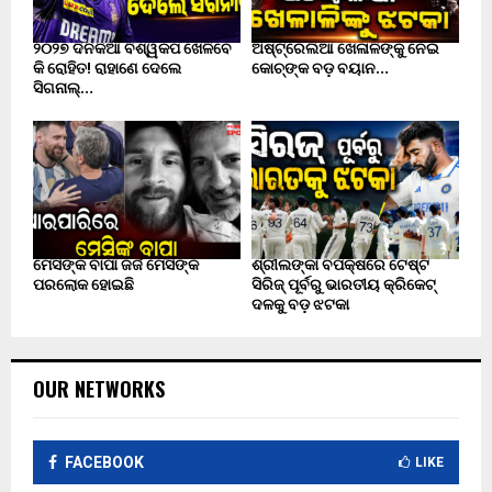
୨୦୨୭ ଦିନିକିଆ ବିଶ୍ୱକପ ଖେଳିବେ
ଅଷ୍ଟ୍ରେଲିଆ ଖେଳାଳିଙ୍କୁ ନେଇ
କି ରୋହିତ! ରାହାଣେ ଦେଲେ
କୋଚ୍‌ଙ୍କ ବଡ଼ ବୟାନ…
ସିଗନାଲ୍…
ମେସିଙ୍କ ବାପା ଜର୍ଜ ମେସିଙ୍କ
ଶ୍ରୀଲଙ୍କା ବିପକ୍ଷରେ ଟେଷ୍ଟ
ପରଲୋକ ହୋଇଛି
ସିରିଜ୍ ପୂର୍ବରୁ ଭାରତୀୟ କ୍ରିକେଟ୍
ଦଳକୁ ବଡ଼ ଝଟକା
OUR NETWORKS
FACEBOOK
LIKE