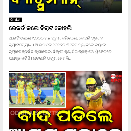
Cricket
ରେକର୍ଡ କଲେ ବିରାଟ କୋହଲି
ଆଇପିଏଲରେ ୯,୦୦୦ ରନ ପୂରଣ କରିବାରେ, କୋହଲି ପ୍ରଥମ
ବ୍ୟାଟସମ୍ୟାନ୍ । ଆଇପିଏଲ ୨୦୨୬ର ୩୯ତମ ମ୍ୟାଚରେ ରୟାଲ
ଚ୍ୟାଲେଞ୍ଜର୍ସ ବାଙ୍ଗାଲୋର, ଦିଲ୍ଲୀ କ୍ୟାପିଟାଲ୍ସକୁ ନଅ ୱିକେଟରେ
ପରାସ୍ତ କରିଛି। ଗତକାଲି ଅରୁଣ ଜେଟଲି...