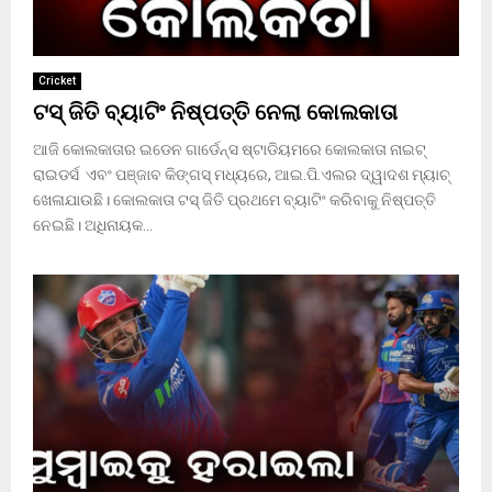
Cricket
ଟସ୍ ଜିତି ବ୍ୟାଟିଂ ନିଷ୍ପତ୍ତି ନେଲା କୋଲକାତା
ଆଜି କୋଲକାତାର ଇଡେନ ଗାର୍ଡେନ୍ସ ଷ୍ଟାଡିୟମରେ କୋଲକାତା ନାଇଟ୍
ରାଇଡର୍ସ ଏବଂ ପଞ୍ଜାବ କିଙ୍ଗସ୍ ମଧ୍ୟରେ, ଆଇ.ପି.ଏଲର ଦ୍ୱାଦଶ ମ୍ୟାଚ୍
ଖେଳାଯାଉଛି। କୋଲକାତା ଟସ୍ ଜିତି ପ୍ରଥମେ ବ୍ୟାଟିଂ କରିବାକୁ ନିଷ୍ପତ୍ତି
ନେଇଛି। ଅଧିନାୟକ...