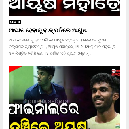
Cricket
ଆଘାତ ହେବାରୁ ବାଦ୍ ପଡିଲେ ଆୟୁଷ
ଆଘାତ କାରଣରୁ ବାଦ୍ ପଡିଲେ ଆୟୁଷ ମହାତ୍ରେ । ଚେନ୍ନାଇ ସୁପର
କିଙ୍ଗ୍ସର ବ୍ୟାଟସମ୍ୟାନ୍ ଆୟୁଷ ମହାତ୍ରେ, IPL 2026ରୁ ବାଦ ପଡ଼ିଛନ୍ତି।
ଦଳ ନିଶ୍ଚିତ କରିଛି ଯେ, 18 ବର୍ଷୀୟ ଏହି ବ୍ୟାଟସମ୍ୟାନ୍...