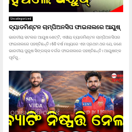
Uncategorized
ବ୍ୟାଡମିଣ୍ଟନ ଚାମ୍ପିଅନସିପ ଫାଇନାଲରେ ଆୟୁଷ୍
ଭାରତୀୟ ସଟଲର ଆୟୁଷ ଶେଟ୍ଟି, ଏସୀୟ ବ୍ୟାଡମିଣ୍ଟନ ଚାମ୍ପିଅନସିପର
ଫାଇନାଲରେ ପହଞ୍ଚିଛନ୍ତି। 60 ବର୍ଷ ମଧ୍ୟରେ ଏହା ପ୍ରଥମ ଥର ଯେ, ଜଣେ
ଭାରତୀୟ ପୁରୁଷ ସିଙ୍ଗଲ୍ସ ବର୍ଗର ଫାଇନାଲରେ ପହଞ୍ଚିଛନ୍ତି। ଆୟୁଷଙ୍କ
ପୂର୍ବରୁ...