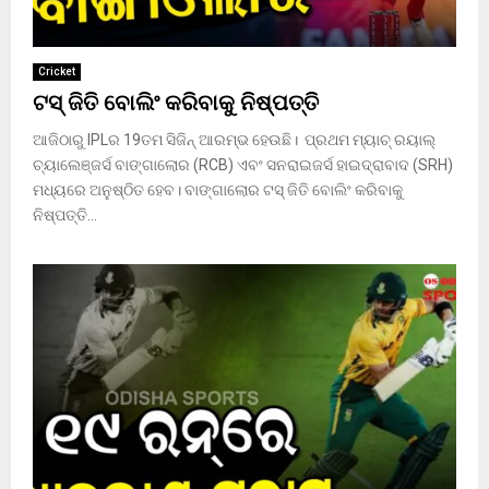
Cricket
ଟସ୍ ଜିତି ବୋଲିଂ କରିବାକୁ ନିଷ୍ପତ୍ତି
ଆଜିଠାରୁ IPLର 19ତମ ସିଜିନ୍ ଆରମ୍ଭ ହେଉଛି। ପ୍ରଥମ ମ୍ୟାଚ୍ ରୟାଲ୍
ଚ୍ୟାଲେଞ୍ଜର୍ସ ବାଙ୍ଗାଲୋର (RCB) ଏବଂ ସନରାଇଜର୍ସ ହାଇଦ୍ରାବାଦ (SRH)
ମଧ୍ୟରେ ଅନୁଷ୍ଠିତ ହେବ। ବାଙ୍ଗାଲୋର ଟସ୍ ଜିତି ବୋଲିଂ କରିବାକୁ
ନିଷ୍ପତ୍ତି...