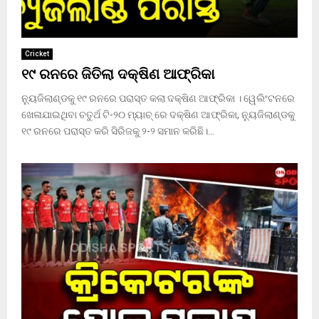
Cricket
୧୯ ରନରେ ଜିତିଲା ଦକ୍ଷିଣ ଆଫ୍ରିକା
ନ୍ୟୁଜିଲାଣ୍ଡକୁ ୧୯ ରନରେ ପରାସ୍ତ କଲା ଦକ୍ଷିଣ ଆଫ୍ରିକା । ୱେଲିଂଟନରେ
ଖେଳାଯାଇଥିବା ଚତୁର୍ଥ ଟି-୨୦ ମ୍ୟାଚ୍ ରେ ଦକ୍ଷିଣ ଆଫ୍ରିକା, ନ୍ୟୁଜିଲାଣ୍ଡକୁ
୧୯ ରନରେ ପରାସ୍ତ କରି ସିରିଜକୁ ୨-୨ ସମାନ କରିଛି।...