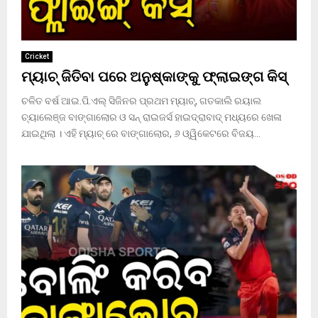
Cricket
ମ୍ୟାଚ୍ ଜିତିବା ପରେ ଅନୁଷ୍କାଙ୍କୁ ଫ୍ଲାଇଙ୍ଗ କିସ୍
ଚଳିତ ବର୍ଷ ଆଇ.ପି.ଏଲ୍ ସିଜିନର ପ୍ରଥମ ମ୍ୟାଚ୍, ଗତକାଲି ରୟାଲ
ଚ୍ୟାଲେଞ୍ଜ ବାଙ୍ଗାଲୋର ଓ ସନ୍ ରାଇଜର୍ସ ହାଇଦ୍ରାବାଦ୍ ମଧ୍ୟରେ ଖେଳା
ଯାଇଥିଲା । ଏହି ମ୍ୟାଚ୍ ରେ ବାଙ୍ଗାଲୋର, ୬ ଓ୍ୱିକେଟରେ ବିଜୟ...